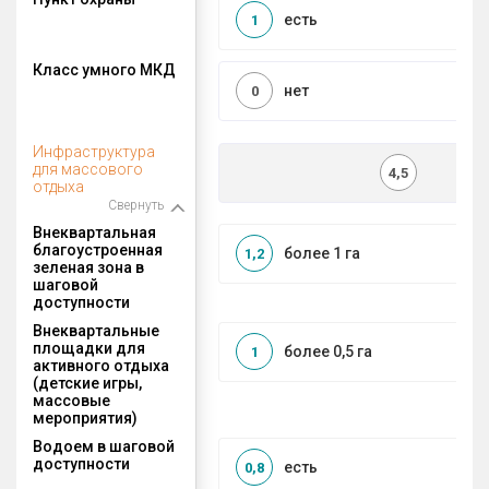
есть
1
Класс умного МКД
нет
0
Инфраструктура
для массового
4,5
отдыха
Свернуть
Внеквартальная
благоустроенная
более 1 га
1,2
зеленая зона в
шаговой
доступности
Внеквартальные
площадки для
более 0,5 га
1
активного отдыха
(детские игры,
массовые
мероприятия)
Водоем в шаговой
доступности
есть
0,8