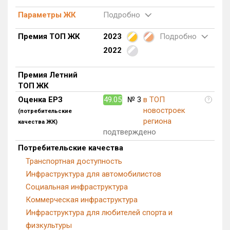
Блокированных домов
0 из 633
Параметры ЖК
Подробно
Квартир, апартаментов,
блоков в БД
374 из 41 697
Премия ТОП ЖК
2023
Подробно
2022
Премия Летний
ТОП ЖК
Оценка ЕРЗ
49.05
№ 3
в ТОП
?
новостроек
(потребительские
региона
качества ЖК)
подтверждено
Потребительские качества
Транспортная доступность
Инфраструктура для автомобилистов
Социальная инфраструктура
Коммерческая инфраструктура
Инфраструктура для любителей спорта и
физкультуры