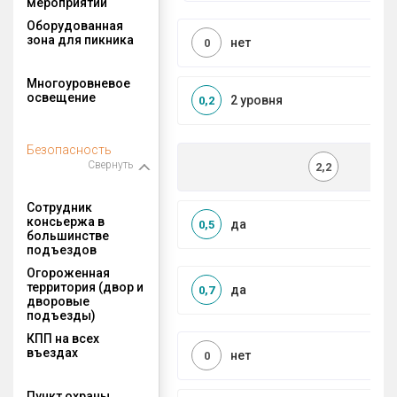
мероприятий
Оборудованная
зона для пикника
нет
0
Многоуровневое
освещение
2 уровня
0,2
Безопасность
Свернуть
2,2
Сотрудник
консьержа в
да
0,5
большинстве
подъездов
Огороженная
территория (двор и
да
0,7
дворовые
подъезды)
КПП на всех
въездах
нет
0
Пункт охраны