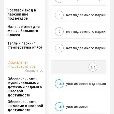
Гостевой вход в
паркинг вне
нет подземного паркинга
0
подъездов
Наличие мест для
машин большого
нет подземного паркинга
0
класса
Теплый паркинг
(температура от +5)
нет подземного паркинга
0
Социальная
инфраструктура
3,6
Свернуть
Обеспеченность
муниципальными
уже имеется отдельносто
1,5
детскими садами в
шаговой
доступности
Обеспеченность
школами в шаговой
уже имеется
1,5
доступности