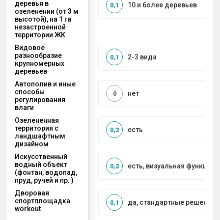
деревья в
10 и более деревьев
0,1
озеленении (от 3 м
высотой), на 1 га
незастроенной
территории ЖК
Видовое
разнообразие
2-3 вида
0,1
крупномерных
деревьев
Автополив и иные
способы
нет
0
регулирования
влаги
Озелененная
территория с
есть
0,3
ландшафтным
дизайном
Искусственный
водный объект
есть, визуальная функция
0,3
(фонтан, водопад,
пруд, ручей и пр. )
Дворовая
спортплощадка
да, стандартные решения
0,1
workout