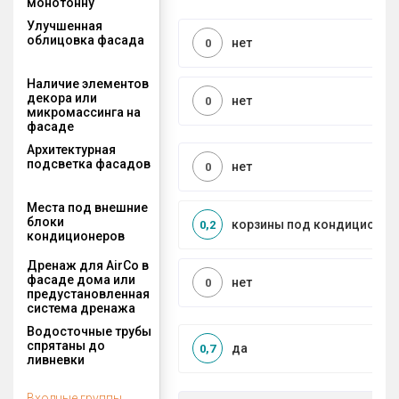
монотонну
Улучшенная
облицовка фасада
нет
0
Наличие элементов
декора или
нет
0
микромассинга на
фасаде
Архитектурная
подсветка фасадов
нет
0
Места под внешние
блоки
корзины под кондиционер
0,2
кондиционеров
Дренаж для AirCo в
фасаде дома или
нет
0
предустановленная
система дренажа
Водосточные трубы
спрятаны до
да
0,7
ливневки
Входные группы,