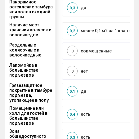
Панорамное
остекление тамбура
да
0,3
или холла входной
группы
Наличие мест
хранения колясок и
менее 0,1 м2 на 1 квартиру
0,2
велосипедов
Раздельные
колясочные и
совмещенные
0
велосипедные
Лапомойка в
большинстве
нет
0
подъездов
Грязезащитное
покрытие в тамбуре
да
0,1
подъезда,
утопающее в полу
Помещение или
холл для гостей в
есть
0,4
большинстве
подъездов
Зона
общедоступного
есть
0,3