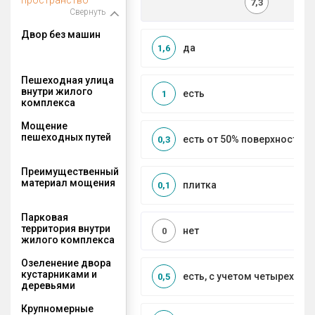
7,3
Свернуть
Двор без машин
да
1,6
Пешеходная улица
внутри жилого
есть
1
комплекса
Мощение
пешеходных путей
есть от 50% поверхности
0,3
Преимущественный
материал мощения
плитка
0,1
Парковая
территория внутри
нет
0
жилого комплекса
Озеленение двора
кустарниками и
есть, с учетом четырех се
0,5
деревьями
Крупномерные