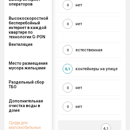
операторов
нет
0
Высокоскоростной
бесперебойный
нет
0
интернет в каждой
квартире по
технологии G-PON
Вентиляция
естественная
0
Место размещения
мусора жильцами
контейнеры на улице
0,1
Раздельный сбор
ТБО
нет
0
Дополнительная
очистка воды в
нет
0
доме
Среда для
маломобильных
4,1