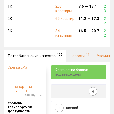
1К
203
7.6 —
13.1
232 4
квартиры
304 6
2К
69 квартир
11.2 —
17.3
225 4
290 0
3К
34
16.5 —
20.7
206 0
квартиры
262 5
165
11
Потребительские качества
Новости
Упомина
Оценка ЕРЗ
Количество баллов
подтверждено
Транспортная
доступность
0
Свернуть
Уровень
транспортной
низкий
0
доступности