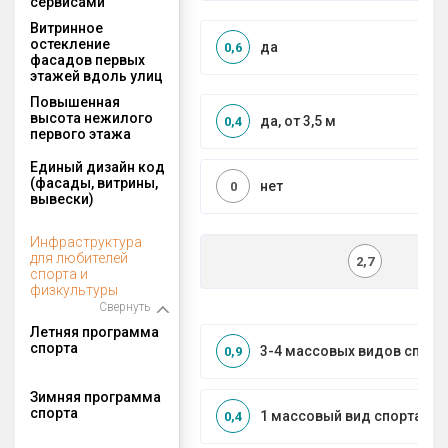
сервисами
Витринное
остекление
да
0,6
фасадов первых
этажей вдоль улиц
Повышенная
высота нежилого
да, от 3,5 м
0,4
первого этажа
Единый дизайн код
(фасады, витрины,
нет
0
вывески)
Инфраструктура
для любителей
2,7
спорта и
физкультуры
Свернуть
Летняя программа
спорта
3-4 массовых видов спорт
0,9
Зимняя программа
спорта
1 массовый вид спорта
0,4