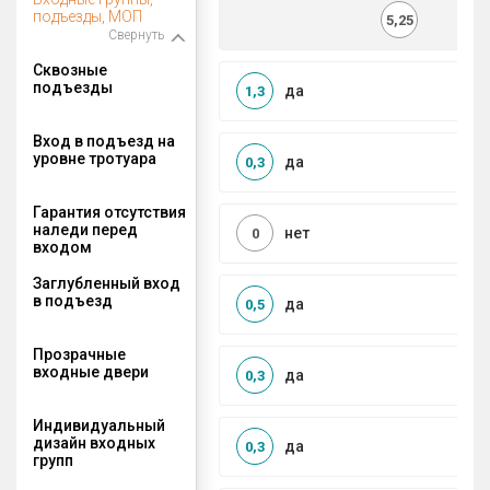
подъезды, МОП
5,25
Свернуть
Сквозные
подъезды
да
1,3
Вход в подъезд на
уровне тротуара
да
0,3
Гарантия отсутствия
наледи перед
нет
0
входом
Заглубленный вход
в подъезд
да
0,5
Прозрачные
входные двери
да
0,3
Индивидуальный
дизайн входных
да
0,3
групп