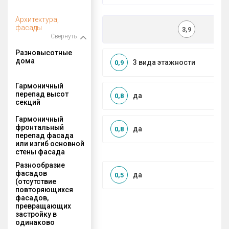
Архитектура,
фасады
3,9
Свернуть
Разновысотные
дома
3 вида этажности
0,9
Гармоничный
перепад высот
да
0,8
секций
Гармоничный
фронтальный
да
0,8
перепад фасада
или изгиб основной
стены фасада
Разнообразие
фасадов
да
0,5
(отсутствие
повторяющихся
фасадов,
превращающих
застройку в
одинаково