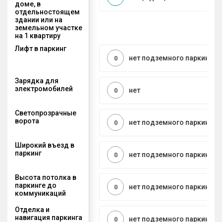
доме, в
отдельностоящем
здании или на
земельном участке
на 1 квартиру
Лифт в паркинг
нет подземного паркинга
0
Зарядка для
электромобилей
нет
0
Светопрозрачные
ворота
нет подземного паркинга
0
Широкий въезд в
паркинг
нет подземного паркинга
0
Высота потолка в
паркинге до
нет подземного паркинга
0
коммуникаций
Отделка и
навигация паркинга
нет подземного паркинга
0