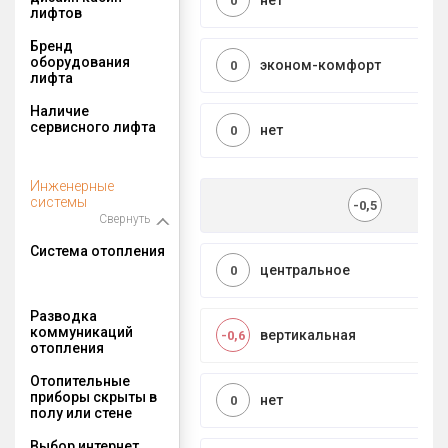
нет
0
лифтов
Бренд
оборудования
эконом-комфорт
0
лифта
Наличие
сервисного лифта
нет
0
Инженерные
системы
-0,5
Свернуть
Система отопления
центральное
0
Разводка
коммуникаций
вертикальная
-0,6
отопления
Отопительные
приборы скрыты в
нет
0
полу или стене
Выбор интернет