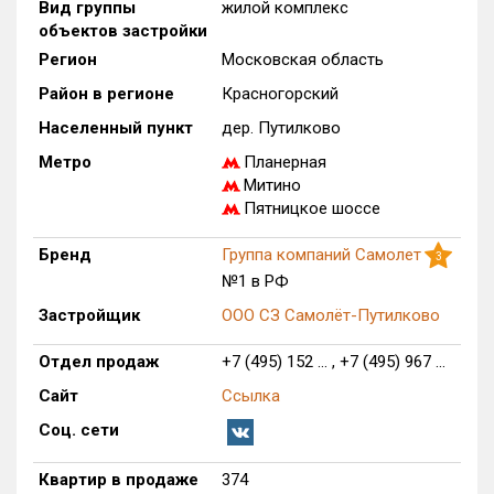
Вид группы
жилой комплекс
Только новые
объектов застройки
Регион
Московская область
Оценка ЕРЗ ЖК
Район в регионе
Красногорский
от
до
Населенный пункт
дер. Путилково
с продажами
Метро
Планерная
Митино
Пятницкое шоссе
Рейтинг ЕРЗ
Бренд
Группа компаний Самолет
3
№1 в РФ
Найдено:
Застройщик
ООО СЗ Самолёт-Путилково
Жилых комплексов
1 из 906
Отдел продаж
+7 (495) 152 ... , +7 (495) 967 ...
Многоквартирных домов
26 из 4 329
Блокированных домов
0 из 481
Сайт
Ссылка
Домов с апартаментами
0 из 34
Соц. сети
Поселков таунхаусов
0 из 26
Квартир в продаже
374
Многоквартирных домов
0 из 55