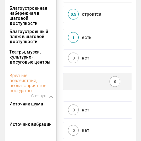
Благоустроенная
набережная в
строится
0,5
шаговой
доступности
Благоустроенный
пляж в шаговой
есть
1
доступности
Театры, музеи,
культурно-
нет
0
досуговые центры
Вредные
воздействия,
0
неблагоприятное
соседство
Свернуть
Источник шума
нет
0
Источник вибрации
нет
0