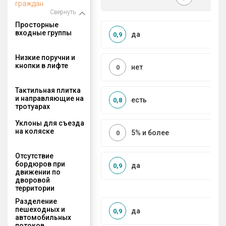
граждан
Свернуть
Просторные
входные группы
да
0,9
Низкие поручни и
кнопки в лифте
нет
0
Тактильная плитка
и направляющие на
есть
0,8
тротуарах
Уклоны для съезда
на коляске
5% и более
0
Отсутствие
бордюров при
да
0,9
движении по
дворовой
территории
Разделение
пешеходных и
да
0,9
автомобильных
потоков