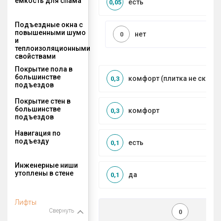
ёмкость для спама
есть
0,05
Подъездные окна с
повышенными шумо
нет
0
и
теплоизоляционными
свойствами
Покрытие пола в
большинстве
комфорт (плитка не сколь
0,3
подъездов
Покрытие стен в
большинстве
комфорт
0,3
подъездов
Навигация по
подъезду
есть
0,1
Инженерные ниши
утоплены в стене
да
0,1
Лифты
Свернуть
0