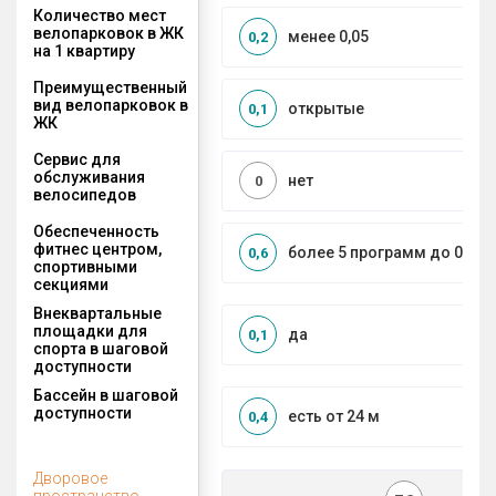
Количество мест
велопарковок в ЖК
менее 0,05
0,2
на 1 квартиру
Преимущественный
вид велопарковок в
открытые
0,1
ЖК
Сервис для
обслуживания
нет
0
велосипедов
Обеспеченность
фитнес центром,
более 5 программ до 0,5 к
0,6
спортивными
секциями
Внеквартальные
площадки для
да
0,1
спорта в шаговой
доступности
Бассейн в шаговой
доступности
есть от 24 м
0,4
Дворовое
пространство