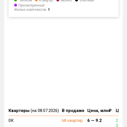
Эконом
Комфорт
Бизнес
Элитный
Просмотренный
Жилых комплексов:
1
Квартиры
(на 08.07.2026)
В продаже
Цена, млн₽
Цена,
0К
68 квартир
6 —
9.2
277 3
336 3