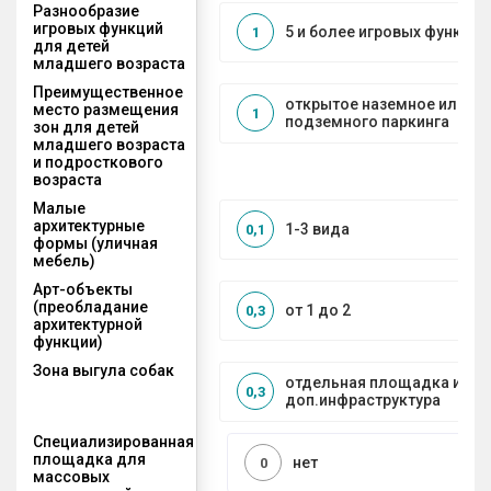
Разнообразие
игровых функций
5 и более игровых функций
1
для детей
младшего возраста
Преимущественное
открытое наземное или на
место размещения
1
подземного паркинга
зон для детей
младшего возраста
и подросткового
возраста
Малые
архитектурные
1-3 вида
0,1
формы (уличная
мебель)
Арт-объекты
(преобладание
от 1 до 2
0,3
архитектурной
функции)
Зона выгула собак
отдельная площадка и
0,3
доп.инфраструктура
Специализированная
площадка для
нет
0
массовых