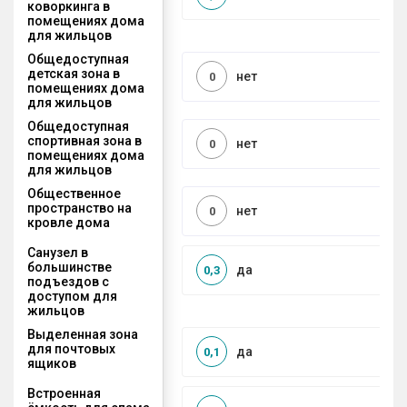
коворкинга в
помещениях дома
для жильцов
Общедоступная
детская зона в
нет
0
помещениях дома
для жильцов
Общедоступная
спортивная зона в
нет
0
помещениях дома
для жильцов
Общественное
пространство на
нет
0
кровле дома
Санузел в
большинстве
да
0,3
подъездов с
доступом для
жильцов
Выделенная зона
для почтовых
да
0,1
ящиков
Встроенная