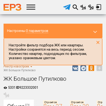
Настроены
0 параметров
×
Настройте фильтр подбора ЖК или квартиры.
Настройки сохранятся на весь период сессии.
Количество квартир, подходящих по фильтрам,
указано оранжевым цветом.
Реестр новостроек
+
Регион ЖК
ЖК Большое Путилково
Московская область
ЖК Большое Путилково
Район в регионе
5331
ID
9223332001
Все
Населённый пункт
Строится
Строится
Строи
374