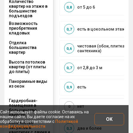
Количество
квартир на этаже в
от 5 до 6
0,8
большинстве
подъездов
Возможность
приобретения
есть в цокольном этаже
0,7
кладовых
Отделка
чистовая (обои, плитка, по
большинства
0,6
сантехника)
квартир
Высота потолков
квартир (от плиты
от 2,8 до 3 м
0,7
до плиты)
Панорамные виды
из окон
есть
0,9
Гардеробная-
помещение в
нет
0
большинстве
Сайт использует файлы cookie. Оставаясь на
квартир
нашем сайте, Вы даете согласие на их
ОК
обработку в соответствии с
Политикой
Количество
конфиденциальности
санузлов в
два и более
0,3
квартирах с двумя и