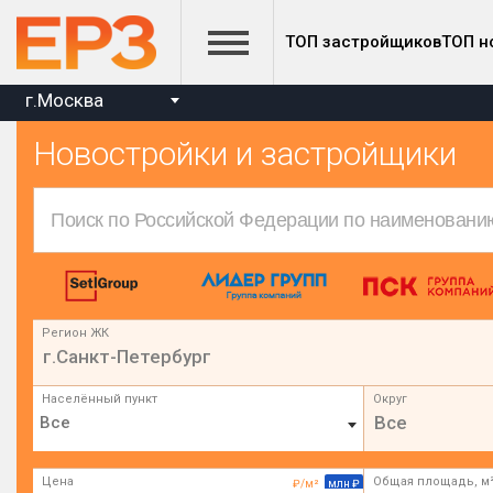
ТОП застройщиков
ТОП н
г.Москва
Новостройки и застройщики
Регион ЖК
г.Санкт-Петербург
Населённый пункт
Округ
Все
Цена
Общая площадь, м
₽/м²
млн ₽