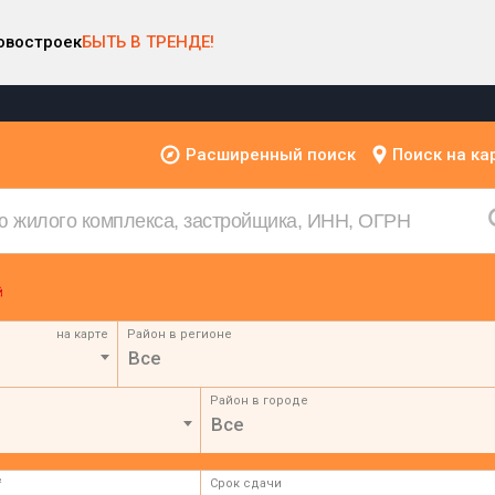
овостроек
БЫТЬ В ТРЕНДЕ!
Расширенный поиск
Поиск на ка
на карте
Район в регионе
Все
Район в городе
Все
²
Срок сдачи