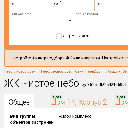
от
до
от
Вид объекта
Кол-во комнат
с продажами
Настройте фильтр подбора ЖК или квартиры. Настройки со
Реестр новостроек
Реестр новостроек г.Санкт-Петербург
Холдинг Set
ЖК Чистое небо
3515
ID
1542105001
Сдан
Сдан
Общее
Дом 14, Корпус 2
Дом
Вид группы
жилой комплекс
объектов застройки