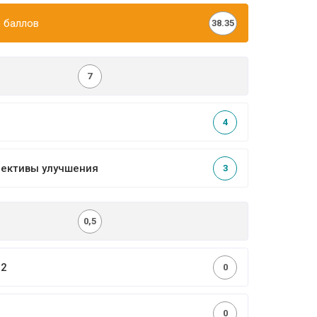
 баллов
38.35
7
4
пективы улучшения
3
0,5
,2
0
0