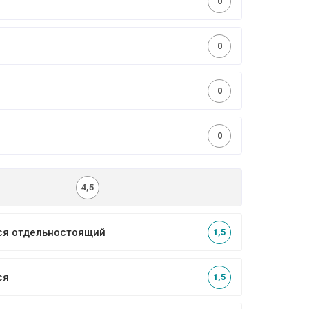
0
0
0
0
4,5
ся отдельностоящий
1,5
ся
1,5