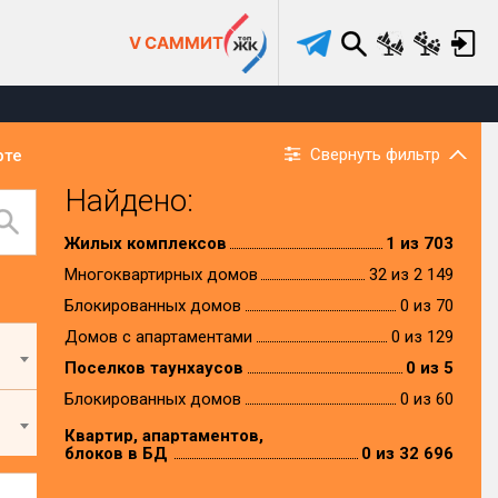
V САММИТ
Свернуть фильтр
рте
Найдено:
Жилых комплексов
1 из 703
Многоквартирных домов
32 из 2 149
Блокированных домов
0 из 70
Домов с апартаментами
0 из 129
Поселков таунхаусов
0 из 5
Блокированных домов
0 из 60
Квартир, апартаментов,
блоков в БД
0 из 32 696