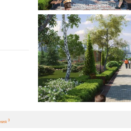
3
ания