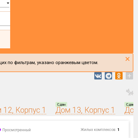
×
щих по фильтрам, указано оранжевым цветом.
+
Сдан
Сдан
 12, Корпус 1
Дом 13, Корпус 1
Дом
Жилых комплексов:
1
Просмотренный