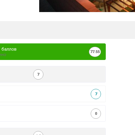
 баллов
77.55
ено
7
7
0