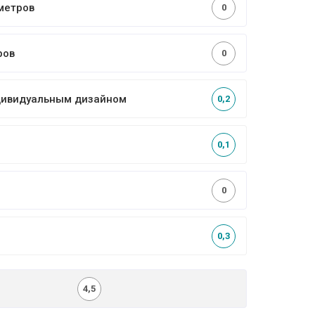
метров
0
ров
0
ндивидуальным дизайном
0,2
0,1
0
0,3
4,5