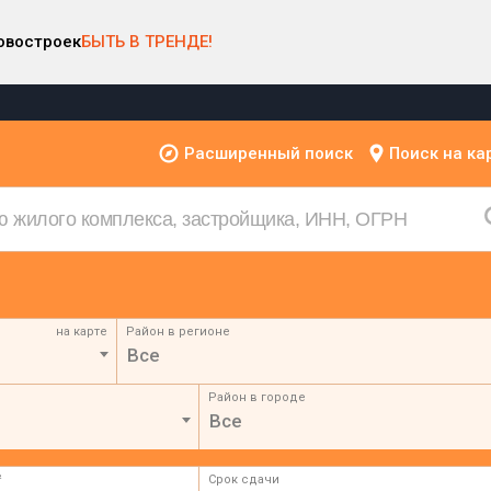
овостроек
БЫТЬ В ТРЕНДЕ!
Расширенный поиск
Поиск на ка
на карте
Район в регионе
Все
Район в городе
Все
²
Срок сдачи