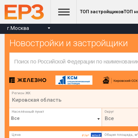
ТОП застройщиков
ТОП н
г.Москва
Новостройки и застройщики
Регион ЖК
Кировская область
Населённый пункт
Округ
Все
Цена
Общая площадь, м
₽/м²
млн ₽