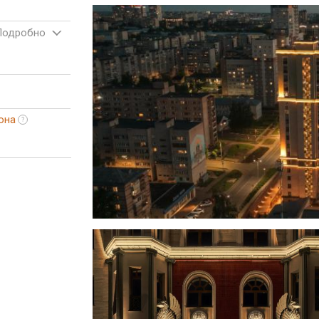
Подробно
она
?