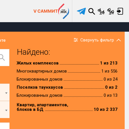
V САММИТ
Свернуть фильтр
рте
Найдено:
Жилых комплексов
1 из 213
Многоквартирных домов
1 из 556
Блокированных домов
0 из 24
Поселков таунхаусов
0 из 2
Блокированных домов
0 из 13
Квартир, апартаментов,
блоков в БД
10 из 2 337