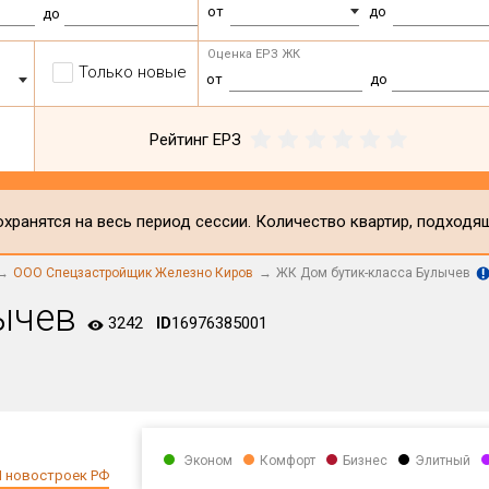
от
до
до
Оценка ЕРЗ ЖК
Только новые
от
до
Рейтинг ЕРЗ
хранятся на весь период сессии. Количество квартир, подходя
ООО Спецзастройщик Железно Киров
ЖК Дом бутик-класса Булычев
ычев
3242
ID
16976385001
Эконом
Комфорт
Бизнес
Элитный
 новостроек РФ