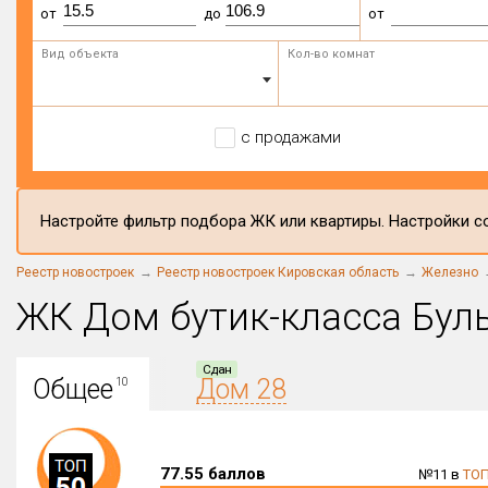
от
до
от
Вид объекта
Кол-во комнат
с продажами
Настройте фильтр подбора ЖК или квартиры. Настройки со
Реестр новостроек
Реестр новостроек Кировская область
Железно
ЖК Дом бутик-класса Бул
Сдан
Общее
Дом 28
10
77.55 баллов
№11 в
ТОП