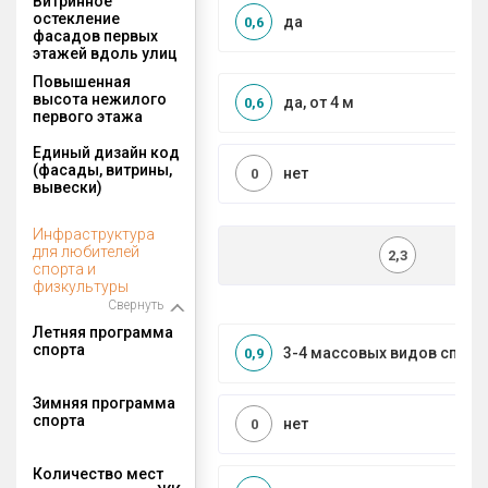
Витринное
остекление
да
0,6
фасадов первых
этажей вдоль улиц
Повышенная
высота нежилого
да, от 4 м
0,6
первого этажа
Единый дизайн код
(фасады, витрины,
нет
0
вывески)
Инфраструктура
для любителей
2,3
спорта и
физкультуры
Свернуть
Летняя программа
спорта
3-4 массовых видов спорт
0,9
Зимняя программа
спорта
нет
0
Количество мест