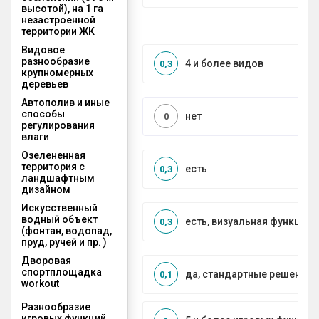
высотой), на 1 га
незастроенной
территории ЖК
Видовое
разнообразие
4 и более видов
0,3
крупномерных
деревьев
Автополив и иные
способы
нет
0
регулирования
влаги
Озелененная
территория с
есть
0,3
ландшафтным
дизайном
Искусственный
водный объект
есть, визуальная функция
0,3
(фонтан, водопад,
пруд, ручей и пр. )
Дворовая
спортплощадка
да, стандартные решения
0,1
workout
Разнообразие
игровых функций