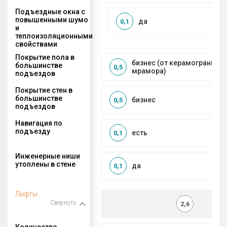
Подъездные окна с
повышенными шумо
да
0,1
и
теплоизоляционными
свойствами
Покрытие пола в
бизнес (от керамогранита 
большинстве
0,5
мрамора)
подъездов
Покрытие стен в
большинстве
бизнес
0,5
подъездов
Навигация по
подъезду
есть
0,1
Инженерные ниши
утоплены в стене
да
0,1
Лифты
Свернуть
2,6
Количество