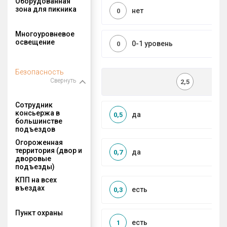
Оборудованная
зона для пикника
нет
0
Многоуровневое
освещение
0-1 уровень
0
Безопасность
Свернуть
2,5
Сотрудник
консьержа в
да
0,5
большинстве
подъездов
Огороженная
территория (двор и
да
0,7
дворовые
подъезды)
КПП на всех
въездах
есть
0,3
Пункт охраны
есть
1