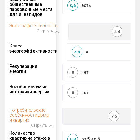
общественные
есть
0,6
парковочные места
для инвалидов
Энергоэффективность
Свернуть
4,4
Класс
энергоэффективности
A
4,4
Рекуперация
энергии
нет
0
Возобновляемые
источники энергии
нет
0
Потребительские
особенности дома
7,5
и квартир
Свернуть
Количество
квартир на этаже в
от 5 до 6
0,8