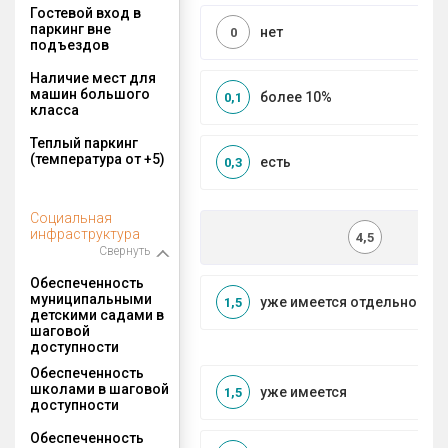
Гостевой вход в
паркинг вне
нет
0
подъездов
Наличие мест для
машин большого
более 10%
0,1
класса
Теплый паркинг
(температура от +5)
есть
0,3
Социальная
инфраструктура
4,5
Свернуть
Обеспеченность
муниципальными
уже имеется отдельносто
1,5
детскими садами в
шаговой
доступности
Обеспеченность
школами в шаговой
уже имеется
1,5
доступности
Обеспеченность