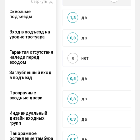
Свернуть
Сквозные
подъезды
да
1,3
Вход в подъезд на
уровне тротуара
да
0,3
Гарантия отсутствия
наледи перед
нет
0
входом
Заглубленный вход
в подъезд
да
0,5
Прозрачные
входные двери
да
0,3
Индивидуальный
дизайн входных
да
0,3
групп
Панорамное
остекление тамбура
да
0,3