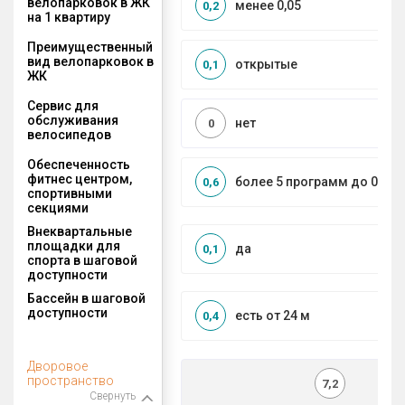
велопарковок в ЖК
менее 0,05
0,2
на 1 квартиру
Преимущественный
вид велопарковок в
открытые
0,1
ЖК
Сервис для
обслуживания
нет
0
велосипедов
Обеспеченность
фитнес центром,
более 5 программ до 0,5 к
0,6
спортивными
секциями
Внеквартальные
площадки для
да
0,1
спорта в шаговой
доступности
Бассейн в шаговой
доступности
есть от 24 м
0,4
Дворовое
пространство
7,2
Свернуть