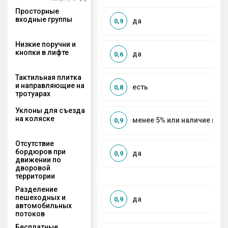
Просторные
входные группы
да
0,9
Низкие поручни и
кнопки в лифте
да
0,6
Тактильная плитка
и направляющие на
есть
0,8
тротуарах
Уклоны для съезда
на коляске
менее 5% или наличие по
0,9
Отсутствие
бордюров при
да
0,9
движении по
дворовой
территории
Разделение
пешеходных и
да
0,9
автомобильных
потоков
Бесплатные