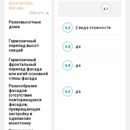
Архитектура,
фасады
4,1
Свернуть
Разновысотные
дома
2 вида этажности
0,4
Гармоничный
перепад высот
да
0,8
секций
Гармоничный
фронтальный
да
0,8
перепад фасада
или изгиб основной
стены фасада
Разнообразие
фасадов
да
0,5
(отсутствие
повторяющихся
фасадов,
превращающих
застройку в
одинаково
монотонну