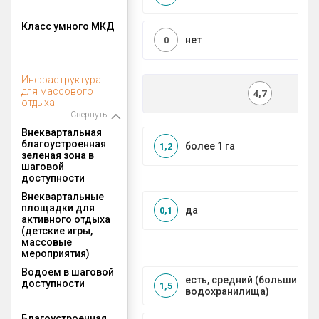
Класс умного МКД
нет
0
Инфраструктура
для массового
4,7
отдыха
Свернуть
Внеквартальная
благоустроенная
более 1 га
1,2
зеленая зона в
шаговой
доступности
Внеквартальные
площадки для
да
0,1
активного отдыха
(детские игры,
массовые
мероприятия)
Водоем в шаговой
есть, средний (большие рек
доступности
1,5
водохранилища)
Благоустроенная