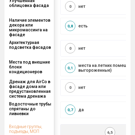
Улучшенная
облицовка фасада
нет
0
Наличие элементов
декора или
есть
0,8
микромассинга на
фасаде
Архитектурная
подсветка фасадов
нет
0
Места под внешние
места на летних помещени
блоки
0,1
выгороженные)
кондиционеров
Дренаж для AirCo в
фасаде дома или
нет
0
предустановленная
система дренажа
Водосточные трубы
спрятаны до
да
0,7
ливневки
Входные группы,
подъезды, МОП
6,5