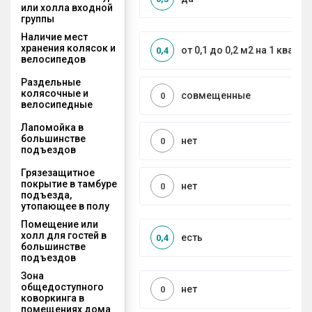
или холла входной
группы
Наличие мест
хранения колясок и
от 0,1 до 0,2 м2 на 1 кварти
0,4
велосипедов
Раздельные
колясочные и
совмещенные
0
велосипедные
Лапомойка в
большинстве
нет
0
подъездов
Грязезащитное
покрытие в тамбуре
нет
0
подъезда,
утопающее в полу
Помещение или
холл для гостей в
есть
0,4
большинстве
подъездов
Зона
общедоступного
нет
0
коворкинга в
помещениях дома