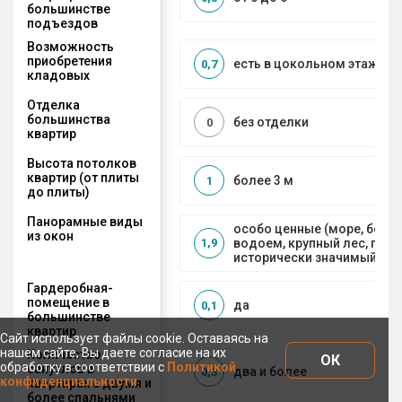
большинстве
подъездов
Возможность
приобретения
есть в цокольном этаже
0,7
кладовых
Отделка
большинства
без отделки
0
квартир
Высота потолков
квартир (от плиты
более 3 м
1
до плиты)
Панорамные виды
особо ценные (море, боль
из окон
водоем, крупный лес, горы
1,9
исторически значимый объ
Гардеробная-
помещение в
да
0,1
большинстве
квартир
Сайт использует файлы cookie. Оставаясь на
нашем сайте, Вы даете согласие на их
Количество
ОК
обработку в соответствии с
Политикой
санузлов в
два и более
0,3
конфиденциальности
квартирах с двумя и
более спальнями