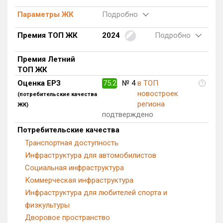
Блокированных домов
0 из 175
Параметры ЖК
Подробно
Квартир, апартаментов,
блоков в БД
8 из 56 039
Премия ТОП ЖК
2024
Подробно
Премия Летний
ТОП ЖК
Оценка ЕРЗ
75.2
№ 4
в ТОП
?
новостроек
(потребительские качества
региона
ЖК)
подтверждено
Потребительские качества
Транспортная доступность
Инфраструктура для автомобилистов
Социальная инфраструктура
Коммерческая инфраструктура
Инфраструктура для любителей спорта и
физкультуры
Дворовое пространство