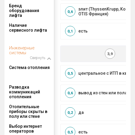
Бренд
элит (ThyssenKrupp, Kone, S
оборудования
0,6
OTIS Франция)
лифта
Наличие
сервисного лифта
есть
0,1
Инженерные
системы
3,9
Свернуть
Система отопления
центральное с ИТП в кварт
0,5
Разводка
коммуникаций
вывод из стен или пола
0,6
отопления
Отопительные
приборы скрыты в
да
0,2
полу или стене
Выбор интернет
операторов
есть
0,5