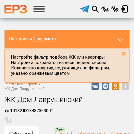
Настроены
1 параметр
×
Настройте фильтр подбора ЖК или квартиры.
Настройки сохранятся на весь период сессии.
Количество квартир, подходящих по фильтрам,
указано оранжевым цветом.
Реестр новостроек
+
Регион ЖК
ЖК Дом Лаврушинский
г.Москва
ЖК Дом Лаврушинский
Район в регионе
10132
ID
18482363001
Все
Населённый пункт
Сдан
8