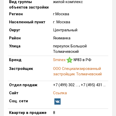
Вид группы
жилой комплекс
Только новые
объектов застройки
Регион
г.Москва
Оценка ЕРЗ ЖК
Населенный пункт
г. Москва
от
до
Округ
Центральный
с продажами
Район
Якиманка
Улица
переулок Большой
Толмачевский
Рейтинг ЕРЗ
Бренд
Sminex
№83 в РФ
4
Найдено:
Застройщик
ООО Специализированный
застройщик Толмачевский
Жилых комплексов
1 из 1 402
Отдел продаж
+7 (499) 302 ... , +7 (495) 431 ...
Многоквартирных домов
4 из 3 588
Блокированных домов
0 из 23
Сайт
Ссылка
Домов с апартаментами
0 из 258
Соц. сети
Поселков таунхаусов
0 из 7
Квартир в продаже
8
Многоквартирных домов
0 из 2