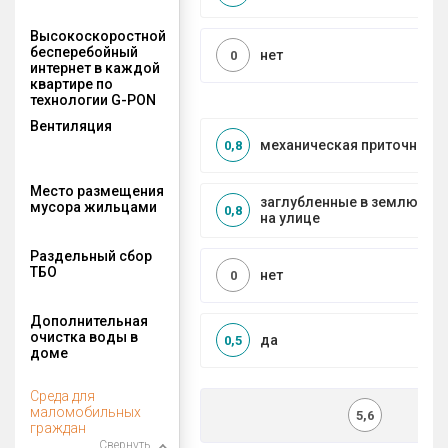
Высокоскоростной
бесперебойный
нет
0
интернет в каждой
квартире по
технологии G-PON
Вентиляция
механическая приточно-в
0,8
Место размещения
заглубленные в землю ко
мусора жильцами
0,8
на улице
Раздельный сбор
ТБО
нет
0
Дополнительная
очистка воды в
да
0,5
доме
Среда для
маломобильных
5,6
граждан
Свернуть