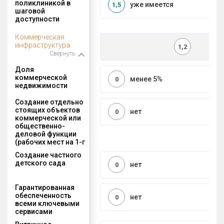
поликлиникой в
уже имеется
1,5
шаговой
доступности
Коммерческая
инфраструктура
1,2
Свернуть
Доля
коммерческой
менее 5%
0
недвижимости
Создание отдельно
стоящих объектов
нет
0
коммерческой или
общественно-
деловой функции
(рабочих мест на 1-г
Создание частного
детского сада
нет
0
Гарантированная
обеспеченность
нет
0
всеми ключевыми
сервисами