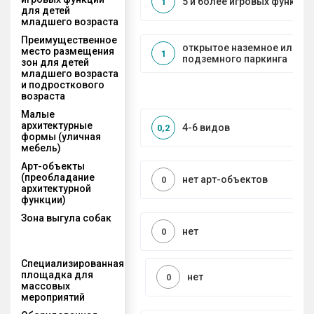
5 и более игровых функций
1
для детей
младшего возраста
Преимущественное
открытое наземное или на
место размещения
1
подземного паркинга
зон для детей
младшего возраста
и подросткового
возраста
Малые
архитектурные
4-6 видов
0,2
формы (уличная
мебель)
Арт-объекты
(преобладание
нет арт-объектов
0
архитектурной
функции)
Зона выгула собак
нет
0
Специализированная
площадка для
нет
0
массовых
мероприятий