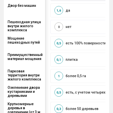
Двор без машин
да
1,6
Пешеходная улица
внутри жилого
нет
0
комплекса
Мощение
пешеходных путей
есть 100% поверхности
0,5
Преимущественный
материал мощения
плитка
0,1
Парковая
территория внутри
более 0,5 га
1
жилого комплекса
Озеленение двора
кустарниками и
есть, с учетом четырех се
0,5
деревьями
Крупномерные
деревья в
более 50 деревьев
0,3
озеленении (от 3 м