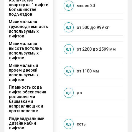
квартир на 1 лифт в
менее 20
0,8
большинстве
подъездов
Минимальная
грузоподъемность
от 500 до 999 кг
0,3
используемых
лифтов
Минимальная
высота потолка
от 2200 до 2599 мм
0,1
используемых
лифтов
Минимальный
проем дверей
от 1100 мм
0,2
используемых
лифтов
Плавность хода
лифта обеспечена
да
0,3
роликовыми
башмаками
направляющих и
противовесом
Индивидуальный
дизайн кабин
есть
0,2
лифтов