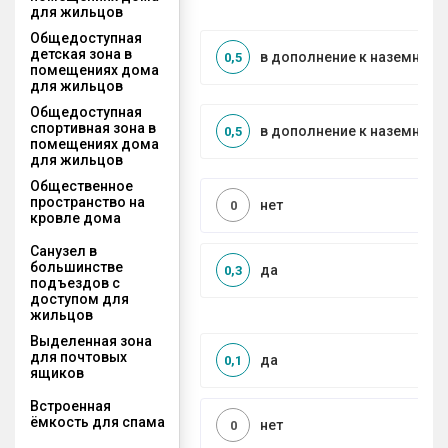
для жильцов
Общедоступная
детская зона в
в дополнение к наземной
0,5
помещениях дома
для жильцов
Общедоступная
спортивная зона в
в дополнение к наземной
0,5
помещениях дома
для жильцов
Общественное
пространство на
нет
0
кровле дома
Санузел в
большинстве
да
0,3
подъездов с
доступом для
жильцов
Выделенная зона
для почтовых
да
0,1
ящиков
Встроенная
ёмкость для спама
нет
0