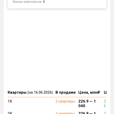
Жилых комплексов:
1
Квартиры
(на 16.06.2026)
В продаже
Цена, млн₽
Цена,
1К
2 квартиры
226.9 —
1
2 308
040
6 354
2К
2 квартиры
226.9 —
1
2 308