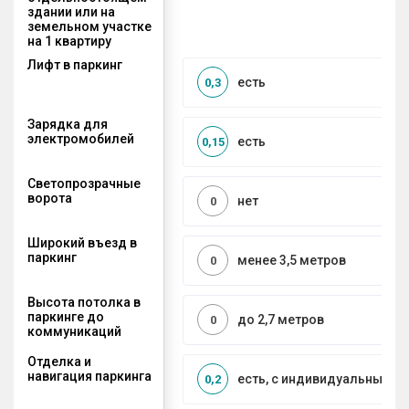
здании или на
земельном участке
на 1 квартиру
Лифт в паркинг
есть
0,3
Зарядка для
электромобилей
есть
0,15
Светопрозрачные
ворота
нет
0
Широкий въезд в
паркинг
менее 3,5 метров
0
Высота потолка в
паркинге до
до 2,7 метров
0
коммуникаций
Отделка и
навигация паркинга
есть, с индивидуальным д
0,2