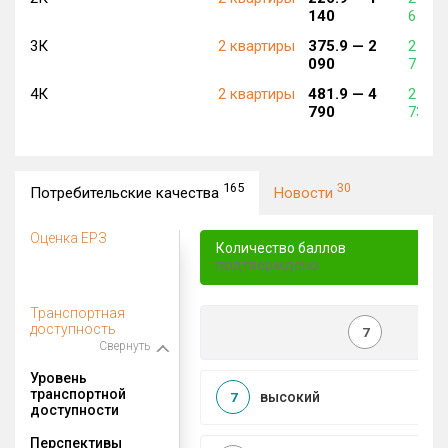
140
6 869
3К
2 квартиры
375.9 —
2
2 548
090
7 358
4К
2 квартиры
481.9 —
4
2 611
790
73 58
165
30
Потребительские качества
Новости
Оценка ЕРЗ
Количество баллов
подтверждено
Транспортная
доступность
7
Свернуть
Уровень
транспортной
высокий
7
доступности
Перспективы