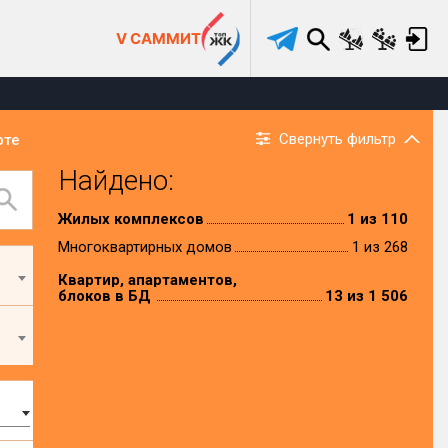
V САММИТ
Свернуть фильтр
рте
Найдено:
Жилых комплексов
1 из 110
Многоквартирных домов
1 из 268
Квартир, апартаментов,
блоков в БД
13 из 1 506