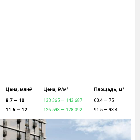
Цена, млн₽
Цена, ₽/м²
Площадь, м²
8.7 —
10
133 365 —
143 687
60.4 —
75
11.6 —
12
126 598 —
128 092
91.5 —
93.4