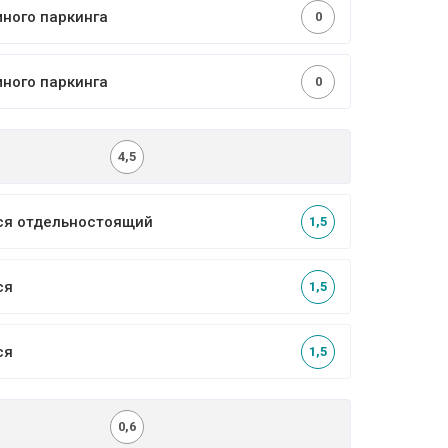
много паркинга
0
много паркинга
0
4,5
ся отдельностоящий
1,5
ся
1,5
ся
1,5
0,6