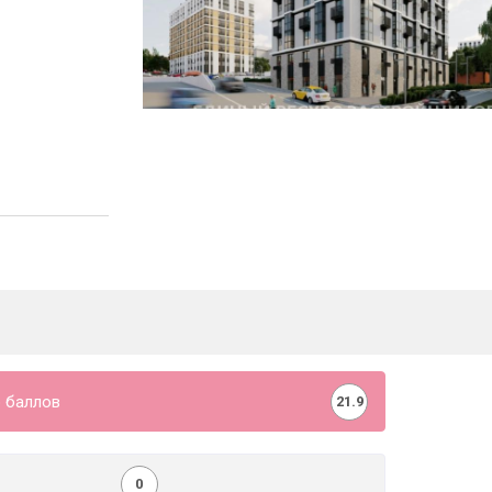
 баллов
21.9
0