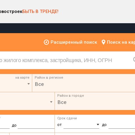
овостроек
БЫТЬ В ТРЕНДЕ!
Расширенный поиск
Поиск на ка
на карте
Район в регионе
Все
Район в городе
Все
²
Срок сдачи
от
до
до