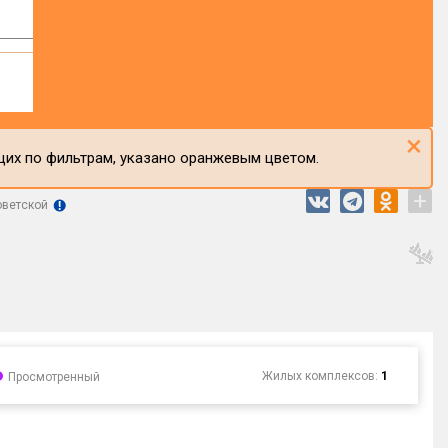
×
щих по фильтрам, указано оранжевым цветом.
+
оветской
Жилых комплексов:
1
Просмотренный