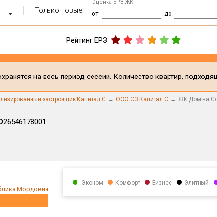
Оценка ЕРЗ ЖК
Только новые
от
до
Рейтинг ЕРЗ
хранятся на весь период сессии. Количество квартир, подходя
лизированный застройщик Капитал С
ООО СЗ Капитал С
ЖК Дом на С
D
26546178001
Эконом
Комфорт
Бизнес
Элитный
блика Мордовия