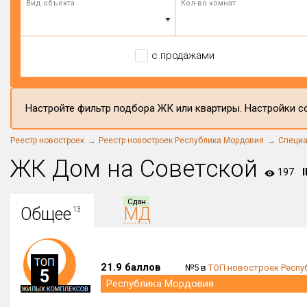
Вид объекта
Кол-во комнат
с продажами
Настройте фильтр подбора ЖК или квартиры. Настройки со
Реестр новостроек
Реестр новостроек Республика Мордовия
Специа
ЖК Дом на Советской
197
I
Сдан
Общее
МД
13
21.9 баллов
№5 в
ТОП новостроек Респу
Республика Мордовия