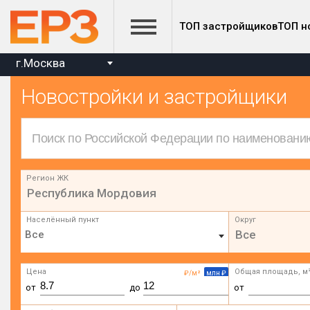
ТОП застройщиков
ТОП н
г.Москва
Новостройки и застройщики
Регион ЖК
Республика Мордовия
Населённый пункт
Округ
Все
Цена
Общая площадь, м
₽/м²
млн ₽
от
до
от