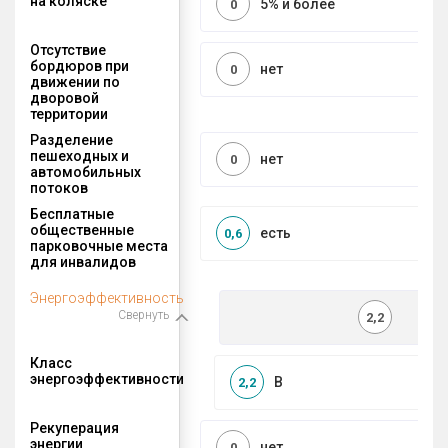
на коляске
5% и более
0
Отсутствие
бордюров при
нет
0
движении по
дворовой
территории
Разделение
пешеходных и
нет
0
автомобильных
потоков
Бесплатные
общественные
есть
0,6
парковочные места
для инвалидов
Энергоэффективность
Свернуть
2,2
Класс
энергоэффективности
B
2,2
Рекуперация
энергии
нет
0