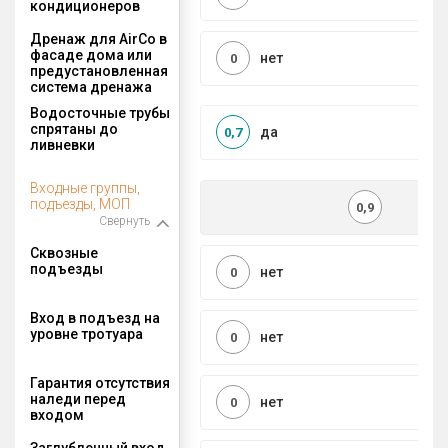
кондиционеров
Дренаж для AirCo в
фасаде дома или
нет
0
предустановленная
система дренажа
Водосточные трубы
спрятаны до
да
0,7
ливневки
Входные группы,
подъезды, МОП
0,9
Свернуть
Сквозные
подъезды
нет
0
Вход в подъезд на
уровне тротуара
нет
0
Гарантия отсутствия
наледи перед
нет
0
входом
Заглубленный вход