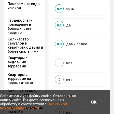
Панорамные виды
из окон
есть
0,9
Гардеробная-
помещение в
да
0,1
большинстве
квартир
Количество
санузлов в
два и более
0,3
квартирах с двумя и
более спальнями
Квартиры с
видовыми
нет
0
террасами
Квартиры с
террасами на
нет
0
первых этажах
Большие окна в
большинстве
Сайт использует файлы cookie. Оставаясь на
нет
0
квартир
нашем сайте, Вы даете согласие на их
ОК
обработку в соответствии с
Политикой
Наличие отдельных
конфиденциальности
этажей с
нет
0