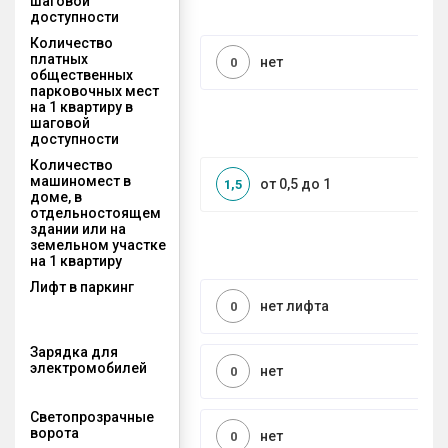
шаговой
доступности
Количество
платных
нет
0
общественных
парковочных мест
на 1 квартиру в
шаговой
доступности
Количество
машиномест в
от 0,5 до 1
1,5
доме, в
отдельностоящем
здании или на
земельном участке
на 1 квартиру
Лифт в паркинг
нет лифта
0
Зарядка для
электромобилей
нет
0
Светопрозрачные
ворота
нет
0