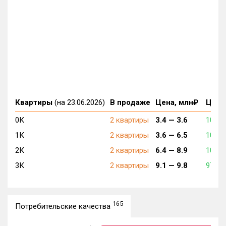
Квартиры
(на 23.06.2026)
В продаже
Цена, млн₽
Цена,
0К
2 квартиры
3.4 —
3.6
102 0
1К
2 квартиры
3.6 —
6.5
102 0
2К
2 квартиры
6.4 —
8.9
101 0
3К
2 квартиры
9.1 —
9.8
97 00
165
Потребительские качества