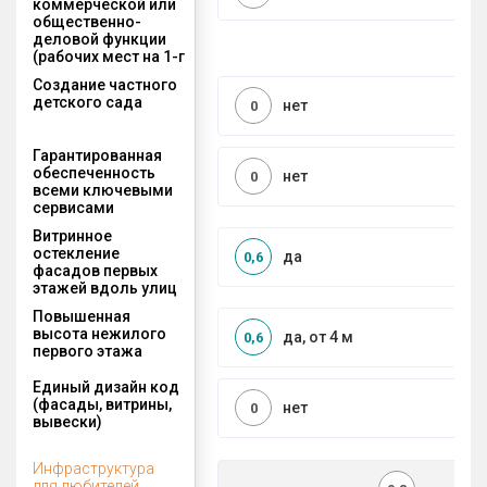
коммерческой или
общественно-
деловой функции
(рабочих мест на 1-г
Создание частного
детского сада
нет
0
Гарантированная
обеспеченность
нет
0
всеми ключевыми
сервисами
Витринное
остекление
да
0,6
фасадов первых
этажей вдоль улиц
Повышенная
высота нежилого
да, от 4 м
0,6
первого этажа
Единый дизайн код
(фасады, витрины,
нет
0
вывески)
Инфраструктура
для любителей