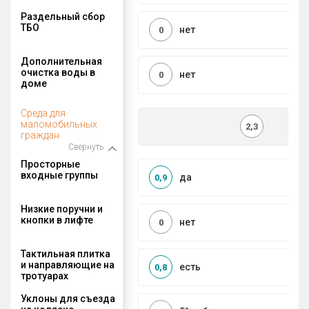
Раздельный сбор
ТБО
нет
0
Дополнительная
очистка воды в
нет
0
доме
Среда для
маломобильных
2,3
граждан
Свернуть
Просторные
входные группы
да
0,9
Низкие поручни и
кнопки в лифте
нет
0
Тактильная плитка
и направляющие на
есть
0,8
тротуарах
Уклоны для съезда