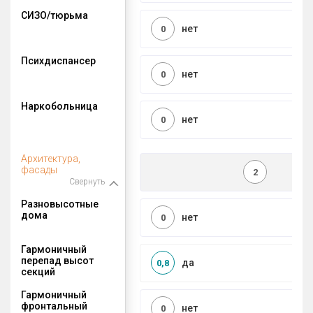
СИЗО/тюрьма
нет
0
Психдиспансер
нет
0
Наркобольница
нет
0
Архитектура,
фасады
2
Свернуть
Разновысотные
дома
нет
0
Гармоничный
перепад высот
да
0,8
секций
Гармоничный
фронтальный
нет
0