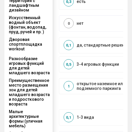
территория с
есть
0,3
ландшафтным
дизайном
Искусственный
водный объект
нет
0
(фонтан, водопад,
пруд, ручей и пр. )
Дворовая
спортплощадка
да, стандартные решения
0,1
workout
Разнообразие
игровых функций
3-4 игровых функции
0,5
для детей
младшего возраста
Преимущественное
открытое наземное или на
место размещения
1
подземного паркинга
зон для детей
младшего возраста
и подросткового
возраста
Малые
архитектурные
1-3 вида
0,1
формы (уличная
мебель)