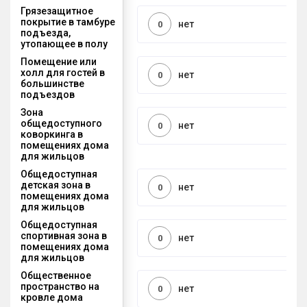
Грязезащитное
покрытие в тамбуре
нет
0
подъезда,
утопающее в полу
Помещение или
холл для гостей в
нет
0
большинстве
подъездов
Зона
общедоступного
нет
0
коворкинга в
помещениях дома
для жильцов
Общедоступная
детская зона в
нет
0
помещениях дома
для жильцов
Общедоступная
спортивная зона в
нет
0
помещениях дома
для жильцов
Общественное
пространство на
нет
0
кровле дома