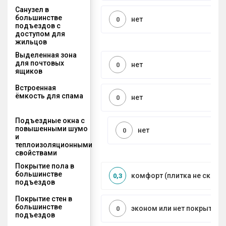
Санузел в
большинстве
нет
0
подъездов с
доступом для
жильцов
Выделенная зона
для почтовых
нет
0
ящиков
Встроенная
ёмкость для спама
нет
0
Подъездные окна с
повышенными шумо
нет
0
и
теплоизоляционными
свойствами
Покрытие пола в
большинстве
комфорт (плитка не сколь
0,3
подъездов
Покрытие стен в
большинстве
эконом или нет покрытия
0
подъездов