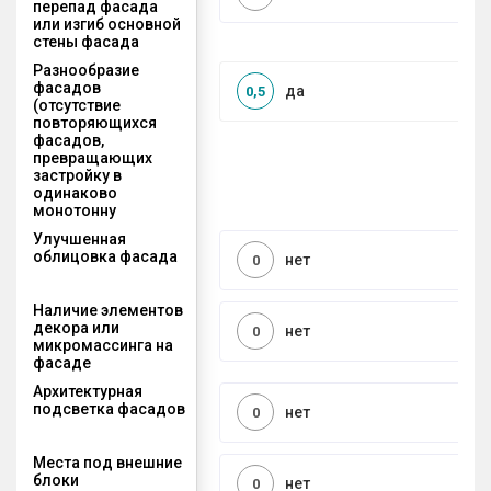
перепад фасада
или изгиб основной
стены фасада
Разнообразие
фасадов
да
0,5
(отсутствие
повторяющихся
фасадов,
превращающих
застройку в
одинаково
монотонну
Улучшенная
облицовка фасада
нет
0
Наличие элементов
декора или
нет
0
микромассинга на
фасаде
Архитектурная
подсветка фасадов
нет
0
Места под внешние
блоки
нет
0