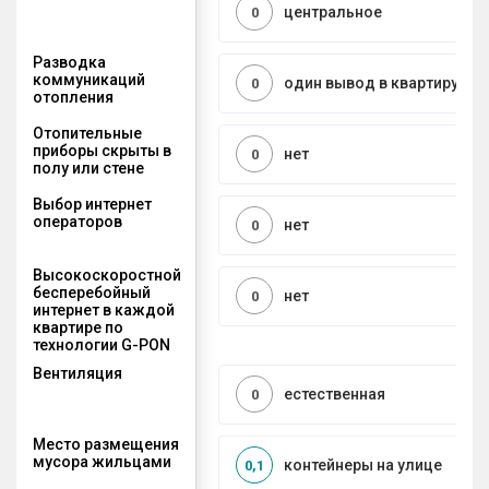
центральное
0
Разводка
коммуникаций
один вывод в квартиру
0
отопления
Отопительные
приборы скрыты в
нет
0
полу или стене
Выбор интернет
операторов
нет
0
Высокоскоростной
бесперебойный
нет
0
интернет в каждой
квартире по
технологии G-PON
Вентиляция
естественная
0
Место размещения
мусора жильцами
контейнеры на улице
0,1