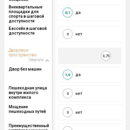
Внеквартальные
площадки для
да
0,1
спорта в шаговой
доступности
Бассейн в шаговой
доступности
нет
0
Дворовое
пространство
3,75
Свернуть
Двор без машин
да
1,6
Пешеходная улица
внутри жилого
нет
0
комплекса
Мощение
пешеходных путей
нет
0
Преимущественный