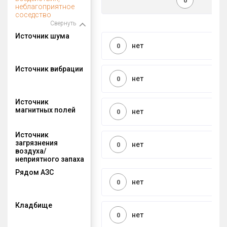
0
неблагоприятное
соседство
Свернуть
Источник шума
нет
0
Источник вибрации
нет
0
Источник
магнитных полей
нет
0
Источник
загрязнения
нет
0
воздуха/
неприятного запаха
Рядом АЗС
нет
0
Кладбище
нет
0