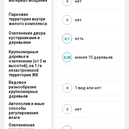
материал мощения
нет
0
Парковая
территория внутри
нет
0
жилого комплекса
Озеленение двора
кустарниками и
есть
0,1
деревьями
Крупномерные
деревья в
менее 10 деревьев
0,05
озеленении (от 3 м
высотой), на 1 га
незастроенной
территории ЖК
Видовое
разнообразие
1 вид или нет
0
крупномерных
деревьев
Автополив и иные
способы
нет
0
регулирования
влаги
Озелененная