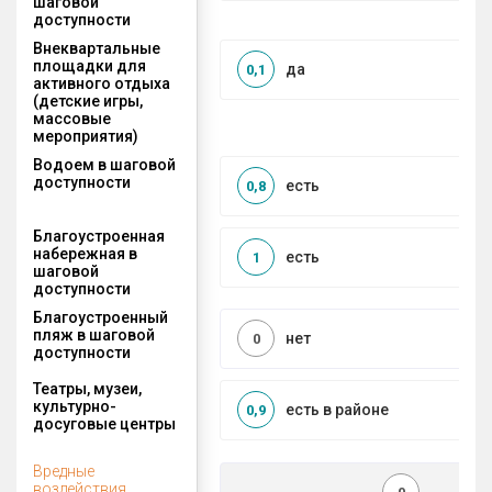
шаговой
доступности
Внеквартальные
площадки для
да
0,1
активного отдыха
(детские игры,
массовые
мероприятия)
Водоем в шаговой
доступности
есть
0,8
Благоустроенная
набережная в
есть
1
шаговой
доступности
Благоустроенный
пляж в шаговой
нет
0
доступности
Театры, музеи,
культурно-
есть в районе
0,9
досуговые центры
Вредные
воздействия,