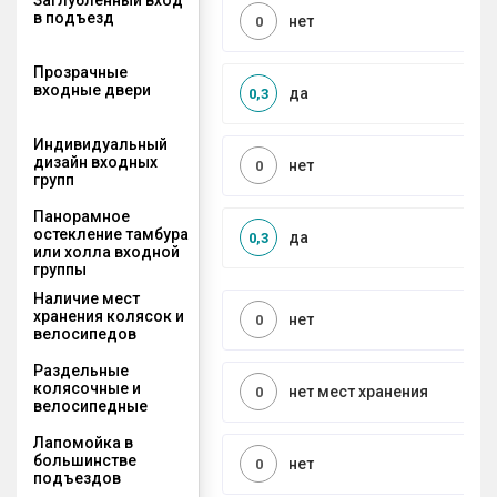
в подъезд
нет
0
Прозрачные
входные двери
да
0,3
Индивидуальный
дизайн входных
нет
0
групп
Панорамное
остекление тамбура
да
0,3
или холла входной
группы
Наличие мест
хранения колясок и
нет
0
велосипедов
Раздельные
колясочные и
нет мест хранения
0
велосипедные
Лапомойка в
большинстве
нет
0
подъездов