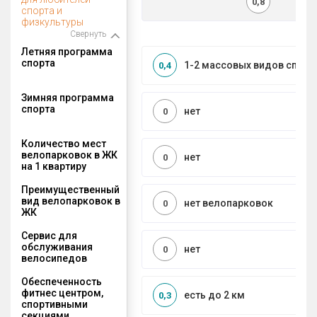
0,8
спорта и
физкультуры
Свернуть
Летняя программа
спорта
1-2 массовых видов спорт
0,4
Зимняя программа
спорта
нет
0
Количество мест
велопарковок в ЖК
нет
0
на 1 квартиру
Преимущественный
вид велопарковок в
нет велопарковок
0
ЖК
Сервис для
обслуживания
нет
0
велосипедов
Обеспеченность
фитнес центром,
есть до 2 км
0,3
спортивными
секциями