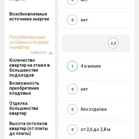
Возобновляемые
источники энергии
нет
0
Потребительские
особенности дома
2,3
и квартир
Свернуть
Количество
квартир на этаже в
4 и менее
1
большинстве
подъездов
Возможность
приобретения
нет
0
кладовых
Отделка
большинства
без отделки
0
квартир
Высота потолков
квартир (от плиты
от 2,6 до 2,8 м
0
до плиты)