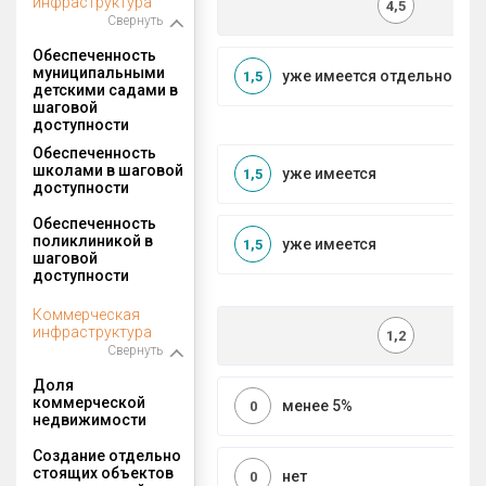
инфраструктура
4,5
Свернуть
Обеспеченность
муниципальными
уже имеется отдельносто
1,5
детскими садами в
шаговой
доступности
Обеспеченность
школами в шаговой
уже имеется
1,5
доступности
Обеспеченность
поликлиникой в
уже имеется
1,5
шаговой
доступности
Коммерческая
инфраструктура
1,2
Свернуть
Доля
коммерческой
менее 5%
0
недвижимости
Создание отдельно
стоящих объектов
нет
0