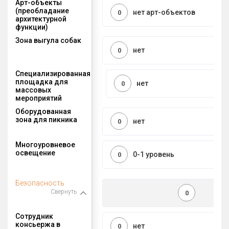
Арт-объекты
(преобладание
нет арт-объектов
0
архитектурной
функции)
Зона выгула собак
нет
0
Специализированная
площадка для
нет
0
массовых
мероприятий
Оборудованная
зона для пикника
нет
0
Многоуровневое
освещение
0-1 уровень
0
Безопасность
Свернуть
0
Сотрудник
консьержа в
нет
0