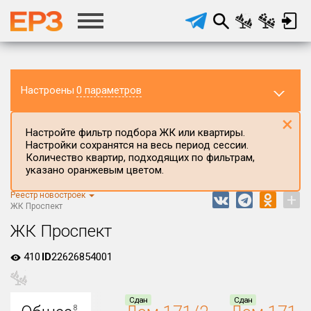
Настроены
0 параметров
×
Настройте фильтр подбора ЖК или квартиры.
Настройки сохранятся на весь период сессии.
Количество квартир, подходящих по фильтрам,
указано оранжевым цветом.
Регион ЖК
Республика Мордовия
Реестр новостроек
+
ЖК Проспект
Район в регионе
ЖК Проспект
Все
410
Населённый пункт
ID
22626854001
Округ
Сдан
Сдан
8