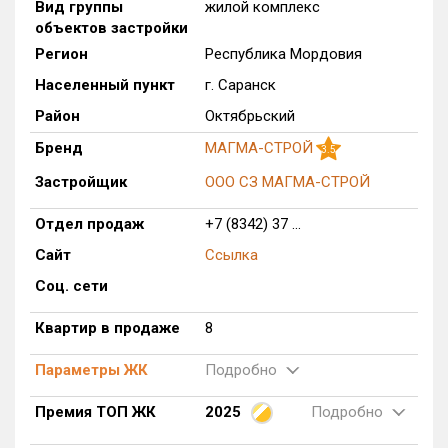
Вид группы
жилой комплекс
объектов застройки
Оценка ЕРЗ ЖК
от
до
Регион
Республика Мордовия
Населенный пункт
г. Саранск
с продажами
Район
Октябрьский
Бренд
МАГМА-СТРОЙ
3.5
Рейтинг ЕРЗ
Застройщик
ООО СЗ МАГМА-СТРОЙ
Найдено:
Отдел продаж
+7 (8342) 37 ...
Сайт
Ссылка
Жилых комплексов
1 из 110
Соц. сети
Многоквартирных домов
3 из 268
Квартир, апартаментов,
Квартир в продаже
8
блоков в БД
8 из 1 558
Параметры ЖК
Подробно
Премия ТОП ЖК
2025
Подробно