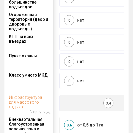
большинстве
подъездов
Огороженная
территория (двор и
нет
0
дворовые
подъезды)
КПП на всех
въездах
нет
0
Пункт охраны
нет
0
Класс умного МКД
нет
0
Инфраструктура
для массового
3,4
отдыха
Свернуть
Внеквартальная
благоустроенная
от 0,5 до 1 га
0,6
зеленая зона в