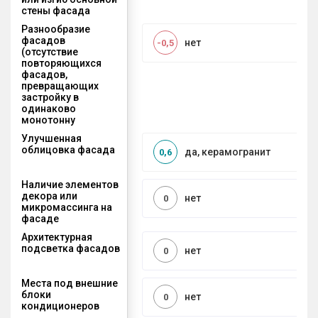
стены фасада
Разнообразие
фасадов
нет
-0,5
(отсутствие
повторяющихся
фасадов,
превращающих
застройку в
одинаково
монотонну
Улучшенная
облицовка фасада
да, керамогранит
0,6
Наличие элементов
декора или
нет
0
микромассинга на
фасаде
Архитектурная
подсветка фасадов
нет
0
Места под внешние
блоки
нет
0
кондиционеров