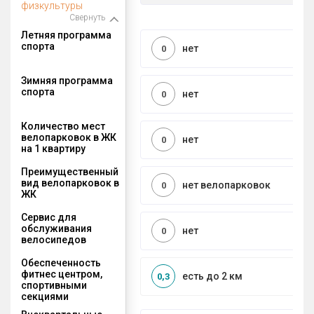
физкультуры
Свернуть
Летняя программа
спорта
нет
0
Зимняя программа
спорта
нет
0
Количество мест
велопарковок в ЖК
нет
0
на 1 квартиру
Преимущественный
вид велопарковок в
нет велопарковок
0
ЖК
Сервис для
обслуживания
нет
0
велосипедов
Обеспеченность
фитнес центром,
есть до 2 км
0,3
спортивными
секциями