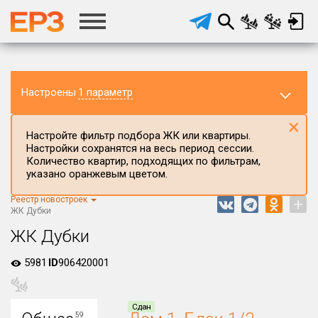
Настроены
1 параметр
×
Настройте фильтр подбора ЖК или квартиры.
Настройки сохранятся на весь период сессии.
Количество квартир, подходящих по фильтрам,
указано оранжевым цветом.
Регион ЖК
Оренбургская область
Реестр новостроек
+
ЖК Дубки
Район в регионе
ЖК Дубки
Все
5981
Населённый пункт
ID
906420001
Округ
Сдан
59