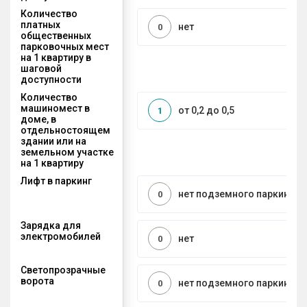
Количество
платных
нет
0
общественных
парковочных мест
на 1 квартиру в
шаговой
доступности
Количество
машиномест в
от 0,2 до 0,5
1
доме, в
отдельностоящем
здании или на
земельном участке
на 1 квартиру
Лифт в паркинг
нет подземного паркинга
0
Зарядка для
электромобилей
нет
0
Светопрозрачные
ворота
нет подземного паркинга
0