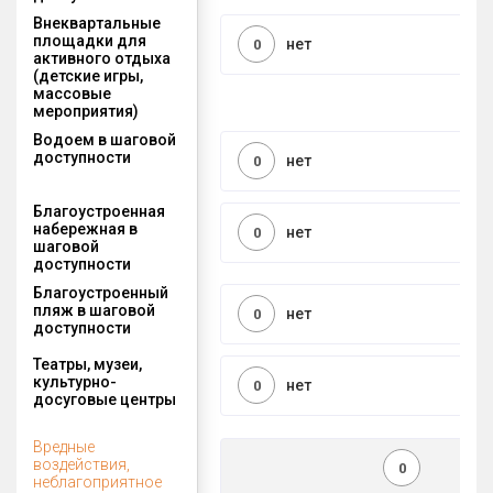
Внеквартальные
площадки для
нет
0
активного отдыха
(детские игры,
массовые
мероприятия)
Водоем в шаговой
доступности
нет
0
Благоустроенная
набережная в
нет
0
шаговой
доступности
Благоустроенный
пляж в шаговой
нет
0
доступности
Театры, музеи,
культурно-
нет
0
досуговые центры
Вредные
воздействия,
0
неблагоприятное