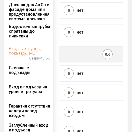
Дренаж для AirCo в
фасаде дома или
нет
0
предустановленная
система дренажа
Водосточные трубы
спрятаны до
нет
0
ливневки
Входные группы,
подъезды, МОП
0,6
Свернуть
Сквозные
подъезды
нет
0
Вход в подъезд на
уровне тротуара
нет
0
Гарантия отсутствия
наледи перед
нет
0
входом
Заглубленный вход
в подъезд
нет
0