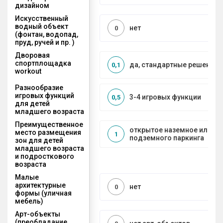
дизайном
Искусственный
водный объект
нет
0
(фонтан, водопад,
пруд, ручей и пр. )
Дворовая
спортплощадка
да, стандартные решения
0,1
workout
Разнообразие
игровых функций
3-4 игровых функции
0,5
для детей
младшего возраста
Преимущественное
открытое наземное или на
место размещения
1
подземного паркинга
зон для детей
младшего возраста
и подросткового
возраста
Малые
архитектурные
нет
0
формы (уличная
мебель)
Арт-объекты
(преобладание