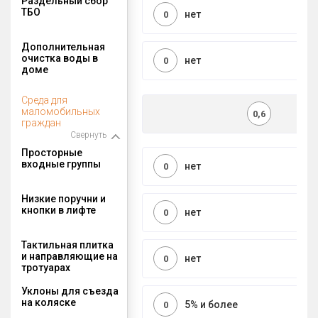
Раздельный сбор
ТБО
нет
0
Дополнительная
очистка воды в
нет
0
доме
Среда для
маломобильных
0,6
граждан
Свернуть
Просторные
входные группы
нет
0
Низкие поручни и
кнопки в лифте
нет
0
Тактильная плитка
и направляющие на
нет
0
тротуарах
Уклоны для съезда
на коляске
5% и более
0