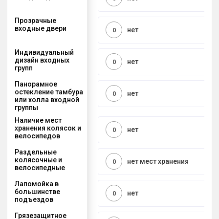
Прозрачные
входные двери
нет
0
Индивидуальный
дизайн входных
нет
0
групп
Панорамное
остекление тамбура
нет
0
или холла входной
группы
Наличие мест
хранения колясок и
нет
0
велосипедов
Раздельные
колясочные и
нет мест хранения
0
велосипедные
Лапомойка в
большинстве
нет
0
подъездов
Грязезащитное