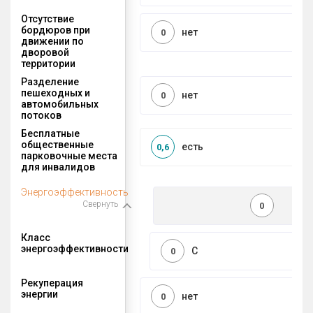
Отсутствие
бордюров при
нет
0
движении по
дворовой
территории
Разделение
пешеходных и
нет
0
автомобильных
потоков
Бесплатные
общественные
есть
0,6
парковочные места
для инвалидов
Энергоэффективность
Свернуть
0
Класс
энергоэффективности
C
0
Рекуперация
энергии
нет
0