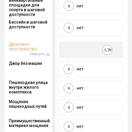
Внеквартальные
площадки для
нет
0
спорта в шаговой
доступности
Бассейн в шаговой
доступности
нет
0
Дворовое
пространство
1,75
Свернуть
Двор без машин
нет
0
Пешеходная улица
внутри жилого
нет
0
комплекса
Мощение
пешеходных путей
нет
0
Преимущественный
материал мощения
нет
0