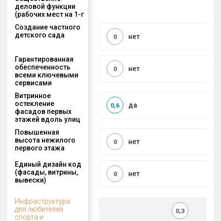
деловой функции
(рабочих мест на 1-г
Создание частного
детского сада
нет
0
Гарантированная
обеспеченность
нет
0
всеми ключевыми
сервисами
Витринное
остекление
да
0,6
фасадов первых
этажей вдоль улиц
Повышенная
высота нежилого
нет
0
первого этажа
Единый дизайн код
(фасады, витрины,
нет
0
вывески)
Инфраструктура
для любителей
0,3
спорта и