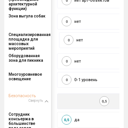
нет арт-объектов
0
архитектурной
функции)
Зона выгула собак
нет
0
Специализированная
площадка для
нет
0
массовых
мероприятий
Оборудованная
зона для пикника
нет
0
Многоуровневое
освещение
0-1 уровень
0
Безопасность
Свернуть
0,5
Сотрудник
консьержа в
да
0,5
большинстве
подъездов