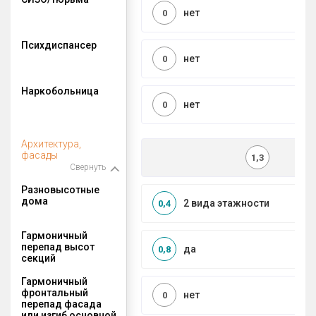
нет
0
Психдиспансер
нет
0
Наркобольница
нет
0
Архитектура,
фасады
1,3
Свернуть
Разновысотные
дома
2 вида этажности
0,4
Гармоничный
перепад высот
да
0,8
секций
Гармоничный
фронтальный
нет
0
перепад фасада
или изгиб основной