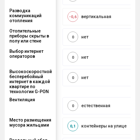
Разводка
коммуникаций
вертикальная
-0,6
отопления
Отопительные
приборы скрыты в
нет
0
полу или стене
Выбор интернет
операторов
нет
0
Высокоскоростной
бесперебойный
нет
0
интернет в каждой
квартире по
технологии G-PON
Вентиляция
естественная
0
Место размещения
мусора жильцами
контейнеры на улице
0,1