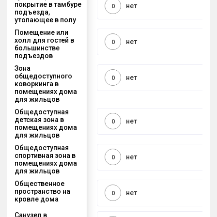
покрытие в тамбуре
нет
0
подъезда,
утопающее в полу
Помещение или
холл для гостей в
нет
0
большинстве
подъездов
Зона
общедоступного
нет
0
коворкинга в
помещениях дома
для жильцов
Общедоступная
детская зона в
нет
0
помещениях дома
для жильцов
Общедоступная
спортивная зона в
нет
0
помещениях дома
для жильцов
Общественное
пространство на
нет
0
кровле дома
Санузел в