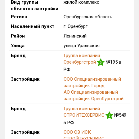
Вид группы
жилой комплекс
объектов застройки
Оценка ЕРЗ ЖК
от
до
Регион
Оренбургская область
Населенный пункт
г. Оренбург
с продажами
Район
Ленинский
Улица
улица Уральская
Рейтинг ЕРЗ
Бренд
Группа компаний
Оренбургстрой
№195 в
5
Найдено:
РФ
Застройщик
ООО Специализированный
Жилых комплексов
1 из 159
застройщик Город
Многоквартирных домов
1 из 669
АО Специализированный
Блокированных домов
0 из 48
застройщик Оренбургстрой
Поселков таунхаусов
0 из 5
Бренд
Группа компаний
Многоквартирных домов
0 из 1
СТРОЙТЕХСЕРВИС
№549
5
в РФ
Блокированных домов
0 из 110
Застройщик
ООО СЗ ИСК
Квартир, апартаментов,
СТРОЙТЕХСЕРВИС
блоков в БД
59 из 2 308