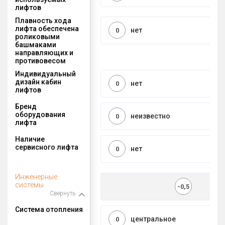
лифтов
Плавность хода
лифта обеспечена
нет
0
роликовыми
башмаками
направляющих и
противовесом
Индивидуальный
дизайн кабин
нет
0
лифтов
Бренд
оборудования
неизвестно
0
лифта
Наличие
сервисного лифта
нет
0
Инженерные
системы
-0,5
Свернуть
Система отопления
центральное
0