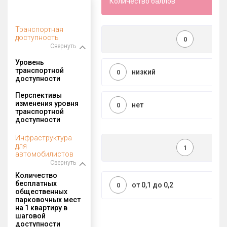
Количество баллов
Транспортная
доступность
0
Свернуть
Уровень
транспортной
низкий
0
доступности
Перспективы
изменения уровня
нет
0
транспортной
доступности
Инфраструктура
для
1
автомобилистов
Свернуть
Количество
бесплатных
от 0,1 до 0,2
0
общественных
парковочных мест
на 1 квартиру в
шаговой
доступности