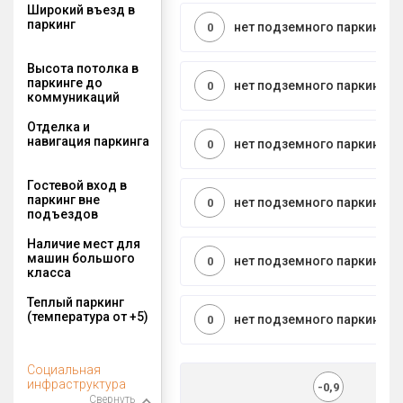
Широкий въезд в
паркинг
нет подземного паркинга
0
Высота потолка в
паркинге до
нет подземного паркинга
0
коммуникаций
Отделка и
навигация паркинга
нет подземного паркинга
0
Гостевой вход в
паркинг вне
нет подземного паркинга
0
подъездов
Наличие мест для
машин большого
нет подземного паркинга
0
класса
Теплый паркинг
(температура от +5)
нет подземного паркинга
0
Социальная
инфраструктура
-0,9
Свернуть