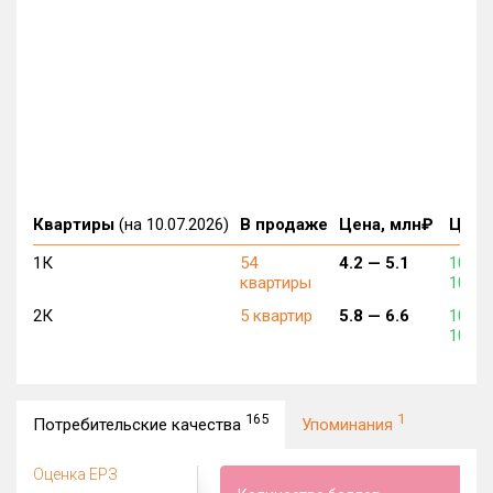
Квартиры
(на 10.07.2026)
В продаже
Цена, млн₽
Цена,
1К
54
4.2 —
5.1
100 6
квартиры
109 5
2К
5 квартир
5.8 —
6.6
100 2
100 3
165
1
Потребительские качества
Упоминания
Оценка ЕРЗ