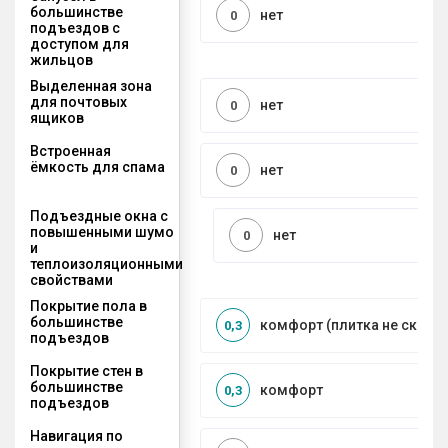
большинстве
нет
0
подъездов с
доступом для
жильцов
Выделенная зона
для почтовых
нет
0
ящиков
Встроенная
ёмкость для спама
нет
0
Подъездные окна с
повышенными шумо
нет
0
и
теплоизоляционными
свойствами
Покрытие пола в
большинстве
комфорт (плитка не сколь
0,3
подъездов
Покрытие стен в
большинстве
комфорт
0,3
подъездов
Навигация по