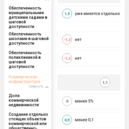
Обеспеченность
муниципальными
уже имеется отдельносто
1,5
детскими садами в
шаговой
доступности
Обеспеченность
школами в шаговой
нет
-1,2
доступности
Обеспеченность
поликлиникой в
нет
-1,2
шаговой
доступности
Коммерческая
инфраструктура
1,1
Свернуть
Доля
коммерческой
менее 5%
0
недвижимости
Создание отдельно
стоящих объектов
менее 0,1
0,5
коммерческой или
общественно-