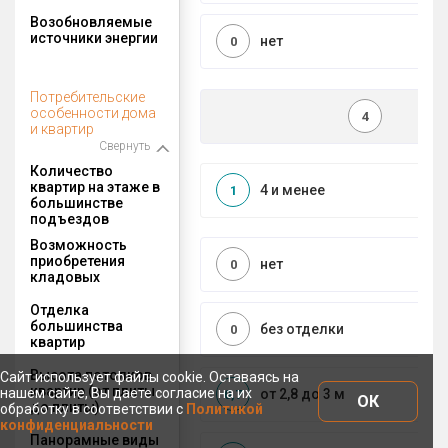
Возобновляемые
источники энергии
нет
0
Потребительские
особенности дома
4
и квартир
Свернуть
Количество
квартир на этаже в
4 и менее
1
большинстве
подъездов
Возможность
приобретения
нет
0
кладовых
Отделка
большинства
без отделки
0
квартир
Высота потолков
Сайт использует файлы cookie. Оставаясь на
квартир (от плиты
нашем сайте, Вы даете согласие на их
от 2,8 до 3 м
0,7
ОК
до плиты)
обработку в соответствии с
Политикой
конфиденциальности
Панорамные виды