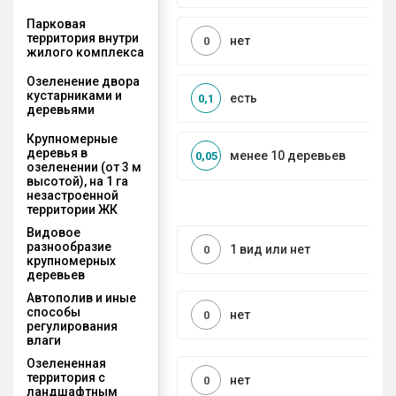
Парковая
территория внутри
нет
0
жилого комплекса
Озеленение двора
кустарниками и
есть
0,1
деревьями
Крупномерные
деревья в
менее 10 деревьев
0,05
озеленении (от 3 м
высотой), на 1 га
незастроенной
территории ЖК
Видовое
разнообразие
1 вид или нет
0
крупномерных
деревьев
Автополив и иные
способы
нет
0
регулирования
влаги
Озелененная
территория с
нет
0
ландшафтным