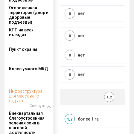
Огороженная
территория (двор и
нет
0
дворовые
подъезды)
КПП на всех
въездах
нет
0
Пункт охраны
нет
0
Класс умного МКД
нет
0
Инфраструктура
для массового
1,2
отдыха
Свернуть
Внеквартальная
благоустроенная
более 1 га
1,2
зеленая зона в
шаговой
доступности