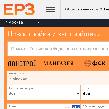
ТОП застройщиков
ТОП н
г.Москва
Новостройки и застройщики
Регион ЖК
г.Москва
Населённый пункт
Округ
Все
Цена
Общая площадь, м
₽/м²
млн ₽