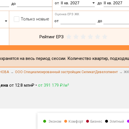
II кв. 2027
II кв. 2027
от
до
до
Оценка ЕРЗ ЖК
Только новые
от
до
Рейтинг ЕРЗ
хранятся на весь период сессии. Количество квартир, подходя
СНОВА
ООО Специализированный застройщик СиликатДевелопмент
ЖК
ена
от 12.8 млн₽ •
от 391 179 ₽/м²
Эконом
Комфорт
Бизнес
Элитный