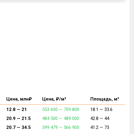
Цена, млн₽
Цена, ₽/м²
Площадь, м²
12.8 —
21
553 600 —
709 800
18.1 —
33.6
20.9 —
21.5
484 500 —
489 000
42.8 —
44
20.7 —
34.5
399 479 —
566 900
41.2 —
73