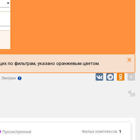
×
щих по фильтрам, указано оранжевым цветом.
+
 Эмоушн
Жилых комплексов:
1
Просмотренный