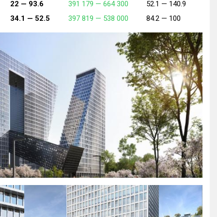
22 —
93.6
391 179 —
664 300
52.1 —
140.9
34.1 —
52.5
397 819 —
538 000
84.2 —
100