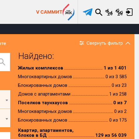
V САММИТ
Свернуть фильтр
рте
Найдено:
Жилых комплексов
1 из 1 401
Многоквартирных домов
0 из 3 585
Блокированных домов
0 из 23
Домов с апартаментами
1 из 258
Поселков таунхаусов
0 из 7
Многоквартирных домов
0 из 2
Блокированных домов
0 из 175
Квартир, апартаментов,
блоков в БД
129 из 56 039