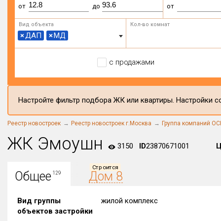
от
до
от
Вид объекта
Кол-во комнат
×
ДАП
×
МД
с продажами
Настройте фильтр подбора ЖК или квартиры. Настройки со
Реестр новостроек
Реестр новостроек г.Москва
Группа компаний О
ЖК Эмоушн
3150
ID
23870671001
Ц
Строится
Общее
Дом 8
129
Вид группы
жилой комплекс
объектов застройки