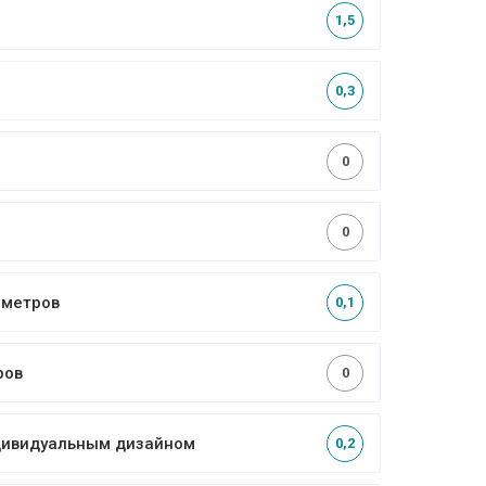
1,5
0,3
0
0
4 метров
0,1
ров
0
ндивидуальным дизайном
0,2