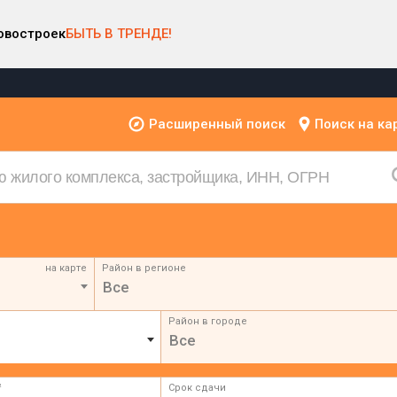
овостроек
БЫТЬ В ТРЕНДЕ!
Расширенный поиск
Поиск на ка
на карте
Район в регионе
Все
Район в городе
Все
²
Срок сдачи