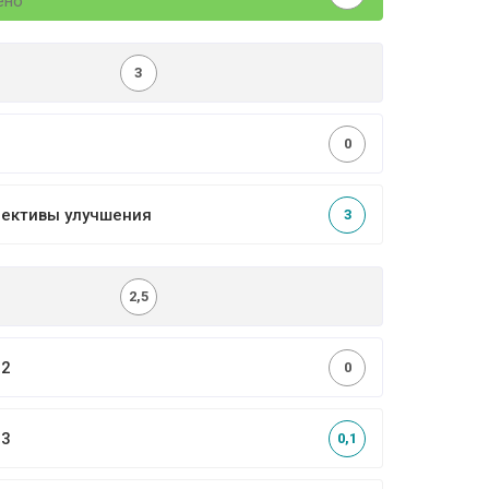
ено
3
0
пективы улучшения
3
2,5
,2
0
,3
0,1