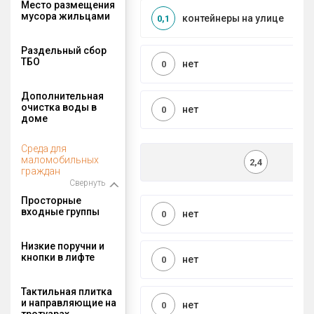
Место размещения
мусора жильцами
контейнеры на улице
0,1
Раздельный сбор
ТБО
нет
0
Дополнительная
очистка воды в
нет
0
доме
Среда для
маломобильных
2,4
граждан
Свернуть
Просторные
входные группы
нет
0
Низкие поручни и
кнопки в лифте
нет
0
Тактильная плитка
и направляющие на
нет
0
тротуарах