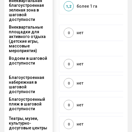
Внеквартальная
благоустроенная
более 1 га
1,2
зеленая зона в
шаговой
доступности
Внеквартальные
площадки для
нет
0
активного отдыха
(детские игры,
массовые
мероприятия)
Водоем в шаговой
доступности
нет
0
Благоустроенная
набережная в
нет
0
шаговой
доступности
Благоустроенный
пляж в шаговой
нет
0
доступности
Театры, музеи,
культурно-
нет
0
досуговые центры