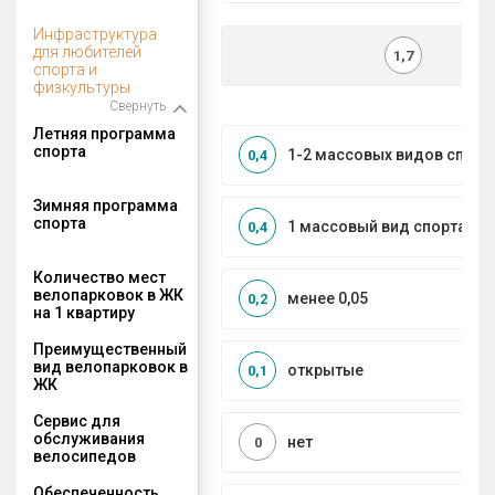
Инфраструктура
для любителей
1,7
спорта и
физкультуры
Свернуть
Летняя программа
спорта
1-2 массовых видов спорт
0,4
Зимняя программа
спорта
1 массовый вид спорта
0,4
Количество мест
велопарковок в ЖК
менее 0,05
0,2
на 1 квартиру
Преимущественный
вид велопарковок в
открытые
0,1
ЖК
Сервис для
обслуживания
нет
0
велосипедов
Обеспеченность