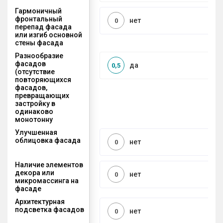
Гармоничный
фронтальный
нет
0
перепад фасада
или изгиб основной
стены фасада
Разнообразие
фасадов
да
0,5
(отсутствие
повторяющихся
фасадов,
превращающих
застройку в
одинаково
монотонну
Улучшенная
облицовка фасада
нет
0
Наличие элементов
декора или
нет
0
микромассинга на
фасаде
Архитектурная
подсветка фасадов
нет
0