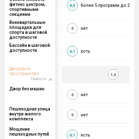
фитнес центром,
более 5 программ до 2 км
0,5
спортивными
секциями
Внеквартальные
площадки для
нет
0
спорта в шаговой
доступности
Бассейн в шаговой
доступности
есть
0,1
Дворовое
пространство
1,6
Свернуть
Двор без машин
нет
0
Пешеходная улица
внутри жилого
нет
0
комплекса
Мощение
пешеходных путей
есть
0,1