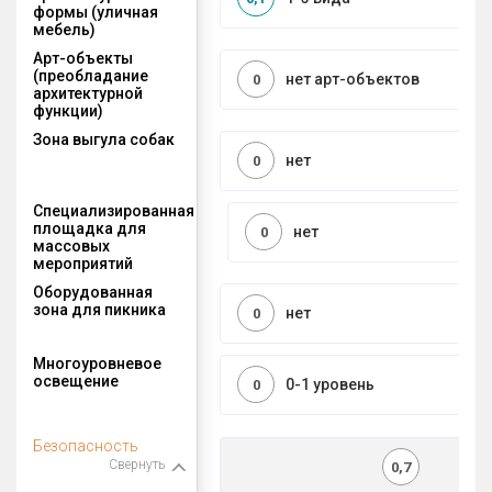
формы (уличная
мебель)
Арт-объекты
(преобладание
нет арт-объектов
0
архитектурной
функции)
Зона выгула собак
нет
0
Специализированная
площадка для
нет
0
массовых
мероприятий
Оборудованная
зона для пикника
нет
0
Многоуровневое
освещение
0-1 уровень
0
Безопасность
Свернуть
0,7