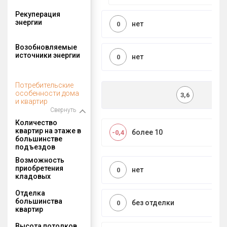
Рекуперация
энергии
нет
0
Возобновляемые
источники энергии
нет
0
Потребительские
особенности дома
3,6
и квартир
Свернуть
Количество
квартир на этаже в
более 10
-0,4
большинстве
подъездов
Возможность
приобретения
нет
0
кладовых
Отделка
большинства
без отделки
0
квартир
Высота потолков