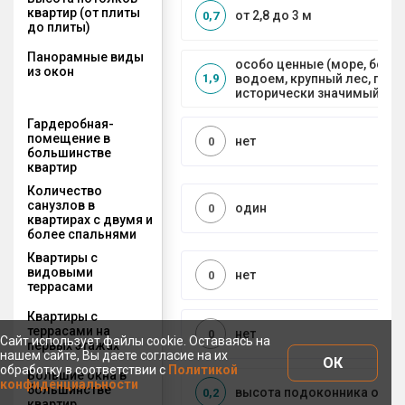
квартир (от плиты
от 2,8 до 3 м
0,7
до плиты)
Панорамные виды
особо ценные (море, боль
из окон
водоем, крупный лес, горы
1,9
исторически значимый объ
Гардеробная-
помещение в
нет
0
большинстве
квартир
Количество
санузлов в
один
0
квартирах с двумя и
более спальнями
Квартиры с
видовыми
нет
0
террасами
Квартиры с
террасами на
нет
0
Сайт использует файлы cookie. Оставаясь на
первых этажах
нашем сайте, Вы даете согласие на их
ОК
обработку в соответствии с
Политикой
Большие окна в
конфиденциальности
большинстве
высота подоконника от 50 
0,2
квартир