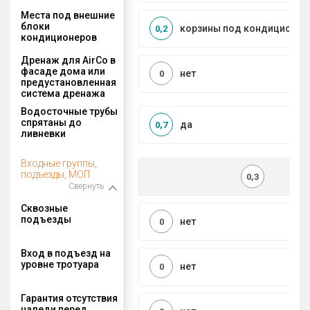
Места под внешние
блоки
корзины под кондиционер
0,2
кондиционеров
Дренаж для AirCo в
фасаде дома или
нет
0
предустановленная
система дренажа
Водосточные трубы
спрятаны до
да
0,7
ливневки
Входные группы,
подъезды, МОП
0,3
Свернуть
Сквозные
подъезды
нет
0
Вход в подъезд на
уровне тротуара
нет
0
Гарантия отсутствия
наледи перед