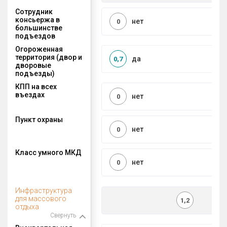
Сотрудник
консьержа в
нет
0
большинстве
подъездов
Огороженная
территория (двор и
да
0,7
дворовые
подъезды)
КПП на всех
въездах
нет
0
Пункт охраны
нет
0
Класс умного МКД
нет
0
Инфраструктура
для массового
1,2
отдыха
Свернуть