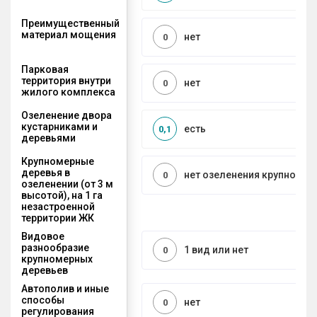
Преимущественный
материал мощения
нет
0
Парковая
территория внутри
нет
0
жилого комплекса
Озеленение двора
кустарниками и
есть
0,1
деревьями
Крупномерные
деревья в
нет озеленения крупноме
0
озеленении (от 3 м
высотой), на 1 га
незастроенной
территории ЖК
Видовое
разнообразие
1 вид или нет
0
крупномерных
деревьев
Автополив и иные
способы
нет
0
регулирования