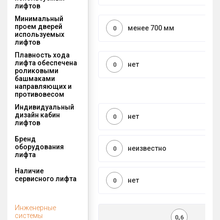
лифтов
Минимальный
проем дверей
менее 700 мм
0
используемых
лифтов
Плавность хода
лифта обеспечена
нет
0
роликовыми
башмаками
направляющих и
противовесом
Индивидуальный
дизайн кабин
нет
0
лифтов
Бренд
оборудования
неизвестно
0
лифта
Наличие
сервисного лифта
нет
0
Инженерные
системы
0,6