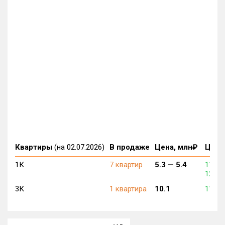
Квартиры
(на 02.07.2026)
В продаже
Цена, млн₽
Цена,
1К
7 квартир
5.3 —
5.4
117 5
128 5
3К
1 квартира
10.1
117 5