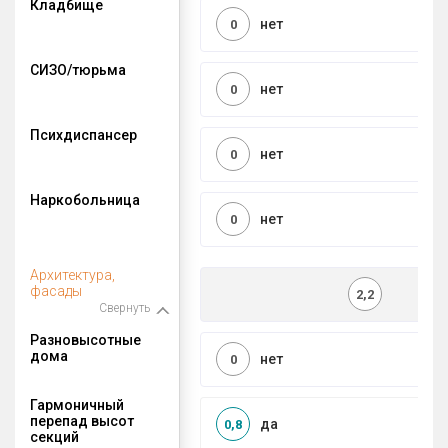
Кладбище
нет
0
СИЗО/тюрьма
нет
0
Психдиспансер
нет
0
Наркобольница
нет
0
Архитектура,
фасады
2,2
Свернуть
Разновысотные
дома
нет
0
Гармоничный
перепад высот
да
0,8
секций