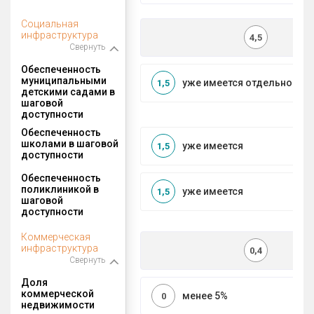
Социальная
инфраструктура
4,5
Свернуть
Обеспеченность
муниципальными
уже имеется отдельносто
1,5
детскими садами в
шаговой
доступности
Обеспеченность
школами в шаговой
уже имеется
1,5
доступности
Обеспеченность
поликлиникой в
уже имеется
1,5
шаговой
доступности
Коммерческая
инфраструктура
0,4
Свернуть
Доля
коммерческой
менее 5%
0
недвижимости