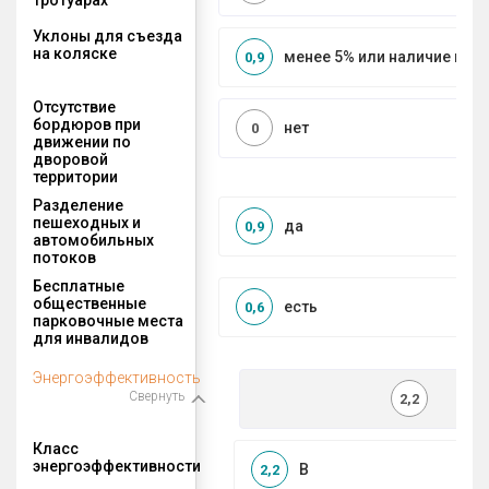
Уклоны для съезда
на коляске
менее 5% или наличие по
0,9
Отсутствие
бордюров при
нет
0
движении по
дворовой
территории
Разделение
пешеходных и
да
0,9
автомобильных
потоков
Бесплатные
общественные
есть
0,6
парковочные места
для инвалидов
Энергоэффективность
Свернуть
2,2
Класс
энергоэффективности
B
2,2