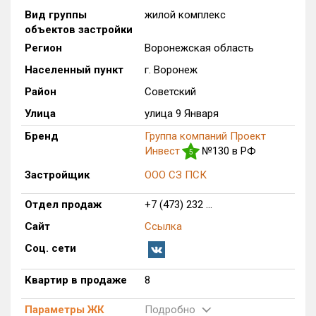
Вид группы
жилой комплекс
Только новые
объектов застройки
Регион
Воронежская область
Оценка ЕРЗ ЖК
от
до
Населенный пункт
г. Воронеж
Район
Советский
с продажами
Улица
улица 9 Января
Бренд
Группа компаний Проект
Рейтинг ЕРЗ
Инвест
№130 в РФ
5
Застройщик
ООО СЗ ПСК
Найдено:
Отдел продаж
+7 (473) 232 ...
Жилых комплексов
1 из 358
Сайт
Ссылка
Многоквартирных домов
1 из 1 076
Соц. сети
Поселков таунхаусов
0 из 4
Блокированных домов
0 из 53
Квартир в продаже
8
Квартир, апартаментов,
блоков в БД
8 из 14 140
Параметры ЖК
Подробно