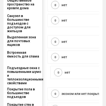
Общественное
пространство на
нет
0
кровле дома
Санузел в
большинстве
нет
0
подъездов с
доступом для
жильцов
Выделенная зона
для почтовых
нет
0
ящиков
Встроенная
ёмкость для спама
нет
0
Подъездные окна с
повышенными шумо
нет
0
и
теплоизоляционными
свойствами
Покрытие пола в
большинстве
эконом или нет покрытия
0
подъездов
Покрытие стен в