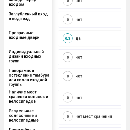
нет
0
входом
Заглубленный вход
в подъезд
нет
0
Прозрачные
входные двери
да
0,3
Индивидуальный
дизайн входных
нет
0
групп
Панорамное
остекление тамбура
нет
0
или холла входной
группы
Наличие мест
хранения колясок и
нет
0
велосипедов
Раздельные
колясочные и
нет мест хранения
0
велосипедные
Лапомойка в