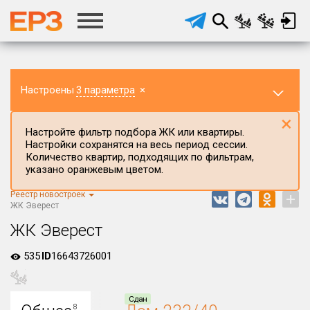
Настроены
3 параметра
×
×
Настройте фильтр подбора ЖК или квартиры.
Настройки сохранятся на весь период сессии.
Количество квартир, подходящих по фильтрам,
указано оранжевым цветом.
Реестр новостроек
+
Регион ЖК
ЖК Эверест
Воронежская область
ЖК Эверест
Район в регионе
535
ID
16643726001
Все
Населённый пункт
Сдан
8