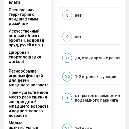
влаги
Озелененная
территория с
нет
0
ландшафтным
дизайном
Искусственный
водный объект
нет
0
(фонтан, водопад,
пруд, ручей и пр. )
Дворовая
спортплощадка
да, стандартные решения
0,1
workout
Разнообразие
игровых функций
1-2 игровых функции
0,2
для детей
младшего возраста
Преимущественное
открытое наземное или на
место размещения
1
подземного паркинга
зон для детей
младшего возраста
и подросткового
возраста
Малые
архитектурные
1-3 вида
0,1