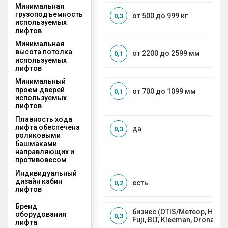
Минимальная
грузоподъемность
от 500 до 999 кг
0,3
используемых
лифтов
Минимальная
высота потолка
от 2200 до 2599 мм
0,1
используемых
лифтов
Минимальный
проем дверей
от 700 до 1099 мм
0,1
используемых
лифтов
Плавность хода
лифта обеспечена
да
0,3
роликовыми
башмаками
направляющих и
противовесом
Индивидуальный
дизайн кабин
есть
0,2
лифтов
Бренд
бизнес (OTIS/Метеор, HYUND
оборудования
0,3
Fuji, BLT, Kleeman, Orona)
лифта