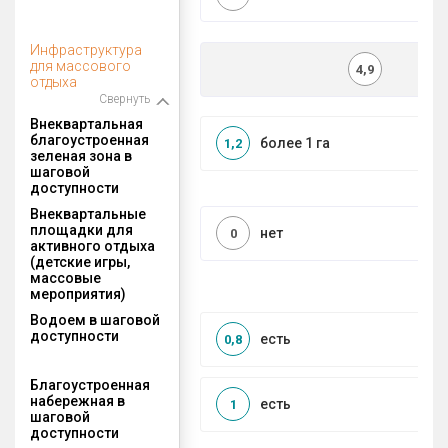
Инфраструктура
для массового
4,9
отдыха
Свернуть
Внеквартальная
благоустроенная
более 1 га
1,2
зеленая зона в
шаговой
доступности
Внеквартальные
площадки для
нет
0
активного отдыха
(детские игры,
массовые
мероприятия)
Водоем в шаговой
доступности
есть
0,8
Благоустроенная
набережная в
есть
1
шаговой
доступности