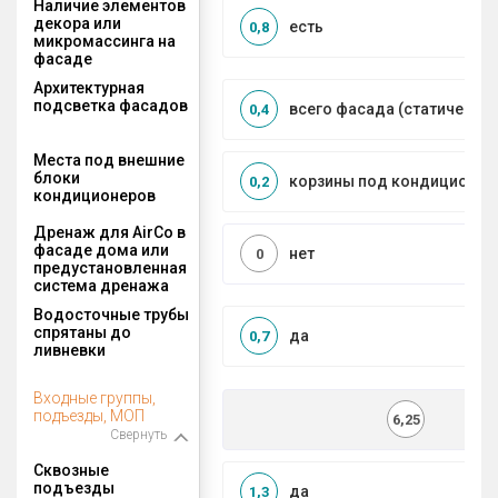
Наличие элементов
декора или
есть
0,8
микромассинга на
фасаде
Архитектурная
подсветка фасадов
всего фасада (статическая
0,4
Места под внешние
блоки
корзины под кондиционер
0,2
кондиционеров
Дренаж для AirCo в
фасаде дома или
нет
0
предустановленная
система дренажа
Водосточные трубы
спрятаны до
да
0,7
ливневки
Входные группы,
подъезды, МОП
6,25
Свернуть
Сквозные
подъезды
да
1,3