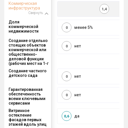
Коммерческая
инфраструктура
1,4
Свернуть
Доля
коммерческой
менее 5%
0
недвижимости
Создание отдельно
стоящих объектов
нет
0
коммерческой или
общественно-
деловой функции
(рабочих мест на 1-г
Создание частного
детского сада
нет
0
Гарантированная
обеспеченность
нет
0
всеми ключевыми
сервисами
Витринное
остекление
да
0,6
фасадов первых
этажей вдоль улиц