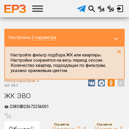
Настроены
2 параметра
×
Настройте фильтр подбора ЖК или квартиры.
Настройки сохранятся на весь период сессии.
Количество квартир, подходящих по фильтрам,
указано оранжевым цветом.
Реестр новостроек
+
Регион ЖК
ЖК ЭВО
Московская область
ЖК ЭВО
Район в регионе
2385
ID
23672256001
Все
Населённый пункт
Строится
Строится
31