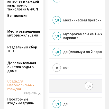
интернет в каждой
квартире по
технологии G-PON
Вентиляция
механическая приточно-в
0,8
Место размещения
мусорокамеры на 1-ых эта
мусора жильцами
0,3
паркинге
Раздельный сбор
ТБО
да (минимум по 2 парамет
0,8
Дополнительная
очистка воды в
нет
0
доме
Среда для
маломобильных
5,6
граждан
Свернуть
Просторные
входные группы
да
0,9