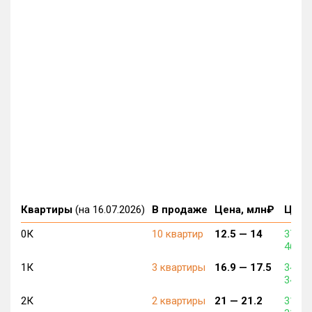
Квартиры
(на 16.07.2026)
В продаже
Цена, млн₽
Цена,
0К
10 квартир
12.5 —
14
378 0
461 3
1К
3 квартиры
16.9 —
17.5
345 6
348 1
2К
2 квартиры
21 —
21.2
315 1