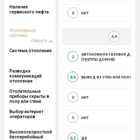
Наличие
сервисного лифта
нет
0
Инженерные
системы
4,8
Свернуть
Система отопления
автономное газовое для 
2
(группы домов)
Разводка
коммуникаций
вывод из стен или пола
0,6
отопления
Отопительные
приборы скрыты в
нет
0
полу или стене
Выбор интернет
операторов
нет
0
Высокоскоростной
бесперебойный
да
0,3