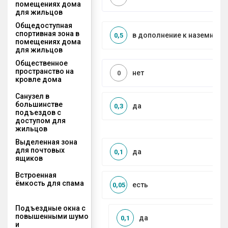
помещениях дома
для жильцов
Общедоступная
спортивная зона в
в дополнение к наземной
0,5
помещениях дома
для жильцов
Общественное
пространство на
нет
0
кровле дома
Санузел в
большинстве
да
0,3
подъездов с
доступом для
жильцов
Выделенная зона
для почтовых
да
0,1
ящиков
Встроенная
ёмкость для спама
есть
0,05
Подъездные окна с
повышенными шумо
да
0,1
и