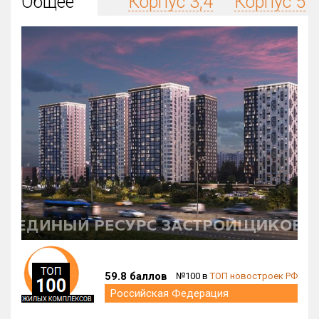
Общее
Корпус 3,4
Корпус 5
Округ
Все
Район в городе
Все
Цена
₽/м²
млн ₽
от
до
Общая площадь, м²
от
до
Срок сдачи
от
до
Вид объекта
59.8 баллов
№100 в
ТОП новостроек РФ
Кол-во комнат
Российская Федерация