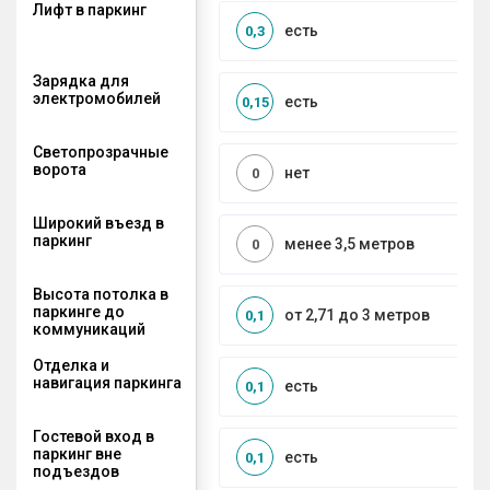
Лифт в паркинг
есть
0,3
Зарядка для
электромобилей
есть
0,15
Светопрозрачные
ворота
нет
0
Широкий въезд в
паркинг
менее 3,5 метров
0
Высота потолка в
паркинге до
от 2,71 до 3 метров
0,1
коммуникаций
Отделка и
навигация паркинга
есть
0,1
Гостевой вход в
паркинг вне
есть
0,1
подъездов