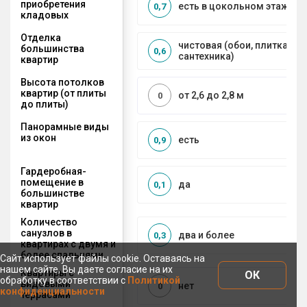
приобретения
есть в цокольном этаже
0,7
кладовых
Отделка
чистовая (обои, плитка, по
большинства
0,6
сантехника)
квартир
Высота потолков
квартир (от плиты
от 2,6 до 2,8 м
0
до плиты)
Панорамные виды
из окон
есть
0,9
Гардеробная-
помещение в
да
0,1
большинстве
квартир
Количество
санузлов в
два и более
0,3
квартирах с двумя и
более спальнями
Сайт использует файлы cookie. Оставаясь на
нашем сайте, Вы даете согласие на их
Квартиры с
ОК
обработку в соответствии с
Политикой
видовыми
нет
0
конфиденциальности
террасами