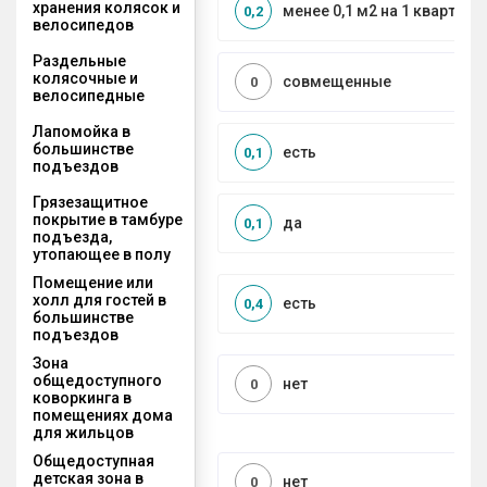
хранения колясок и
менее 0,1 м2 на 1 квартиру
0,2
велосипедов
Раздельные
колясочные и
совмещенные
0
велосипедные
Лапомойка в
большинстве
есть
0,1
подъездов
Грязезащитное
покрытие в тамбуре
да
0,1
подъезда,
утопающее в полу
Помещение или
холл для гостей в
есть
0,4
большинстве
подъездов
Зона
общедоступного
нет
0
коворкинга в
помещениях дома
для жильцов
Общедоступная
детская зона в
нет
0