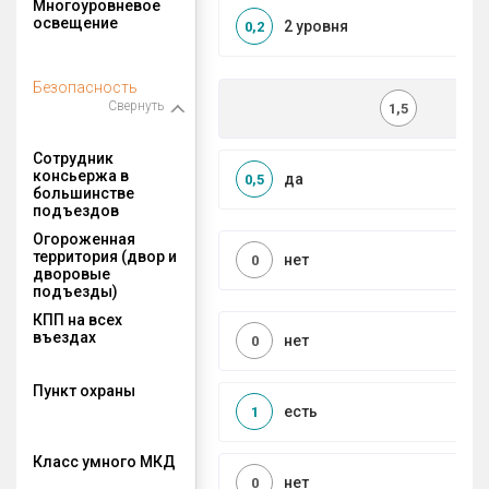
Многоуровневое
освещение
2 уровня
0,2
Безопасность
Свернуть
1,5
Сотрудник
консьержа в
да
0,5
большинстве
подъездов
Огороженная
территория (двор и
нет
0
дворовые
подъезды)
КПП на всех
въездах
нет
0
Пункт охраны
есть
1
Класс умного МКД
нет
0