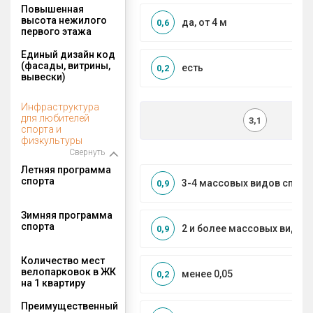
Повышенная
высота нежилого
да, от 4 м
0,6
первого этажа
Единый дизайн код
(фасады, витрины,
есть
0,2
вывески)
Инфраструктура
для любителей
3,1
спорта и
физкультуры
Свернуть
Летняя программа
спорта
3-4 массовых видов спорт
0,9
Зимняя программа
спорта
2 и более массовых видов
0,9
Количество мест
велопарковок в ЖК
менее 0,05
0,2
на 1 квартиру
Преимущественный