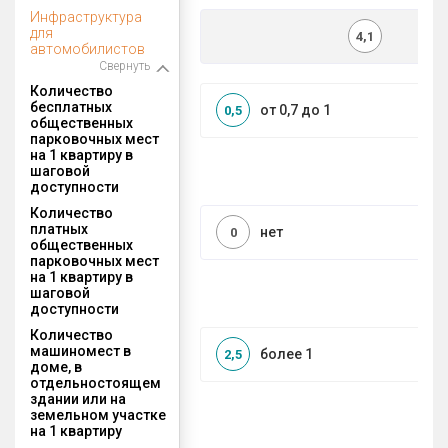
Инфраструктура
для
4,1
автомобилистов
Свернуть
Количество
бесплатных
от 0,7 до 1
0,5
общественных
парковочных мест
на 1 квартиру в
шаговой
доступности
Количество
платных
нет
0
общественных
парковочных мест
на 1 квартиру в
шаговой
доступности
Количество
машиномест в
более 1
2,5
доме, в
отдельностоящем
здании или на
земельном участке
на 1 квартиру