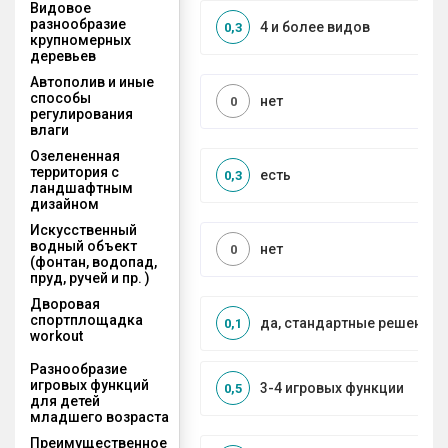
Видовое
разнообразие
4 и более видов
0,3
крупномерных
деревьев
Автополив и иные
способы
нет
0
регулирования
влаги
Озелененная
территория с
есть
0,3
ландшафтным
дизайном
Искусственный
водный объект
нет
0
(фонтан, водопад,
пруд, ручей и пр. )
Дворовая
спортплощадка
да, стандартные решения
0,1
workout
Разнообразие
игровых функций
3-4 игровых функции
0,5
для детей
младшего возраста
Преимущественное