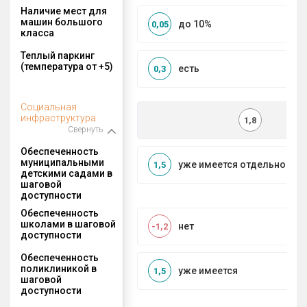
Наличие мест для
машин большого
до 10%
0,05
класса
Теплый паркинг
(температура от +5)
есть
0,3
Социальная
инфраструктура
1,8
Свернуть
Обеспеченность
муниципальными
уже имеется отдельносто
1,5
детскими садами в
шаговой
доступности
Обеспеченность
школами в шаговой
нет
-1,2
доступности
Обеспеченность
поликлиникой в
уже имеется
1,5
шаговой
доступности