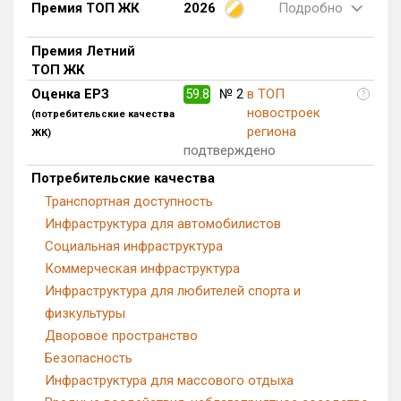
Премия ТОП ЖК
2026
Подробно
Блокированных домов
0 из 633
Квартир, апартаментов,
Премия Летний
блоков в БД
31 из 41 697
ТОП ЖК
Оценка ЕРЗ
59.8
№ 2
в ТОП
?
новостроек
(потребительские качества
региона
ЖК)
подтверждено
Потребительские качества
Транспортная доступность
Инфраструктура для автомобилистов
Социальная инфраструктура
Коммерческая инфраструктура
Инфраструктура для любителей спорта и
физкультуры
Дворовое пространство
Безопасность
Инфраструктура для массового отдыха