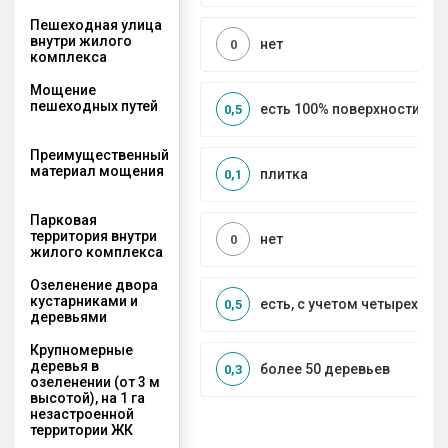
Пешеходная улица
внутри жилого
нет
0
комплекса
Мощение
пешеходных путей
есть 100% поверхности
0,5
Преимущественный
материал мощения
плитка
0,1
Парковая
территория внутри
нет
0
жилого комплекса
Озеленение двора
кустарниками и
есть, с учетом четырех се
0,5
деревьями
Крупномерные
деревья в
более 50 деревьев
0,3
озеленении (от 3 м
высотой), на 1 га
незастроенной
территории ЖК