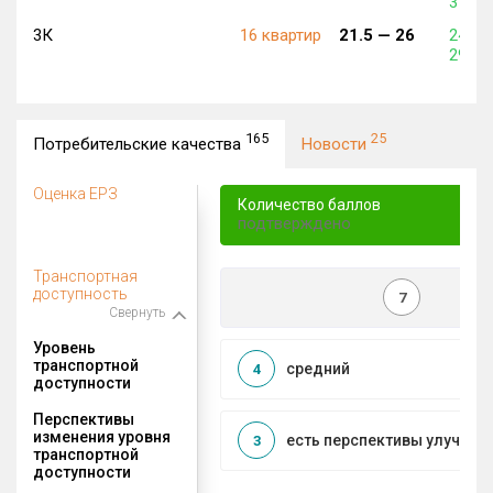
317 3
3К
16 квартир
21.5 —
26
246 0
297 1
165
25
Потребительские качества
Новости
Оценка ЕРЗ
Количество баллов
подтверждено
Транспортная
доступность
7
Свернуть
Уровень
транспортной
средний
4
доступности
Перспективы
изменения уровня
есть перспективы улучшен
3
транспортной
доступности