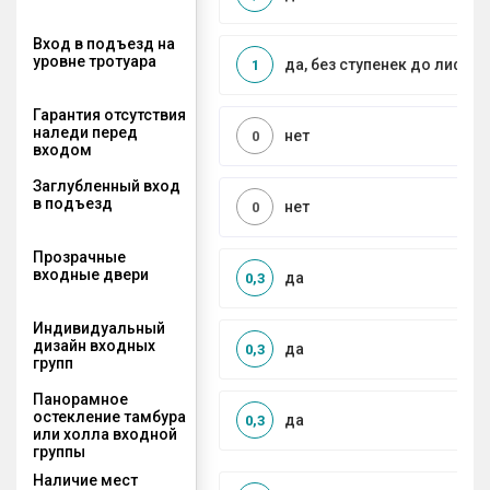
Вход в подъезд на
уровне тротуара
да, без ступенек до лифта
1
Гарантия отсутствия
наледи перед
нет
0
входом
Заглубленный вход
в подъезд
нет
0
Прозрачные
входные двери
да
0,3
Индивидуальный
дизайн входных
да
0,3
групп
Панорамное
остекление тамбура
да
0,3
или холла входной
группы
Наличие мест