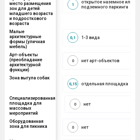
открытое наземное или на
место размещения
1
подземного паркинга
зон для детей
младшего возраста
и подросткового
возраста
Малые
архитектурные
1-3 вида
0,1
формы (уличная
мебель)
Арт-объекты
(преобладание
нет арт-объектов
0
архитектурной
функции)
Зона выгула собак
отдельная площадка
0,15
Специализированная
площадка для
нет
0
массовых
мероприятий
Оборудованная
зона для пикника
нет
0