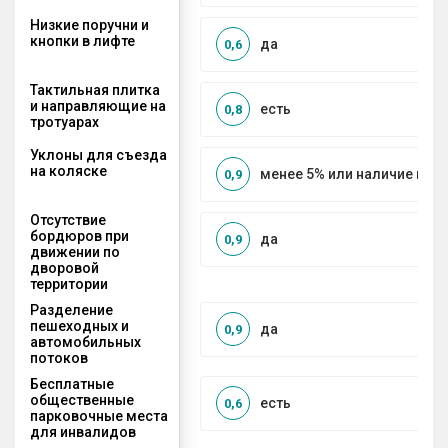
Низкие поручни и
кнопки в лифте
да
0,6
Тактильная плитка
и направляющие на
есть
0,8
тротуарах
Уклоны для съезда
на коляске
менее 5% или наличие по
0,9
Отсутствие
бордюров при
да
0,9
движении по
дворовой
территории
Разделение
пешеходных и
да
0,9
автомобильных
потоков
Бесплатные
общественные
есть
0,6
парковочные места
для инвалидов