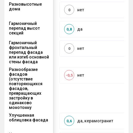
Разновысотные
дома
нет
0
Гармоничный
перепад высот
да
0,8
секций
Гармоничный
фронтальный
нет
0
перепад фасада
или изгиб основной
стены фасада
Разнообразие
фасадов
нет
-0,5
(отсутствие
повторяющихся
фасадов,
превращающих
застройку в
одинаково
монотонну
Улучшенная
облицовка фасада
да, керамогранит
0,6