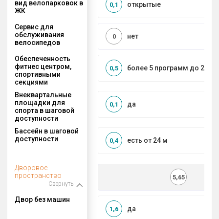
вид велопарковок в
открытые
0,1
ЖК
Сервис для
обслуживания
нет
0
велосипедов
Обеспеченность
фитнес центром,
более 5 программ до 2 км
0,5
спортивными
секциями
Внеквартальные
площадки для
да
0,1
спорта в шаговой
доступности
Бассейн в шаговой
доступности
есть от 24 м
0,4
Дворовое
пространство
5,65
Свернуть
Двор без машин
да
1,6