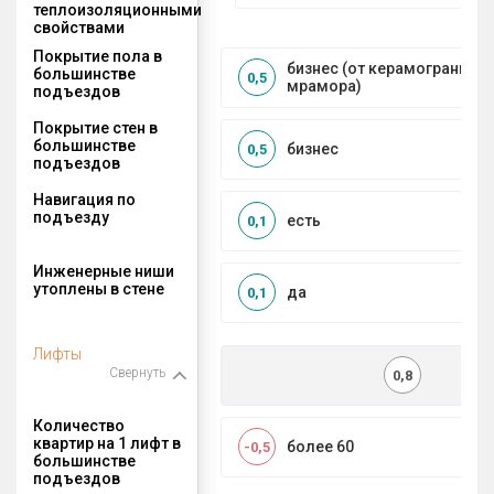
теплоизоляционными
свойствами
Покрытие пола в
бизнес (от керамогранита 
большинстве
0,5
мрамора)
подъездов
Покрытие стен в
большинстве
бизнес
0,5
подъездов
Навигация по
подъезду
есть
0,1
Инженерные ниши
утоплены в стене
да
0,1
Лифты
Свернуть
0,8
Количество
квартир на 1 лифт в
более 60
-0,5
большинстве
подъездов