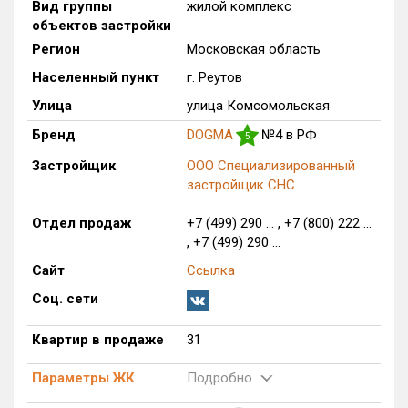
Вид группы
жилой комплекс
Только новые
объектов застройки
Регион
Московская область
Оценка ЕРЗ ЖК
Населенный пункт
г. Реутов
от
до
Улица
улица Комсомольская
с продажами
Бренд
DOGMA
№4 в РФ
5
Застройщик
ООО Специализированный
застройщик СНС
Рейтинг ЕРЗ
Отдел продаж
+7 (499) 290 ... , +7 (800) 222 ...
Найдено:
, +7 (499) 290 ...
Сайт
Ссылка
Жилых комплексов
1 из 906
Соц. сети
Многоквартирных домов
4 из 4 329
Блокированных домов
0 из 481
Квартир в продаже
31
Домов с апартаментами
0 из 34
Поселков таунхаусов
0 из 26
Параметры ЖК
Подробно
Многоквартирных домов
0 из 55