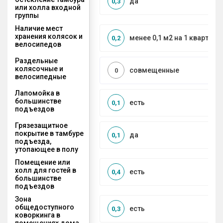
да
0,3
или холла входной
группы
Наличие мест
хранения колясок и
менее 0,1 м2 на 1 квартиру
0,2
велосипедов
Раздельные
колясочные и
совмещенные
0
велосипедные
Лапомойка в
большинстве
есть
0,1
подъездов
Грязезащитное
покрытие в тамбуре
да
0,1
подъезда,
утопающее в полу
Помещение или
холл для гостей в
есть
0,4
большинстве
подъездов
Зона
общедоступного
есть
0,3
коворкинга в
помещениях дома