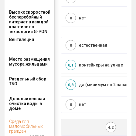
Высокоскоростной
бесперебойный
нет
0
интернет в каждой
квартире по
технологии G-PON
Вентиляция
естественная
0
Место размещения
мусора жильцами
контейнеры на улице
0,1
Раздельный сбор
ТБО
да (минимум по 2 парамет
0,8
Дополнительная
очистка воды в
нет
0
доме
Среда для
маломобильных
4,2
граждан