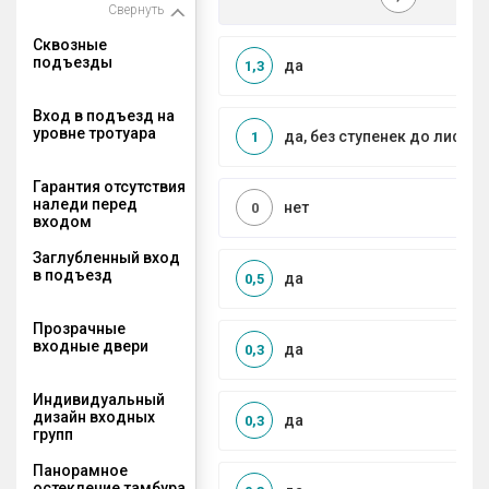
Свернуть
Сквозные
подъезды
да
1,3
Вход в подъезд на
уровне тротуара
да, без ступенек до лифта
1
Гарантия отсутствия
наледи перед
нет
0
входом
Заглубленный вход
в подъезд
да
0,5
Прозрачные
входные двери
да
0,3
Индивидуальный
дизайн входных
да
0,3
групп
Панорамное
остекление тамбура