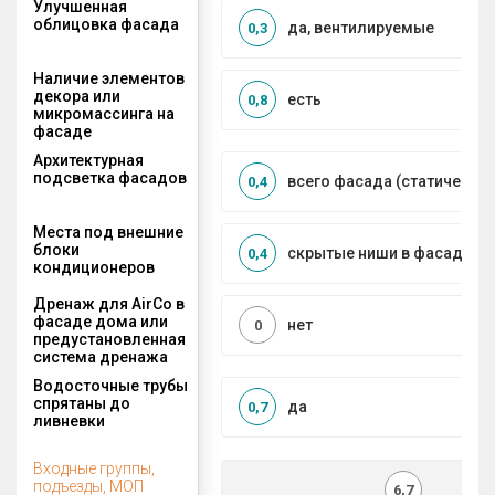
Улучшенная
облицовка фасада
да, вентилируемые
0,3
Наличие элементов
декора или
есть
0,8
микромассинга на
фасаде
Архитектурная
подсветка фасадов
всего фасада (статическая
0,4
Места под внешние
блоки
скрытые ниши в фасаде
0,4
кондиционеров
Дренаж для AirCo в
фасаде дома или
нет
0
предустановленная
система дренажа
Водосточные трубы
спрятаны до
да
0,7
ливневки
Входные группы,
подъезды, МОП
6,7