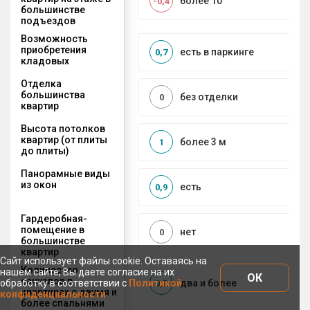
более 10
-0,4
большинстве
подъездов
Возможность
приобретения
есть в паркинге
0,7
кладовых
Отделка
большинства
без отделки
0
квартир
Высота потолков
квартир (от плиты
более 3 м
1
до плиты)
Панорамные виды
из окон
есть
0,9
Гардеробная-
помещение в
нет
0
большинстве
квартир
Сайт использует файлы cookie. Оставаясь на
Количество
нашем сайте, Вы даете согласие на их
ОК
санузлов в
обработку в соответствии с
Политикой
два и более
0,3
квартирах с двумя и
конфиденциальности
более спальнями