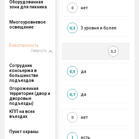
Оборудованная
зона для пикника
нет
0
Многоуровневое
освещение
3 уровня и более
0,3
Безопасность
Свернуть
3,2
Сотрудник
консьержа в
да
0,5
большинстве
подъездов
Огороженная
территория (двор и
да
0,7
дворовые
подъезды)
КПП на всех
въездах
нет
0
Пункт охраны
есть
1