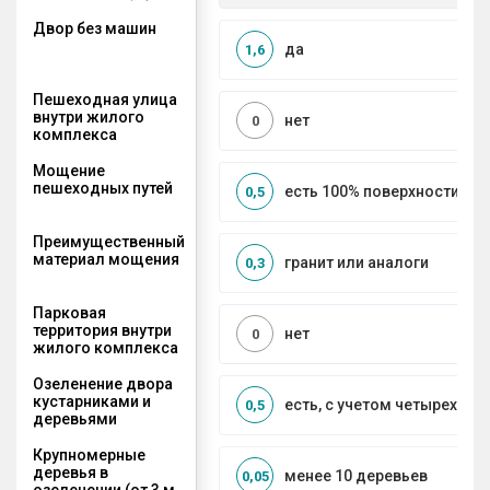
Двор без машин
да
1,6
Пешеходная улица
внутри жилого
нет
0
комплекса
Мощение
пешеходных путей
есть 100% поверхности
0,5
Преимущественный
материал мощения
гранит или аналоги
0,3
Парковая
территория внутри
нет
0
жилого комплекса
Озеленение двора
кустарниками и
есть, с учетом четырех се
0,5
деревьями
Крупномерные
деревья в
менее 10 деревьев
0,05
озеленении (от 3 м