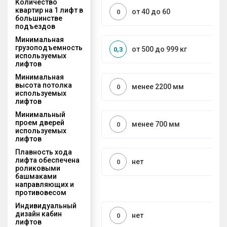
Количество
квартир на 1 лифт в
от 40 до 60
0
большинстве
подъездов
Минимальная
грузоподъемность
от 500 до 999 кг
0,3
используемых
лифтов
Минимальная
высота потолка
менее 2200 мм
0
используемых
лифтов
Минимальный
проем дверей
менее 700 мм
0
используемых
лифтов
Плавность хода
лифта обеспечена
нет
0
роликовыми
башмаками
направляющих и
противовесом
Индивидуальный
дизайн кабин
нет
0
лифтов