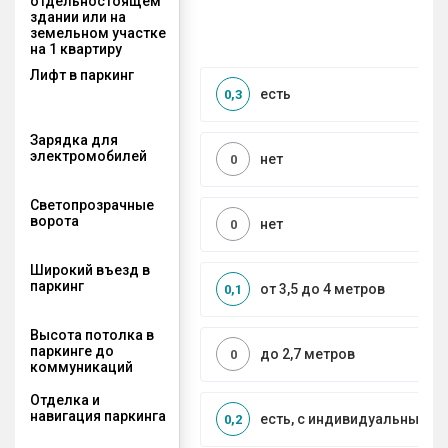
отдельностоящем
здании или на
земельном участке
на 1 квартиру
Лифт в паркинг
есть
0,3
Зарядка для
электромобилей
нет
0
Светопрозрачные
ворота
нет
0
Широкий въезд в
паркинг
от 3,5 до 4 метров
0,1
Высота потолка в
паркинге до
до 2,7 метров
0
коммуникаций
Отделка и
навигация паркинга
есть, с индивидуальным д
0,2