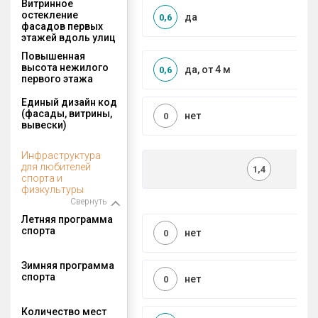
Витринное
остекление
да
0,6
фасадов первых
этажей вдоль улиц
Повышенная
высота нежилого
да, от 4 м
0,6
первого этажа
Единый дизайн код
(фасады, витрины,
нет
0
вывески)
Инфраструктура
для любителей
1,4
спорта и
физкультуры
Свернуть
Летняя программа
спорта
нет
0
Зимняя программа
спорта
нет
0
Количество мест