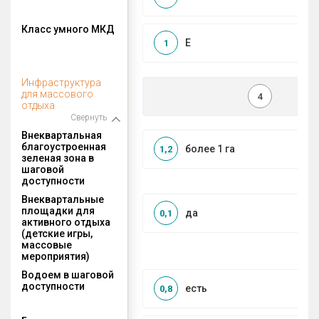
Класс умного МКД
E
1
Инфраструктура
для массового
4
отдыха
Свернуть
Внеквартальная
благоустроенная
более 1 га
1,2
зеленая зона в
шаговой
доступности
Внеквартальные
площадки для
да
0,1
активного отдыха
(детские игры,
массовые
мероприятия)
Водоем в шаговой
доступности
есть
0,8