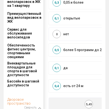
велопарковок в ЖК
0,05 и более
0,3
на 1 квартиру
Преимущественный
вид велопарковок в
открытые
0,1
ЖК
Сервис для
обслуживания
нет
0
велосипедов
Обеспеченность
фитнес центром,
более 5 программ до 2 км
0,5
спортивными
секциями
Внеквартальные
площадки для
да
0,1
спорта в шаговой
доступности
Бассейн в шаговой
доступности
есть от 24 м
0,4
Дворовое
пространство
5,45
Свернуть