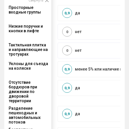
Свернуть
Просторные
входные группы
да
0,9
Низкие поручни и
кнопки в лифте
нет
0
Тактильная плитка
и направляющие на
нет
0
тротуарах
Уклоны для съезда
на коляске
менее 5% или наличие по
0,9
Отсутствие
бордюров при
да
0,9
движении по
дворовой
территории
Разделение
пешеходных и
да
0,9
автомобильных
потоков