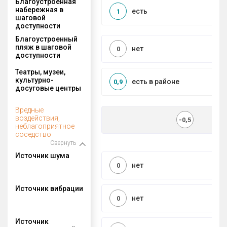
Благоустроенная
набережная в
есть
1
шаговой
доступности
Благоустроенный
пляж в шаговой
нет
0
доступности
Театры, музеи,
культурно-
есть в районе
0,9
досуговые центры
Вредные
воздействия,
-0,5
неблагоприятное
соседство
Свернуть
Источник шума
нет
0
Источник вибрации
нет
0
Источник