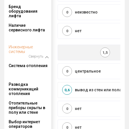
Бренд
оборудования
неизвестно
0
лифта
Наличие
сервисного лифта
нет
0
Инженерные
системы
1,5
Свернуть
Система отопления
центральное
0
Разводка
коммуникаций
вывод из стен или пола
0,6
отопления
Отопительные
приборы скрыты в
нет
0
полу или стене
Выбор интернет
операторов
нет
0