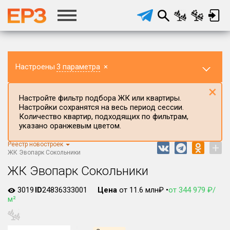
Настроены
3 параметра
×
×
Настройте фильтр подбора ЖК или квартиры.
Настройки сохранятся на весь период сессии.
Количество квартир, подходящих по фильтрам,
указано оранжевым цветом.
Реестр новостроек
+
Регион ЖК
ЖК Эвопарк Сокольники
г.Москва
ЖК Эвопарк Сокольники
Район в регионе
3019
ID
24836333001
Цена
от 11.6 млн₽ •
от 344 979 ₽/
Все
м²
Населённый пункт
×
Москва (Старая Москва)