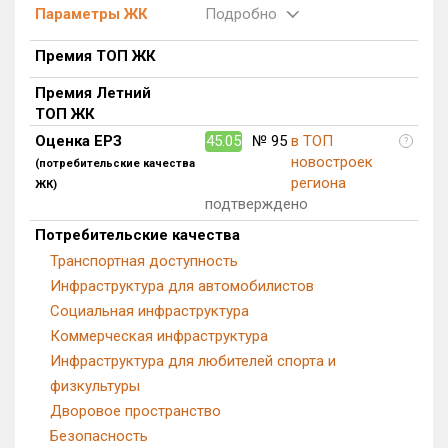
Параметры ЖК
Подробно
Блокированных домов
0 из 175
Квартир, апартаментов,
Премия ТОП ЖК
блоков в БД
82 из 56 039
Премия Летний
ТОП ЖК
Оценка ЕРЗ
45.05
№ 95
в ТОП
?
новостроек
(потребительские качества
региона
ЖК)
подтверждено
Потребительские качества
Транспортная доступность
Инфраструктура для автомобилистов
Социальная инфраструктура
Коммерческая инфраструктура
Инфраструктура для любителей спорта и
физкультуры
Дворовое пространство
Безопасность