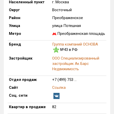
Населенный пункт
г. Москва
Только новые
Округ
Восточный
Район
Преображенское
Оценка ЕРЗ ЖК
от
до
Улица
улица Потешная
Метро
Преображенская площадь
с продажами
Бренд
Группа компаний ОСНОВА
№43 в РФ
4.5
Рейтинг ЕРЗ
Застройщик
ООО Специализированный
застройщик Ак Барс
Найдено:
Недвижимость
Жилых комплексов
1 из 1 402
Отдел продаж
+7 (499) 753 ...
Многоквартирных домов
0 из 3 588
Сайт
Ссылка
Блокированных домов
0 из 23
Соц. сети
Домов с апартаментами
1 из 258
Поселков таунхаусов
0 из 7
Квартир в продаже
82
Многоквартирных домов
0 из 2