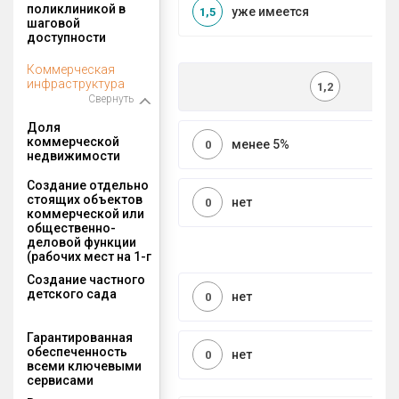
поликлиникой в
уже имеется
1,5
шаговой
доступности
Коммерческая
инфраструктура
1,2
Свернуть
Доля
коммерческой
менее 5%
0
недвижимости
Создание отдельно
стоящих объектов
нет
0
коммерческой или
общественно-
деловой функции
(рабочих мест на 1-г
Создание частного
детского сада
нет
0
Гарантированная
обеспеченность
нет
0
всеми ключевыми
сервисами