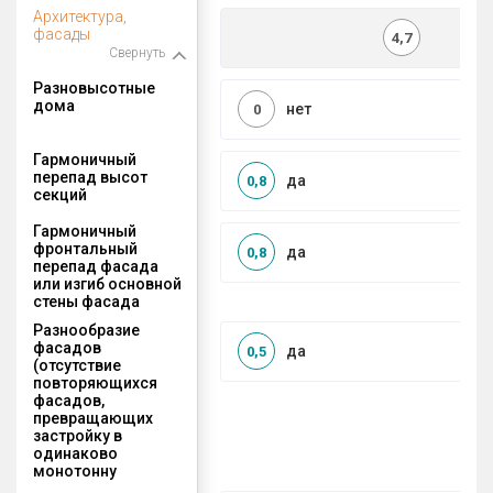
Архитектура,
фасады
4,7
Свернуть
Разновысотные
дома
нет
0
Гармоничный
перепад высот
да
0,8
секций
Гармоничный
фронтальный
да
0,8
перепад фасада
или изгиб основной
стены фасада
Разнообразие
фасадов
да
0,5
(отсутствие
повторяющихся
фасадов,
превращающих
застройку в
одинаково
монотонну