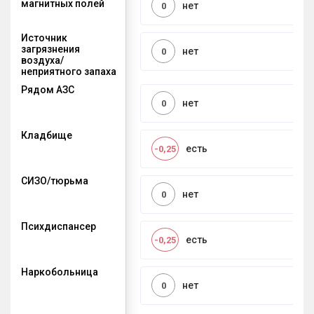
магнитных полей
нет
0
Источник
загрязнения
нет
0
воздуха/
неприятного запаха
Рядом АЗС
нет
0
Кладбище
есть
-0,25
СИЗО/тюрьма
нет
0
Психдиспансер
есть
-0,25
Наркобольница
нет
0