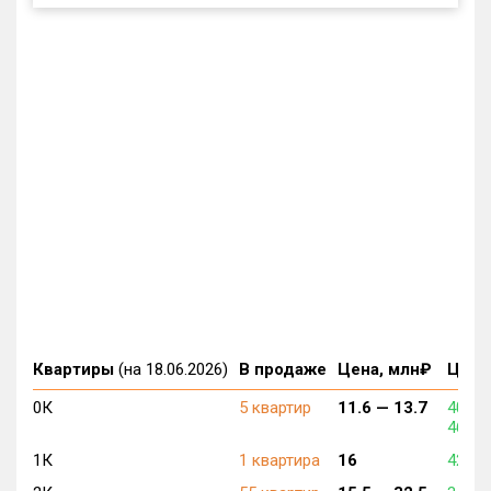
Квартиры
(на 18.06.2026)
В продаже
Цена, млн₽
Цена,
0К
5 квартир
11.6 —
13.7
406 7
467 9
1К
1 квартира
16
420 0