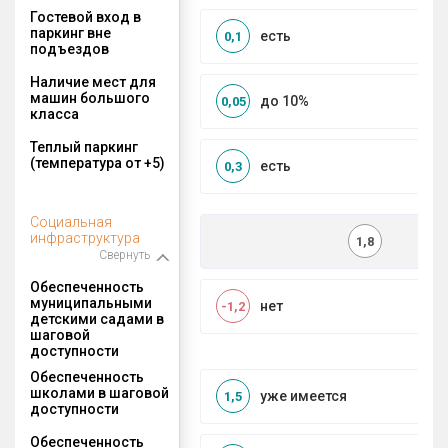
Гостевой вход в
паркинг вне
есть
0,1
подъездов
Наличие мест для
машин большого
до 10%
0,05
класса
Теплый паркинг
(температура от +5)
есть
0,3
Социальная
инфраструктура
1,8
Свернуть
Обеспеченность
муниципальными
нет
-1,2
детскими садами в
шаговой
доступности
Обеспеченность
школами в шаговой
уже имеется
1,5
доступности
Обеспеченность