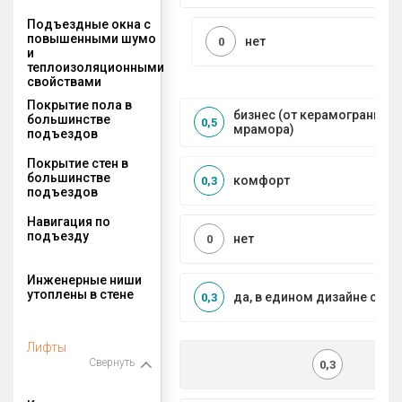
Подъездные окна с
повышенными шумо
нет
0
и
теплоизоляционными
свойствами
Покрытие пола в
бизнес (от керамогранита 
большинстве
0,5
мрамора)
подъездов
Покрытие стен в
большинстве
комфорт
0,3
подъездов
Навигация по
подъезду
нет
0
Инженерные ниши
утоплены в стене
да, в едином дизайне с МО
0,3
Лифты
Свернуть
0,3