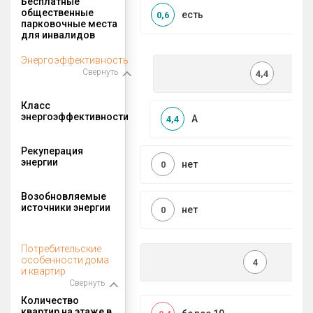
Бесплатные
общественные
есть
0,6
парковочные места
для инвалидов
Энергоэффективность
Свернуть
4,4
Класс
энергоэффективности
A
4,4
Рекуперация
энергии
нет
0
Возобновляемые
источники энергии
нет
0
Потребительские
особенности дома
4
и квартир
Свернуть
Количество
квартир на этаже в