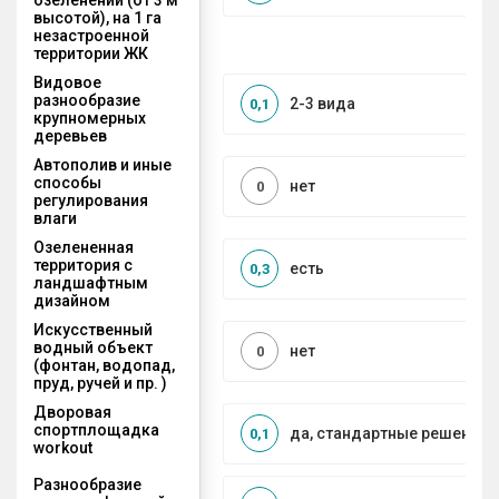
высотой), на 1 га
незастроенной
территории ЖК
Видовое
разнообразие
2-3 вида
0,1
крупномерных
деревьев
Автополив и иные
способы
нет
0
регулирования
влаги
Озелененная
территория с
есть
0,3
ландшафтным
дизайном
Искусственный
водный объект
нет
0
(фонтан, водопад,
пруд, ручей и пр. )
Дворовая
спортплощадка
да, стандартные решения
0,1
workout
Разнообразие