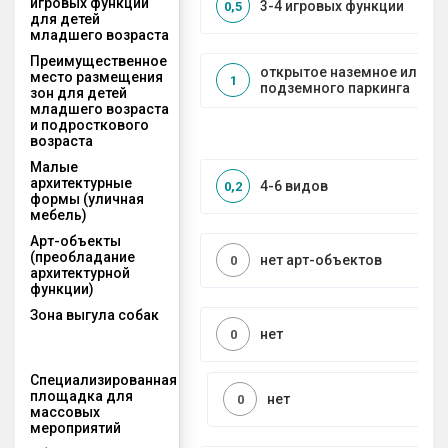
игровых функций
3-4 игровых функции
0,5
для детей
младшего возраста
Преимущественное
открытое наземное или на
место размещения
1
подземного паркинга
зон для детей
младшего возраста
и подросткового
возраста
Малые
архитектурные
4-6 видов
0,2
формы (уличная
мебель)
Арт-объекты
(преобладание
нет арт-объектов
0
архитектурной
функции)
Зона выгула собак
нет
0
Специализированная
площадка для
нет
0
массовых
мероприятий