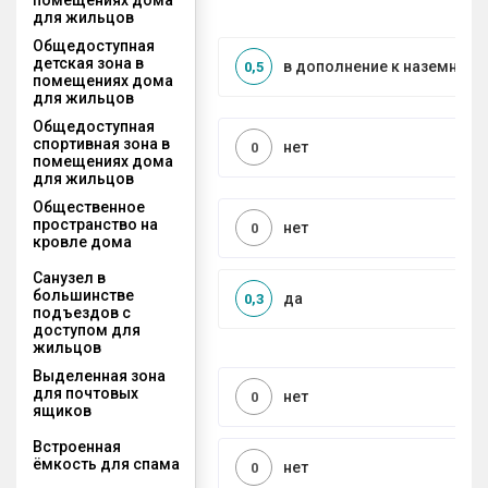
для жильцов
Общедоступная
детская зона в
в дополнение к наземной
0,5
помещениях дома
для жильцов
Общедоступная
спортивная зона в
нет
0
помещениях дома
для жильцов
Общественное
пространство на
нет
0
кровле дома
Санузел в
большинстве
да
0,3
подъездов с
доступом для
жильцов
Выделенная зона
для почтовых
нет
0
ящиков
Встроенная
ёмкость для спама
нет
0