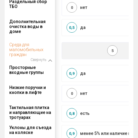
Раздельный сбор
ТБО
нет
0
Дополнительная
очистка воды в
да
0,5
доме
Среда для
маломобильных
5
граждан
Свернуть
Просторные
входные группы
да
0,9
Низкие поручни и
кнопки в лифте
нет
0
Тактильная плитка
и направляющие на
есть
0,8
тротуарах
Уклоны для съезда
на коляске
менее 5% или наличие по
0,9