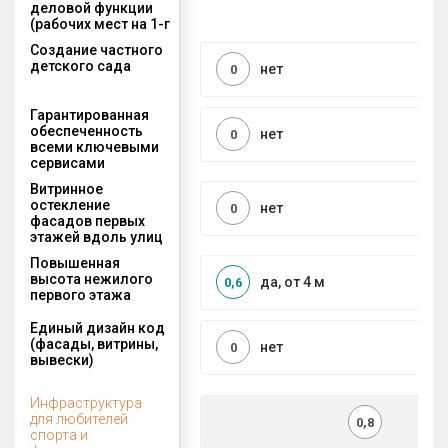
деловой функции
(рабочих мест на 1-г
Создание частного
детского сада
нет
0
Гарантированная
обеспеченность
нет
0
всеми ключевыми
сервисами
Витринное
остекление
нет
0
фасадов первых
этажей вдоль улиц
Повышенная
высота нежилого
да, от 4 м
0,6
первого этажа
Единый дизайн код
(фасады, витрины,
нет
0
вывески)
Инфраструктура
для любителей
0,8
спорта и