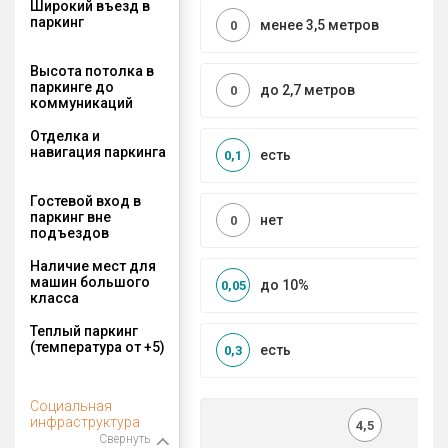
Широкий въезд в
паркинг
менее 3,5 метров
0
Высота потолка в
паркинге до
до 2,7 метров
0
коммуникаций
Отделка и
навигация паркинга
есть
0,1
Гостевой вход в
паркинг вне
нет
0
подъездов
Наличие мест для
машин большого
до 10%
0,05
класса
Теплый паркинг
(температура от +5)
есть
0,3
Социальная
инфраструктура
4,5
Свернуть