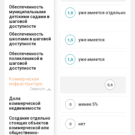
Обеспеченность
муниципальными
уже имеется отдельносто
1,5
детскими садами в
шаговой
доступности
Обеспеченность
школами в шаговой
уже имеется
1,5
доступности
Обеспеченность
поликлиникой в
уже имеется
1,5
шаговой
доступности
Коммерческая
инфраструктура
0,6
Свернуть
Доля
коммерческой
менее 5%
0
недвижимости
Создание отдельно
стоящих объектов
нет
0
коммерческой или
общественно-