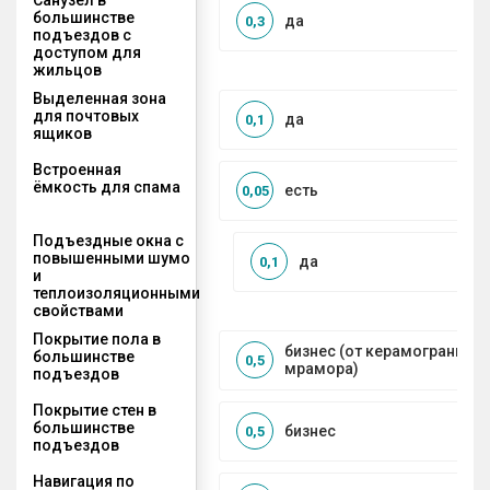
большинстве
да
0,3
подъездов с
доступом для
жильцов
Выделенная зона
для почтовых
да
0,1
ящиков
Встроенная
ёмкость для спама
есть
0,05
Подъездные окна с
повышенными шумо
да
0,1
и
теплоизоляционными
свойствами
Покрытие пола в
бизнес (от керамогранита 
большинстве
0,5
мрамора)
подъездов
Покрытие стен в
большинстве
бизнес
0,5
подъездов
Навигация по