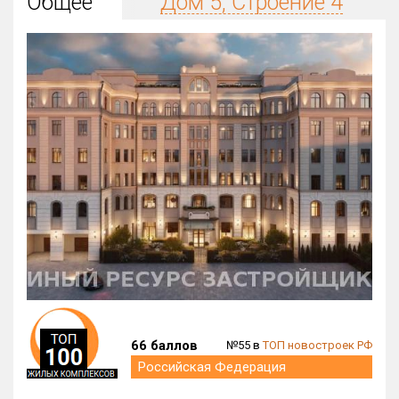
Общее
Дом 5, Строение 4
Округ
Все
Район в городе
Все
Цена
₽/м²
млн ₽
от
до
Общая площадь, м²
от
до
Срок сдачи
от
до
Вид объекта
66 баллов
№55 в
ТОП новостроек РФ
Кол-во комнат
Российская Федерация