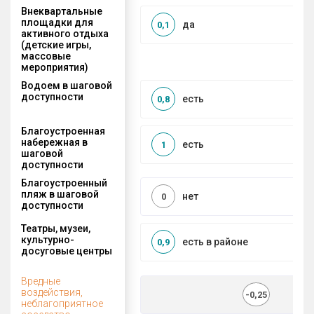
Внеквартальные
площадки для
да
0,1
активного отдыха
(детские игры,
массовые
мероприятия)
Водоем в шаговой
доступности
есть
0,8
Благоустроенная
набережная в
есть
1
шаговой
доступности
Благоустроенный
пляж в шаговой
нет
0
доступности
Театры, музеи,
культурно-
есть в районе
0,9
досуговые центры
Вредные
воздействия,
-0,25
неблагоприятное