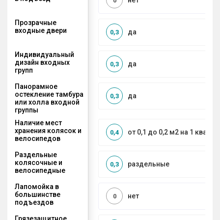
нет
0
Прозрачные
входные двери
да
0,3
Индивидуальный
дизайн входных
да
0,3
групп
Панорамное
остекление тамбура
да
0,3
или холла входной
группы
Наличие мест
хранения колясок и
от 0,1 до 0,2 м2 на 1 кварти
0,4
велосипедов
Раздельные
колясочные и
раздельные
0,3
велосипедные
Лапомойка в
большинстве
нет
0
подъездов
Грязезащитное