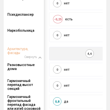
нет
0
Психдиспансер
есть
-0,25
Наркобольница
нет
0
Архитектура,
фасады
4,6
Свернуть
Разновысотные
дома
нет
0
Гармоничный
перепад высот
нет
0
секций
Гармоничный
фронтальный
да
0,8
перепад фасада
или изгиб основной