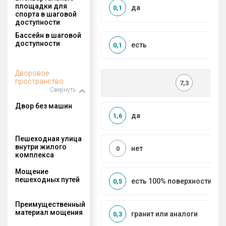
площадки для
да
0,1
спорта в шаговой
доступности
Бассейн в шаговой
доступности
есть
0,1
Дворовое
пространство
7,3
Свернуть
Двор без машин
да
1,6
Пешеходная улица
внутри жилого
нет
0
комплекса
Мощение
пешеходных путей
есть 100% поверхности
0,5
Преимущественный
материал мощения
гранит или аналоги
0,3