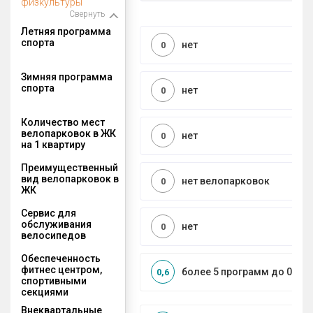
физкультуры
Свернуть
Летняя программа
спорта
нет
0
Зимняя программа
спорта
нет
0
Количество мест
велопарковок в ЖК
нет
0
на 1 квартиру
Преимущественный
вид велопарковок в
нет велопарковок
0
ЖК
Сервис для
обслуживания
нет
0
велосипедов
Обеспеченность
фитнес центром,
более 5 программ до 0,5 к
0,6
спортивными
секциями
Внеквартальные