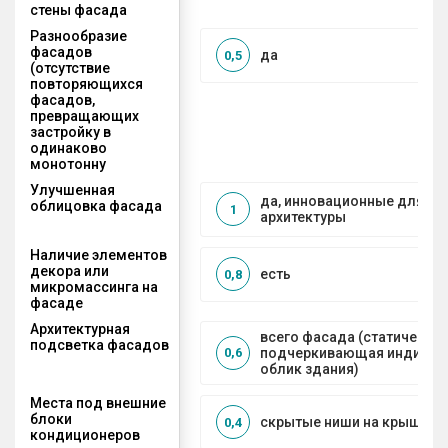
стены фасада
Разнообразие
фасадов
да
0,5
(отсутствие
повторяющихся
фасадов,
превращающих
застройку в
одинаково
монотонну
Улучшенная
да, инновационные для с
облицовка фасада
1
архитектуры
Наличие элементов
декора или
есть
0,8
микромассинга на
фасаде
Архитектурная
всего фасада (статическая
подсветка фасадов
подчеркивающая индивид
0,6
облик здания)
Места под внешние
блоки
скрытые ниши на крыше, к
0,4
кондиционеров