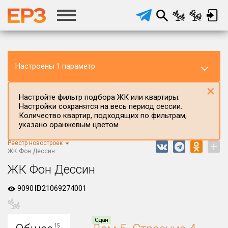
Настроены
1 параметр
×
Настройте фильтр подбора ЖК или квартиры.
Настройки сохранятся на весь период сессии.
Количество квартир, подходящих по фильтрам,
указано оранжевым цветом.
Реестр новостроек
+
Регион ЖК
ЖК Фон Дессин
г.Москва
ЖК Фон Дессин
Район в регионе
9090
ID
21069274001
Все
Населённый пункт
Сдан
15