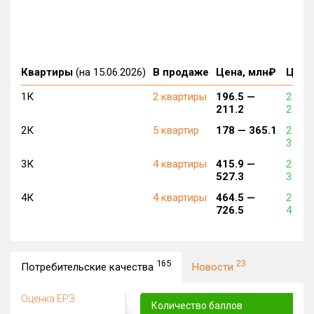
Квартиры
(на 15.06.2026)
В продаже
Цена, млн₽
Цена,
1К
2 квартиры
196.5 —
2 486
211.2
2 673
2К
5 квартир
178 —
365.1
2 170
3 067
3К
4 квартиры
415.9 —
2 431
527.3
3 039
4К
4 квартиры
464.5 —
2 487
726.5
4 541
165
23
Потребительские качества
Новости
Оценка ЕРЗ
Количество баллов