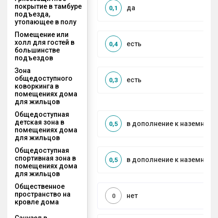
покрытие в тамбуре
да
0,1
подъезда,
утопающее в полу
Помещение или
холл для гостей в
есть
0,4
большинстве
подъездов
Зона
общедоступного
есть
0,3
коворкинга в
помещениях дома
для жильцов
Общедоступная
детская зона в
в дополнение к наземной
0,5
помещениях дома
для жильцов
Общедоступная
спортивная зона в
в дополнение к наземной
0,5
помещениях дома
для жильцов
Общественное
пространство на
нет
0
кровле дома
Санузел в