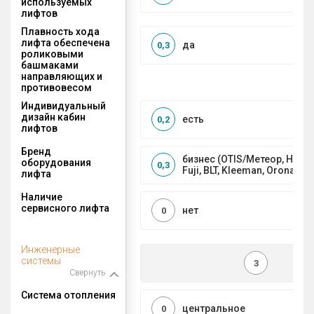
используемых
лифтов
Плавность хода
лифта обеспечена
да
0,3
роликовыми
башмаками
направляющих и
противовесом
Индивидуальный
дизайн кабин
есть
0,2
лифтов
Бренд
бизнес (OTIS/Метеор, HYUND
оборудования
0,3
Fuji, BLT, Kleeman, Orona)
лифта
Наличие
сервисного лифта
нет
0
Инженерные
системы
3
Свернуть
Система отопления
центральное
0