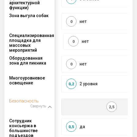
архитектурной
функции)
Зона выгула собак
нет
0
Специализированная
площадка для
нет
0
массовых
мероприятий
Оборудованная
зона для пикника
нет
0
Многоуровневое
освещение
2 уровня
0,2
Безопасность
Свернуть
2,5
Сотрудник
консьержа в
да
0,5
большинстве
подъездов