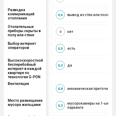
Разводка
коммуникаций
вывод из стен или пола
0,6
отопления
Отопительные
приборы скрыты в
нет
0
полу или стене
Выбор интернет
операторов
есть
0,5
Высокоскоростной
бесперебойный
да
0,3
интернет в каждой
квартире по
технологии G-PON
Вентиляция
механическая приточно-в
0,8
Место размещения
мусорокамеры на 1-ых эта
мусора жильцами
0,3
паркинге