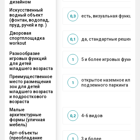
дизайном
Искусственный
водный объект
есть, визуальная функция
0,3
(фонтан, водопад,
пруд, ручей и пр. )
Дворовая
спортплощадка
да, стандартные решения
0,1
workout
Разнообразие
игровых функций
5 и более игровых функций
1
для детей
младшего возраста
Преимущественное
открытое наземное или на
место размещения
1
подземного паркинга
зон для детей
младшего возраста
и подросткового
возраста
Малые
архитектурные
4-6 видов
0,2
формы (уличная
мебель)
Арт-объекты
(преобладание
3 и более
1