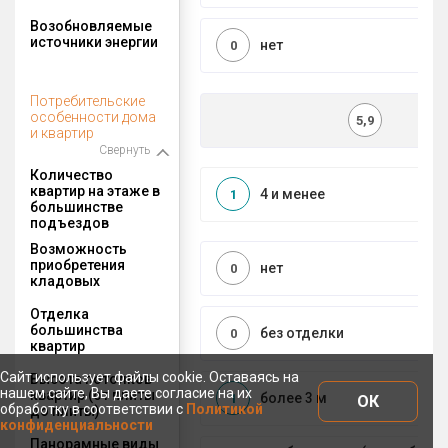
Возобновляемые
источники энергии
нет
0
Потребительские
особенности дома
5,9
и квартир
Свернуть
Количество
квартир на этаже в
4 и менее
1
большинстве
подъездов
Возможность
приобретения
нет
0
кладовых
Отделка
большинства
без отделки
0
квартир
Сайт использует файлы cookie. Оставаясь на
Высота потолков
нашем сайте, Вы даете согласие на их
квартир (от плиты
более 3 м
1
ОК
обработку в соответствии с
Политикой
до плиты)
конфиденциальности
Панорамные виды