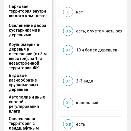
Парковая
территория внутри
нет
0
жилого комплекса
Озеленение двора
кустарниками и
есть, с учетом четырех се
0,5
деревьями
Крупномерные
деревья в
10 и более деревьев
0,1
озеленении (от 3 м
высотой), на 1 га
незастроенной
территории ЖК
Видовое
разнообразие
2-3 вида
0,1
крупномерных
деревьев
Автополив и иные
способы
капельный
0,1
регулирования
влаги
Озелененная
территория с
есть
0,3
ландшафтным