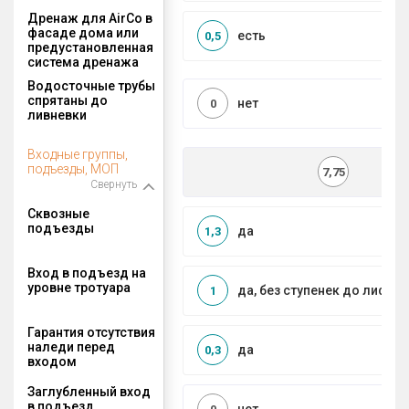
Дренаж для AirCo в
фасаде дома или
есть
0,5
предустановленная
система дренажа
Водосточные трубы
спрятаны до
нет
0
ливневки
Входные группы,
подъезды, МОП
7,75
Свернуть
Сквозные
подъезды
да
1,3
Вход в подъезд на
уровне тротуара
да, без ступенек до лифта
1
Гарантия отсутствия
наледи перед
да
0,3
входом
Заглубленный вход
в подъезд