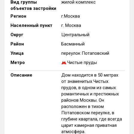
Вид группы
жилой комплекс
Только новые
объектов застройки
Регион
г.Москва
Оценка ЕРЗ ЖК
Населенный пункт
г. Москва
от
до
Округ
Центральный
с продажами
Район
Басманный
Улица
переулок Потаповский
Рейтинг ЕРЗ
Метро
Чистые пруды
Описание
Дом находится в 50 метрах
Найдено:
от знаменитых Чистых
прудов, в одном из самых
Жилых комплексов
1 из 1 401
романтичных и престижных
Многоквартирных домов
1 из 3 585
районов Москвы. Он
расположен в тихом
Блокированных домов
0 из 23
Потаповском переулке, в
Домов с апартаментами
0 из 258
глубине квартала, где всегда
Поселков таунхаусов
0 из 7
царит камерная приватная
атмосфера.
Многоквартирных домов
0 из 2