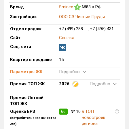
Блокированных домов
0 из 175
Бренд
Sminex
№83 в РФ
4
Квартир, апартаментов,
Застройщик
ООО СЗ Чистые Пруды
блоков в БД
15 из 56 039
Отдел продаж
+7 (499) 288 ... , +7 (495) 431 ...
Сайт
Ссылка
Соц. сети
Квартир в продаже
15
Параметры ЖК
Подробно
Премия ТОП ЖК
2026
Подробно
Премия Летний
ТОП ЖК
Оценка ЕРЗ
66
№ 10
в ТОП
?
новостроек
(потребительские качества
региона
ЖК)