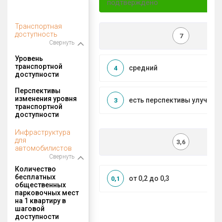
подтверждено
Транспортная
доступность
7
Свернуть
Уровень
транспортной
средний
4
доступности
Перспективы
изменения уровня
есть перспективы улучшен
3
транспортной
доступности
Инфраструктура
для
3,6
автомобилистов
Свернуть
Количество
бесплатных
от 0,2 до 0,3
0,1
общественных
парковочных мест
на 1 квартиру в
шаговой
доступности