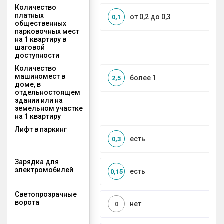
Количество
платных
от 0,2 до 0,3
0,1
общественных
парковочных мест
на 1 квартиру в
шаговой
доступности
Количество
машиномест в
более 1
2,5
доме, в
отдельностоящем
здании или на
земельном участке
на 1 квартиру
Лифт в паркинг
есть
0,3
Зарядка для
электромобилей
есть
0,15
Светопрозрачные
ворота
нет
0