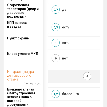
Огороженная
территория (двор и
да
0,7
дворовые
подъезды)
КПП на всех
въездах
есть
0,3
Пункт охраны
есть
1
Класс умного МКД
нет
0
Инфраструктура
для массового
4
отдыха
Свернуть
Внеквартальная
благоустроенная
более 1 га
1,2
зеленая зона в
шаговой
доступности