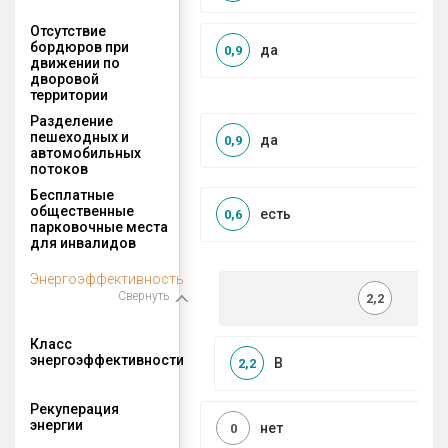
Отсутствие
бордюров при
да
0,9
движении по
дворовой
территории
Разделение
пешеходных и
да
0,9
автомобильных
потоков
Бесплатные
общественные
есть
0,6
парковочные места
для инвалидов
Энергоэффективность
Свернуть
2,2
Класс
энергоэффективности
B
2,2
Рекуперация
энергии
нет
0