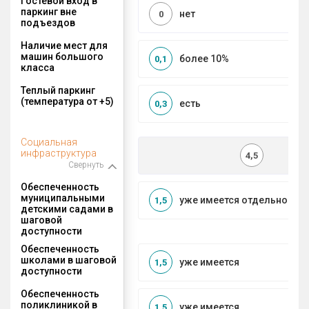
Гостевой вход в
паркинг вне
нет
0
подъездов
Наличие мест для
машин большого
более 10%
0,1
класса
Теплый паркинг
(температура от +5)
есть
0,3
Социальная
инфраструктура
4,5
Свернуть
Обеспеченность
муниципальными
уже имеется отдельносто
1,5
детскими садами в
шаговой
доступности
Обеспеченность
школами в шаговой
уже имеется
1,5
доступности
Обеспеченность
поликлиникой в
уже имеется
1,5