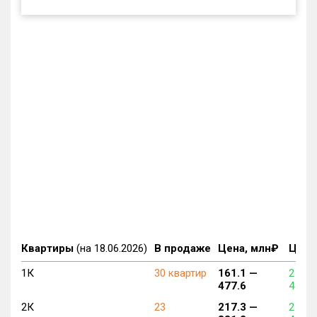
Квартиры
(на 18.06.2026)
В продаже
Цена, млн₽
Цена,
1К
30 квартир
161.1 —
2 396
477.6
4 778
2К
23
217.3 —
2 326