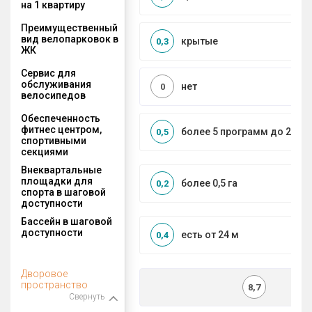
на 1 квартиру
Преимущественный
вид велопарковок в
крытые
0,3
ЖК
Сервис для
обслуживания
нет
0
велосипедов
Обеспеченность
фитнес центром,
более 5 программ до 2 км
0,5
спортивными
секциями
Внеквартальные
площадки для
более 0,5 га
0,2
спорта в шаговой
доступности
Бассейн в шаговой
доступности
есть от 24 м
0,4
Дворовое
пространство
8,7
Свернуть