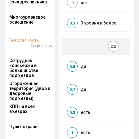
зона для пикника
нет
0
Многоуровневое
освещение
3 уровня и более
0,3
Безопасность
Свернуть
2,5
Сотрудник
консьержа в
да
0,5
большинстве
подъездов
Огороженная
территория (двор и
да
0,7
дворовые
подъезды)
КПП на всех
въездах
есть
0,3
Пункт охраны
есть
1