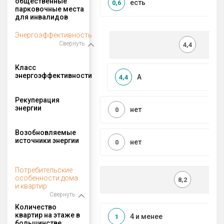
общественные
есть
0,6
парковочные места
для инвалидов
Энергоэффективность
Свернуть
4,4
Класс
энергоэффективности
A
4,4
Рекуперация
энергии
нет
0
Возобновляемые
источники энергии
нет
0
Потребительские
особенности дома
8,2
и квартир
Свернуть
Количество
квартир на этаже в
4 и менее
1
большинстве