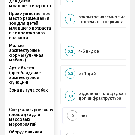
для детей
младшего возраста
Преимущественное
открытое наземное или на
место размещения
1
подземного паркинга
зон для детей
младшего возраста
и подросткового
возраста
Малые
архитектурные
4-6 видов
0,2
формы (уличная
мебель)
Арт-объекты
(преобладание
от 1 до 2
0,3
архитектурной
функции)
Зона выгула собак
отдельная площадка и
0,3
доп.инфраструктура
Специализированная
площадка для
нет
0
массовых
мероприятий
Оборудованная