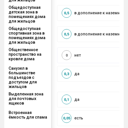
Общедоступная
детская зона в
в дополнение к наземной
0,5
помещениях дома
для жильцов
Общедоступная
спортивная зона в
в дополнение к наземной
0,5
помещениях дома
для жильцов
Общественное
пространство на
нет
0
кровле дома
Санузел в
большинстве
да
0,3
подъездов с
доступом для
жильцов
Выделенная зона
для почтовых
да
0,1
ящиков
Встроенная
ёмкость для спама
есть
0,05