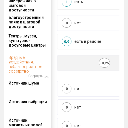
набережная в
есть
1
шаговой
доступности
Благоустроенный
пляж в шаговой
нет
0
доступности
Театры, музеи,
культурно-
есть в районе
0,9
досуговые центры
Вредные
воздействия,
-0,25
неблагоприятное
соседство
Свернуть
Источник шума
нет
0
Источник вибрации
нет
0
Источник
магнитных полей
нет
0