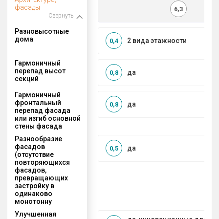
фасады
6,3
Свернуть
Разновысотные
дома
2 вида этажности
0,4
Гармоничный
перепад высот
да
0,8
секций
Гармоничный
фронтальный
да
0,8
перепад фасада
или изгиб основной
стены фасада
Разнообразие
фасадов
да
0,5
(отсутствие
повторяющихся
фасадов,
превращающих
застройку в
одинаково
монотонну
Улучшенная