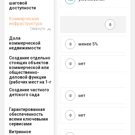
шаговой
доступности
Коммерческая
инфраструктура
0
Свернуть
Доля
коммерческой
менее 5%
0
недвижимости
Создание отдельно
стоящих объектов
нет
0
коммерческой или
общественно-
деловой функции
(рабочих мест на 1-г
Создание частного
детского сада
нет
0
Гарантированная
обеспеченность
нет
0
всеми ключевыми
сервисами
Витринное