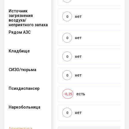
Источник
загрязнения
нет
0
воздуха/
неприятного запаха
Рядом АЗС
нет
0
Кладбище
нет
0
СИЗО/тюрьма
нет
0
Психдиспансер
есть
-0,25
Наркобольница
нет
0
Архитектура,