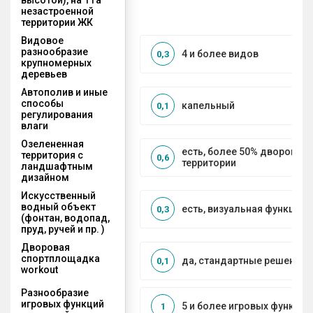
незастроенной
территории ЖК
Видовое
разнообразие
4 и более видов
0,3
крупномерных
деревьев
Автополив и иные
способы
капельный
0,1
регулирования
влаги
Озелененная
есть, более 50% дворовой
территория с
0,6
территории
ландшафтным
дизайном
Искусственный
водный объект
есть, визуальная функция
0,3
(фонтан, водопад,
пруд, ручей и пр. )
Дворовая
спортплощадка
да, стандартные решения
0,1
workout
Разнообразие
игровых функций
5 и более игровых функций
1