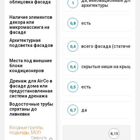
да, инновационные для с
облицовка фасада
1
архитектуры
Наличие элементов
декора или
есть
0,8
микромассинга на
фасаде
Архитектурная
подсветка фасадов
всего фасада (статическая
0,4
Места под внешние
блоки
скрытые ниши на крыше, к
0,4
кондиционеров
Дренаж для AirCo в
фасаде дома или
есть
0,5
предустановленная
система дренажа
Водосточные трубы
спрятаны до
да
0,7
ливневки
Входные группы,
подъезды, МОП
8,15
Свернуть