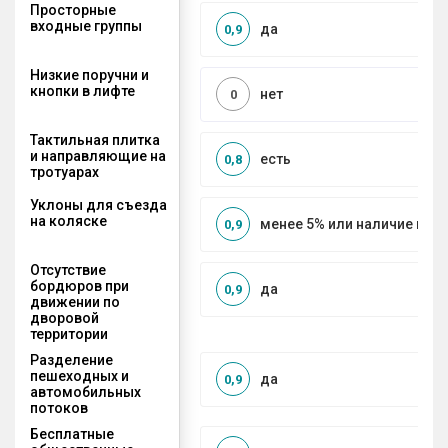
Просторные
входные группы
да
0,9
Низкие поручни и
кнопки в лифте
нет
0
Тактильная плитка
и направляющие на
есть
0,8
тротуарах
Уклоны для съезда
на коляске
менее 5% или наличие по
0,9
Отсутствие
бордюров при
да
0,9
движении по
дворовой
территории
Разделение
пешеходных и
да
0,9
автомобильных
потоков
Бесплатные