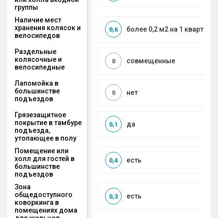
группы
Наличие мест
хранения колясок и
более 0,2 м2 на 1 квартиру
0,6
велосипедов
Раздельные
колясочные и
совмещенные
0
велосипедные
Лапомойка в
большинстве
нет
0
подъездов
Грязезащитное
покрытие в тамбуре
да
0,1
подъезда,
утопающее в полу
Помещение или
холл для гостей в
есть
0,4
большинстве
подъездов
Зона
общедоступного
есть
0,3
коворкинга в
помещениях дома
для жильцов