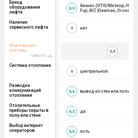
Бренд
бизнес (OTIS/Метеор, HYUND
оборудования
0,3
Fuji, BLT, Kleeman, Orona)
лифта
Наличие
сервисного лифта
нет
0
Инженерные
системы
3,9
Свернуть
Система отопления
центральное
0
Разводка
коммуникаций
вывод из стен или пола
0,6
отопления
Отопительные
приборы скрыты в
да
0,2
полу или стене
Выбор интернет
операторов
есть
0,5