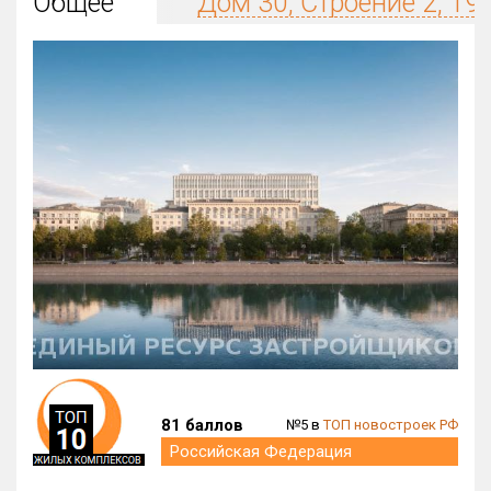
Общее
Дом 30, Строение 2, 19
Округ
Все
Район в городе
Все
Цена
₽/м²
млн ₽
от
до
Общая площадь, м²
от
до
Срок сдачи
от
до
Вид объекта
81 баллов
№5 в
ТОП новостроек РФ
Кол-во комнат
Российская Федерация