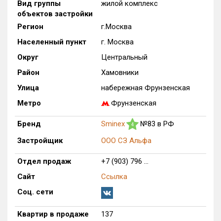
Вид группы
жилой комплекс
Только новые
объектов застройки
Регион
г.Москва
Оценка ЕРЗ ЖК
Населенный пункт
г. Москва
от
до
Округ
Центральный
с продажами
Район
Хамовники
Улица
набережная Фрунзенская
Рейтинг ЕРЗ
Метро
Фрунзенская
Бренд
Sminex
№83 в РФ
4
Найдено:
Застройщик
ООО СЗ Альфа
Жилых комплексов
1 из 1 401
Отдел продаж
+7 (903) 796 ...
Многоквартирных домов
1 из 3 585
Блокированных домов
0 из 23
Сайт
Ссылка
Домов с апартаментами
0 из 258
Соц. сети
Поселков таунхаусов
0 из 7
Квартир в продаже
137
Многоквартирных домов
0 из 2