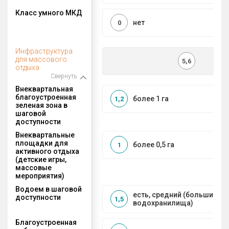
Класс умного МКД
нет
0
Инфраструктура
для массового
5,6
отдыха
Свернуть
Внеквартальная
благоустроенная
более 1 га
1,2
зеленая зона в
шаговой
доступности
Внеквартальные
площадки для
более 0,5 га
1
активного отдыха
(детские игры,
массовые
мероприятия)
Водоем в шаговой
есть, средний (большие рек
доступности
1,5
водохранилища)
Благоустроенная