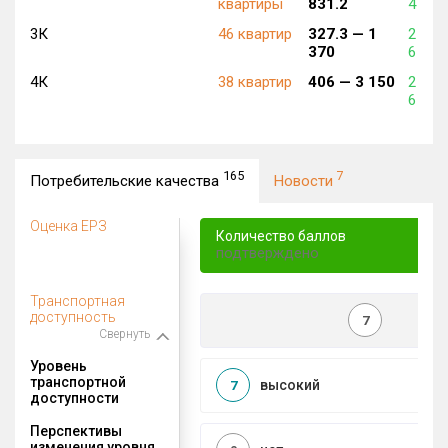
квартиры
831.2
4 777
3К
46 квартир
327.3 —
1
2 315
370
6 464
4К
38 квартир
406 —
3 150
2 315
6 743
165
7
Потребительские качества
Новости
Оценка ЕРЗ
Количество баллов
подтверждено
Транспортная
доступность
7
Свернуть
Уровень
транспортной
высокий
7
доступности
Перспективы
изменения уровня