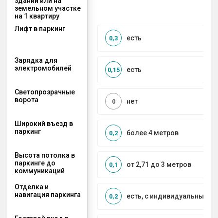
здании или на
земельном участке
на 1 квартиру
Лифт в паркинг
есть
0,3
Зарядка для
электромобилей
есть
0,15
Светопрозрачные
ворота
нет
0
Широкий въезд в
паркинг
более 4 метров
0,2
Высота потолка в
паркинге до
от 2,71 до 3 метров
0,1
коммуникаций
Отделка и
навигация паркинга
есть, с индивидуальным д
0,2