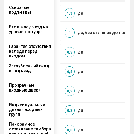
Сквозные
подъезды
да
1,3
Вход в подъезд на
уровне тротуара
да, без ступенек до лифта
1
Гарантия отсутствия
наледи перед
да
0,3
входом
Заглубленный вход
в подъезд
да
0,5
Прозрачные
входные двери
да
0,3
Индивидуальный
дизайн входных
да
0,3
групп
Панорамное
остекление тамбура
да
0,3
или холла входной