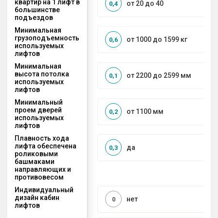
квартир на 1 лифт в
от 20 до 40
0,4
большинстве
подъездов
Минимальная
грузоподъемность
от 1000 до 1599 кг
0,6
используемых
лифтов
Минимальная
высота потолка
от 2200 до 2599 мм
0,1
используемых
лифтов
Минимальный
проем дверей
от 1100 мм
0,2
используемых
лифтов
Плавность хода
лифта обеспечена
да
0,3
роликовыми
башмаками
направляющих и
противовесом
Индивидуальный
дизайн кабин
нет
0
лифтов