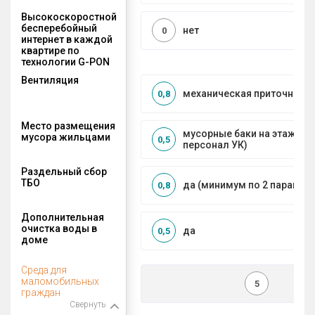
Высокоскоростной
бесперебойный
нет
0
интернет в каждой
квартире по
технологии G-PON
Вентиляция
механическая приточно-в
0,8
Место размещения
мусорные баки на этажах 
мусора жильцами
0,5
персонал УК)
Раздельный сбор
ТБО
да (минимум по 2 парамет
0,8
Дополнительная
очистка воды в
да
0,5
доме
Среда для
маломобильных
5
граждан
Свернуть