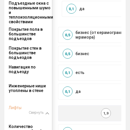
Подъездные окна с
повышенными шумо
да
0,1
и
теплоизоляционными
свойствами
Покрытие пола в
бизнес (от керамогранита 
большинстве
0,5
мрамора)
подъездов
Покрытие стен в
большинстве
бизнес
0,5
подъездов
Навигация по
подъезду
есть
0,1
Инженерные ниши
утоплены в стене
да
0,1
Лифты
Свернуть
1,9
Количество