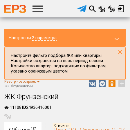
Настроены
2 параметра
×
Настройте фильтр подбора ЖК или квартиры.
Настройки сохранятся на весь период сессии.
Количество квартир, подходящих по фильтрам,
указано оранжевым цветом.
Реестр новостроек
+
Регион ЖК
ЖК Фрунзенский
г.Москва
ЖК Фрунзенский
Район в регионе
11108
ID
24936416001
Все
Населённый пункт
Строится
137