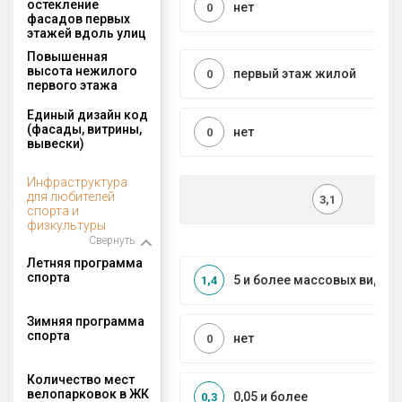
остекление
нет
0
фасадов первых
этажей вдоль улиц
Повышенная
высота нежилого
первый этаж жилой
0
первого этажа
Единый дизайн код
(фасады, витрины,
нет
0
вывески)
Инфраструктура
для любителей
3,1
спорта и
физкультуры
Свернуть
Летняя программа
спорта
5 и более массовых видов
1,4
Зимняя программа
спорта
нет
0
Количество мест
велопарковок в ЖК
0,05 и более
0,3