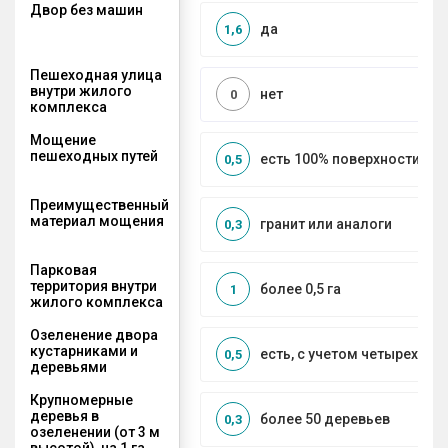
Двор без машин
да
1,6
Пешеходная улица
внутри жилого
нет
0
комплекса
Мощение
пешеходных путей
есть 100% поверхности
0,5
Преимущественный
материал мощения
гранит или аналоги
0,3
Парковая
территория внутри
более 0,5 га
1
жилого комплекса
Озеленение двора
кустарниками и
есть, с учетом четырех се
0,5
деревьями
Крупномерные
деревья в
более 50 деревьев
0,3
озеленении (от 3 м
высотой), на 1 га