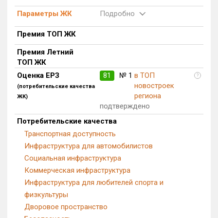
Блокированных домов
0 из 175
Параметры ЖК
Подробно
Квартир, апартаментов,
блоков в БД
137 из 56 039
Премия ТОП ЖК
Премия Летний
ТОП ЖК
Оценка ЕРЗ
81
№ 1
в ТОП
?
новостроек
(потребительские качества
региона
ЖК)
подтверждено
Потребительские качества
Транспортная доступность
Инфраструктура для автомобилистов
Социальная инфраструктура
Коммерческая инфраструктура
Инфраструктура для любителей спорта и
физкультуры
Дворовое пространство