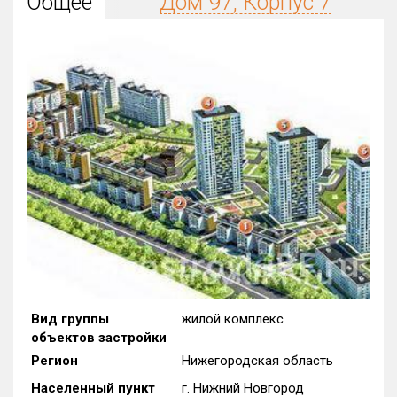
Общее
Дом 97, Корпус 7
Округ
Все
Район в городе
Все
Цена
₽/м²
млн ₽
от
до
Общая площадь, м²
от
до
Срок сдачи
от
до
Вид объекта
Вид группы
жилой комплекс
объектов застройки
Кол-во комнат
Регион
Нижегородская область
Населенный пункт
г. Нижний Новгород