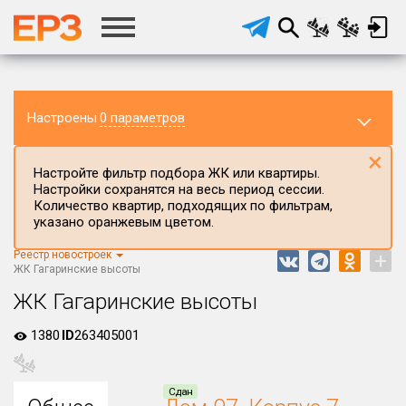
Настроены
0 параметров
×
Настройте фильтр подбора ЖК или квартиры.
Настройки сохранятся на весь период сессии.
Количество квартир, подходящих по фильтрам,
указано оранжевым цветом.
Реестр новостроек
+
Регион ЖК
ЖК Гагаринские высоты
Нижегородская область
ЖК Гагаринские высоты
Район в регионе
1380
ID
263405001
Все
Населённый пункт
Сдан