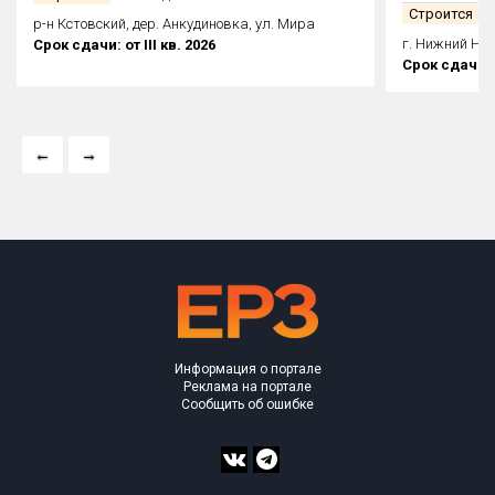
млн₽
Строится
5 из 27 домов
Строится
5 
р-н Кстовский, дер. Анкудиновка, ул. Мира
г. Нижний Нов
Срок сдачи: от III кв. 2026
Срок сдачи: о
Информация о портале
Реклама на портале
Сообщить об ошибке