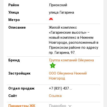
Район
Приокский
Только новые
Улица
улица Гагарина
Оценка ЕРЗ ЖК
Метро
от
до
Описание
Жилой комплекс
«Гагаринские высоты» –
с продажами
новый комплекс в Нижнем
Новгороде, расположенный в
Приокском районе по адресу
Рейтинг ЕРЗ
пр. Гагарина, 97.
Бренд
Группа компаний Ойкумена
Найдено:
5
Жилых комплексов
386 из 386
Застройщик
ООО Ойкумена Нижний
Новгород
Многоквартирных домов
1 117 из 1 117
Блокированных домов
22 из 22
Отдел продаж
+7 (831) 437 ...
Домов с апартаментами
9 из 9
Сайт
Ссылка
Поселков таунхаусов
3 из 3
Соц. сети
Многоквартирных домов
11 из 11