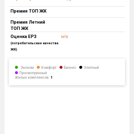
Блокированных домов
55 из 55
Параметры ЖК
Подробно
Квартир, апартаментов,
Премия ТОП ЖК
блоков в БД
9 622 из 9 622
Премия Летний
ТОП ЖК
Оценка ЕРЗ
н/о
(потребительские качества
ЖК)
Эконом
Комфорт
Бизнес
Элитный
Просмотренный
Жилых комплексов:
1