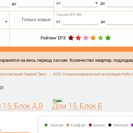
от
до
до
Оценка ЕРЗ ЖК
Только новые
от
до
Рейтинг ЕРЗ
хранятся на весь период сессии. Количество квартир, подходя
ппа компаний Первый Трест
ООО Специализированный застройщик Небо 
01
Сдан
 15, Блок А,В
Дом 15, Блок Б
Эконом
Комфорт
Бизнес
Элитный
н