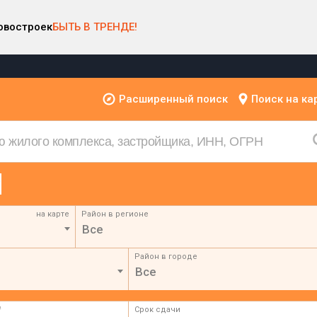
овостроек
БЫТЬ В ТРЕНДЕ!
Расширенный поиск
Поиск на ка
на карте
Район в регионе
Все
Район в городе
Все
²
Срок сдачи