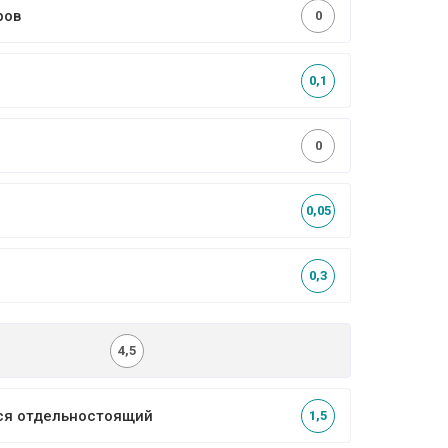
ров
0
0,1
0
0,05
0,3
4,5
ся отдельностоящий
1,5