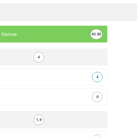
 баллов
45.85
4
4
0
1,9