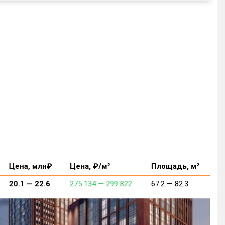
Цена, млн₽
Цена, ₽/м²
Площадь, м²
20.1 —
22.6
275 134 —
299 822
67.2 —
82.3