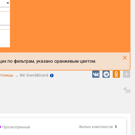
×
щих по фильтрам, указано оранжевым цветом.
+
Столицы
ЖК Grand&Grand
Жилых комплексов:
1
Просмотренный