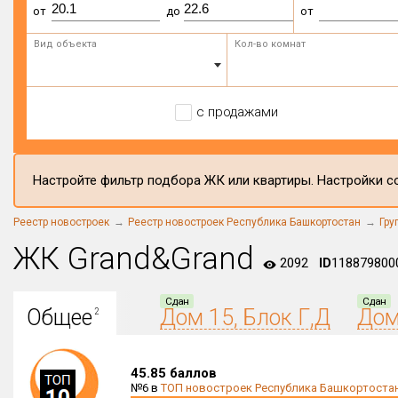
от
до
от
Вид объекта
Кол-во комнат
с продажами
Настройте фильтр подбора ЖК или квартиры. Настройки со
Реестр новостроек
Реестр новостроек Республика Башкортостан
Гру
ЖК Grand&Grand
2092
ID
118879800
Сдан
Сдан
Общее
Дом 15, Блок Г,Д
Дом
2
45.85 баллов
№6 в
ТОП новостроек Республика Башкортоста