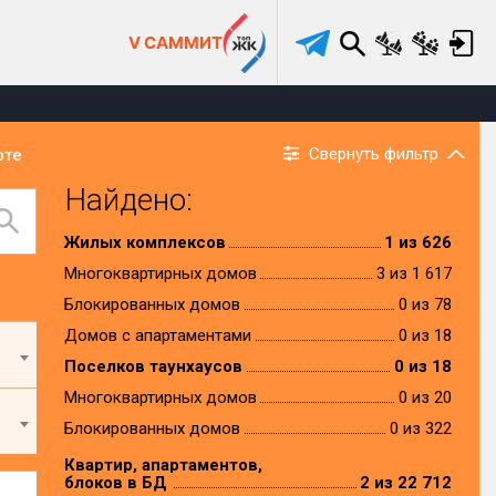
V САММИТ
Свернуть фильтр
рте
Найдено:
Жилых комплексов
1 из 626
Многоквартирных домов
3 из 1 617
Блокированных домов
0 из 78
Домов с апартаментами
0 из 18
Поселков таунхаусов
0 из 18
Многоквартирных домов
0 из 20
Блокированных домов
0 из 322
Квартир, апартаментов,
блоков в БД
2 из 22 712