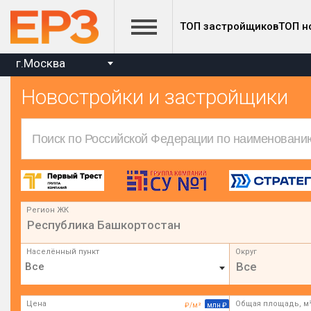
ТОП застройщиков
ТОП н
г.Москва
Новостройки и застройщики
Регион ЖК
Республика Башкортостан
Населённый пункт
Округ
Все
Цена
Общая площадь, м
₽/м²
млн ₽