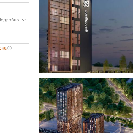
Подробно
она
?