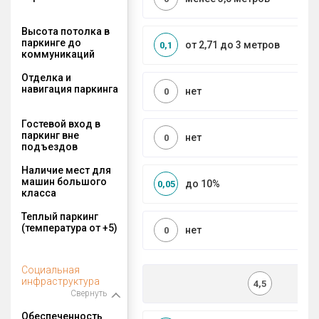
Высота потолка в
паркинге до
от 2,71 до 3 метров
0,1
коммуникаций
Отделка и
навигация паркинга
нет
0
Гостевой вход в
паркинг вне
нет
0
подъездов
Наличие мест для
машин большого
до 10%
0,05
класса
Теплый паркинг
(температура от +5)
нет
0
Социальная
инфраструктура
4,5
Свернуть
Обеспеченность