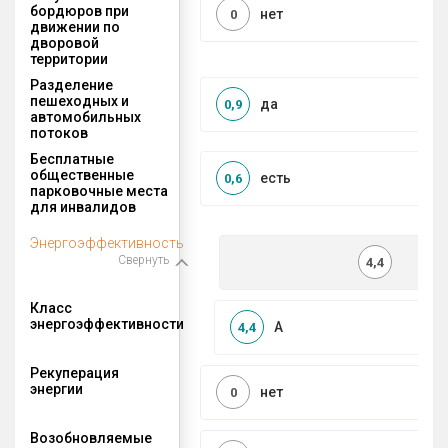
бордюров при
нет
0
движении по
дворовой
территории
Разделение
пешеходных и
да
0,9
автомобильных
потоков
Бесплатные
общественные
есть
0,6
парковочные места
для инвалидов
Энергоэффективность
Свернуть
4,4
Класс
энергоэффективности
A
4,4
Рекуперация
энергии
нет
0
Возобновляемые