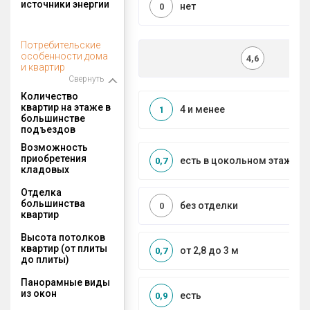
источники энергии
нет
0
Потребительские
особенности дома
4,6
и квартир
Свернуть
Количество
квартир на этаже в
4 и менее
1
большинстве
подъездов
Возможность
приобретения
есть в цокольном этаже
0,7
кладовых
Отделка
большинства
без отделки
0
квартир
Высота потолков
квартир (от плиты
от 2,8 до 3 м
0,7
до плиты)
Панорамные виды
из окон
есть
0,9