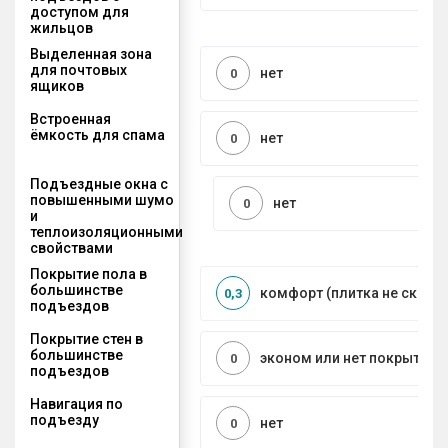
доступом для
жильцов
Выделенная зона
для почтовых
нет
0
ящиков
Встроенная
ёмкость для спама
нет
0
Подъездные окна с
повышенными шумо
нет
0
и
теплоизоляционными
свойствами
Покрытие пола в
большинстве
комфорт (плитка не сколь
0,3
подъездов
Покрытие стен в
большинстве
эконом или нет покрытия
0
подъездов
Навигация по
подъезду
нет
0