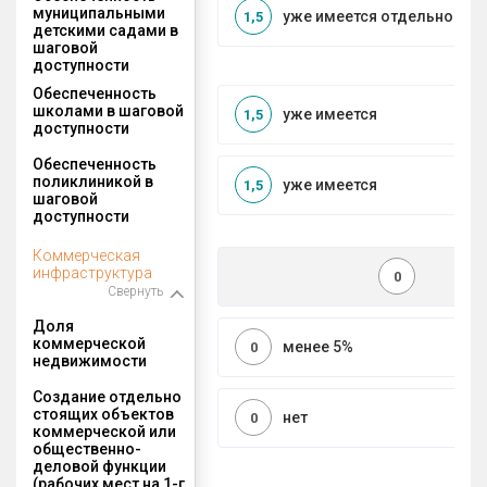
муниципальными
уже имеется отдельносто
1,5
детскими садами в
шаговой
доступности
Обеспеченность
школами в шаговой
уже имеется
1,5
доступности
Обеспеченность
поликлиникой в
уже имеется
1,5
шаговой
доступности
Коммерческая
инфраструктура
0
Свернуть
Доля
коммерческой
менее 5%
0
недвижимости
Создание отдельно
стоящих объектов
нет
0
коммерческой или
общественно-
деловой функции
(рабочих мест на 1-г