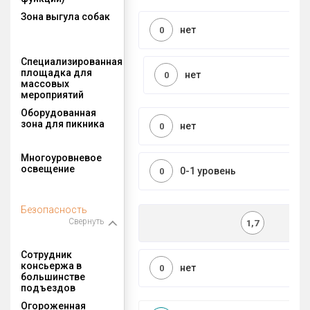
Зона выгула собак
нет
0
Специализированная
площадка для
нет
0
массовых
мероприятий
Оборудованная
зона для пикника
нет
0
Многоуровневое
освещение
0-1 уровень
0
Безопасность
Свернуть
1,7
Сотрудник
консьержа в
нет
0
большинстве
подъездов
Огороженная