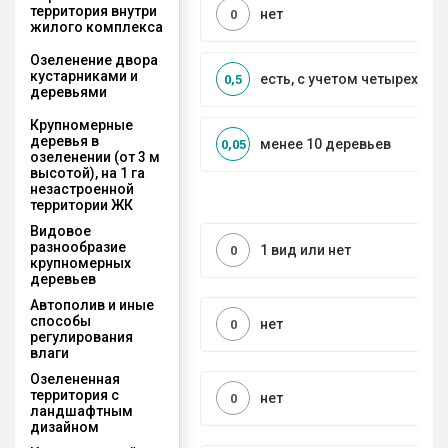
территория внутри
нет
0
жилого комплекса
Озеленение двора
кустарниками и
есть, с учетом четырех се
0,5
деревьями
Крупномерные
деревья в
менее 10 деревьев
0,05
озеленении (от 3 м
высотой), на 1 га
незастроенной
территории ЖК
Видовое
разнообразие
1 вид или нет
0
крупномерных
деревьев
Автополив и иные
способы
нет
0
регулирования
влаги
Озелененная
территория с
нет
0
ландшафтным
дизайном