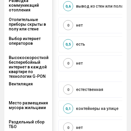
Разводка
коммуникаций
вывод из стен или пола
0,6
отопления
Отопительные
приборы скрыты в
нет
0
полу или стене
Выбор интернет
операторов
есть
0,5
Высокоскоростной
бесперебойный
нет
0
интернет в каждой
квартире по
технологии G-PON
Вентиляция
естественная
0
Место размещения
мусора жильцами
контейнеры на улице
0,1
Раздельный сбор
ТБО
нет
0