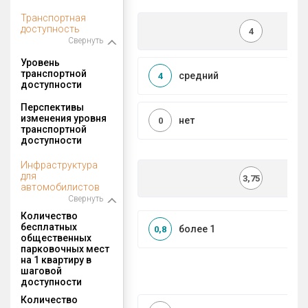
Транспортная
доступность
4
Свернуть
Уровень
транспортной
средний
4
доступности
Перспективы
изменения уровня
нет
0
транспортной
доступности
Инфраструктура
для
3,75
автомобилистов
Свернуть
Количество
бесплатных
более 1
0,8
общественных
парковочных мест
на 1 квартиру в
шаговой
доступности
Количество