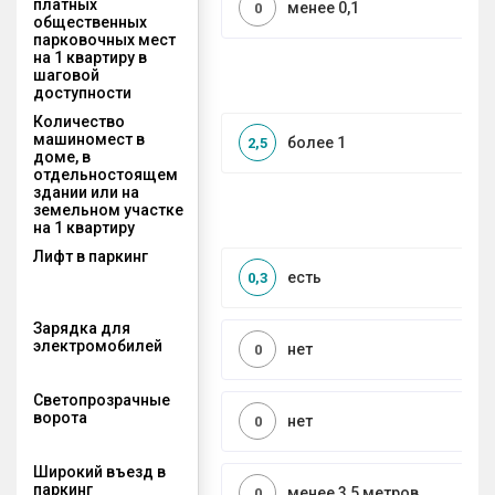
платных
менее 0,1
0
общественных
парковочных мест
на 1 квартиру в
шаговой
доступности
Количество
машиномест в
более 1
2,5
доме, в
отдельностоящем
здании или на
земельном участке
на 1 квартиру
Лифт в паркинг
есть
0,3
Зарядка для
электромобилей
нет
0
Светопрозрачные
ворота
нет
0
Широкий въезд в
паркинг
менее 3,5 метров
0