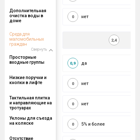
Дополнительная
очистка воды в
нет
0
доме
Среда для
маломобильных
2,4
граждан
Свернуть
Просторные
входные группы
да
0,9
Низкие поручни и
кнопки в лифте
нет
0
Тактильная плитка
и направляющие на
нет
0
тротуарах
Уклоны для съезда
на коляске
5% и более
0
Отсутствие