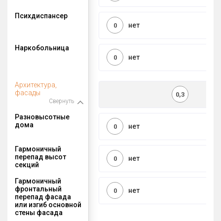
Психдиспансер
нет
0
Наркобольница
нет
0
Архитектура,
фасады
0,3
Свернуть
Разновысотные
дома
нет
0
Гармоничный
перепад высот
нет
0
секций
Гармоничный
фронтальный
нет
0
перепад фасада
или изгиб основной
стены фасада