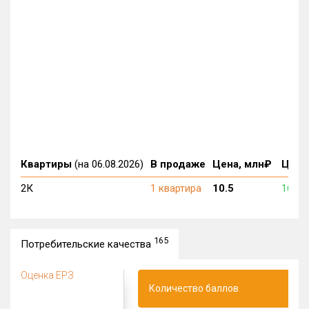
Квартиры
(на 06.08.2026)
В продаже
Цена, млн₽
Цена,
2К
1 квартира
10.5
161 5
165
Потребительские качества
Оценка ЕРЗ
Количество баллов