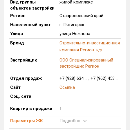
Вид группы
жилой комплекс
Только новые
объектов застройки
Регион
Ставропольский край
Оценка ЕРЗ ЖК
Населенный пункт
г. Пятигорск
от
до
Улица
улица Нежнова
с продажами
Бренд
Строительно-инвестиционная
компания Регион
н/р
Застройщик
ООО Специализированный
Рейтинг ЕРЗ
застройщик Регион
Найдено:
Отдел продаж
+7 (928) 634 ... , +7 (962) 453 ...
Жилых комплексов
1 из 332
Сайт
Ссылка
Многоквартирных домов
1 из 986
Соц. сети
Блокированных домов
0 из 12
Квартир в продаже
1
Домов с апартаментами
0 из 2
Поселков таунхаусов
0 из 5
Параметры ЖК
Подробно
Блокированных домов
0 из 10