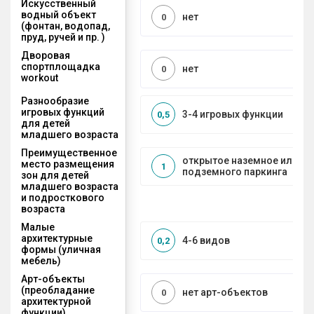
Искусственный
водный объект
нет
0
(фонтан, водопад,
пруд, ручей и пр. )
Дворовая
спортплощадка
нет
0
workout
Разнообразие
игровых функций
3-4 игровых функции
0,5
для детей
младшего возраста
Преимущественное
открытое наземное или на
место размещения
1
подземного паркинга
зон для детей
младшего возраста
и подросткового
возраста
Малые
архитектурные
4-6 видов
0,2
формы (уличная
мебель)
Арт-объекты
(преобладание
нет арт-объектов
0
архитектурной
функции)