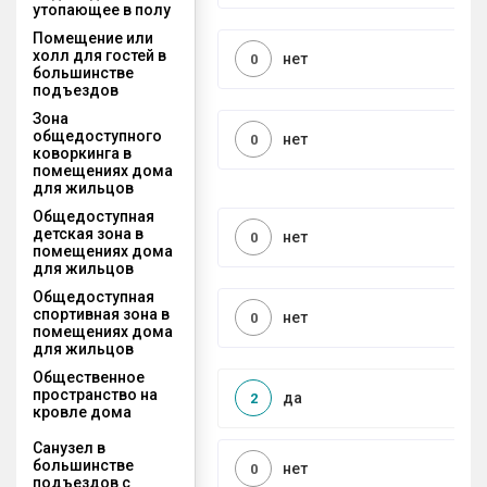
утопающее в полу
Помещение или
холл для гостей в
нет
0
большинстве
подъездов
Зона
общедоступного
нет
0
коворкинга в
помещениях дома
для жильцов
Общедоступная
детская зона в
нет
0
помещениях дома
для жильцов
Общедоступная
спортивная зона в
нет
0
помещениях дома
для жильцов
Общественное
пространство на
да
2
кровле дома
Санузел в
большинстве
нет
0
подъездов с