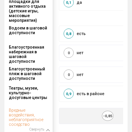
площадки для
да
0,1
активного отдыха
(детские игры,
массовые
мероприятия)
Водоем в шаговой
доступности
есть
0,8
Благоустроенная
набережная в
нет
0
шаговой
доступности
Благоустроенный
пляж в шаговой
нет
0
доступности
Театры, музеи,
культурно-
есть в районе
0,9
досуговые центры
Вредные
воздействия,
-0,85
неблагоприятное
соседство
Свернуть