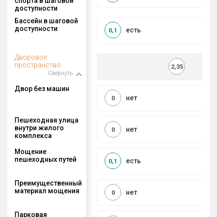
спорта в шаговой
доступности
Бассейн в шаговой
доступности
есть
0,1
Дворовое
пространство
2,35
Свернуть
Двор без машин
нет
0
Пешеходная улица
внутри жилого
нет
0
комплекса
Мощение
пешеходных путей
есть
0,1
Преимущественный
материал мощения
нет
0
Парковая