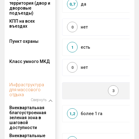
территория (двор и
да
0,7
дворовые
подъезды)
КПП на всех
въездах
нет
0
Пункт охраны
есть
1
Класс умного МКД
нет
0
Инфраструктура
для массового
3
отдыха
Свернуть
Внеквартальная
благоустроенная
более 1 га
1,2
зеленая зона в
шаговой
доступности
Внеквартальные