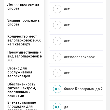
Летняя программа
спорта
нет
0
Зимняя программа
спорта
нет
0
Количество мест
велопарковок в ЖК
нет
0
на 1 квартиру
Преимущественный
вид велопарковок в
нет велопарковок
0
ЖК
Сервис для
обслуживания
нет
0
велосипедов
Обеспеченность
фитнес центром,
более 5 программ до 2 км
0,5
спортивными
секциями
Внеквартальные
площадки для
да
0,1