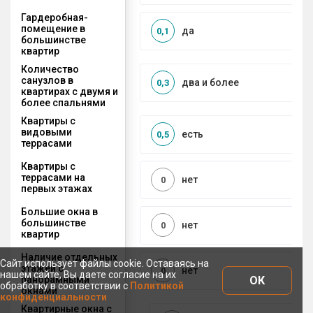
Гардеробная-
помещение в
да
0,1
большинстве
квартир
Количество
санузлов в
два и более
0,3
квартирах с двумя и
более спальнями
Квартиры с
видовыми
есть
0,5
террасами
Квартиры с
террасами на
нет
0
первых этажах
Большие окна в
большинстве
нет
0
квартир
Наличие отдельных
Сайт использует файлы cookie. Оставаясь на
этажей с
нет
0
нашем сайте, Вы даете согласие на их
ОК
панорамными
обработку в соответствии с
Политикой
окнами
конфиденциальности
Квартирные окна с