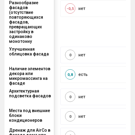
Разнообразие
фасадов
нет
-0,5
(отсутствие
повторяющихся
фасадов,
превращающих
застройку в
одинаково
монотонну
Улучшенная
облицовка фасада
нет
0
Наличие элементов
декора или
есть
0,8
микромассинга на
фасаде
Архитектурная
подсветка фасадов
нет
0
Места под внешние
блоки
нет
0
кондиционеров
Дренаж для AirCo в
фасаде дома или