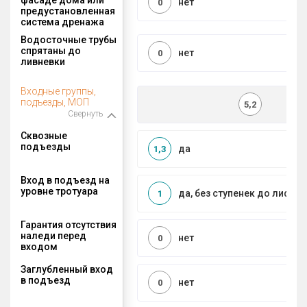
нет
0
предустановленная
система дренажа
Водосточные трубы
спрятаны до
нет
0
ливневки
Входные группы,
подъезды, МОП
5,2
Свернуть
Сквозные
подъезды
да
1,3
Вход в подъезд на
уровне тротуара
да, без ступенек до лифта
1
Гарантия отсутствия
наледи перед
нет
0
входом
Заглубленный вход
в подъезд
нет
0