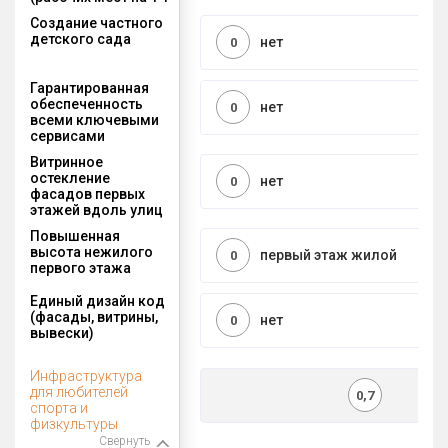
Создание частного
детского сада
нет
0
Гарантированная
обеспеченность
нет
0
всеми ключевыми
сервисами
Витринное
остекление
нет
0
фасадов первых
этажей вдоль улиц
Повышенная
высота нежилого
первый этаж жилой
0
первого этажа
Единый дизайн код
(фасады, витрины,
нет
0
вывески)
Инфраструктура
для любителей
0,7
спорта и
физкультуры
Свернуть