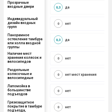
Прозрачные
входные двери
да
0,3
Индивидуальный
дизайн входных
нет
0
групп
Панорамное
остекление тамбура
да
0,3
или холла входной
группы
Наличие мест
хранения колясок и
нет
0
велосипедов
Раздельные
колясочные и
нет мест хранения
0
велосипедные
Лапомойка в
большинстве
нет
0
подъездов
Грязезащитное
покрытие в тамбуре
нет
0
подъезда,