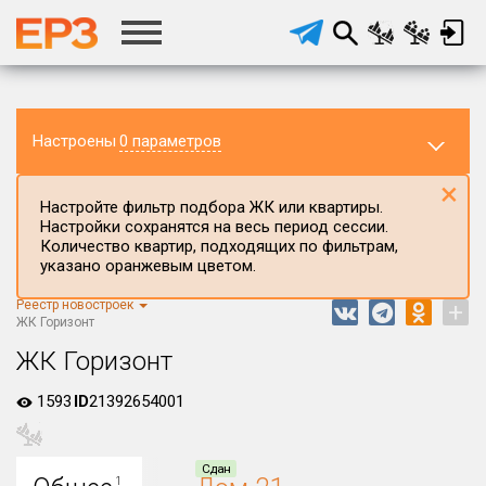
Настроены
0 параметров
×
Настройте фильтр подбора ЖК или квартиры.
Настройки сохранятся на весь период сессии.
Количество квартир, подходящих по фильтрам,
указано оранжевым цветом.
Реестр новостроек
+
Регион ЖК
ЖК Горизонт
Ставропольский край
ЖК Горизонт
Район в регионе
1593
ID
21392654001
Все
Населённый пункт
Сдан
1