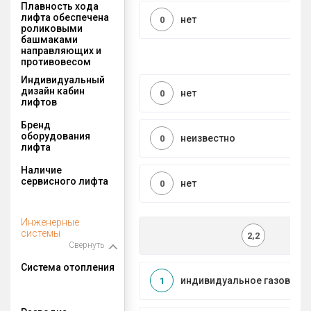
Плавность хода
лифта обеспечена
нет
0
роликовыми
башмаками
направляющих и
противовесом
Индивидуальный
дизайн кабин
нет
0
лифтов
Бренд
оборудования
неизвестно
0
лифта
Наличие
сервисного лифта
нет
0
Инженерные
системы
2,2
Свернуть
Система отопления
индивидуальное газовое
1