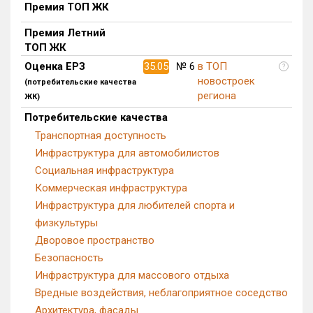
Премия ТОП ЖК
Квартир, апартаментов,
блоков в БД
1 из 13 650
Премия Летний
ТОП ЖК
Оценка ЕРЗ
35.05
№ 6
в ТОП
?
новостроек
(потребительские качества
региона
ЖК)
Потребительские качества
Транспортная доступность
Инфраструктура для автомобилистов
Социальная инфраструктура
Коммерческая инфраструктура
Инфраструктура для любителей спорта и
физкультуры
Дворовое пространство
Безопасность
Инфраструктура для массового отдыха
Вредные воздействия, неблагоприятное соседство
Архитектура, фасады