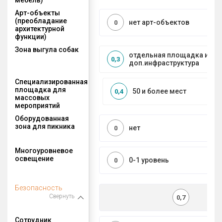
Арт-объекты
(преобладание
нет арт-объектов
0
архитектурной
функции)
Зона выгула собак
отдельная площадка и
0,3
доп.инфраструктура
Специализированная
площадка для
50 и более мест
0,4
массовых
мероприятий
Оборудованная
зона для пикника
нет
0
Многоуровневое
освещение
0-1 уровень
0
Безопасность
Свернуть
0,7
Сотрудник