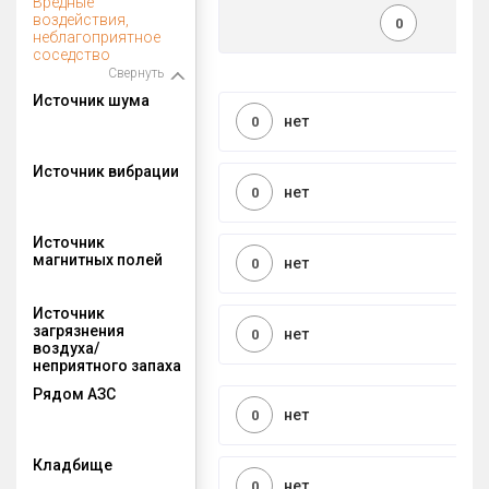
Вредные
воздействия,
0
неблагоприятное
соседство
Свернуть
Источник шума
нет
0
Источник вибрации
нет
0
Источник
магнитных полей
нет
0
Источник
загрязнения
нет
0
воздуха/
неприятного запаха
Рядом АЗС
нет
0
Кладбище
нет
0