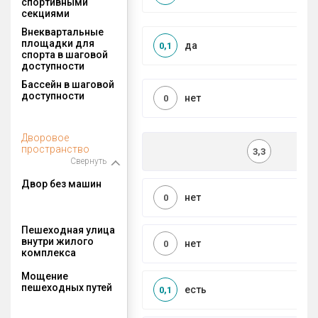
спортивными
секциями
Внеквартальные
площадки для
да
0,1
спорта в шаговой
доступности
Бассейн в шаговой
доступности
нет
0
Дворовое
пространство
3,3
Свернуть
Двор без машин
нет
0
Пешеходная улица
внутри жилого
нет
0
комплекса
Мощение
пешеходных путей
есть
0,1