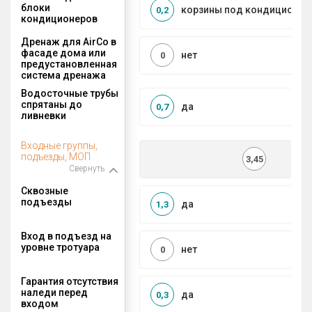
блоки
корзины под кондиционер
0,2
кондиционеров
Дренаж для AirCo в
фасаде дома или
нет
0
предустановленная
система дренажа
Водосточные трубы
спрятаны до
да
0,7
ливневки
Входные группы,
подъезды, МОП
3,45
Свернуть
Сквозные
подъезды
да
1,3
Вход в подъезд на
уровне тротуара
нет
0
Гарантия отсутствия
наледи перед
да
0,3
входом