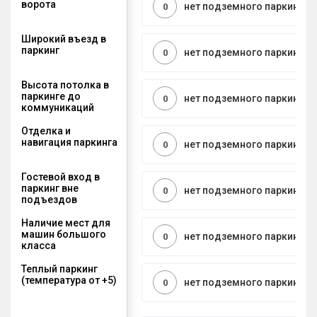
ворота
нет подземного паркинга
0
Широкий въезд в
паркинг
нет подземного паркинга
0
Высота потолка в
паркинге до
нет подземного паркинга
0
коммуникаций
Отделка и
навигация паркинга
нет подземного паркинга
0
Гостевой вход в
паркинг вне
нет подземного паркинга
0
подъездов
Наличие мест для
машин большого
нет подземного паркинга
0
класса
Теплый паркинг
(температура от +5)
нет подземного паркинга
0