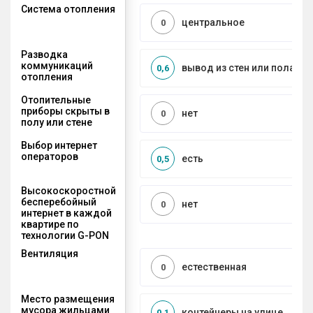
Система отопления
центральное
0
Разводка
коммуникаций
вывод из стен или пола
0,6
отопления
Отопительные
приборы скрыты в
нет
0
полу или стене
Выбор интернет
операторов
есть
0,5
Высокоскоростной
бесперебойный
нет
0
интернет в каждой
квартире по
технологии G-PON
Вентиляция
естественная
0
Место размещения
мусора жильцами
контейнеры на улице
0,1