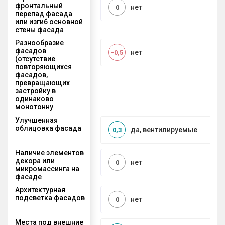
фронтальный
нет
0
перепад фасада
или изгиб основной
стены фасада
Разнообразие
фасадов
нет
-0,5
(отсутствие
повторяющихся
фасадов,
превращающих
застройку в
одинаково
монотонну
Улучшенная
облицовка фасада
да, вентилируемые
0,3
Наличие элементов
декора или
нет
0
микромассинга на
фасаде
Архитектурная
подсветка фасадов
нет
0
Места под внешние