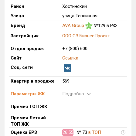
Район
Хостинский
Только новые
Улица
улица Тепличная
Оценка ЕРЗ ЖК
Бренд
AVA Group
№129 в РФ
4.5
от
до
Застройщик
ООО СЗ БизнесПроект
с продажами
Отдел продаж
+7 (800) 600 ...
Сайт
Ссылка
Рейтинг ЕРЗ
Соц. сети
Найдено:
Квартир в продаже
569
Жилых комплексов
1 из 783
Параметры ЖК
Подробно
Многоквартирных домов
6 из 3 375
Премия ТОП ЖК
Блокированных домов
0 из 646
Домов с апартаментами
0 из 172
Премия Летний
ТОП ЖК
Поселков таунхаусов
0 из 10
Оценка ЕРЗ
26.55
№ 73
в ТОП
?
Многоквартирных домов
0 из 1