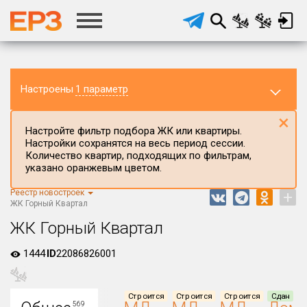
Настроены
1 параметр
×
Настройте фильтр подбора ЖК или квартиры.
Настройки сохранятся на весь период сессии.
Количество квартир, подходящих по фильтрам,
указано оранжевым цветом.
Реестр новостроек
+
Регион ЖК
ЖК Горный Квартал
Краснодарский край
ЖК Горный Квартал
Район в регионе
1444
ID
22086826001
Все
Населённый пункт
Строится
Строится
Строится
Сдан
569