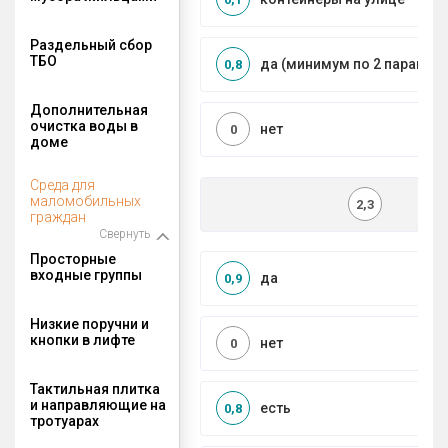
Раздельный сбор
ТБО
да (минимум по 2 парамет
0,8
Дополнительная
очистка воды в
нет
0
доме
Среда для
маломобильных
2,3
граждан
Свернуть
Просторные
входные группы
да
0,9
Низкие поручни и
кнопки в лифте
нет
0
Тактильная плитка
и направляющие на
есть
0,8
тротуарах