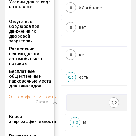
Уклоны для съезда
на коляске
5% и более
0
Отсутствие
бордюров при
нет
0
движении по
дворовой
территории
Разделение
пешеходных и
нет
0
автомобильных
потоков
Бесплатные
общественные
есть
0,6
парковочные места
для инвалидов
Энергоэффективность
Свернуть
2,2
Класс
энергоэффективности
B
2,2