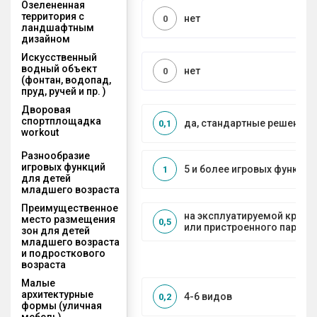
Озелененная
территория с
нет
0
ландшафтным
дизайном
Искусственный
водный объект
нет
0
(фонтан, водопад,
пруд, ручей и пр. )
Дворовая
спортплощадка
да, стандартные решения
0,1
workout
Разнообразие
игровых функций
5 и более игровых функций
1
для детей
младшего возраста
Преимущественное
на эксплуатируемой кров
место размещения
0,5
или пристроенного паркин
зон для детей
младшего возраста
и подросткового
возраста
Малые
архитектурные
4-6 видов
0,2
формы (уличная
мебель)