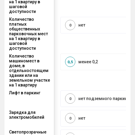
на 1 квартиру в
шаговой
доступности
Количество
платных
нет
0
общественных
парковочных мест
на 1 квартиру в
шаговой
доступности
Количество
машиномест в
менее 0,2
0,5
доме, в
отдельностоящем
здании или на
земельном участке
на 1 квартиру
Лифт в паркинг
нет подземного паркинга
0
Зарядка для
электромобилей
нет
0
Светопрозрачные