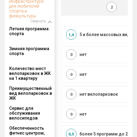
Инфраструктура
для любителей
2
спорта и
физкультуры
Свернуть
Летняя программа
спорта
5 и более массовых видов
1,4
Зимняя программа
спорта
нет
0
Количество мест
велопарковок в ЖК
нет
0
на 1 квартиру
Преимущественный
вид велопарковок в
нет велопарковок
0
ЖК
Сервис для
обслуживания
нет
0
велосипедов
Обеспеченность
фитнес центром,
более 5 программ до 2 км
0,5