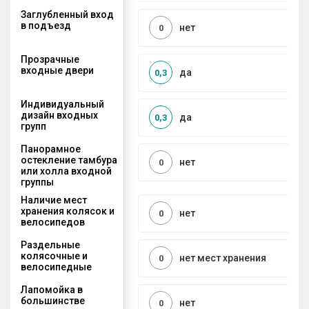
Заглубленный вход
в подъезд
нет
0
Прозрачные
входные двери
да
0,3
Индивидуальный
дизайн входных
да
0,3
групп
Панорамное
остекление тамбура
нет
0
или холла входной
группы
Наличие мест
хранения колясок и
нет
0
велосипедов
Раздельные
колясочные и
нет мест хранения
0
велосипедные
Лапомойка в
большинстве
нет
0