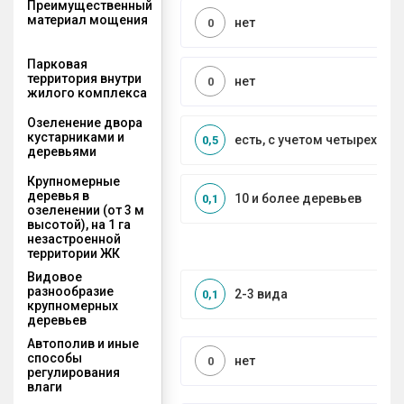
Преимущественный
материал мощения
нет
0
Парковая
территория внутри
нет
0
жилого комплекса
Озеленение двора
кустарниками и
есть, с учетом четырех се
0,5
деревьями
Крупномерные
деревья в
10 и более деревьев
0,1
озеленении (от 3 м
высотой), на 1 га
незастроенной
территории ЖК
Видовое
разнообразие
2-3 вида
0,1
крупномерных
деревьев
Автополив и иные
способы
нет
0
регулирования
влаги