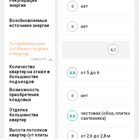
Рекуперация
энергии
нет
0
Возобновляемые
источники энергии
нет
0
Потребительские
особенности дома
4,1
и квартир
Свернуть
Количество
квартир на этаже в
от 5 до 6
0,8
большинстве
подъездов
Возможность
приобретения
нет
0
кладовых
Отделка
чистовая (обои, плитка, по
большинства
0,6
сантехника)
квартир
Высота потолков
квартир (от плиты
от 2,6 до 2,8 м
0