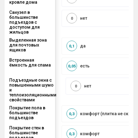
кровле дома
Санузел в
большинстве
нет
0
подъездов с
доступом для
жильцов
Выделенная зона
для почтовых
да
0,1
ящиков
Встроенная
ёмкость для спама
есть
0,05
Подъездные окна с
повышенными шумо
нет
0
и
теплоизоляционными
свойствами
Покрытие пола в
большинстве
комфорт (плитка не сколь
0,3
подъездов
Покрытие стен в
большинстве
комфорт
0,3
подъездов