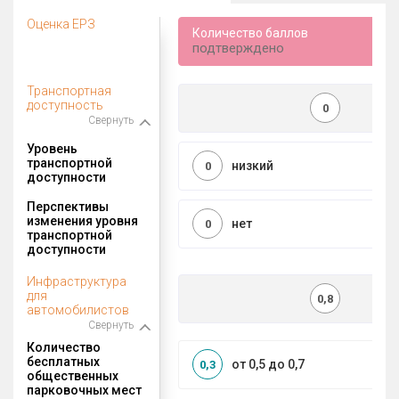
Оценка ЕРЗ
Количество баллов
подтверждено
Транспортная
доступность
0
Свернуть
Уровень
транспортной
низкий
0
доступности
Перспективы
изменения уровня
нет
0
транспортной
доступности
Инфраструктура
для
0,8
автомобилистов
Свернуть
Количество
бесплатных
от 0,5 до 0,7
0,3
общественных
парковочных мест