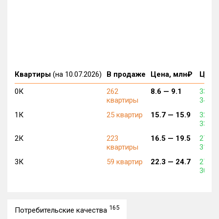
Квартиры
(на 10.07.2026)
В продаже
Цена, млн₽
Цена,
0К
262
8.6 —
9.1
331 8
квартиры
342 0
1К
25 квартир
15.7 —
15.9
328 3
331 5
2К
223
16.5 —
19.5
272 6
квартиры
316 5
3К
59 квартир
22.3 —
24.7
273 3
300 0
165
Потребительские качества