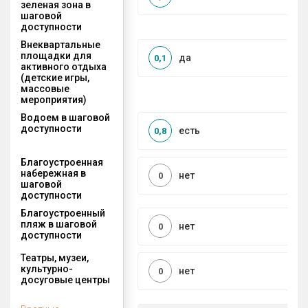
зеленая зона в
шаговой
доступности
Внеквартальные
площадки для
да
0,1
активного отдыха
(детские игры,
массовые
мероприятия)
Водоем в шаговой
доступности
есть
0,8
Благоустроенная
набережная в
нет
0
шаговой
доступности
Благоустроенный
пляж в шаговой
нет
0
доступности
Театры, музеи,
культурно-
нет
0
досуговые центры