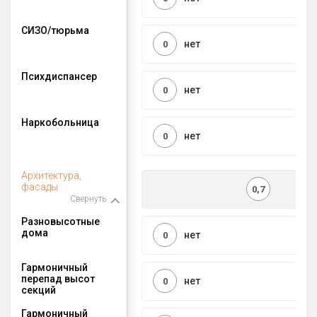
СИЗО/тюрьма
нет
0
Психдиспансер
нет
0
Наркобольница
нет
0
Архитектура,
фасады
0,7
Свернуть
Разновысотные
дома
нет
0
Гармоничный
перепад высот
нет
0
секций
Гармоничный