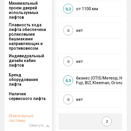
Минимальный
проем дверей
от 1100 мм
0,2
используемых
лифтов
Плавность хода
лифта обеспечена
нет
0
роликовыми
башмаками
направляющих и
противовесом
Индивидуальный
дизайн кабин
нет
0
лифтов
Бренд
бизнес (OTIS/Метеор, HYUND
оборудования
0,3
Fuji, BLT, Kleeman, Orona)
лифта
Наличие
сервисного лифта
нет
0
Инженерные
системы
2
Свернуть