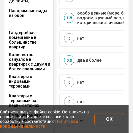
до плиты)
Панорамные виды
особо ценные (море, боль
из окон
водоем, крупный лес, горы
1,9
исторически значимый объ
Гардеробная-
помещение в
нет
0
большинстве
квартир
Количество
санузлов в
два и более
0,3
квартирах с двумя и
более спальнями
Квартиры с
видовыми
нет
0
террасами
Квартиры с
террасами на
нет
0
первых этажах
Сайт использует файлы cookie. Оставаясь на
Большие окна в
нашем сайте, Вы даете согласие на их
ОК
большинстве
нет
0
обработку в соответствии с
Политикой
квартир
конфиденциальности