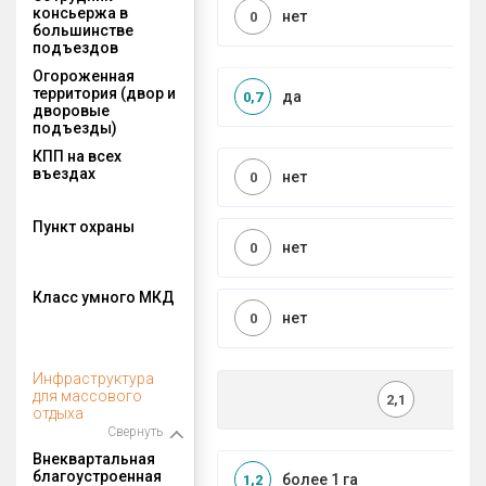
консьержа в
нет
0
большинстве
подъездов
Огороженная
территория (двор и
да
0,7
дворовые
подъезды)
КПП на всех
въездах
нет
0
Пункт охраны
нет
0
Класс умного МКД
нет
0
Инфраструктура
для массового
2,1
отдыха
Свернуть
Внеквартальная
благоустроенная
более 1 га
1,2