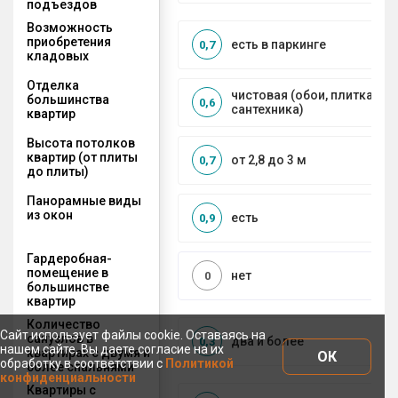
подъездов
Возможность
приобретения
есть в паркинге
0,7
кладовых
Отделка
чистовая (обои, плитка, по
большинства
0,6
сантехника)
квартир
Высота потолков
квартир (от плиты
от 2,8 до 3 м
0,7
до плиты)
Панорамные виды
из окон
есть
0,9
Гардеробная-
помещение в
нет
0
большинстве
квартир
Количество
Сайт использует файлы cookie. Оставаясь на
санузлов в
два и более
0,3
нашем сайте, Вы даете согласие на их
квартирах с двумя и
ОК
обработку в соответствии с
Политикой
более спальнями
конфиденциальности
Квартиры с