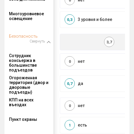
нет
0
Многоуровневое
освещение
3 уровня и более
0,3
Безопасность
Свернуть
3,7
Сотрудник
консьержа в
нет
0
большинстве
подъездов
Огороженная
территория (двор и
да
0,7
дворовые
подъезды)
КПП на всех
въездах
нет
0
Пункт охраны
есть
1