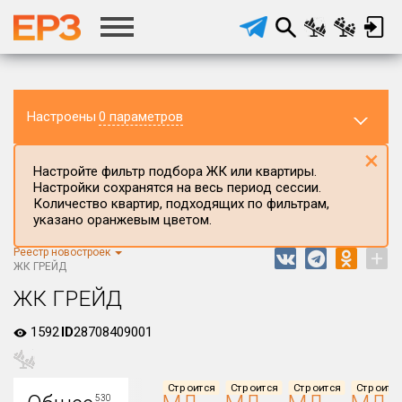
Настроены
0 параметров
×
Настройте фильтр подбора ЖК или квартиры.
Настройки сохранятся на весь период сессии.
Количество квартир, подходящих по фильтрам,
указано оранжевым цветом.
Реестр новостроек
+
Регион ЖК
ЖК ГРЕЙД
Краснодарский край
ЖК ГРЕЙД
Район в регионе
1592
ID
28708409001
Все
Населённый пункт
Строится
Строится
Строится
Строитс
530