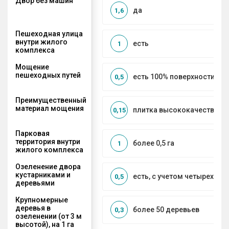
Двор без машин
да
1,6
Пешеходная улица
внутри жилого
есть
1
комплекса
Мощение
пешеходных путей
есть 100% поверхности
0,5
Преимущественный
материал мощения
плитка высококачественн
0,15
Парковая
территория внутри
более 0,5 га
1
жилого комплекса
Озеленение двора
кустарниками и
есть, с учетом четырех се
0,5
деревьями
Крупномерные
деревья в
более 50 деревьев
0,3
озеленении (от 3 м
высотой), на 1 га