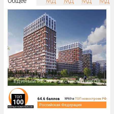
Общее
МД
МД
МД
МД
Округ
Все
Район в городе
Все
Цена
₽/м²
млн ₽
от
до
Общая площадь, м²
от
до
Срок сдачи
от
до
Вид объекта
64.6 баллов
№69 в
ТОП новостроек РФ
Кол-во комнат
Российская Федерация