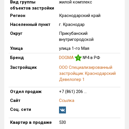
Вид группы
жилой комплекс
Только новые
объектов застройки
Регион
Краснодарский край
Оценка ЕРЗ ЖК
Населенный пункт
г. Краснодар
от
до
Округ
Прикубанский
внутригородской
с продажами
Улица
улица 1-го Мая
Бренд
DOGMA
№4 в РФ
5
Рейтинг ЕРЗ
Застройщик
ООО Специализированный
застройщик Краснодарский
Найдено:
Девелопер 1
Жилых комплексов
1 из 783
Отдел продаж
+7 (861) 206 ...
Многоквартирных домов
22 из 3 375
Сайт
Ссылка
Блокированных домов
0 из 646
Соц. сети
Домов с апартаментами
0 из 172
Поселков таунхаусов
0 из 10
Квартир в продаже
530
Многоквартирных домов
0 из 1