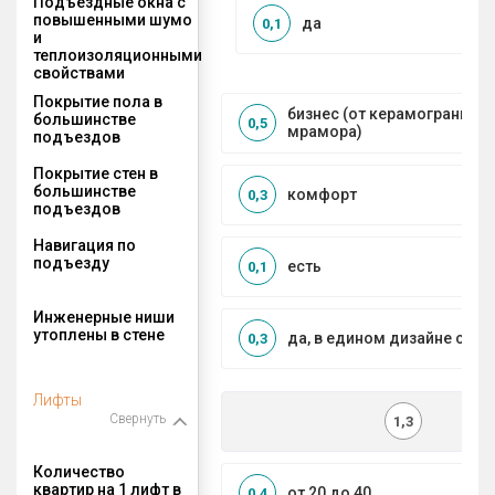
Подъездные окна с
повышенными шумо
да
0,1
и
теплоизоляционными
свойствами
Покрытие пола в
бизнес (от керамогранита 
большинстве
0,5
мрамора)
подъездов
Покрытие стен в
большинстве
комфорт
0,3
подъездов
Навигация по
подъезду
есть
0,1
Инженерные ниши
утоплены в стене
да, в едином дизайне с МО
0,3
Лифты
Свернуть
1,3
Количество
квартир на 1 лифт в
от 20 до 40
0,4