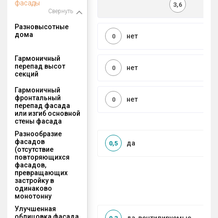
фасады
3,6
Свернуть
Разновысотные
дома
нет
0
Гармоничный
перепад высот
нет
0
секций
Гармоничный
фронтальный
нет
0
перепад фасада
или изгиб основной
стены фасада
Разнообразие
фасадов
да
0,5
(отсутствие
повторяющихся
фасадов,
превращающих
застройку в
одинаково
монотонну
Улучшенная
облицовка фасада