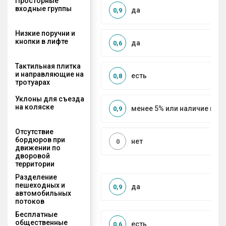
Просторные
входные группы
да
0,9
Низкие поручни и
кнопки в лифте
да
0,6
Тактильная плитка
и направляющие на
есть
0,8
тротуарах
Уклоны для съезда
на коляске
менее 5% или наличие по
0,9
Отсутствие
бордюров при
нет
0
движении по
дворовой
территории
Разделение
пешеходных и
да
0,9
автомобильных
потоков
Бесплатные
общественные
есть
0,6