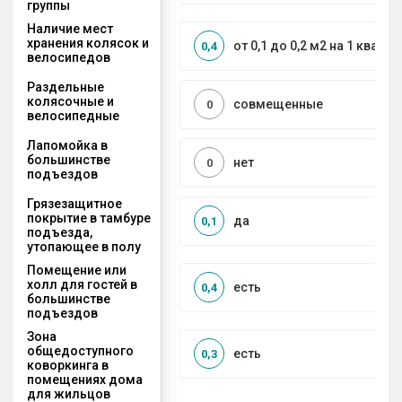
группы
Наличие мест
хранения колясок и
от 0,1 до 0,2 м2 на 1 кварти
0,4
велосипедов
Раздельные
колясочные и
совмещенные
0
велосипедные
Лапомойка в
большинстве
нет
0
подъездов
Грязезащитное
покрытие в тамбуре
да
0,1
подъезда,
утопающее в полу
Помещение или
холл для гостей в
есть
0,4
большинстве
подъездов
Зона
общедоступного
есть
0,3
коворкинга в
помещениях дома
для жильцов