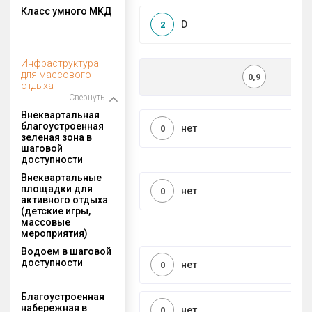
Класс умного МКД
D
2
Инфраструктура
для массового
0,9
отдыха
Свернуть
Внеквартальная
благоустроенная
нет
0
зеленая зона в
шаговой
доступности
Внеквартальные
площадки для
нет
0
активного отдыха
(детские игры,
массовые
мероприятия)
Водоем в шаговой
доступности
нет
0
Благоустроенная
набережная в
нет
0