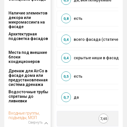
да, вентилируемые
0,3
Наличие элементов
декора или
есть
0,8
микромассинга на
фасаде
Архитектурная
подсветка фасадов
всего фасада (статическая
0,4
Места под внешние
блоки
скрытые ниши в фасаде
0,4
кондиционеров
Дренаж для AirCo в
фасаде дома или
есть
0,5
предустановленная
система дренажа
Водосточные трубы
спрятаны до
да
0,7
ливневки
Входные группы,
подъезды, МОП
7,65
Свернуть