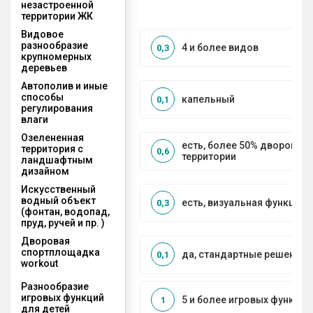
незастроенной
территории ЖК
Видовое
разнообразие
4 и более видов
0,3
крупномерных
деревьев
Автополив и иные
способы
капельный
0,1
регулирования
влаги
Озелененная
есть, более 50% дворовой
территория с
0,6
территории
ландшафтным
дизайном
Искусственный
водный объект
есть, визуальная функция
0,3
(фонтан, водопад,
пруд, ручей и пр. )
Дворовая
спортплощадка
да, стандартные решения
0,1
workout
Разнообразие
игровых функций
5 и более игровых функций
1
для детей