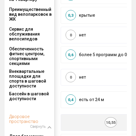
Преимущественный
вид велопарковок в
крытые
0,3
ЖК
Сервис для
обслуживания
нет
0
велосипедов
Обеспеченность
фитнес центром,
более 5 программ до 0,5 к
0,6
спортивными
секциями
Внеквартальные
площадки для
нет
0
спорта в шаговой
доступности
Бассейн в шаговой
доступности
есть от 24 м
0,4
Дворовое
пространство
10,55
Свернуть