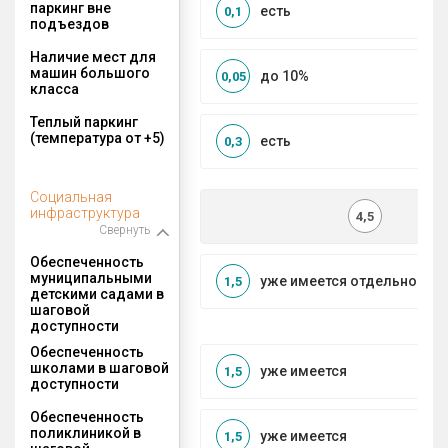
паркинг вне
есть
0,1
подъездов
Наличие мест для
машин большого
до 10%
0,05
класса
Теплый паркинг
(температура от +5)
есть
0,3
Социальная
инфраструктура
4,5
Свернуть
Обеспеченность
муниципальными
уже имеется отдельносто
1,5
детскими садами в
шаговой
доступности
Обеспеченность
школами в шаговой
уже имеется
1,5
доступности
Обеспеченность
поликлиникой в
уже имеется
1,5