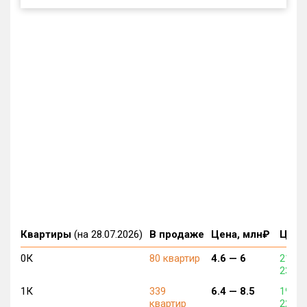
Квартиры
(на 28.07.2026)
В продаже
Цена, млн₽
Цена,
0К
80 квартир
4.6 —
6
218 2
234 6
1К
339
6.4 —
8.5
195 5
квартир
220 3