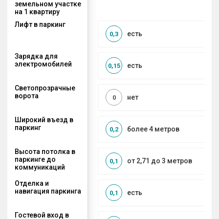
земельном участке
на 1 квартиру
Лифт в паркинг
есть
0,3
Зарядка для
электромобилей
есть
0,15
Светопрозрачные
ворота
нет
0
Широкий въезд в
паркинг
более 4 метров
0,2
Высота потолка в
паркинге до
от 2,71 до 3 метров
0,1
коммуникаций
Отделка и
навигация паркинга
есть
0,1
Гостевой вход в