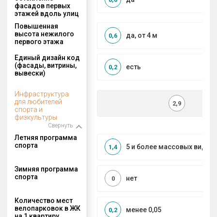
фасадов первых
этажей вдоль улиц
Повышенная
высота нежилого
да, от 4 м
0,6
первого этажа
Единый дизайн код
(фасады, витрины,
есть
0,2
вывески)
Инфраструктура
для любителей
2,9
спорта и
физкультуры
Свернуть
Летняя программа
спорта
5 и более массовых видов
1,4
Зимняя программа
спорта
нет
0
Количество мест
велопарковок в ЖК
менее 0,05
0,2
на 1 квартиру