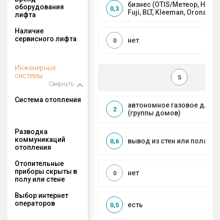
бизнес (OTIS/Метеор, HYUND
оборудования
0,3
Fuji, BLT, Kleeman, Orona)
лифта
Наличие
сервисного лифта
нет
0
Инженерные
системы
5
Свернуть
Система отопления
автономное газовое для 
2
(группы домов)
Разводка
коммуникаций
вывод из стен или пола
0,6
отопления
Отопительные
приборы скрыты в
нет
0
полу или стене
Выбор интернет
операторов
есть
0,5