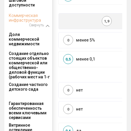
шаговой
доступности
Коммерческая
инфраструктура
1,9
Свернуть
Доля
коммерческой
менее 5%
0
недвижимости
Создание отдельно
стоящих объектов
менее 0,1
0,5
коммерческой или
общественно-
деловой функции
(рабочих мест на 1-г
Создание частного
детского сада
нет
0
Гарантированная
обеспеченность
нет
0
всеми ключевыми
сервисами
Витринное
остекление
да
0,6