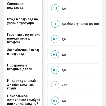
Сквозные
подъезды
да
1,3
Вход в подъезд на
уровне тротуара
да, без ступенек до лифта
1
Гарантия отсутствия
наледи перед
да
0,3
входом
Заглубленный вход
в подъезд
да
0,5
Прозрачные
входные двери
да
0,3
Индивидуальный
дизайн входных
нет
0
групп
Панорамное
остекление тамбура
да
0,3
или холла входной