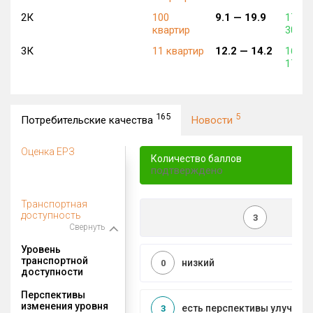
2К
100
9.1 —
19.9
176 2
квартир
300 0
3К
11 квартир
12.2 —
14.2
165 5
178 9
165
5
Потребительские качества
Новости
Оценка ЕРЗ
Количество баллов
подтверждено
Транспортная
доступность
3
Свернуть
Уровень
транспортной
низкий
0
доступности
Перспективы
изменения уровня
есть перспективы улучшен
3