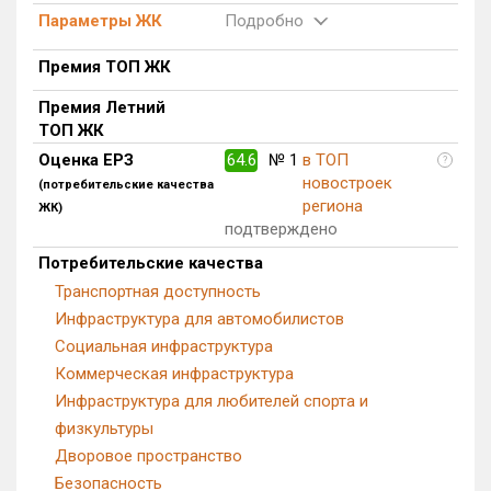
Параметры ЖК
Подробно
Блокированных домов
0 из 500
Квартир, апартаментов,
Премия ТОП ЖК
блоков в БД
530 из 65 588
Премия Летний
ТОП ЖК
Оценка ЕРЗ
64.6
№ 1
в ТОП
?
новостроек
(потребительские качества
региона
ЖК)
подтверждено
Потребительские качества
Транспортная доступность
Инфраструктура для автомобилистов
Социальная инфраструктура
Коммерческая инфраструктура
Инфраструктура для любителей спорта и
физкультуры
Дворовое пространство
Безопасность