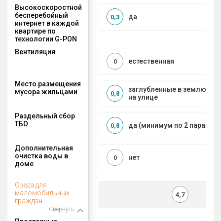
Высокоскоростной
бесперебойный
да
0,3
интернет в каждой
квартире по
технологии G-PON
Вентиляция
естественная
0
Место размещения
заглубленные в землю ко
мусора жильцами
0,8
на улице
Раздельный сбор
ТБО
да (минимум по 2 парамет
0,8
Дополнительная
очистка воды в
нет
0
доме
Среда для
маломобильных
4,7
граждан
Свернуть