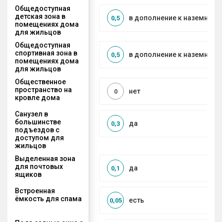
Общедоступная
детская зона в
в дополнение к наземной
0,5
помещениях дома
для жильцов
Общедоступная
спортивная зона в
в дополнение к наземной
0,5
помещениях дома
для жильцов
Общественное
пространство на
нет
0
кровле дома
Санузел в
большинстве
да
0,3
подъездов с
доступом для
жильцов
Выделенная зона
для почтовых
да
0,1
ящиков
Встроенная
ёмкость для спама
есть
0,05