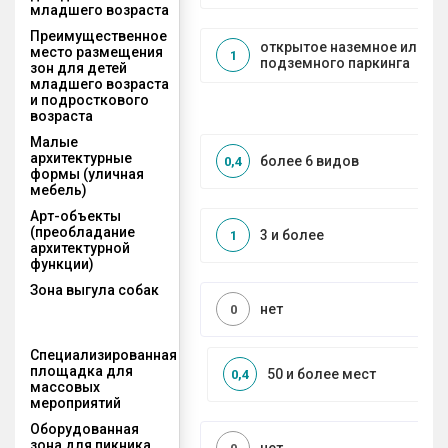
младшего возраста
Преимущественное
открытое наземное или на
место размещения
1
подземного паркинга
зон для детей
младшего возраста
и подросткового
возраста
Малые
архитектурные
более 6 видов
0,4
формы (уличная
мебель)
Арт-объекты
(преобладание
3 и более
1
архитектурной
функции)
Зона выгула собак
нет
0
Специализированная
площадка для
50 и более мест
0,4
массовых
мероприятий
Оборудованная
зона для пикника