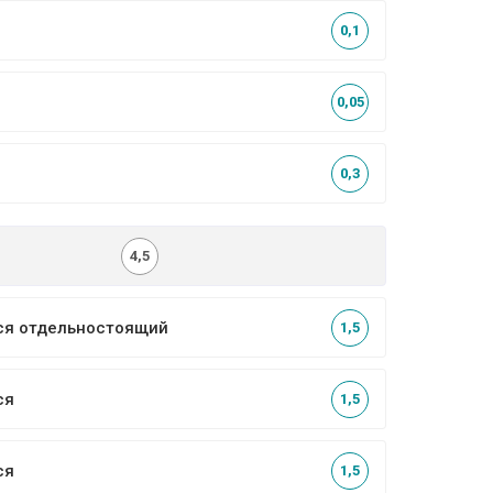
0,1
0,05
0,3
4,5
ся отдельностоящий
1,5
ся
1,5
ся
1,5