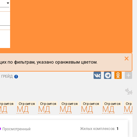
×
щих по фильтрам, указано оранжевым цветом.
+
 ГРЕЙД
троится
Строится
Строится
Строится
Строится
Строится
Строи
МД
МД
МД
МД
МД
МД
МД
Жилых комплексов:
1
Просмотренный