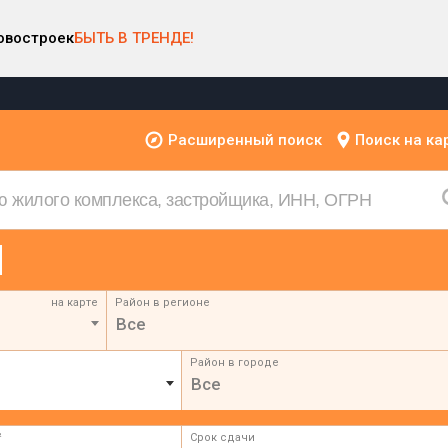
овостроек
БЫТЬ В ТРЕНДЕ!
Расширенный поиск
Поиск на ка
на карте
Район в регионе
Все
Район в городе
Все
²
Срок сдачи