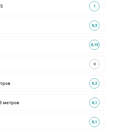
,5
1
0,3
0,15
0
етров
0,2
 3 метров
0,1
0,1