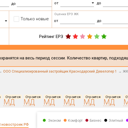
от
до
до
Оценка ЕРЗ ЖК
Только новые
от
до
Рейтинг ЕРЗ
хранятся на весь период сессии. Количество квартир, подходя
ООО Специализированный застройщик Краснодарский Девелопер 1
ЖК
я
Строится
Строится
Строится
Строится
Строится
Строится
С
МД
МД
МД
МД
МД
МД
Эконом
Комфорт
Бизнес
Элитный
 новостроек РФ