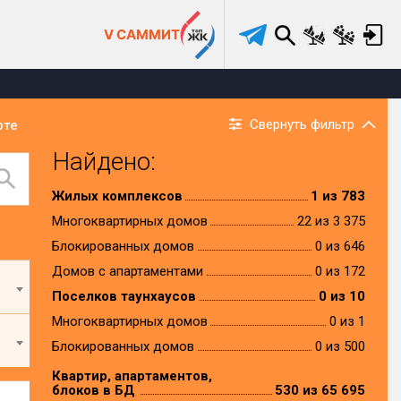
V САММИТ
Свернуть фильтр
рте
Найдено:
Жилых комплексов
1 из 783
Многоквартирных домов
22 из 3 375
Блокированных домов
0 из 646
Домов с апартаментами
0 из 172
Поселков таунхаусов
0 из 10
Многоквартирных домов
0 из 1
Блокированных домов
0 из 500
Квартир, апартаментов,
блоков в БД
530 из 65 695