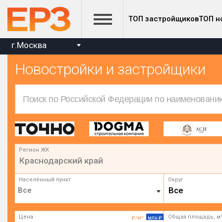
ТОП застройщиков
ТОП н
г.Москва
Новостройки и застройщики
Регион ЖК
Краснодарский край
Населённый пункт
Округ
Все
Цена
Общая площадь, м
₽/м²
млн ₽