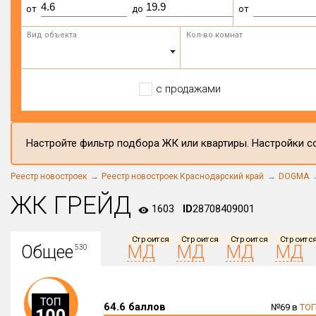
от
до
от
Вид объекта
Кол-во комнат
с продажами
Настройте фильтр подбора ЖК или квартиры. Настройки со
Реестр новостроек
Реестр новостроек Краснодарский край
DOGMA
ЖК ГРЕЙД
1603
ID
28708409001
Строится
Строится
Строится
Строитс
Общее
МД
МД
МД
МД
530
64.6 баллов
№69 в
ТОП