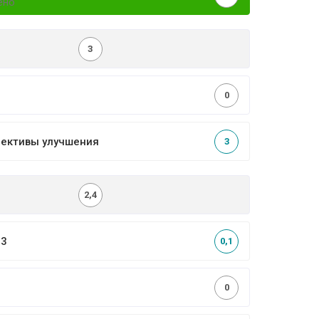
ено
3
0
пективы улучшения
3
2,4
,3
0,1
0