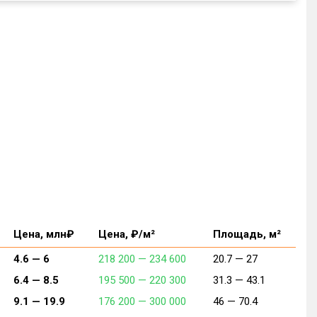
Цена, млн₽
Цена, ₽/м²
Площадь, м²
4.6 —
6
218 200 —
234 600
20.7 —
27
6.4 —
8.5
195 500 —
220 300
31.3 —
43.1
9.1 —
19.9
176 200 —
300 000
46 —
70.4