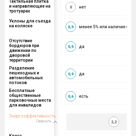
Тактильная плитка
и направляющие на
нет
0
тротуарах
Уклоны для съезда
на коляске
менее 5% или наличие по
0,9
Отсутствие
бордюров при
да
0,9
движении по
дворовой
территории
Разделение
пешеходных и
да
0,9
автомобильных
потоков
Бесплатные
общественные
есть
0,6
парковочные места
для инвалидов
Энергоэффективность
Свернуть
2,2
Класс