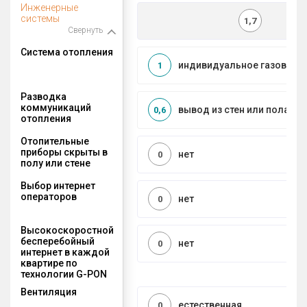
Инженерные
системы
1,7
Свернуть
Система отопления
индивидуальное газовое
1
Разводка
коммуникаций
вывод из стен или пола
0,6
отопления
Отопительные
приборы скрыты в
нет
0
полу или стене
Выбор интернет
операторов
нет
0
Высокоскоростной
бесперебойный
нет
0
интернет в каждой
квартире по
технологии G-PON
Вентиляция
естественная
0