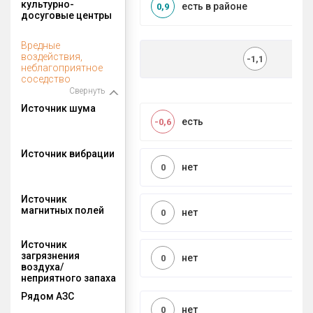
культурно-
есть в районе
0,9
досуговые центры
Вредные
воздействия,
-1,1
неблагоприятное
соседство
Свернуть
Источник шума
есть
-0,6
Источник вибрации
нет
0
Источник
магнитных полей
нет
0
Источник
загрязнения
нет
0
воздуха/
неприятного запаха
Рядом АЗС
нет
0