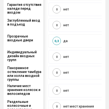
Гарантия отсутствия
наледи перед
нет
0
входом
Заглубленный вход
в подъезд
нет
0
Прозрачные
входные двери
да
0,3
Индивидуальный
дизайн входных
нет
0
групп
Панорамное
остекление тамбура
нет
0
или холла входной
группы
Наличие мест
хранения колясок и
нет
0
велосипедов
Раздельные
колясочные и
нет мест хранения
0