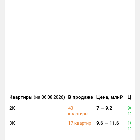
Квартиры
(на 06.08.2026)
В продаже
Цена, млн₽
Цена,
2К
43
7 —
9.2
96 65
квартиры
120 0
3К
17 квартир
9.6 —
11.6
104 8
120 4