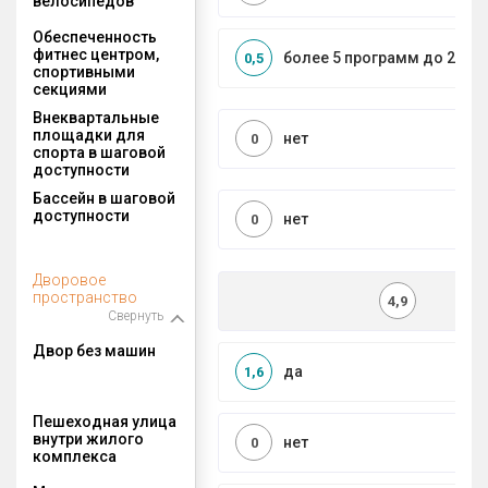
велосипедов
Обеспеченность
фитнес центром,
более 5 программ до 2 км
0,5
спортивными
секциями
Внеквартальные
площадки для
нет
0
спорта в шаговой
доступности
Бассейн в шаговой
доступности
нет
0
Дворовое
пространство
4,9
Свернуть
Двор без машин
да
1,6
Пешеходная улица
внутри жилого
нет
0
комплекса