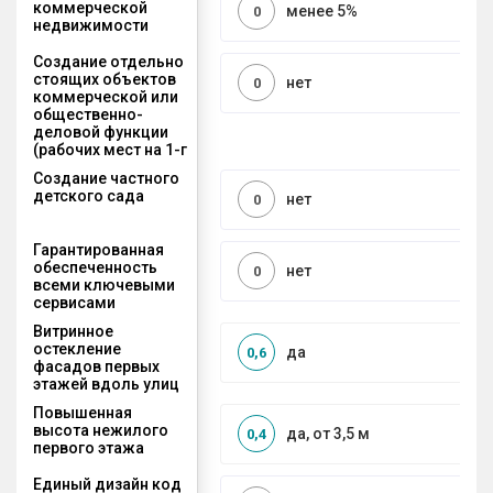
коммерческой
менее 5%
0
недвижимости
Создание отдельно
стоящих объектов
нет
0
коммерческой или
общественно-
деловой функции
(рабочих мест на 1-г
Создание частного
детского сада
нет
0
Гарантированная
обеспеченность
нет
0
всеми ключевыми
сервисами
Витринное
остекление
да
0,6
фасадов первых
этажей вдоль улиц
Повышенная
высота нежилого
да, от 3,5 м
0,4
первого этажа
Единый дизайн код