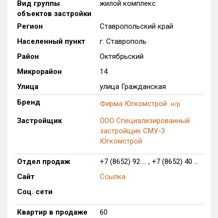
Вид группы
жилой комплекс
Только новые
объектов застройки
Регион
Ставропольский край
Оценка ЕРЗ ЖК
Населенный пункт
г. Ставрополь
от
до
Район
Октябрьский
с продажами
Микрорайон
14
Улица
улица Гражданская
Рейтинг ЕРЗ
Бренд
Фирма Югкомстрой
н/р
Застройщик
ООО Специализированный
Найдено:
застройщик СМУ-3
Югкомстрой
Жилых комплексов
1 из 332
Многоквартирных домов
1 из 986
Отдел продаж
+7 (8652) 92 ... , +7 (8652) 40 ...
Блокированных домов
0 из 12
Сайт
Ссылка
Домов с апартаментами
0 из 2
Соц. сети
Поселков таунхаусов
0 из 5
Квартир в продаже
60
Блокированных домов
0 из 10