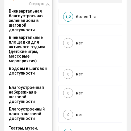
Свернуть
Внеквартальная
благоустроенная
более 1 га
1,2
зеленая зона в
шаговой
доступности
Внеквартальные
площадки для
нет
0
активного отдыха
(детские игры,
массовые
мероприятия)
Водоем в шаговой
доступности
нет
0
Благоустроенная
набережная в
нет
0
шаговой
доступности
Благоустроенный
пляж в шаговой
нет
0
доступности
Театры, музеи,