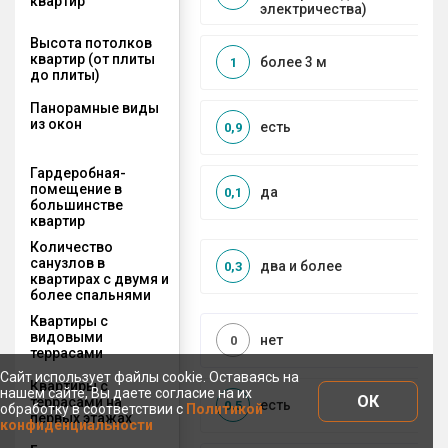
квартир
электричества)
Высота потолков
квартир (от плиты
более 3 м
1
до плиты)
Панорамные виды
из окон
есть
0,9
Гардеробная-
помещение в
да
0,1
большинстве
квартир
Количество
санузлов в
два и более
0,3
квартирах с двумя и
более спальнями
Квартиры с
видовыми
нет
0
террасами
Сайт использует файлы cookie. Оставаясь на
Квартиры с
нашем сайте, Вы даете согласие на их
ОК
террасами на
есть
0,5
обработку в соответствии с
Политикой
первых этажах
конфиденциальности