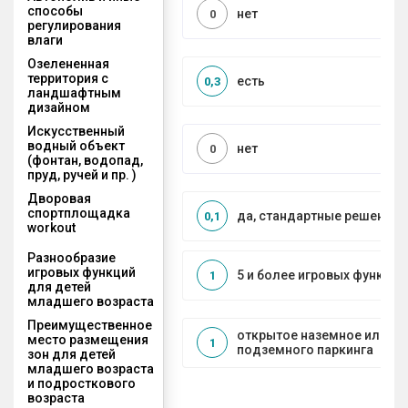
способы
нет
0
регулирования
влаги
Озелененная
территория с
есть
0,3
ландшафтным
дизайном
Искусственный
водный объект
нет
0
(фонтан, водопад,
пруд, ручей и пр. )
Дворовая
спортплощадка
да, стандартные решения
0,1
workout
Разнообразие
игровых функций
5 и более игровых функций
1
для детей
младшего возраста
Преимущественное
открытое наземное или на
место размещения
1
подземного паркинга
зон для детей
младшего возраста
и подросткового
возраста