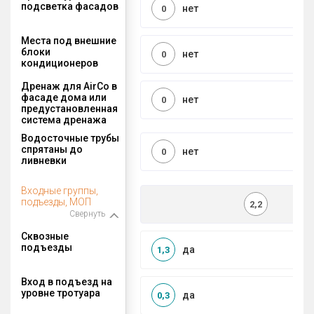
подсветка фасадов
нет
0
Места под внешние
блоки
нет
0
кондиционеров
Дренаж для AirCo в
фасаде дома или
нет
0
предустановленная
система дренажа
Водосточные трубы
спрятаны до
нет
0
ливневки
Входные группы,
подъезды, МОП
2,2
Свернуть
Сквозные
подъезды
да
1,3
Вход в подъезд на
уровне тротуара
да
0,3