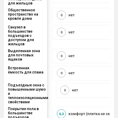
для жильцов
Общественное
пространство на
нет
0
кровле дома
Санузел в
большинстве
нет
0
подъездов с
доступом для
жильцов
Выделенная зона
для почтовых
нет
0
ящиков
Встроенная
ёмкость для спама
нет
0
Подъездные окна с
повышенными шумо
нет
0
и
теплоизоляционными
свойствами
Покрытие пола в
большинстве
комфорт (плитка не сколь
0,3
подъездов