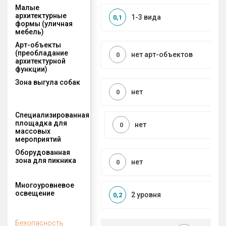
Малые
архитектурные
1-3 вида
0,1
формы (уличная
мебель)
Арт-объекты
(преобладание
нет арт-объектов
0
архитектурной
функции)
Зона выгула собак
нет
0
Специализированная
площадка для
нет
0
массовых
мероприятий
Оборудованная
зона для пикника
нет
0
Многоуровневое
освещение
2 уровня
0,2
Безопасность