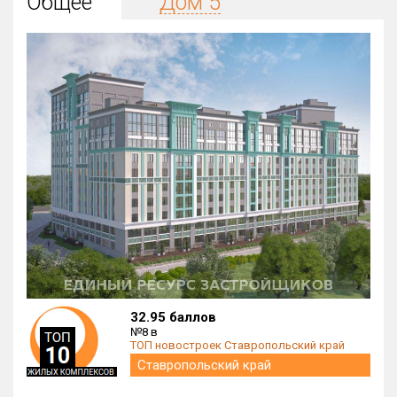
Общее
Дом 5
Округ
Все
Район в городе
Все
Цена
₽/м²
млн ₽
от
до
Общая площадь, м²
от
до
Срок сдачи
от
до
Вид объекта
32.95 баллов
№8 в
ТОП новостроек Ставропольский край
Кол-во комнат
Ставропольский край