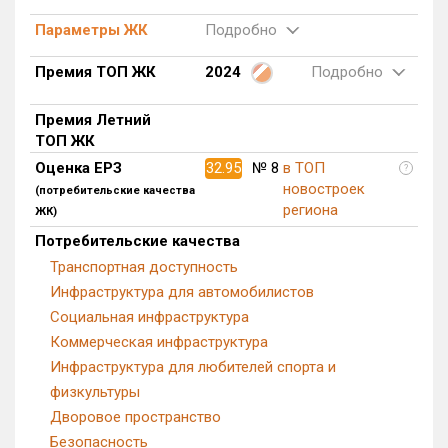
Квартир, апартаментов,
Параметры ЖК
Подробно
блоков в БД
60 из 13 650
Премия ТОП ЖК
2024
Подробно
Премия Летний
ТОП ЖК
Оценка ЕРЗ
32.95
№ 8
в ТОП
?
новостроек
(потребительские качества
региона
ЖК)
Потребительские качества
Транспортная доступность
Инфраструктура для автомобилистов
Социальная инфраструктура
Коммерческая инфраструктура
Инфраструктура для любителей спорта и
физкультуры
Дворовое пространство
Безопасность