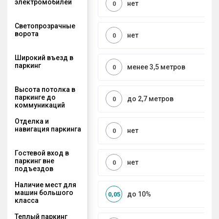
электромобилей
нет
0
Светопрозрачные
ворота
нет
0
Широкий въезд в
паркинг
менее 3,5 метров
0
Высота потолка в
паркинге до
до 2,7 метров
0
коммуникаций
Отделка и
навигация паркинга
нет
0
Гостевой вход в
паркинг вне
нет
0
подъездов
Наличие мест для
машин большого
до 10%
0,05
класса
Теплый паркинг