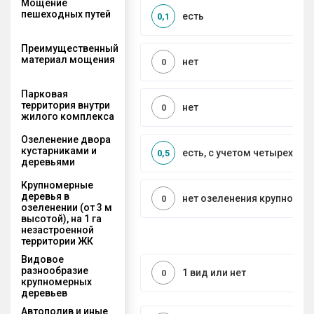
Мощение
пешеходных путей
есть
0,1
Преимущественный
материал мощения
нет
0
Парковая
территория внутри
нет
0
жилого комплекса
Озеленение двора
кустарниками и
есть, с учетом четырех се
0,5
деревьями
Крупномерные
деревья в
нет озеленения крупноме
0
озеленении (от 3 м
высотой), на 1 га
незастроенной
территории ЖК
Видовое
разнообразие
1 вид или нет
0
крупномерных
деревьев
Автополив и иные