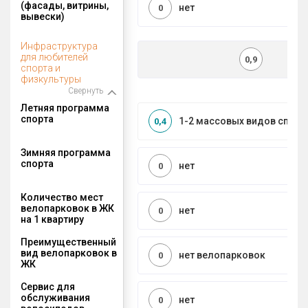
(фасады, витрины,
нет
0
вывески)
Инфраструктура
для любителей
0,9
спорта и
физкультуры
Свернуть
Летняя программа
спорта
1-2 массовых видов спорт
0,4
Зимняя программа
спорта
нет
0
Количество мест
велопарковок в ЖК
нет
0
на 1 квартиру
Преимущественный
вид велопарковок в
нет велопарковок
0
ЖК
Сервис для
обслуживания
нет
0