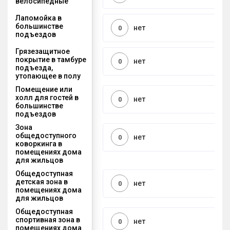
велосипедные
Лапомойка в
большинстве
нет
0
подъездов
Грязезащитное
покрытие в тамбуре
нет
0
подъезда,
утопающее в полу
Помещение или
холл для гостей в
нет
0
большинстве
подъездов
Зона
общедоступного
нет
0
коворкинга в
помещениях дома
для жильцов
Общедоступная
детская зона в
нет
0
помещениях дома
для жильцов
Общедоступная
спортивная зона в
нет
0
помещениях дома