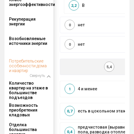
энергоэффективности
B
2,2
Рекуперация
энергии
нет
0
Возобновляемые
источники энергии
нет
0
Потребительские
особенности дома
5,4
и квартир
Свернуть
Количество
квартир на этаже в
4 и менее
1
большинстве
подъездов
Возможность
приобретения
есть в цокольном этаже
0,7
кладовых
Отделка
предчистовая (выравниван
большинства
пола, разводка отопления 
0,4