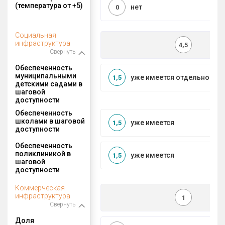
(температура от +5)
нет
0
Социальная
инфраструктура
4,5
Свернуть
Обеспеченность
муниципальными
уже имеется отдельносто
1,5
детскими садами в
шаговой
доступности
Обеспеченность
школами в шаговой
уже имеется
1,5
доступности
Обеспеченность
поликлиникой в
уже имеется
1,5
шаговой
доступности
Коммерческая
инфраструктура
1
Свернуть
Доля