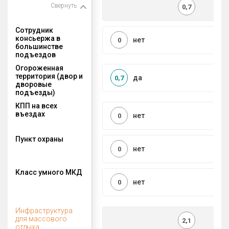
Свернуть
0,7
Сотрудник
консьержа в
нет
0
большинстве
подъездов
Огороженная
территория (двор и
да
0,7
дворовые
подъезды)
КПП на всех
въездах
нет
0
Пункт охраны
нет
0
Класс умного МКД
нет
0
Инфраструктура
для массового
2,1
отдыха