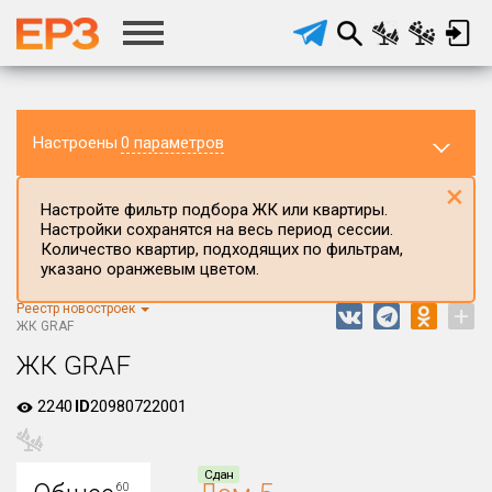
Настроены
0 параметров
×
Настройте фильтр подбора ЖК или квартиры.
Настройки сохранятся на весь период сессии.
Количество квартир, подходящих по фильтрам,
указано оранжевым цветом.
Реестр новостроек
+
Регион ЖК
ЖК GRAF
Ставропольский край
ЖК GRAF
Район в регионе
2240
ID
20980722001
Все
Населённый пункт
Сдан
60