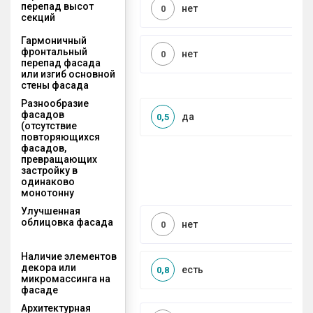
перепад высот
нет
0
секций
Гармоничный
фронтальный
нет
0
перепад фасада
или изгиб основной
стены фасада
Разнообразие
фасадов
да
0,5
(отсутствие
повторяющихся
фасадов,
превращающих
застройку в
одинаково
монотонну
Улучшенная
облицовка фасада
нет
0
Наличие элементов
декора или
есть
0,8
микромассинга на
фасаде
Архитектурная