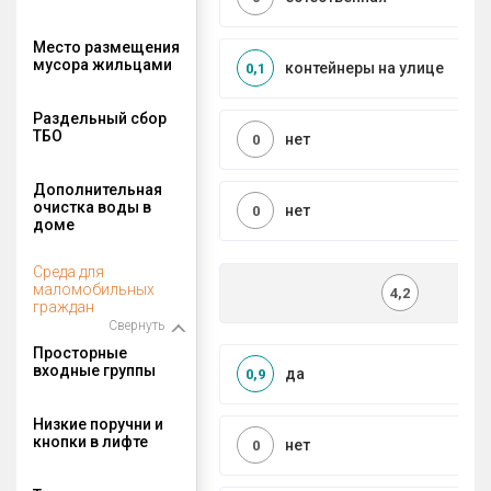
Место размещения
мусора жильцами
контейнеры на улице
0,1
Раздельный сбор
ТБО
нет
0
Дополнительная
очистка воды в
нет
0
доме
Среда для
маломобильных
4,2
граждан
Свернуть
Просторные
входные группы
да
0,9
Низкие поручни и
кнопки в лифте
нет
0