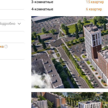
3-комнатные
15 квартир
4-комнатные
6 квартир
Подробно
на
?