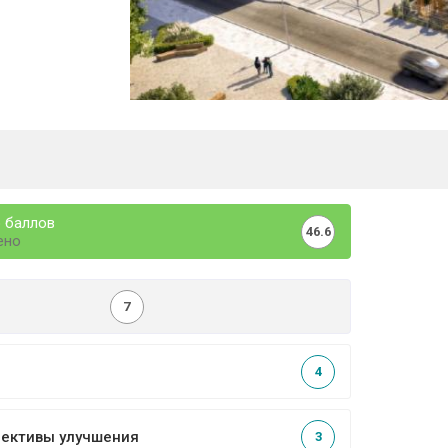
 баллов
46.6
ено
7
4
пективы улучшения
3