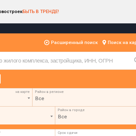
овостроек
БЫТЬ В ТРЕНДЕ!
Расширенный поиск
Поиск на ка
на карте
Район в регионе
Все
Район в городе
Все
²
Срок сдачи