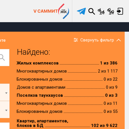
V САММИТ
Свернуть фильтр
рте
Найдено:
Жилых комплексов
1 из 386
Многоквартирных домов
2 из 1 117
Блокированных домов
0 из 22
Домов с апартаментами
0 из 9
Поселков таунхаусов
0 из 3
Многоквартирных домов
0 из 11
Блокированных домов
0 из 55
Квартир, апартаментов,
блоков в БД
102 из 9 622