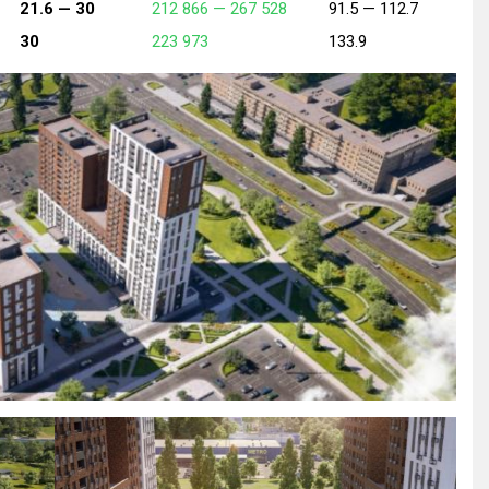
21.6 —
30
212 866 —
267 528
91.5 —
112.7
30
223 973
133.9