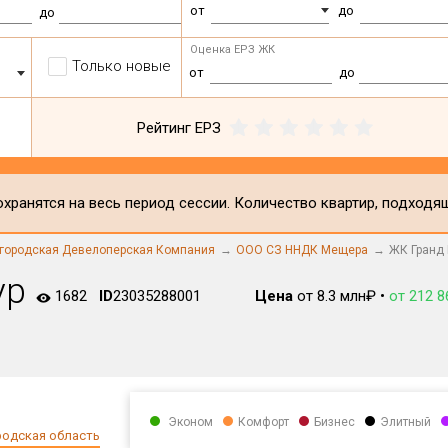
от
до
до
Оценка ЕРЗ ЖК
Только новые
от
до
Рейтинг ЕРЗ
хранятся на весь период сессии. Количество квартир, подходя
городская Девелоперская Компания
ООО СЗ ННДК Мещера
ЖК Гранд 
ур
1682
ID
23035288001
Цена
от 8.3 млн₽ •
от 212 8
Эконом
Комфорт
Бизнес
Элитный
одская область