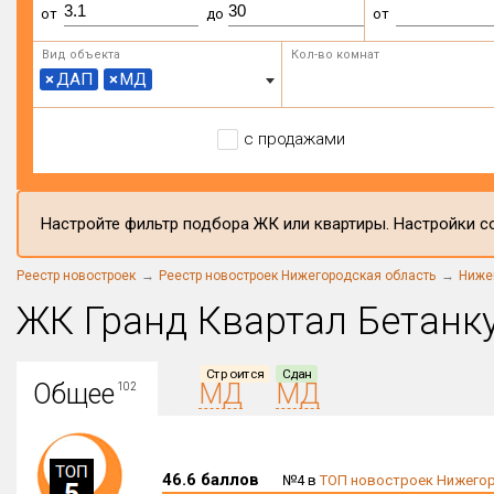
от
до
от
Вид объекта
Кол-во комнат
×
ДАП
×
МД
с продажами
Настройте фильтр подбора ЖК или квартиры. Настройки со
Реестр новостроек
Реестр новостроек Нижегородская область
Ниже
ЖК Гранд Квартал Бетанк
Строится
Сдан
Общее
МД
МД
102
46.6 баллов
№4 в
ТОП новостроек Нижегор