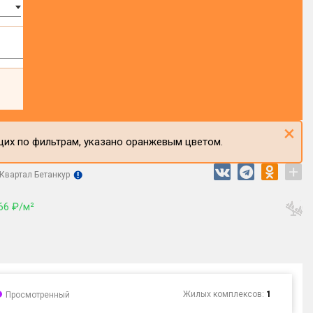
×
щих по фильтрам, указано оранжевым цветом.
+
Квартал Бетанкур
66 ₽/м²
Жилых комплексов:
1
Просмотренный