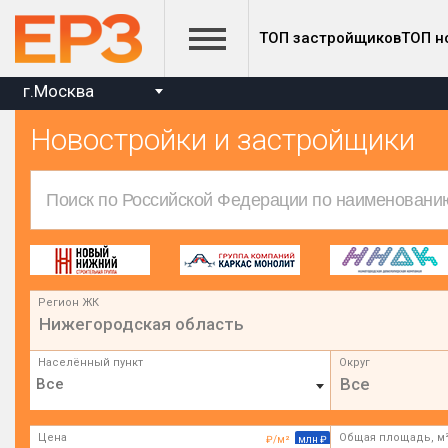
ТОП застройщиков
ТОП н
г.Москва
Новостройки и застройщики
Регион ЖК
Нижегородская область
Населённый пункт
Округ
Все
Цена
Общая площадь, м
₽/м²
млн ₽