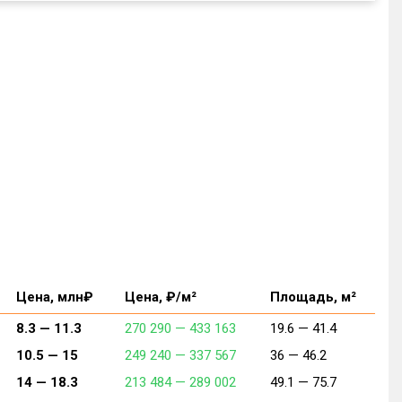
Цена, млн₽
Цена, ₽/м²
Площадь, м²
8.3 —
11.3
270 290 —
433 163
19.6 —
41.4
10.5 —
15
249 240 —
337 567
36 —
46.2
14 —
18.3
213 484 —
289 002
49.1 —
75.7