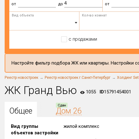
от
до
от
Вид объекта
Кол-во комнат
с продажами
Настройте фильтр подбора ЖК или квартиры. Настройки со
Реестр новостроек
Реестр новостроек г.Санкт-Петербург
Холдинг Set
ЖК Гранд Вью
1055
ID
15791454001
Сдан
Общее
Дом 26
Вид группы
жилой комплекс
объектов застройки