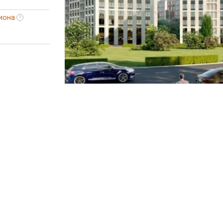
иона
?