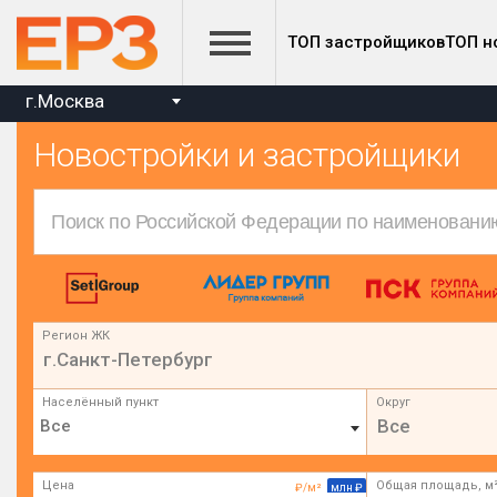
ТОП застройщиков
ТОП н
г.Москва
Новостройки и застройщики
Регион ЖК
г.Санкт-Петербург
Населённый пункт
Округ
Все
Цена
Общая площадь, м
₽/м²
млн ₽