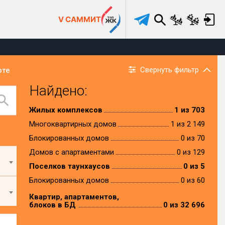
V САММИТ
Свернуть фильтр
рте
Найдено:
Жилых комплексов
1 из 703
Многоквартирных домов
1 из 2 149
Блокированных домов
0 из 70
Домов с апартаментами
0 из 129
Поселков таунхаусов
0 из 5
Блокированных домов
0 из 60
Квартир, апартаментов,
блоков в БД
0 из 32 696