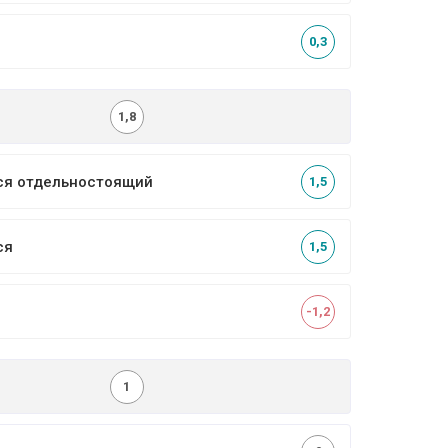
0,3
1,8
ся отдельностоящий
1,5
ся
1,5
-1,2
1