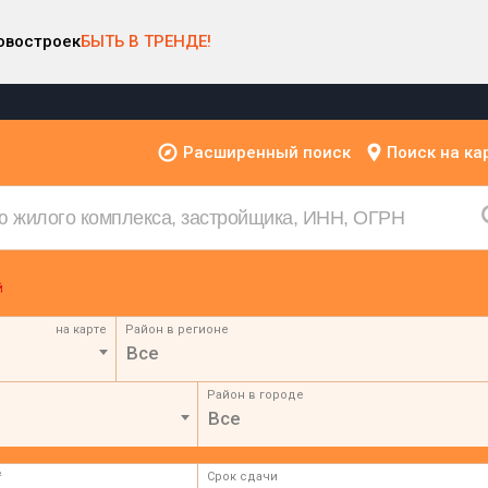
овостроек
БЫТЬ В ТРЕНДЕ!
Расширенный поиск
Поиск на ка
на карте
Район в регионе
Все
Район в городе
Все
²
Срок сдачи