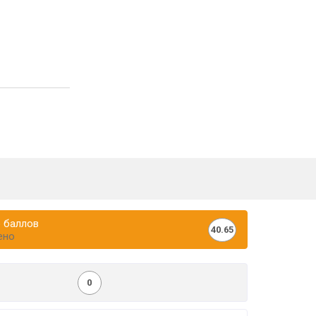
 баллов
40.65
ено
0