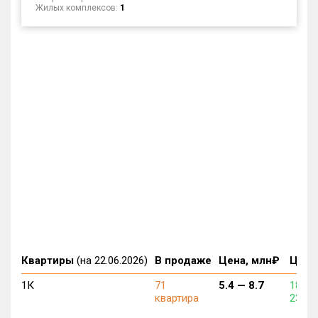
Жилых комплексов:
1
Квартиры
(на 22.06.2026)
В продаже
Цена, млн₽
Цена,
1К
71
5.4 —
8.7
181 2
квартира
237 0