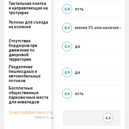
Тактильная плитка
и направляющие на
есть
0,8
тротуарах
Уклоны для съезда
на коляске
менее 5% или наличие по
0,9
Отсутствие
бордюров при
да
0,9
движении по
дворовой
территории
Разделение
пешеходных и
да
0,9
автомобильных
потоков
Бесплатные
общественные
есть
0,6
парковочные места
для инвалидов
Энергоэффективность
Свернуть
4,4