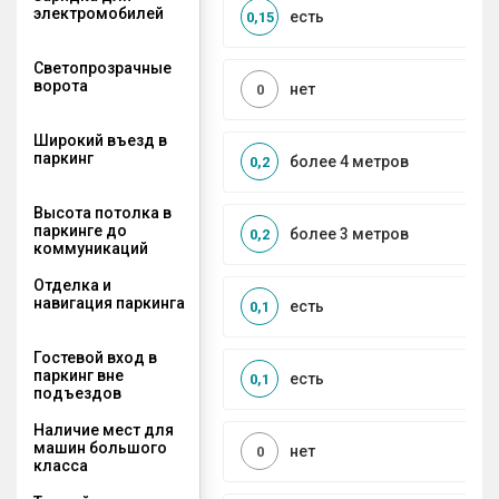
электромобилей
есть
0,15
Светопрозрачные
ворота
нет
0
Широкий въезд в
паркинг
более 4 метров
0,2
Высота потолка в
паркинге до
более 3 метров
0,2
коммуникаций
Отделка и
навигация паркинга
есть
0,1
Гостевой вход в
паркинг вне
есть
0,1
подъездов
Наличие мест для
машин большого
нет
0
класса