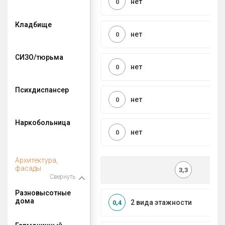
нет
0
Кладбище
нет
0
СИЗО/тюрьма
нет
0
Психдиспансер
нет
0
Наркобольница
нет
0
Архитектура,
фасады
3,3
Свернуть
Разновысотные
дома
2 вида этажности
0,4