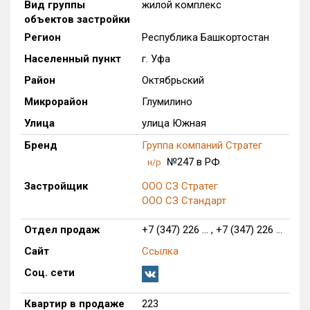
Вид группы
жилой комплекс
Только новые
объектов застройки
Регион
Республика Башкортостан
Оценка ЕРЗ ЖК
Населенный пункт
г. Уфа
от
до
Район
Октябрьский
с продажами
Микрорайон
Глумилино
Улица
улица Южная
Рейтинг ЕРЗ
Бренд
Группа компаний Стратег
№247 в РФ
н/р
Найдено:
Застройщик
ООО СЗ Стратег
ООО СЗ Стандарт
Жилых комплексов
1 из 626
Многоквартирных домов
7 из 1 617
Отдел продаж
+7 (347) 226 ... , +7 (347) 226 ...
Блокированных домов
0 из 78
Сайт
Ссылка
Домов с апартаментами
0 из 18
Соц. сети
Поселков таунхаусов
0 из 18
Квартир в продаже
223
Многоквартирных домов
0 из 20