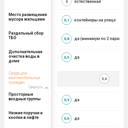
естественная
0
Место размещения
мусора жильцами
контейнеры на улице
0,1
Раздельный сбор
ТБО
да (минимум по 2 парамет
0,8
Дополнительная
очистка воды в
да
0,5
доме
Среда для
маломобильных
5,6
граждан
Свернуть
Просторные
входные группы
да
0,9
Низкие поручни и
кнопки в лифте
да
0,6