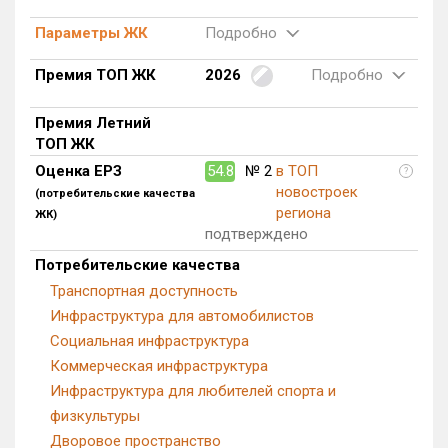
Блокированных домов
0 из 322
Параметры ЖК
Подробно
Квартир, апартаментов,
блоков в БД
71 из 22 712
Премия ТОП ЖК
2026
Подробно
Премия Летний
ТОП ЖК
Оценка ЕРЗ
54.8
№ 2
в ТОП
?
новостроек
(потребительские качества
региона
ЖК)
подтверждено
Потребительские качества
Транспортная доступность
Инфраструктура для автомобилистов
Социальная инфраструктура
Коммерческая инфраструктура
Инфраструктура для любителей спорта и
физкультуры
Дворовое пространство