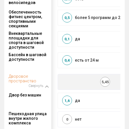
велосипедов
Обеспеченность
фитнес центром,
более 5 программ до 2 км
0,5
спортивными
секциями
Внеквартальные
площадки для
да
0,1
спорта в шаговой
доступности
Бассейн в шаговой
доступности
есть от 24 м
0,4
Дворовое
пространство
5,45
Свернуть
Двор без машин
да
1,6
Пешеходная улица
внутри жилого
нет
0
комплекса