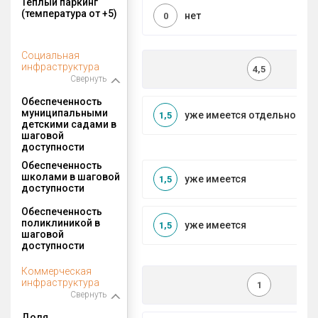
Теплый паркинг
(температура от +5)
нет
0
Социальная
инфраструктура
4,5
Свернуть
Обеспеченность
муниципальными
уже имеется отдельносто
1,5
детскими садами в
шаговой
доступности
Обеспеченность
школами в шаговой
уже имеется
1,5
доступности
Обеспеченность
поликлиникой в
уже имеется
1,5
шаговой
доступности
Коммерческая
инфраструктура
1
Свернуть
Доля