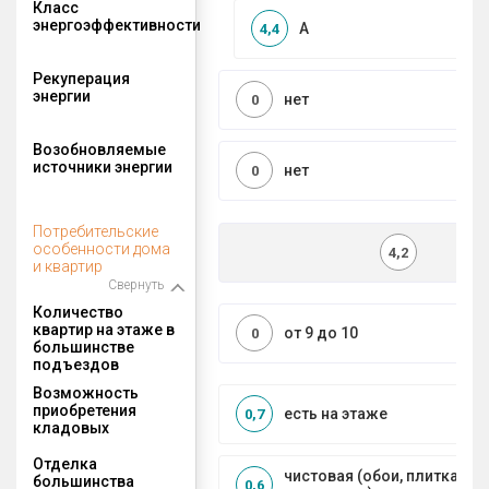
Класс
энергоэффективности
A
4,4
Рекуперация
энергии
нет
0
Возобновляемые
источники энергии
нет
0
Потребительские
особенности дома
4,2
и квартир
Свернуть
Количество
квартир на этаже в
от 9 до 10
0
большинстве
подъездов
Возможность
приобретения
есть на этаже
0,7
кладовых
Отделка
чистовая (обои, плитка, по
большинства
0,6