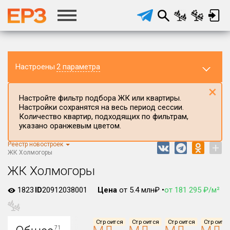
Настроены
2 параметра
×
Настройте фильтр подбора ЖК или квартиры.
Настройки сохранятся на весь период сессии.
Количество квартир, подходящих по фильтрам,
указано оранжевым цветом.
Реестр новостроек
+
Регион ЖК
ЖК Холмогоры
Республика Башкортостан
ЖК Холмогоры
Район в регионе
1823
ID
20912038001
Цена
от 5.4 млн₽ •
от 181 295 ₽/м²
Все
Населённый пункт
Строится
Строится
Строится
Строитс
71