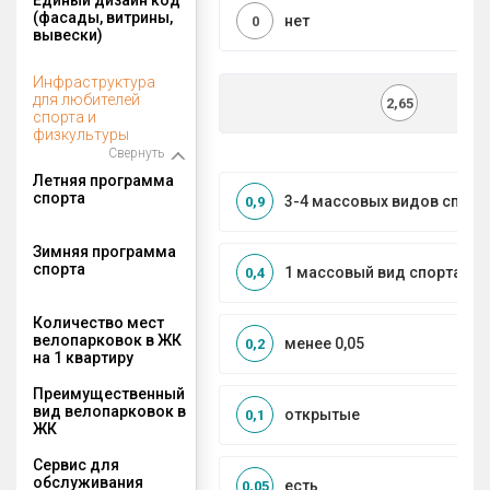
(фасады, витрины,
нет
0
вывески)
Инфраструктура
для любителей
2,65
спорта и
физкультуры
Свернуть
Летняя программа
спорта
3-4 массовых видов спорт
0,9
Зимняя программа
спорта
1 массовый вид спорта
0,4
Количество мест
велопарковок в ЖК
менее 0,05
0,2
на 1 квартиру
Преимущественный
вид велопарковок в
открытые
0,1
ЖК
Сервис для
обслуживания
есть
0,05