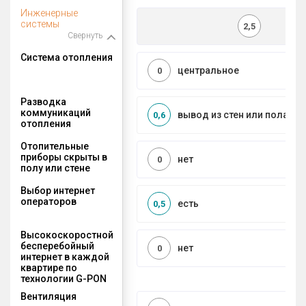
Инженерные
системы
2,5
Свернуть
Система отопления
центральное
0
Разводка
коммуникаций
вывод из стен или пола
0,6
отопления
Отопительные
приборы скрыты в
нет
0
полу или стене
Выбор интернет
операторов
есть
0,5
Высокоскоростной
бесперебойный
нет
0
интернет в каждой
квартире по
технологии G-PON
Вентиляция