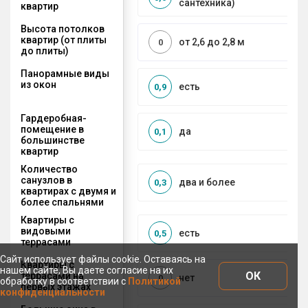
сантехника)
квартир
Высота потолков
квартир (от плиты
от 2,6 до 2,8 м
0
до плиты)
Панорамные виды
из окон
есть
0,9
Гардеробная-
помещение в
да
0,1
большинстве
квартир
Количество
санузлов в
два и более
0,3
квартирах с двумя и
более спальнями
Квартиры с
видовыми
есть
0,5
террасами
Сайт использует файлы cookie. Оставаясь на
Квартиры с
нашем сайте, Вы даете согласие на их
ОК
террасами на
нет
0
обработку в соответствии с
Политикой
первых этажах
конфиденциальности