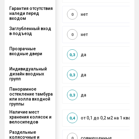
Гарантия отсутствия
наледи перед
нет
0
входом
Заглубленный вход
в подъезд
нет
0
Прозрачные
входные двери
да
0,3
Индивидуальный
дизайн входных
да
0,3
групп
Панорамное
остекление тамбура
да
0,3
или холла входной
группы
Наличие мест
хранения колясок и
от 0,1 до 0,2 м2 на 1 кварти
0,4
велосипедов
Раздельные
колясочные и
совмещенные
0