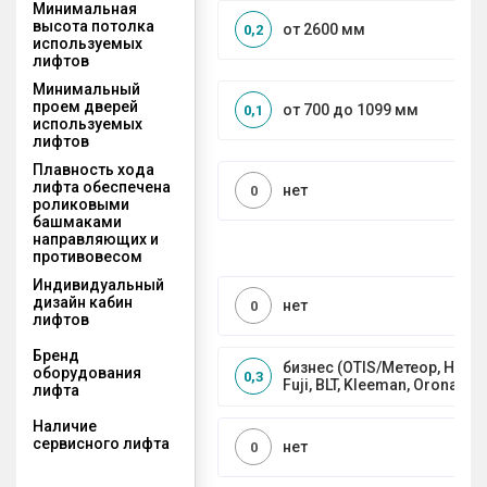
Минимальная
высота потолка
от 2600 мм
0,2
используемых
лифтов
Минимальный
проем дверей
от 700 до 1099 мм
0,1
используемых
лифтов
Плавность хода
лифта обеспечена
нет
0
роликовыми
башмаками
направляющих и
противовесом
Индивидуальный
дизайн кабин
нет
0
лифтов
Бренд
бизнес (OTIS/Метеор, HYUND
оборудования
0,3
Fuji, BLT, Kleeman, Orona)
лифта
Наличие
сервисного лифта
нет
0