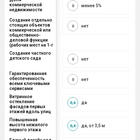
коммерческой
менее 5%
0
недвижимости
Создание отдельно
стоящих объектов
нет
0
коммерческой или
общественно-
деловой функции
(рабочих мест на 1-г
Создание частного
детского сада
нет
0
Гарантированная
обеспеченность
нет
0
всеми ключевыми
сервисами
Витринное
остекление
да
0,6
фасадов первых
этажей вдоль улиц
Повышенная
высота нежилого
да, от 3,5 м
0,4
первого этажа
Единый дизайн код