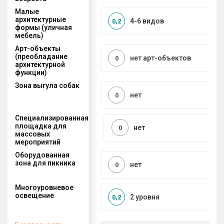
Малые
архитектурные
4-6 видов
0,2
формы (уличная
мебель)
Арт-объекты
(преобладание
нет арт-объектов
0
архитектурной
функции)
Зона выгула собак
нет
0
Специализированная
площадка для
нет
0
массовых
мероприятий
Оборудованная
зона для пикника
нет
0
Многоуровневое
освещение
2 уровня
0,2