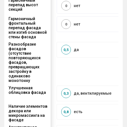
Гармоничный
перепад высот
нет
0
секций
Гармоничный
фронтальный
нет
0
перепад фасада
или изгиб основной
стены фасада
Разнообразие
фасадов
да
0,5
(отсутствие
повторяющихся
фасадов,
превращающих
застройку в
одинаково
монотонну
Улучшенная
облицовка фасада
да, вентилируемые
0,3
Наличие элементов
декора или
есть
0,8
микромассинга на
фасаде