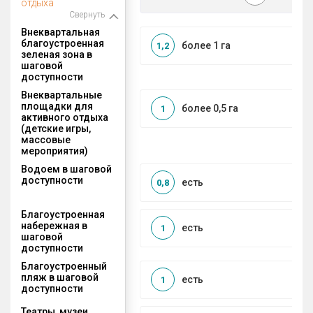
отдыха
Свернуть
Внеквартальная
благоустроенная
более 1 га
1,2
зеленая зона в
шаговой
доступности
Внеквартальные
площадки для
более 0,5 га
1
активного отдыха
(детские игры,
массовые
мероприятия)
Водоем в шаговой
доступности
есть
0,8
Благоустроенная
набережная в
есть
1
шаговой
доступности
Благоустроенный
пляж в шаговой
есть
1
доступности
Театры, музеи,