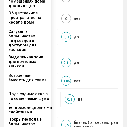
помещениях дома
для жильцов
Общественное
пространство на
нет
0
кровле дома
Санузел в
большинстве
да
0,3
подъездов с
доступом для
жильцов
Выделенная зона
для почтовых
да
0,1
ящиков
Встроенная
ёмкость для спама
есть
0,05
Подъездные окна с
повышенными шумо
да
0,1
и
теплоизоляционными
свойствами
Покрытие пола в
бизнес (от керамогранита 
большинстве
0,5