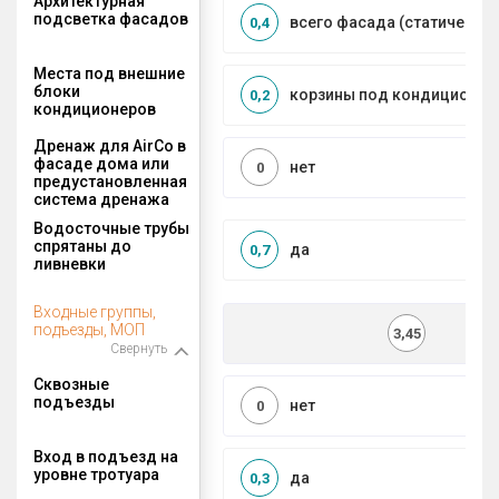
Архитектурная
подсветка фасадов
всего фасада (статическая
0,4
Места под внешние
блоки
корзины под кондиционер
0,2
кондиционеров
Дренаж для AirCo в
фасаде дома или
нет
0
предустановленная
система дренажа
Водосточные трубы
спрятаны до
да
0,7
ливневки
Входные группы,
подъезды, МОП
3,45
Свернуть
Сквозные
подъезды
нет
0
Вход в подъезд на
уровне тротуара
да
0,3