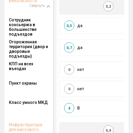
Безопасность
Свернуть
5,2
Сотрудник
консьержа в
да
0,5
большинстве
подъездов
Огороженная
территория (двор и
да
0,7
дворовые
подъезды)
КПП на всех
въездах
нет
0
Пункт охраны
нет
0
Класс умного МКД
B
4
Инфраструктура
для массового
5,9