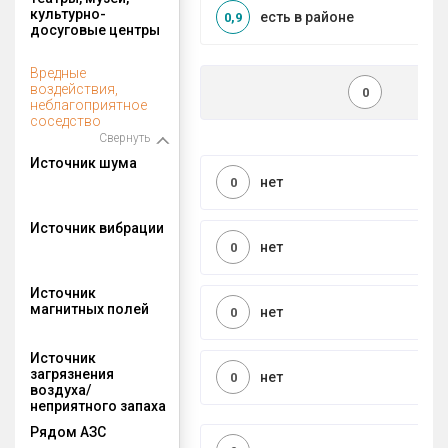
культурно-
есть в районе
0,9
досуговые центры
Вредные
воздействия,
0
неблагоприятное
соседство
Свернуть
Источник шума
нет
0
Источник вибрации
нет
0
Источник
магнитных полей
нет
0
Источник
загрязнения
нет
0
воздуха/
неприятного запаха
Рядом АЗС