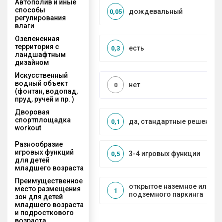
Автополив и иные
способы
дождевальный
0,05
регулирования
влаги
Озелененная
территория с
есть
0,3
ландшафтным
дизайном
Искусственный
водный объект
нет
0
(фонтан, водопад,
пруд, ручей и пр. )
Дворовая
спортплощадка
да, стандартные решения
0,1
workout
Разнообразие
игровых функций
3-4 игровых функции
0,5
для детей
младшего возраста
Преимущественное
открытое наземное или на
место размещения
1
подземного паркинга
зон для детей
младшего возраста
и подросткового
возраста