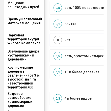
Мощение
пешеходных путей
есть 100% поверхности
0,5
Преимущественный
материал мощения
плитка
0,1
Парковая
территория внутри
нет
0
жилого комплекса
Озеленение двора
кустарниками и
есть, с учетом четырех се
0,5
деревьями
Крупномерные
деревья в
10 и более деревьев
0,1
озеленении (от 3 м
высотой), на 1 га
незастроенной
территории ЖК
Видовое
разнообразие
4 и более видов
0,3
крупномерных
деревьев