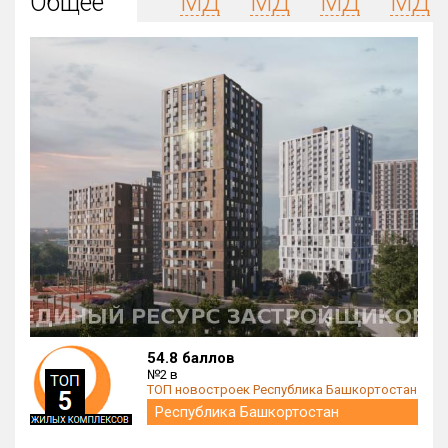
Общее
МД
МД
МД
МД
Округ
Все
Район в городе
Все
Цена
₽/м²
млн ₽
от
до
Общая площадь, м²
от
до
Срок сдачи
от
до
Вид объекта
54.8 баллов
№2 в
ТОП новостроек Республика Башкортостан
Кол-во комнат
Республика Башкортостан
×
1К