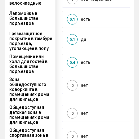
велосипедные
Лапомойка в
большинстве
есть
0,1
подъездов
Грязезащитное
покрытие в тамбуре
да
0,1
подъезда,
утопающее в полу
Помещение или
холл для гостей в
есть
0,4
большинстве
подъездов
Зона
общедоступного
нет
0
коворкинга в
помещениях дома
для жильцов
Общедоступная
детская зона в
нет
0
помещениях дома
для жильцов
Общедоступная
спортивная зона в
нет
0