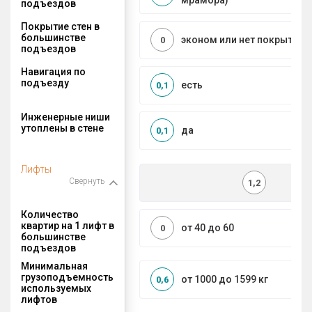
мрамора)
подъездов
Покрытие стен в
большинстве
эконом или нет покрытия
0
подъездов
Навигация по
подъезду
есть
0,1
Инженерные ниши
утоплены в стене
да
0,1
Лифты
Свернуть
1,2
Количество
квартир на 1 лифт в
от 40 до 60
0
большинстве
подъездов
Минимальная
грузоподъемность
от 1000 до 1599 кг
0,6
используемых
лифтов