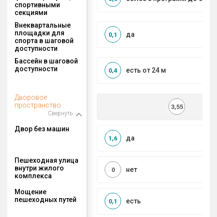
спортивными
секциями
Внеквартальные
площадки для
да
0,1
спорта в шаговой
доступности
Бассейн в шаговой
доступности
есть от 24 м
0,4
Дворовое
пространство
3,55
Свернуть
Двор без машин
да
1,6
Пешеходная улица
внутри жилого
нет
0
комплекса
Мощение
пешеходных путей
есть
0,1