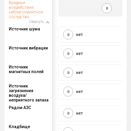
Вредные
воздействия,
0
неблагоприятное
соседство
Свернуть
Источник шума
нет
0
Источник вибрации
нет
0
Источник
магнитных полей
нет
0
Источник
загрязнения
нет
0
воздуха/
неприятного запаха
Рядом АЗС
нет
0
Кладбище