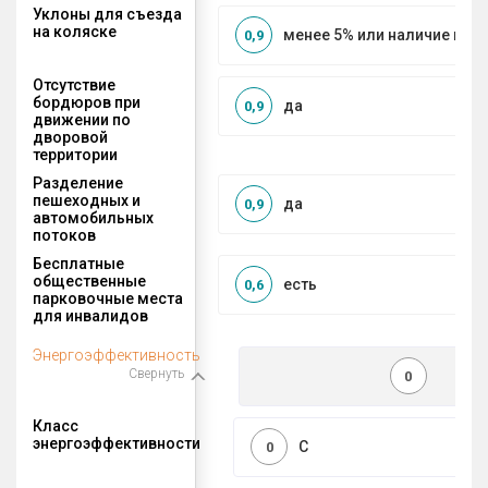
Уклоны для съезда
на коляске
менее 5% или наличие по
0,9
Отсутствие
бордюров при
да
0,9
движении по
дворовой
территории
Разделение
пешеходных и
да
0,9
автомобильных
потоков
Бесплатные
общественные
есть
0,6
парковочные места
для инвалидов
Энергоэффективность
Свернуть
0
Класс
энергоэффективности
C
0