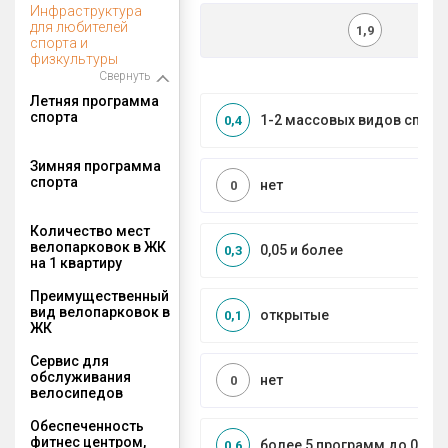
Инфраструктура
для любителей
1,9
спорта и
физкультуры
Свернуть
Летняя программа
спорта
1-2 массовых видов спорт
0,4
Зимняя программа
спорта
нет
0
Количество мест
велопарковок в ЖК
0,05 и более
0,3
на 1 квартиру
Преимущественный
вид велопарковок в
открытые
0,1
ЖК
Сервис для
обслуживания
нет
0
велосипедов
Обеспеченность
фитнес центром,
более 5 программ до 0,5 к
0,6