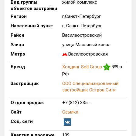
Вид группы
жилой комплекс
Только новые
объектов застройки
Регион
г.Санкт-Петербург
Оценка ЕРЗ ЖК
Населенный пункт
г. Санкт-Петербург
от
до
Район
Василеостровский
с продажами
Улица
улица Масляный канал
Метро
Василеостровская
Рейтинг ЕРЗ
Бренд
Холдинг Setl Group
№9 в
5
РФ
Найдено:
Застройщик
ООО Специализированный
застройщик Остров Сити
Жилых комплексов
1 из 703
Многоквартирных домов
1 из 2 149
Отдел продаж
+7 (812) 335 ...
Блокированных домов
0 из 70
Сайт
Ссылка
Домов с апартаментами
0 из 129
Соц. сети
Поселков таунхаусов
0 из 5
Блокированных домов
0 из 60
Квартир в продаже
109