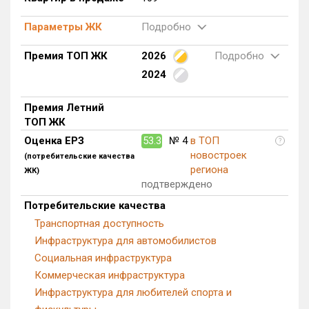
Квартир, апартаментов,
Параметры ЖК
Подробно
блоков в БД
0 из 32 696
Премия ТОП ЖК
2026
Подробно
2024
Премия Летний
ТОП ЖК
Оценка ЕРЗ
53.3
№ 4
в ТОП
?
новостроек
(потребительские качества
региона
ЖК)
подтверждено
Потребительские качества
Транспортная доступность
Инфраструктура для автомобилистов
Социальная инфраструктура
Коммерческая инфраструктура
Инфраструктура для любителей спорта и