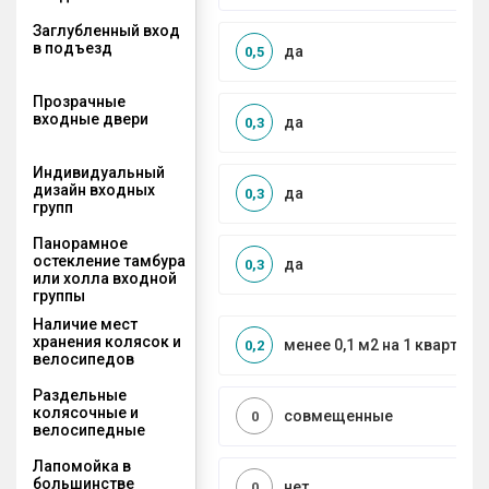
Заглубленный вход
в подъезд
да
0,5
Прозрачные
входные двери
да
0,3
Индивидуальный
дизайн входных
да
0,3
групп
Панорамное
остекление тамбура
да
0,3
или холла входной
группы
Наличие мест
хранения колясок и
менее 0,1 м2 на 1 квартиру
0,2
велосипедов
Раздельные
колясочные и
совмещенные
0
велосипедные
Лапомойка в
большинстве
нет
0