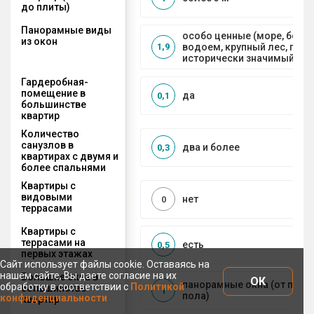
до плиты)
Панорамные виды
особо ценные (море, боль
из окон
водоем, крупный лес, горы
1,9
исторически значимый объ
Гардеробная-
помещение в
да
0,1
большинстве
квартир
Количество
санузлов в
два и более
0,3
квартирах с двумя и
более спальнями
Квартиры с
видовыми
нет
0
террасами
Квартиры с
террасами на
есть
0,5
первых этажах
Сайт использует файлы cookie. Оставаясь на
нашем сайте, Вы даете согласие на их
Большие окна в
ОК
панорамные окна (от пото
обработку в соответствии с
Политикой
большинстве
1
пола)
конфиденциальности
квартир