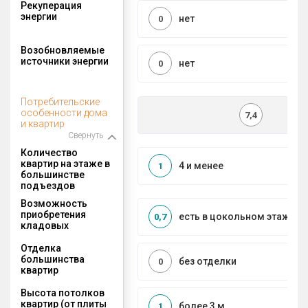
Рекуперация
энергии
нет
0
Возобновляемые
источники энергии
нет
0
Потребительские
особенности дома
7,4
и квартир
Свернуть
Количество
квартир на этаже в
4 и менее
1
большинстве
подъездов
Возможность
приобретения
есть в цокольном этаже
0,7
кладовых
Отделка
большинства
без отделки
0
квартир
Высота потолков
квартир (от плиты
более 3 м
1