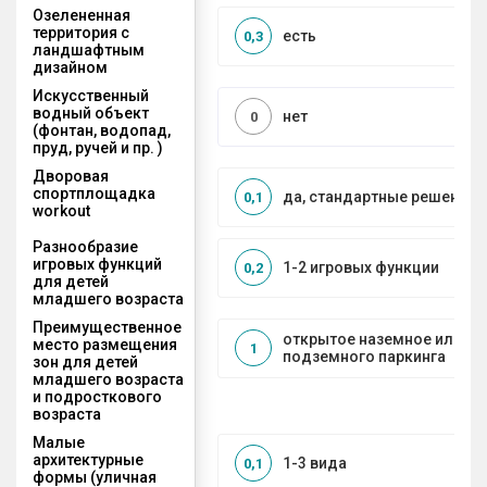
Озелененная
территория с
есть
0,3
ландшафтным
дизайном
Искусственный
водный объект
нет
0
(фонтан, водопад,
пруд, ручей и пр. )
Дворовая
спортплощадка
да, стандартные решения
0,1
workout
Разнообразие
игровых функций
1-2 игровых функции
0,2
для детей
младшего возраста
Преимущественное
открытое наземное или на
место размещения
1
подземного паркинга
зон для детей
младшего возраста
и подросткового
возраста
Малые
архитектурные
1-3 вида
0,1
формы (уличная