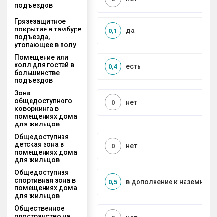
подъездов
Грязезащитное
покрытие в тамбуре
да
0,1
подъезда,
утопающее в полу
Помещение или
холл для гостей в
есть
0,4
большинстве
подъездов
Зона
общедоступного
нет
0
коворкинга в
помещениях дома
для жильцов
Общедоступная
детская зона в
нет
0
помещениях дома
для жильцов
Общедоступная
спортивная зона в
в дополнение к наземной
0,5
помещениях дома
для жильцов
Общественное
пространство на