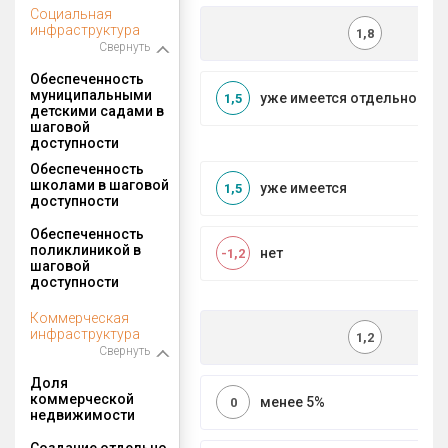
Социальная
инфраструктура
1,8
Свернуть
Обеспеченность
муниципальными
уже имеется отдельносто
1,5
детскими садами в
шаговой
доступности
Обеспеченность
школами в шаговой
уже имеется
1,5
доступности
Обеспеченность
поликлиникой в
нет
-1,2
шаговой
доступности
Коммерческая
инфраструктура
1,2
Свернуть
Доля
коммерческой
менее 5%
0
недвижимости
Создание отдельно