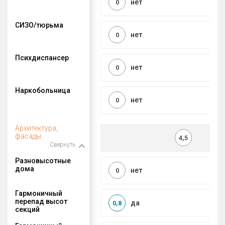
нет
0
СИЗО/тюрьма
нет
0
Психдиспансер
нет
0
Наркобольница
нет
0
Архитектура,
фасады
4,5
Свернуть
Разновысотные
дома
нет
0
Гармоничный
перепад высот
да
0,8
секций