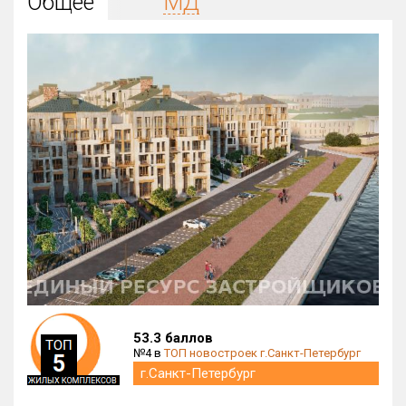
Общее
МД
Округ
Все
Район в городе
Все
Цена
₽/м²
млн ₽
от
до
Общая площадь, м²
от
до
Срок сдачи
от
до
Вид объекта
53.3 баллов
№4 в
ТОП новостроек г.Санкт-Петербург
Кол-во комнат
г.Санкт-Петербург