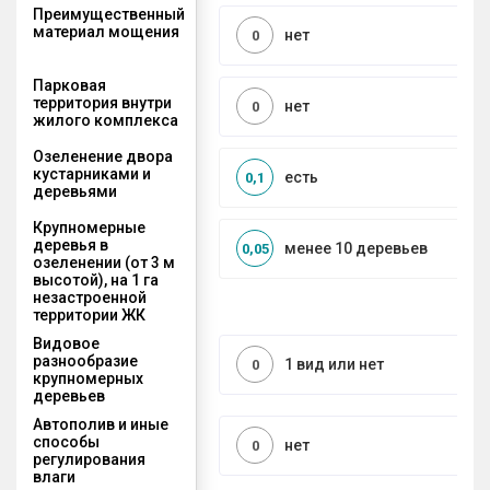
Преимущественный
материал мощения
нет
0
Парковая
территория внутри
нет
0
жилого комплекса
Озеленение двора
кустарниками и
есть
0,1
деревьями
Крупномерные
деревья в
менее 10 деревьев
0,05
озеленении (от 3 м
высотой), на 1 га
незастроенной
территории ЖК
Видовое
разнообразие
1 вид или нет
0
крупномерных
деревьев
Автополив и иные
способы
нет
0
регулирования
влаги