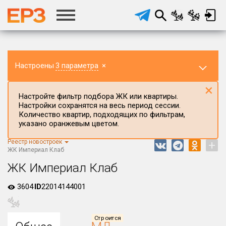
Настроены
3 параметра
×
×
Настройте фильтр подбора ЖК или квартиры.
Настройки сохранятся на весь период сессии.
Количество квартир, подходящих по фильтрам,
указано оранжевым цветом.
Реестр новостроек
+
Регион ЖК
ЖК Империал Клаб
г.Санкт-Петербург
ЖК Империал Клаб
Район в регионе
3604
ID
22014144001
Все
Населённый пункт
Строится