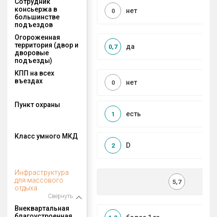
Сотрудник
консьержа в
нет
0
большинстве
подъездов
Огороженная
территория (двор и
да
0,7
дворовые
подъезды)
КПП на всех
въездах
нет
0
Пункт охраны
есть
1
Класс умного МКД
D
2
Инфраструктура
для массового
5,7
отдыха
Свернуть
Внеквартальная
благоустроенная