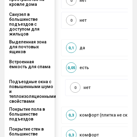
нет
0
кровле дома
Санузел в
большинстве
нет
0
подъездов с
доступом для
жильцов
Выделенная зона
для почтовых
да
0,1
ящиков
Встроенная
ёмкость для спама
есть
0,05
Подъездные окна с
повышенными шумо
нет
0
и
теплоизоляционными
свойствами
Покрытие пола в
большинстве
комфорт (плитка не сколь
0,3
подъездов
Покрытие стен в
большинстве
комфорт
0,3