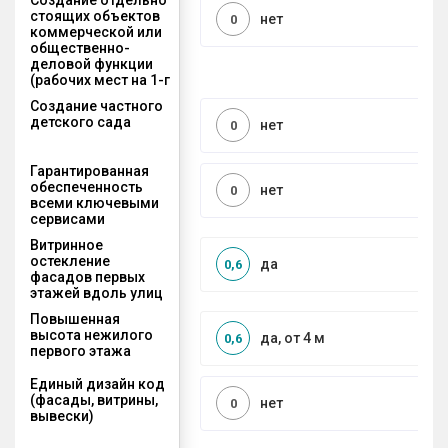
стоящих объектов
нет
0
коммерческой или
общественно-
деловой функции
(рабочих мест на 1-г
Создание частного
детского сада
нет
0
Гарантированная
обеспеченность
нет
0
всеми ключевыми
сервисами
Витринное
остекление
да
0,6
фасадов первых
этажей вдоль улиц
Повышенная
высота нежилого
да, от 4 м
0,6
первого этажа
Единый дизайн код
(фасады, витрины,
нет
0
вывески)