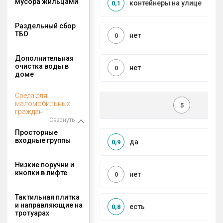
мусора жильцами
контейнеры на улице
0,1
Раздельный сбор
ТБО
нет
0
Дополнительная
очистка воды в
нет
0
доме
Среда для
маломобильных
5
граждан
Свернуть
Просторные
входные группы
да
0,9
Низкие поручни и
кнопки в лифте
нет
0
Тактильная плитка
и направляющие на
есть
0,8
тротуарах