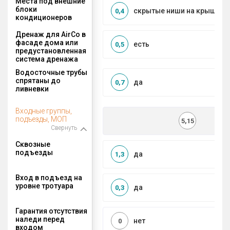
Места под внешние
блоки
скрытые ниши на крыше, к
0,4
кондиционеров
Дренаж для AirCo в
фасаде дома или
есть
0,5
предустановленная
система дренажа
Водосточные трубы
спрятаны до
да
0,7
ливневки
Входные группы,
подъезды, МОП
5,15
Свернуть
Сквозные
подъезды
да
1,3
Вход в подъезд на
уровне тротуара
да
0,3
Гарантия отсутствия
наледи перед
нет
0
входом