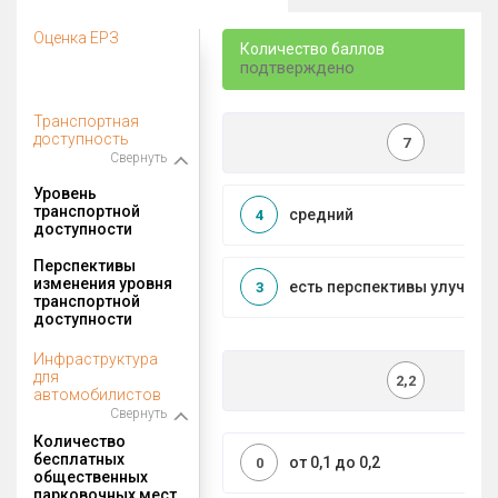
Оценка ЕРЗ
Количество баллов
подтверждено
Транспортная
доступность
7
Свернуть
Уровень
транспортной
средний
4
доступности
Перспективы
изменения уровня
есть перспективы улучшен
3
транспортной
доступности
Инфраструктура
для
2,2
автомобилистов
Свернуть
Количество
бесплатных
от 0,1 до 0,2
0
общественных
парковочных мест