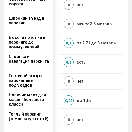
ворота
нет
0
Широкий въезд в
паркинг
менее 3,5 метров
0
Высота потолка в
паркинге до
от 2,71 до 3 метров
0,1
коммуникаций
Отделка и
навигация паркинга
есть
0,1
Гостевой вход в
паркинг вне
нет
0
подъездов
Наличие мест для
машин большого
до 10%
0,05
класса
Теплый паркинг
(температура от +5)
нет
0