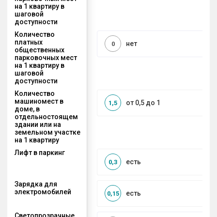
на 1 квартиру в
шаговой
доступности
Количество
платных
нет
0
общественных
парковочных мест
на 1 квартиру в
шаговой
доступности
Количество
машиномест в
от 0,5 до 1
1,5
доме, в
отдельностоящем
здании или на
земельном участке
на 1 квартиру
Лифт в паркинг
есть
0,3
Зарядка для
электромобилей
есть
0,15
Светопрозрачные