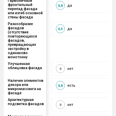
Гармоничный
фронтальный
да
0,8
перепад фасада
или изгиб основной
стены фасада
Разнообразие
фасадов
да
0,5
(отсутствие
повторяющихся
фасадов,
превращающих
застройку в
одинаково
монотонну
Улучшенная
облицовка фасада
нет
0
Наличие элементов
декора или
есть
0,8
микромассинга на
фасаде
Архитектурная
подсветка фасадов
нет
0