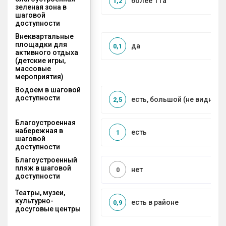
более 1 га
1,2
зеленая зона в
шаговой
доступности
Внеквартальные
площадки для
да
0,1
активного отдыха
(детские игры,
массовые
мероприятия)
Водоем в шаговой
доступности
есть, большой (не видно г
2,5
Благоустроенная
набережная в
есть
1
шаговой
доступности
Благоустроенный
пляж в шаговой
нет
0
доступности
Театры, музеи,
культурно-
есть в районе
0,9
досуговые центры