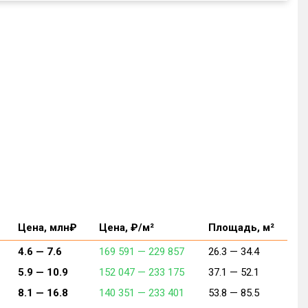
Цена, млн₽
Цена, ₽/м²
Площадь, м²
4.6 —
7.6
169 591 —
229 857
26.3 —
34.4
5.9 —
10.9
152 047 —
233 175
37.1 —
52.1
8.1 —
16.8
140 351 —
233 401
53.8 —
85.5