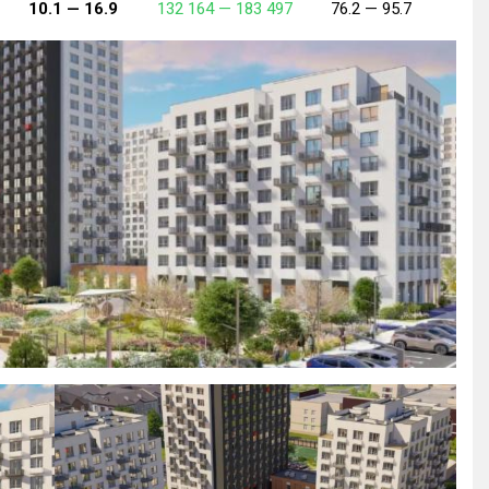
10.1 —
16.9
132 164 —
183 497
76.2 —
95.7