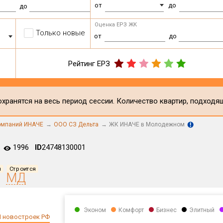
от
до
до
Оценка ЕРЗ ЖК
Только новые
от
до
Рейтинг ЕРЗ
хранятся на весь период сессии. Количество квартир, подходя
компаний ИНАЧЕ
ООО СЗ Дельта
ЖК ИНАЧЕ в Молодежном
1996
ID
24748130001
я
Строится
МД
Эконом
Комфорт
Бизнес
Элитный
 новостроек РФ