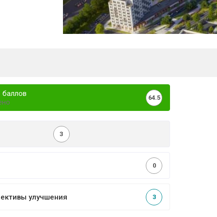
 баллов
64.5
ено
3
0
пективы улучшения
3