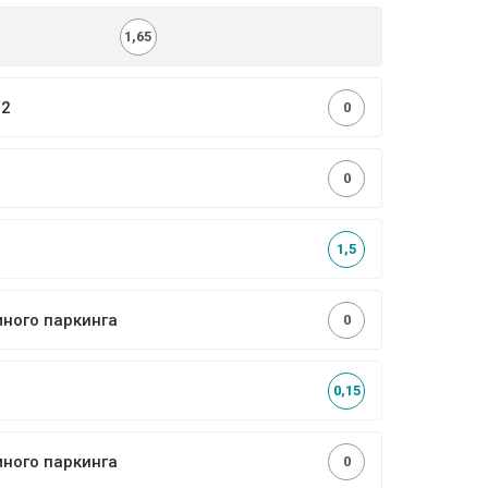
1,65
,2
0
0
1,5
много паркинга
0
0,15
много паркинга
0