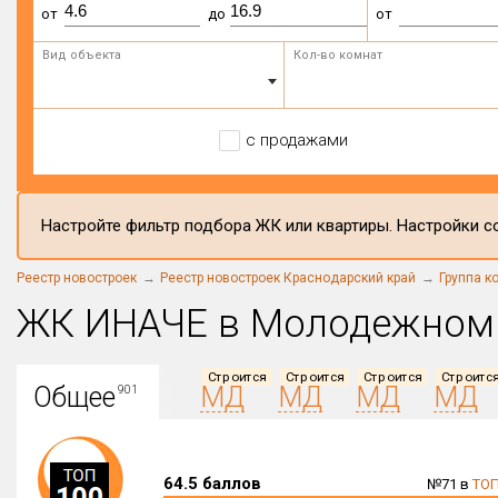
от
до
от
Вид объекта
Кол-во комнат
с продажами
Настройте фильтр подбора ЖК или квартиры. Настройки со
Реестр новостроек
Реестр новостроек Краснодарский край
Группа 
ЖК ИНАЧЕ в Молодежном
Строится
Строится
Строится
Строитс
Общее
МД
МД
МД
МД
901
64.5 баллов
№71 в
ТОП