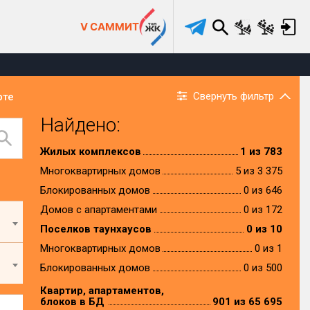
V САММИТ
Свернуть фильтр
рте
Найдено:
Жилых комплексов
1 из 783
Многоквартирных домов
5 из 3 375
Блокированных домов
0 из 646
Домов с апартаментами
0 из 172
Поселков таунхаусов
0 из 10
Многоквартирных домов
0 из 1
Блокированных домов
0 из 500
Квартир, апартаментов,
блоков в БД
901 из 65 695