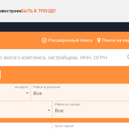
овостроек
БЫТЬ В ТРЕНДЕ!
Расширенный поиск
Поиск на ка
на карте
Район в регионе
Все
Район в городе
Все
²
Срок сдачи