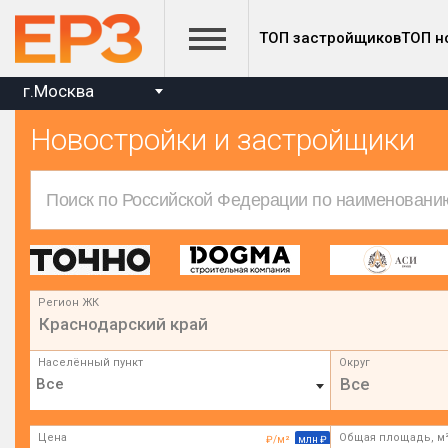
ТОП застройщиков
ТОП н
г.Москва
Новостройки и застройщики
Регион ЖК
Краснодарский край
Населённый пункт
Округ
Все
Цена
Общая площадь, м
₽/м²
млн ₽