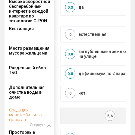
Высокоскоростной
бесперебойный
да
0,3
интернет в каждой
квартире по
технологии G-PON
Вентиляция
естественная
0
Место размещения
заглубленные в землю ко
мусора жильцами
0,8
на улице
Раздельный сбор
ТБО
да (минимум по 2 парамет
0,8
Дополнительная
очистка воды в
нет
0
доме
Среда для
маломобильных
5,6
граждан
Свернуть
Просторные