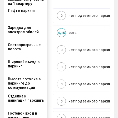
на 1 квартиру
Лифт в паркинг
нет подземного паркинга
0
Зарядка для
электромобилей
есть
0,15
Светопрозрачные
ворота
нет подземного паркинга
0
Широкий въезд в
паркинг
нет подземного паркинга
0
Высота потолка в
паркинге до
нет подземного паркинга
0
коммуникаций
Отделка и
навигация паркинга
нет подземного паркинга
0
Гостевой вход в
паркинг вне