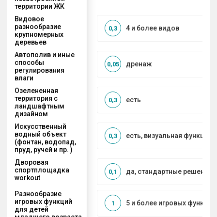
территории ЖК
Видовое
разнообразие
4 и более видов
0,3
крупномерных
деревьев
Автополив и иные
способы
дренаж
0,05
регулирования
влаги
Озелененная
территория с
есть
0,3
ландшафтным
дизайном
Искусственный
водный объект
есть, визуальная функция
0,3
(фонтан, водопад,
пруд, ручей и пр. )
Дворовая
спортплощадка
да, стандартные решения
0,1
workout
Разнообразие
игровых функций
5 и более игровых функций
1
для детей
младшего возраста