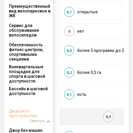
Преимущественный
вид велопарковок в
открытые
0,1
ЖК
Сервис для
обслуживания
нет
0
велосипедов
Обеспеченность
фитнес центром,
более 5 программ до 2 км
0,5
спортивными
секциями
Внеквартальные
площадки для
более 0,5 га
0,2
спорта в шаговой
доступности
Бассейн в шаговой
доступности
есть
0,1
Дворовое
пространство
8,5
Свернуть
Двор без машин