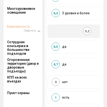
Многоуровневое
освещение
3 уровня и более
0,3
Безопасность
Свернуть
5,2
Сотрудник
консьержа в
да
0,5
большинстве
подъездов
Огороженная
территория (двор и
да
0,7
дворовые
подъезды)
КПП на всех
въездах
нет
0
Пункт охраны
есть
1