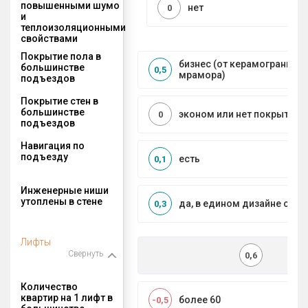
повышенными шумо
нет
0
и
теплоизоляционными
свойствами
Покрытие пола в
бизнес (от керамогранита 
большинстве
0,5
мрамора)
подъездов
Покрытие стен в
большинстве
эконом или нет покрытия
0
подъездов
Навигация по
подъезду
есть
0,1
Инженерные ниши
утоплены в стене
да, в едином дизайне с МО
0,3
Лифты
Свернуть
0,6
Количество
квартир на 1 лифт в
более 60
-0,5