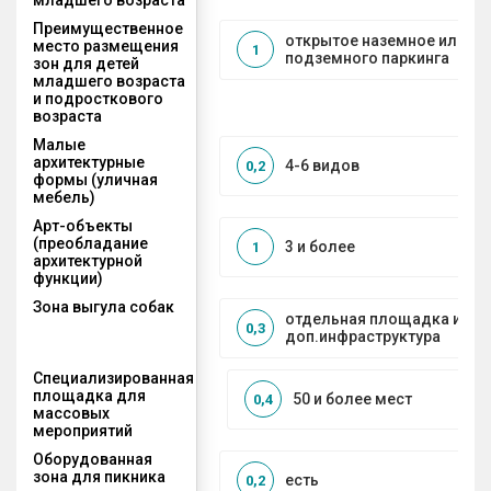
Преимущественное
открытое наземное или на
место размещения
1
подземного паркинга
зон для детей
младшего возраста
и подросткового
возраста
Малые
архитектурные
4-6 видов
0,2
формы (уличная
мебель)
Арт-объекты
(преобладание
3 и более
1
архитектурной
функции)
Зона выгула собак
отдельная площадка и
0,3
доп.инфраструктура
Специализированная
площадка для
50 и более мест
0,4
массовых
мероприятий
Оборудованная
зона для пикника
есть
0,2