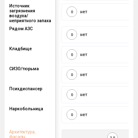
Источник
загрязнения
нет
0
воздуха/
неприятного запаха
Рядом АЗС
нет
0
Кладбище
нет
0
СИЗО/тюрьма
нет
0
Психдиспансер
нет
0
Наркобольница
нет
0
Архитектура,
фасады
2,5