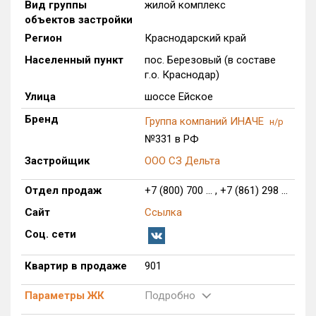
Вид группы
жилой комплекс
Только новые
объектов застройки
Регион
Краснодарский край
Оценка ЕРЗ ЖК
Населенный пункт
пос. Березовый (в составе
от
до
г.о. Краснодар)
Улица
шоссе Ейское
с продажами
Бренд
Группа компаний ИНАЧЕ
н/р
№331 в РФ
Рейтинг ЕРЗ
Застройщик
ООО СЗ Дельта
Найдено:
Отдел продаж
+7 (800) 700 ... , +7 (861) 298 ...
Жилых комплексов
1 из 783
Сайт
Ссылка
Многоквартирных домов
5 из 3 375
Соц. сети
Блокированных домов
0 из 646
Квартир в продаже
901
Домов с апартаментами
0 из 172
Поселков таунхаусов
0 из 10
Параметры ЖК
Подробно
Многоквартирных домов
0 из 1