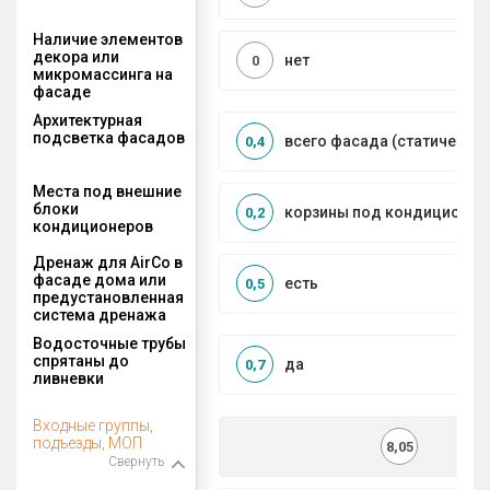
Наличие элементов
декора или
нет
0
микромассинга на
фасаде
Архитектурная
подсветка фасадов
всего фасада (статическая
0,4
Места под внешние
блоки
корзины под кондиционер
0,2
кондиционеров
Дренаж для AirCo в
фасаде дома или
есть
0,5
предустановленная
система дренажа
Водосточные трубы
спрятаны до
да
0,7
ливневки
Входные группы,
подъезды, МОП
8,05
Свернуть