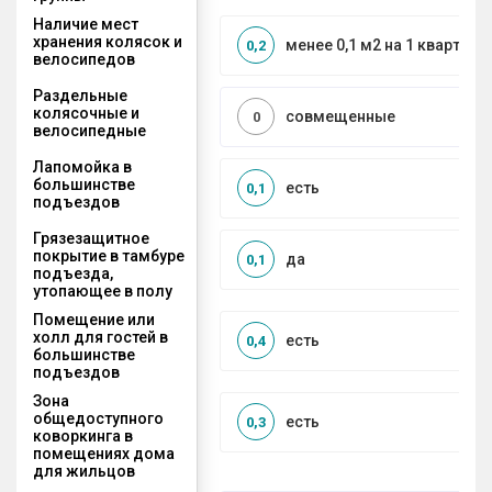
Наличие мест
хранения колясок и
менее 0,1 м2 на 1 квартиру
0,2
велосипедов
Раздельные
колясочные и
совмещенные
0
велосипедные
Лапомойка в
большинстве
есть
0,1
подъездов
Грязезащитное
покрытие в тамбуре
да
0,1
подъезда,
утопающее в полу
Помещение или
холл для гостей в
есть
0,4
большинстве
подъездов
Зона
общедоступного
есть
0,3
коворкинга в
помещениях дома
для жильцов