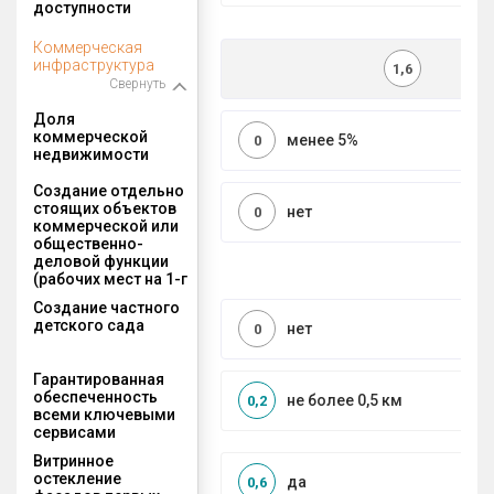
доступности
Коммерческая
инфраструктура
1,6
Свернуть
Доля
коммерческой
менее 5%
0
недвижимости
Создание отдельно
стоящих объектов
нет
0
коммерческой или
общественно-
деловой функции
(рабочих мест на 1-г
Создание частного
детского сада
нет
0
Гарантированная
обеспеченность
не более 0,5 км
0,2
всеми ключевыми
сервисами
Витринное
остекление
да
0,6