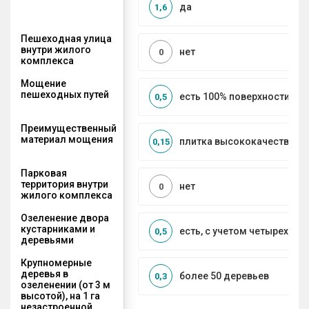
да
1,6
Пешеходная улица
внутри жилого
нет
0
комплекса
Мощение
пешеходных путей
есть 100% поверхности
0,5
Преимущественный
материал мощения
плитка высококачественн
0,15
Парковая
территория внутри
нет
0
жилого комплекса
Озеленение двора
кустарниками и
есть, с учетом четырех се
0,5
деревьями
Крупномерные
деревья в
более 50 деревьев
0,3
озеленении (от 3 м
высотой), на 1 га
незастроенной