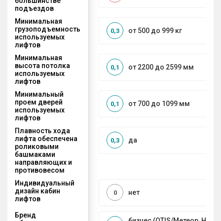
большинстве
подъездов
Минимальная
грузоподъемность
от 500 до 999 кг
0,3
используемых
лифтов
Минимальная
высота потолка
от 2200 до 2599 мм
0,1
используемых
лифтов
Минимальный
проем дверей
от 700 до 1099 мм
0,1
используемых
лифтов
Плавность хода
лифта обеспечена
да
0,3
роликовыми
башмаками
направляющих и
противовесом
Индивидуальный
дизайн кабин
нет
0
лифтов
Бренд
бизнес (OTIS/Метеор, HYUND