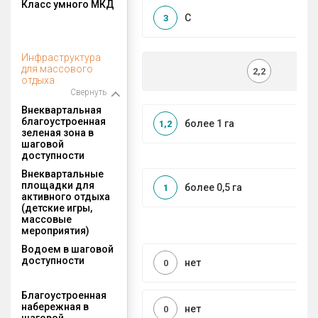
Класс умного МКД
C
3
Инфраструктура
для массового
2,2
отдыха
Свернуть
Внеквартальная
благоустроенная
более 1 га
1,2
зеленая зона в
шаговой
доступности
Внеквартальные
площадки для
более 0,5 га
1
активного отдыха
(детские игры,
массовые
мероприятия)
Водоем в шаговой
доступности
нет
0
Благоустроенная
набережная в
нет
0
шаговой