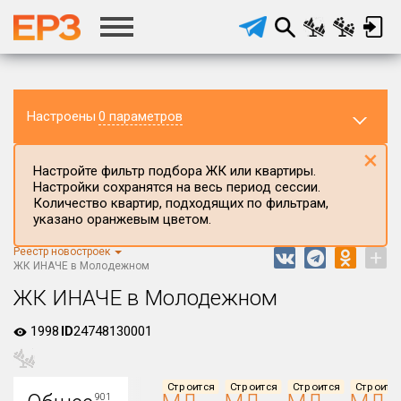
Настроены
0 параметров
×
Настройте фильтр подбора ЖК или квартиры.
Настройки сохранятся на весь период сессии.
Количество квартир, подходящих по фильтрам,
указано оранжевым цветом.
Реестр новостроек
+
Регион ЖК
ЖК ИНАЧЕ в Молодежном
Краснодарский край
ЖК ИНАЧЕ в Молодежном
Район в регионе
1998
ID
24748130001
Все
Населённый пункт
Строится
Строится
Строится
Строитс
901