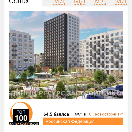
Общее
МД
МД
МД
МД
Округ
Все
Район в городе
Все
Цена
₽/м²
млн ₽
от
до
Общая площадь, м²
от
до
Срок сдачи
от
до
Вид объекта
64.5 баллов
№71 в
ТОП новостроек РФ
Кол-во комнат
Российская Федерация