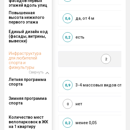
фасадов первых
этажей вдоль улиц
Повышенная
высота нежилого
да, от 4 м
0,6
первого этажа
Единый дизайн код
(фасады, витрины,
есть
0,2
вывески)
Инфраструктура
для любителей
2
спорта и
физкультуры
Свернуть
Летняя программа
спорта
3-4 массовых видов спорт
0,9
Зимняя программа
спорта
нет
0
Количество мест
велопарковок в ЖК
менее 0,05
0,2
на 1 квартиру