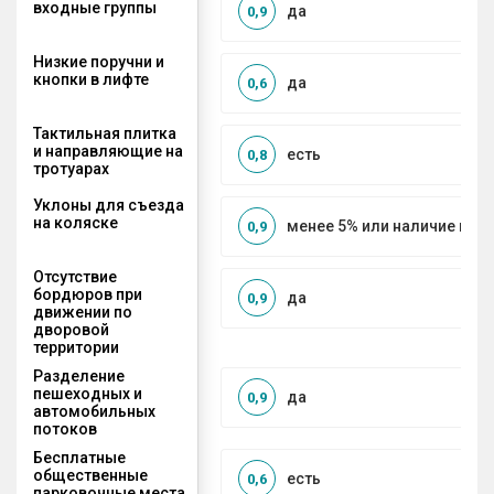
входные группы
да
0,9
Низкие поручни и
кнопки в лифте
да
0,6
Тактильная плитка
и направляющие на
есть
0,8
тротуарах
Уклоны для съезда
на коляске
менее 5% или наличие по
0,9
Отсутствие
бордюров при
да
0,9
движении по
дворовой
территории
Разделение
пешеходных и
да
0,9
автомобильных
потоков
Бесплатные
общественные
есть
0,6
парковочные места