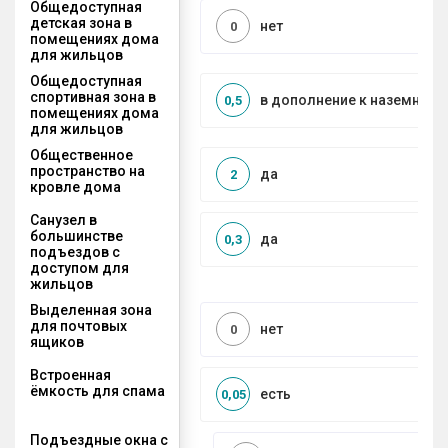
Общедоступная
детская зона в
нет
0
помещениях дома
для жильцов
Общедоступная
спортивная зона в
в дополнение к наземной
0,5
помещениях дома
для жильцов
Общественное
пространство на
да
2
кровле дома
Санузел в
большинстве
да
0,3
подъездов с
доступом для
жильцов
Выделенная зона
для почтовых
нет
0
ящиков
Встроенная
ёмкость для спама
есть
0,05
Подъездные окна с