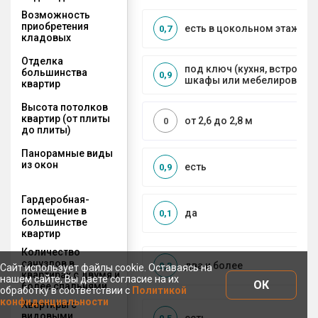
Возможность
приобретения
есть в цокольном этаже
0,7
кладовых
Отделка
под ключ (кухня, встроенн
большинства
0,9
шкафы или мебелирование
квартир
Высота потолков
квартир (от плиты
от 2,6 до 2,8 м
0
до плиты)
Панорамные виды
из окон
есть
0,9
Гардеробная-
помещение в
да
0,1
большинстве
квартир
Количество
санузлов в
два и более
0,3
Сайт использует файлы cookie. Оставаясь на
квартирах с двумя и
нашем сайте, Вы даете согласие на их
ОК
более спальнями
обработку в соответствии с
Политикой
конфиденциальности
Квартиры с
видовыми