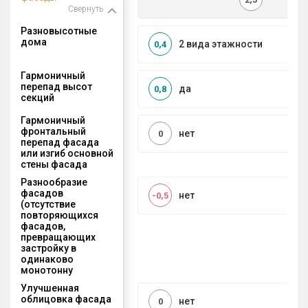
Свернуть
Разновысотные
дома
2 вида этажности
0,4
Гармоничный
перепад высот
да
0,8
секций
Гармоничный
фронтальный
нет
0
перепад фасада
или изгиб основной
стены фасада
Разнообразие
фасадов
нет
-0,5
(отсутствие
повторяющихся
фасадов,
превращающих
застройку в
одинаково
монотонну
Улучшенная
облицовка фасада
нет
0