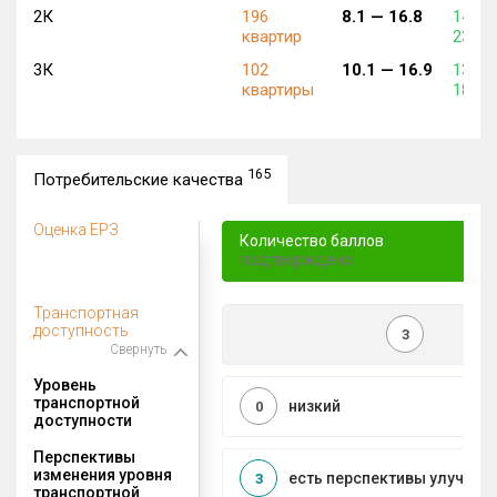
2К
196
8.1 —
16.8
140 3
квартир
233 4
3К
102
10.1 —
16.9
132 1
квартиры
183 4
165
Потребительские качества
Оценка ЕРЗ
Количество баллов
подтверждено
Транспортная
доступность
3
Свернуть
Уровень
транспортной
низкий
0
доступности
Перспективы
изменения уровня
есть перспективы улучшен
3
транспортной