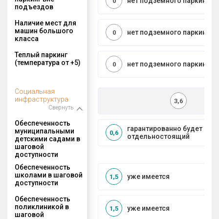
нет подземного паркинга
0
подъездов
Наличие мест для
машин большого
нет подземного паркинга
0
класса
Теплый паркинг
(температура от +5)
нет подземного паркинга
0
Социальная
инфраструктура
3,6
Свернуть
Обеспеченность
гарантированно будет
муниципальными
0,6
отдельностоящий
детскими садами в
шаговой
доступности
Обеспеченность
школами в шаговой
уже имеется
1,5
доступности
Обеспеченность
поликлиникой в
уже имеется
1,5
шаговой