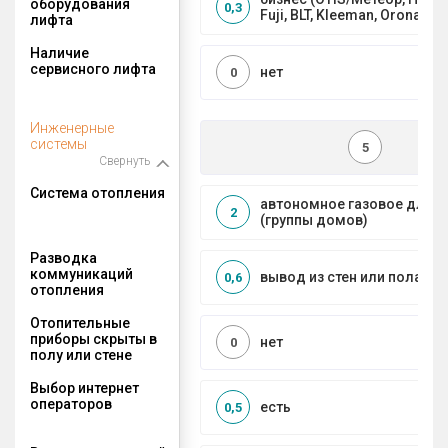
оборудования
0,3
Fuji, BLT, Kleeman, Orona)
лифта
Наличие
сервисного лифта
нет
0
Инженерные
системы
5
Свернуть
Система отопления
автономное газовое для 
2
(группы домов)
Разводка
коммуникаций
вывод из стен или пола
0,6
отопления
Отопительные
приборы скрыты в
нет
0
полу или стене
Выбор интернет
операторов
есть
0,5