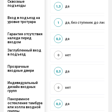
Сквозные
подъезды
да
1,3
Вход в подъезд на
уровне тротуара
да, без ступенек до лифта
1
Гарантия отсутствия
наледи перед
да
0,3
входом
Заглубленный вход
в подъезд
нет
0
Прозрачные
входные двери
да
0,3
Индивидуальный
дизайн входных
нет
0
групп
Панорамное
остекление тамбура
да
0,3
или холла входной
группы