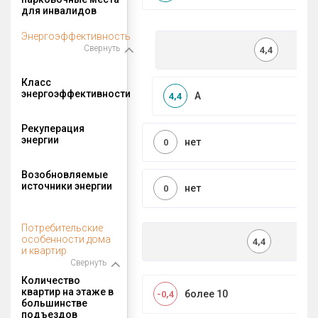
для инвалидов
Энергоэффективность
Свернуть
4,4
Класс
энергоэффективности
A
4,4
Рекуперация
энергии
нет
0
Возобновляемые
источники энергии
нет
0
Потребительские
особенности дома
4,4
и квартир
Свернуть
Количество
квартир на этаже в
более 10
-0,4
большинстве
подъездов