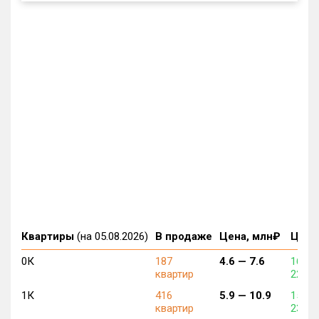
Квартиры
(на 05.08.2026)
В продаже
Цена, млн₽
Цена,
0К
187
4.6 —
7.6
169 5
квартир
229 8
1К
416
5.9 —
10.9
152 0
квартир
233 1