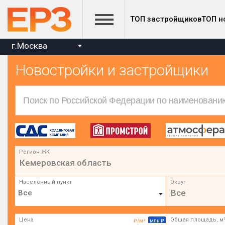
ТОП застройщиков
ТОП н
г.Москва
Новостройки и застройщики
Регион ЖК
Кемеровская область
Населённый пункт
Округ
Все
Цена
Общая площадь, м
₽/м²
млн ₽