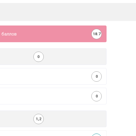
 баллов
18.7
0
0
0
1,2