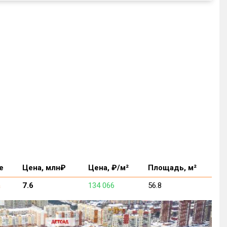
е
Цена, млн₽
Цена, ₽/м²
Площадь, м²
а
7.6
134 066
56.8