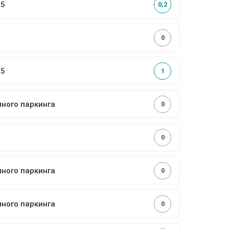
,5
0,2
0
,5
1
много паркинга
0
0
много паркинга
0
много паркинга
0