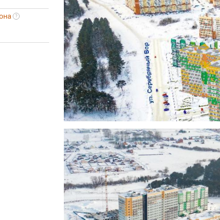
она
?