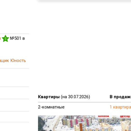
з
№501 в
5
йщик Юность
Квартиры
(на 30.07.2026)
В продаж
2-комнатные
1 квартир