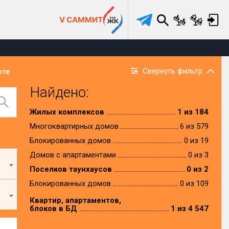
V САММИТ
Свернуть фильтр
рте
Найдено:
Жилых комплексов
1 из 184
Многоквартирных домов
6 из 579
Блокированных домов
0 из 19
Домов с апартаментами
0 из 3
Поселков таунхаусов
0 из 2
Блокированных домов
0 из 109
Квартир, апартаментов,
блоков в БД
1 из 4 547