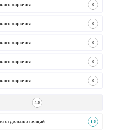
много паркинга
0
много паркинга
0
много паркинга
0
много паркинга
0
много паркинга
0
4,5
ся отдельностоящий
1,5