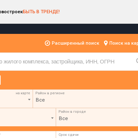
овостроек
БЫТЬ В ТРЕНДЕ!
Расширенный поиск
Поиск на ка
на карте
Район в регионе
Все
Район в городе
Все
²
Срок сдачи