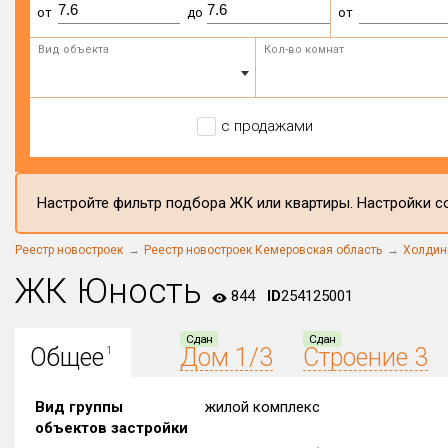
от
до
от
Вид объекта
Кол-во комнат
с продажами
Настройте фильтр подбора ЖК или квартиры. Настройки со
Реестр новостроек
Реестр новостроек Кемеровская область
Холдин
ЖК Юность
844
ID
254125001
Сдан
Сдан
Общее
Дом 1/3
Строение 3
1
Вид группы
жилой комплекс
объектов застройки