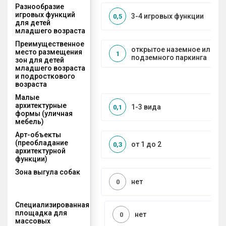
Разнообразие
игровых функций
3-4 игровых функции
0,5
для детей
младшего возраста
Преимущественное
открытое наземное или на
место размещения
1
подземного паркинга
зон для детей
младшего возраста
и подросткового
возраста
Малые
архитектурные
1-3 вида
0,1
формы (уличная
мебель)
Арт-объекты
(преобладание
от 1 до 2
0,3
архитектурной
функции)
Зона выгула собак
нет
0
Специализированная
площадка для
нет
0
массовых