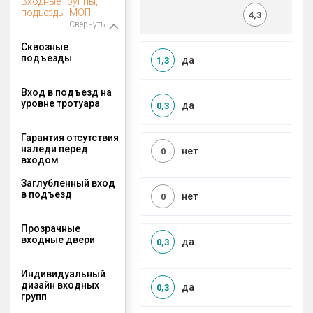
Входные группы,
подъезды, МОП
4,3
Свернуть
Сквозные
подъезды
да
1,3
Вход в подъезд на
уровне тротуара
да
0,3
Гарантия отсутствия
наледи перед
нет
0
входом
Заглубленный вход
в подъезд
нет
0
Прозрачные
входные двери
да
0,3
Индивидуальный
дизайн входных
да
0,3
групп