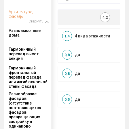
Архитектура,
фасады
4,2
Свернуть
Разновысотные
дома
4 вида этажности
1,4
Гармоничный
перепад высот
да
0,8
секций
Гармоничный
фронтальный
да
0,8
перепад фасада
или изгиб основной
стены фасада
Разнообразие
фасадов
да
0,5
(отсутствие
повторяющихся
фасадов,
превращающих
застройку в
одинаково