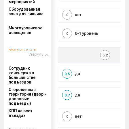
мероприятий
Оборудованная
зона для пикника
нет
0
Многоуровневое
освещение
0-1 уровень
0
Безопасность
Свернуть
5,2
Сотрудник
консьержа в
да
0,5
большинстве
подъездов
Огороженная
территория (двор и
да
0,7
дворовые
подъезды)
КПП на всех
въездах
нет
0