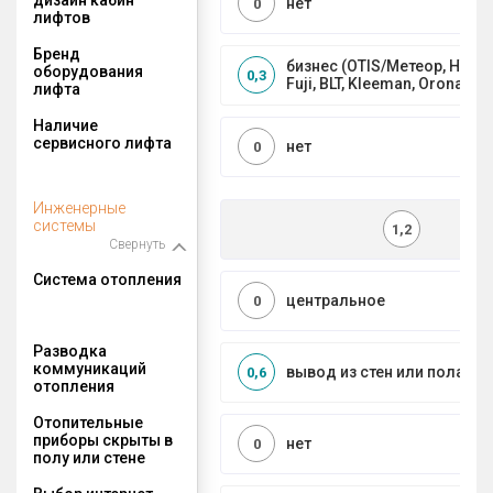
нет
0
лифтов
Бренд
бизнес (OTIS/Метеор, HYUND
оборудования
0,3
Fuji, BLT, Kleeman, Orona)
лифта
Наличие
сервисного лифта
нет
0
Инженерные
системы
1,2
Свернуть
Система отопления
центральное
0
Разводка
коммуникаций
вывод из стен или пола
0,6
отопления
Отопительные
приборы скрыты в
нет
0
полу или стене