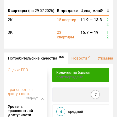
Квартиры
(на 29.07.2026)
В продаже
Цена, млн₽
Цена,
2К
15 квартир
11.9 —
13.3
200 3
203 1
3К
23
15.7 —
19
198 9
квартиры
201 2
165
2
Потребительские качества
Новости
Упоминан
Оценка ЕРЗ
Количество баллов
подтверждено
Транспортная
доступность
7
Свернуть
Уровень
транспортной
средний
4
доступности