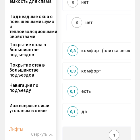
ёмкость для спама
нет
0
Подъездные окна с
повышенными шумо
нет
0
и
теплоизоляционными
свойствами
Покрытие пола в
большинстве
комфорт (плитка не сколь
0,3
подъездов
Покрытие стен в
большинстве
комфорт
0,3
подъездов
Навигация по
подъезду
есть
0,1
Инженерные ниши
утоплены в стене
да
0,1
Лифты
Свернуть
1