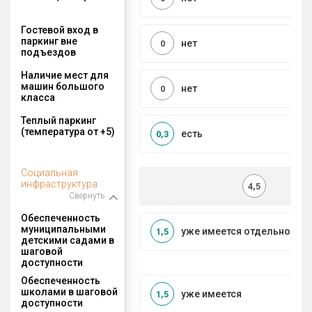
Гостевой вход в
паркинг вне
нет
0
подъездов
Наличие мест для
машин большого
нет
0
класса
Теплый паркинг
(температура от +5)
есть
0,3
Социальная
инфраструктура
4,5
Свернуть
Обеспеченность
муниципальными
уже имеется отдельносто
1,5
детскими садами в
шаговой
доступности
Обеспеченность
школами в шаговой
уже имеется
1,5
доступности