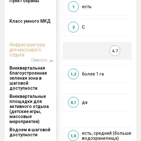
Пункт охраны
есть
1
Класс умного МКД
C
3
Инфраструктура
для массового
4,7
отдыха
Свернуть
Внеквартальная
благоустроенная
более 1 га
1,2
зеленая зона в
шаговой
доступности
Внеквартальные
площадки для
да
0,1
активного отдыха
(детские игры,
массовые
мероприятия)
Водоем в шаговой
есть, средний (большие рек
доступности
1,5
водохранилища)