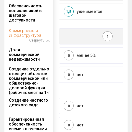
Обеспеченность
поликлиникой в
уже имеется
1,5
шаговой
доступности
Коммерческая
инфраструктура
1
Свернуть
Доля
коммерческой
менее 5%
0
недвижимости
Создание отдельно
стоящих объектов
нет
0
коммерческой или
общественно-
деловой функции
(рабочих мест на 1-г
Создание частного
детского сада
нет
0
Гарантированная
обеспеченность
нет
0
всеми ключевыми