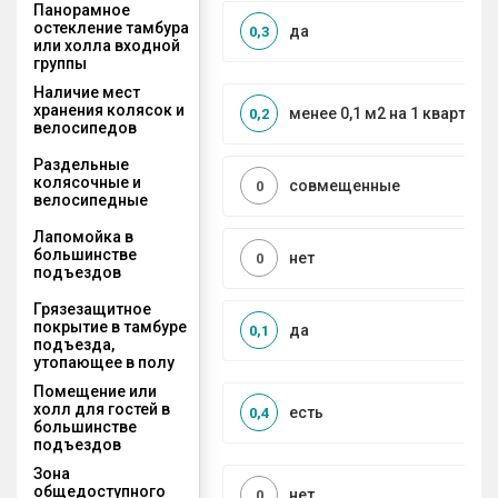
Панорамное
остекление тамбура
да
0,3
или холла входной
группы
Наличие мест
хранения колясок и
менее 0,1 м2 на 1 квартиру
0,2
велосипедов
Раздельные
колясочные и
совмещенные
0
велосипедные
Лапомойка в
большинстве
нет
0
подъездов
Грязезащитное
покрытие в тамбуре
да
0,1
подъезда,
утопающее в полу
Помещение или
холл для гостей в
есть
0,4
большинстве
подъездов
Зона
общедоступного
нет
0