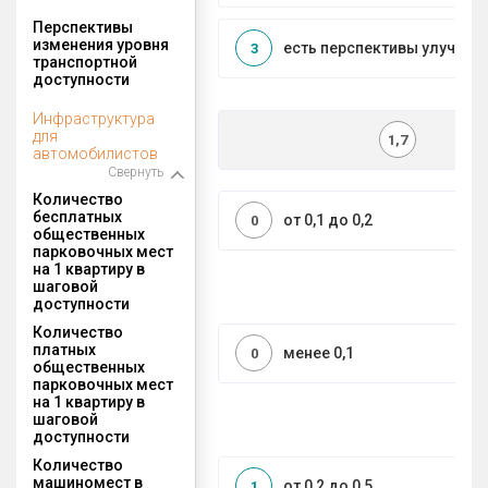
Перспективы
изменения уровня
есть перспективы улучшен
3
транспортной
доступности
Инфраструктура
для
1,7
автомобилистов
Свернуть
Количество
бесплатных
от 0,1 до 0,2
0
общественных
парковочных мест
на 1 квартиру в
шаговой
доступности
Количество
платных
менее 0,1
0
общественных
парковочных мест
на 1 квартиру в
шаговой
доступности
Количество
машиномест в
от 0,2 до 0,5
1