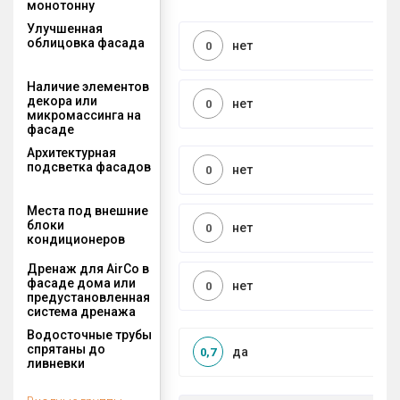
монотонну
Улучшенная
облицовка фасада
нет
0
Наличие элементов
декора или
нет
0
микромассинга на
фасаде
Архитектурная
подсветка фасадов
нет
0
Места под внешние
блоки
нет
0
кондиционеров
Дренаж для AirCo в
фасаде дома или
нет
0
предустановленная
система дренажа
Водосточные трубы
спрятаны до
да
0,7
ливневки