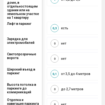
доме, в
отдельностоящем
здании или на
земельном участке
на 1 квартиру
Лифт в паркинг
есть
0,3
Зарядка для
электромобилей
нет
0
Светопрозрачные
ворота
нет
0
Широкий въезд в
паркинг
от 3,5 до 4 метров
0,1
Высота потолка в
паркинге до
до 2,7 метров
0
коммуникаций
Отделка и
навигация паркинга
нет
0