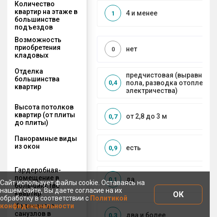
Количество
квартир на этаже в
4 и менее
1
большинстве
подъездов
Возможность
приобретения
нет
0
кладовых
Отделка
предчистовая (выравниван
большинства
пола, разводка отопления 
0,4
квартир
электричества)
Высота потолков
квартир (от плиты
от 2,8 до 3 м
0,7
до плиты)
Панорамные виды
из окон
есть
0,9
Гардеробная-
помещение в
да
0,1
Сайт использует файлы cookie. Оставаясь на
большинстве
нашем сайте, Вы даете согласие на их
квартир
ОК
обработку в соответствии с
Политикой
Количество
конфиденциальности
санузлов в
два и более
0,3