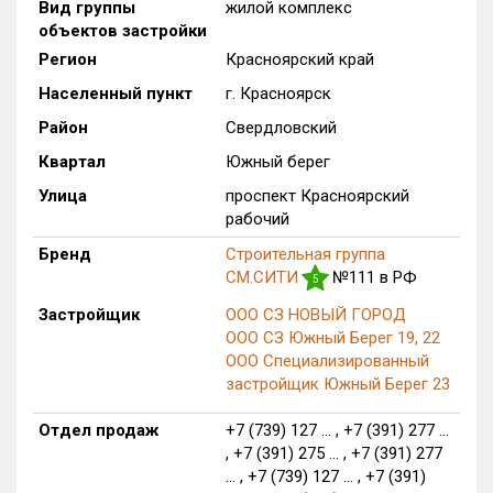
Вид группы
жилой комплекс
Только новые
объектов застройки
Регион
Красноярский край
Оценка ЕРЗ ЖК
Населенный пункт
г. Красноярск
от
до
Район
Свердловский
с продажами
Квартал
Южный берег
Улица
проспект Красноярский
рабочий
Рейтинг ЕРЗ
Бренд
Строительная группа
СМ.СИТИ
№111 в РФ
5
Найдено:
Застройщик
ООО СЗ НОВЫЙ ГОРОД
Жилых комплексов
1 из 284
ООО СЗ Южный Берег 19, 22
ООО Специализированный
Многоквартирных домов
13 из 923
застройщик Южный Берег 23
Блокированных домов
0 из 4
Домов с апартаментами
0 из 5
Отдел продаж
+7 (739) 127 ... , +7 (391) 277 ...
, +7 (391) 275 ... , +7 (391) 277
Поселков таунхаусов
0 из 1
... , +7 (739) 127 ... , +7 (391)
Многоквартирных домов
0 из 2