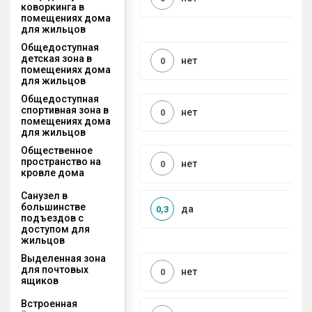
коворкинга в
помещениях дома
для жильцов
Общедоступная
детская зона в
нет
0
помещениях дома
для жильцов
Общедоступная
спортивная зона в
нет
0
помещениях дома
для жильцов
Общественное
пространство на
нет
0
кровле дома
Санузел в
большинстве
да
0,3
подъездов с
доступом для
жильцов
Выделенная зона
для почтовых
нет
0
ящиков
Встроенная