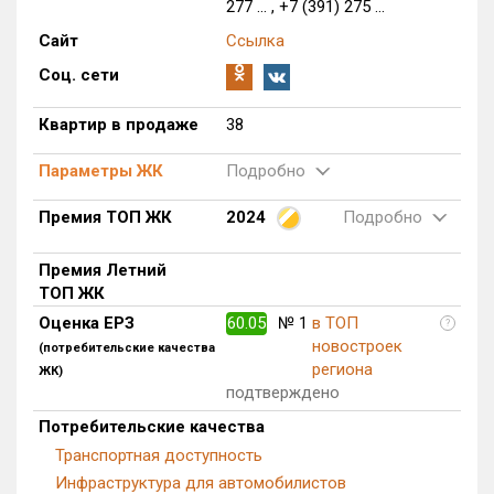
277 ... , +7 (391) 275 ...
Блокированных домов
0 из 7
Сайт
Ссылка
Квартир, апартаментов,
Соц. сети
блоков в БД
38 из 13 339
Квартир в продаже
38
Параметры ЖК
Подробно
Премия ТОП ЖК
2024
Подробно
Премия Летний
ТОП ЖК
Оценка ЕРЗ
60.05
№ 1
в ТОП
?
новостроек
(потребительские качества
региона
ЖК)
подтверждено
Потребительские качества
Транспортная доступность
Инфраструктура для автомобилистов