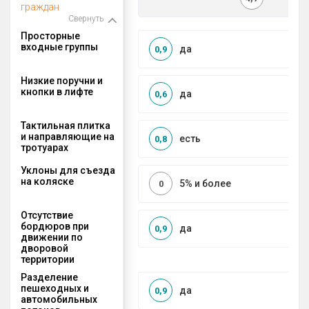
граждан
Свернуть
Просторные
входные группы
да
0,9
Низкие поручни и
кнопки в лифте
да
0,6
Тактильная плитка
и направляющие на
есть
0,8
тротуарах
Уклоны для съезда
на коляске
5% и более
0
Отсутствие
бордюров при
да
0,9
движении по
дворовой
территории
Разделение
пешеходных и
да
0,9
автомобильных