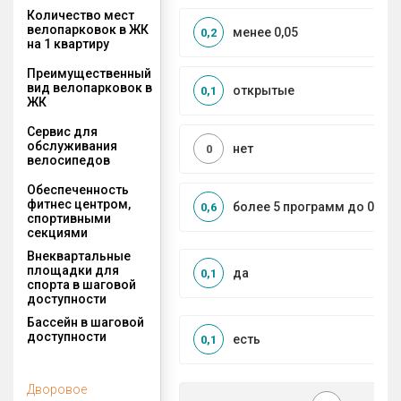
Количество мест
велопарковок в ЖК
менее 0,05
0,2
на 1 квартиру
Преимущественный
вид велопарковок в
открытые
0,1
ЖК
Сервис для
обслуживания
нет
0
велосипедов
Обеспеченность
фитнес центром,
более 5 программ до 0,5 к
0,6
спортивными
секциями
Внеквартальные
площадки для
да
0,1
спорта в шаговой
доступности
Бассейн в шаговой
доступности
есть
0,1
Дворовое