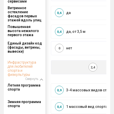
сервисами
Витринное
остекление
да
0,6
фасадов первых
этажей вдоль улиц
Повышенная
высота нежилого
да, от 3,5 м
0,4
первого этажа
Единый дизайн код
(фасады, витрины,
нет
0
вывески)
Инфраструктура
для любителей
2,4
спорта и
физкультуры
Свернуть
Летняя программа
спорта
3-4 массовых видов спорт
0,9
Зимняя программа
спорта
1 массовый вид спорта
0,4