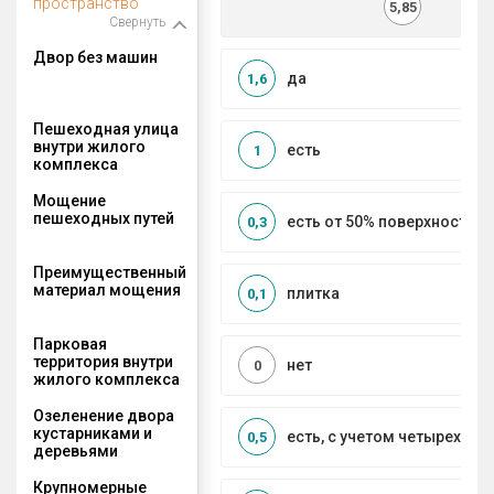
пространство
5,85
Свернуть
Двор без машин
да
1,6
Пешеходная улица
внутри жилого
есть
1
комплекса
Мощение
пешеходных путей
есть от 50% поверхности
0,3
Преимущественный
материал мощения
плитка
0,1
Парковая
территория внутри
нет
0
жилого комплекса
Озеленение двора
кустарниками и
есть, с учетом четырех се
0,5
деревьями
Крупномерные