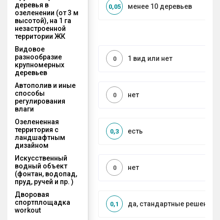
деревья в
менее 10 деревьев
0,05
озеленении (от 3 м
высотой), на 1 га
незастроенной
территории ЖК
Видовое
разнообразие
1 вид или нет
0
крупномерных
деревьев
Автополив и иные
способы
нет
0
регулирования
влаги
Озелененная
территория с
есть
0,3
ландшафтным
дизайном
Искусственный
водный объект
нет
0
(фонтан, водопад,
пруд, ручей и пр. )
Дворовая
спортплощадка
да, стандартные решения
0,1
workout