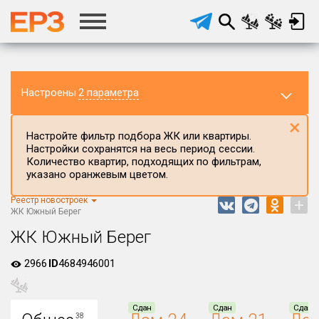
Настроены
2 параметра
×
Настройте фильтр подбора ЖК или квартиры.
Настройки сохранятся на весь период сессии.
Количество квартир, подходящих по фильтрам,
указано оранжевым цветом.
Реестр новостроек
+
Регион ЖК
ЖК Южный Берег
Красноярский край
ЖК Южный Берег
Район в регионе
2966
ID
4684946001
Все
Населённый пункт
Сдан
Сдан
Сдан
38