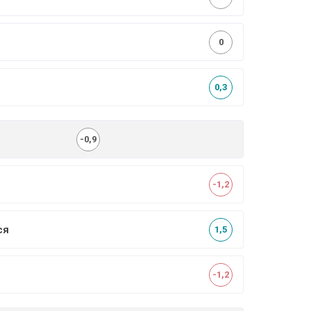
0
0,3
-0,9
-1,2
ся
1,5
-1,2