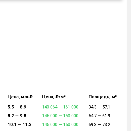
Цена, млн₽
Цена, ₽/м²
Площадь, м²
5.5 —
8.9
140 064 —
161 000
34.3 —
57.1
8.2 —
9.8
145 000 —
150 000
54.7 —
61.9
10.1 —
11.3
145 000 —
150 000
69.3 —
73.2