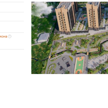
иона
?