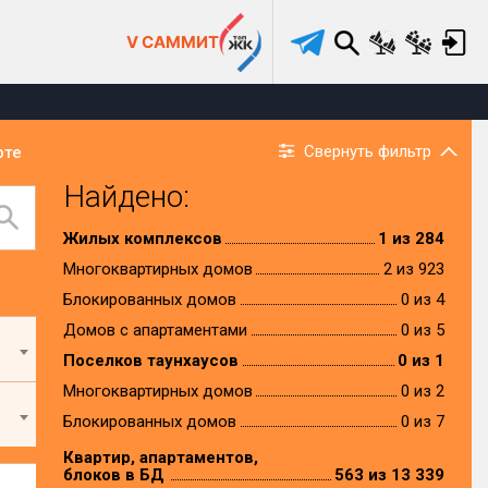
V САММИТ
Свернуть фильтр
рте
Найдено:
Жилых комплексов
1 из 284
Многоквартирных домов
2 из 923
Блокированных домов
0 из 4
Домов с апартаментами
0 из 5
Поселков таунхаусов
0 из 1
Многоквартирных домов
0 из 2
Блокированных домов
0 из 7
Квартир, апартаментов,
блоков в БД
563 из 13 339