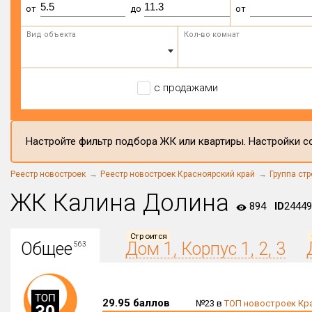
от
до
от
Вид объекта
Кол-во комнат
с продажами
Настройте фильтр подбора ЖК или квартиры. Настройки со
Реестр новостроек
Реестр новостроек Красноярский край
Группа ст
ЖК Калина Долина
894
ID
24449
Строится
Общее
Дом 1, Корпус 1, 2, 3
563
29.95 баллов
№23 в
ТОП новостроек Кр