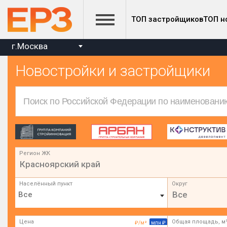
ТОП застройщиков
ТОП н
г.Москва
Новостройки и застройщики
Регион ЖК
Красноярский край
Населённый пункт
Округ
Все
Цена
Общая площадь, м
₽/м²
млн ₽