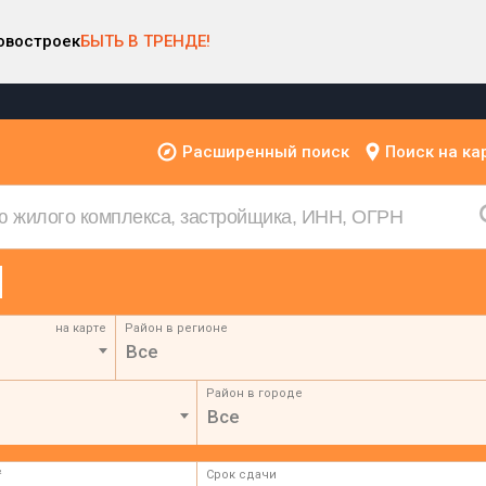
овостроек
БЫТЬ В ТРЕНДЕ!
Расширенный поиск
Поиск на ка
на карте
Район в регионе
Все
Район в городе
Все
²
Срок сдачи