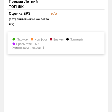
Премия Летний
ТОП ЖК
Квартир, апартаментов,
блоков в БД
2 556 из 2 556
Оценка ЕРЗ
н/о
(потребительские качества
ЖК)
Эконом
Комфорт
Бизнес
Элитный
Просмотренный
Жилых комплексов:
1