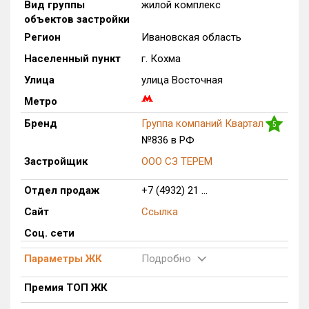
Вид группы
жилой комплекс
объектов застройки
Только новые
Регион
Ивановская область
Оценка ЕРЗ ЖК
Населенный пункт
г. Кохма
от
до
Улица
улица Восточная
Метро
с продажами
Бренд
Группа компаний Квартал
5
№836 в РФ
Рейтинг ЕРЗ
Застройщик
ООО СЗ ТЕРЕМ
Найдено:
Отдел продаж
+7 (4932) 21 ...
Жилых комплексов
177 из 177
Сайт
Ссылка
Многоквартирных домов
368 из 368
Соц. сети
Блокированных домов
16 из 16
Параметры ЖК
Подробно
Домов с апартаментами
4 из 4
Поселков таунхаусов
1 из 1
Премия ТОП ЖК
Блокированных домов
2 из 2