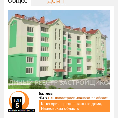
Общее
Дом 1
Округ
Все
Район в городе
Все
Цена
₽/м²
млн ₽
от
до
Общая площадь, м²
от
до
Срок сдачи
от
до
Вид объекта
баллов
№4 в
ТОП новостроек Ивановская область
Категория: среднеэтажные дома,
Кол-во комнат
Ивановская область