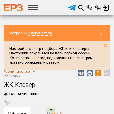
Настроены
0 параметров
×
Настройте фильтр подбора ЖК или квартиры.
Настройки сохранятся на весь период сессии.
Количество квартир, подходящих по фильтрам,
указано оранжевым цветом.
Реестр новостроек
+
Регион ЖК
ЖК Клевер
Ивановская область
ЖК Клевер
Район в регионе
145
ID
4785118001
Все
Населённый пункт
Сдан