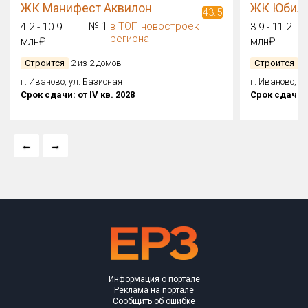
ЖК Манифест Аквилон
ЖК Юбил
43.5
№ 1
в ТОП новостроек
4.2 - 10.9
3.9 - 11.2
региона
млн₽
млн₽
Строится
2 из 2 домов
Строится
1 
г. Иваново, ул. Базисная
г. Иваново, у
Срок сдачи: от IV кв. 2028
Срок сдачи: о
Информация о портале
Реклама на портале
Сообщить об ошибке