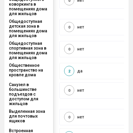
нет
0
коворкинга в
помещениях дома
для жильцов
Общедоступная
детская зона в
нет
0
помещениях дома
для жильцов
Общедоступная
спортивная зона в
нет
0
помещениях дома
для жильцов
Общественное
пространство на
да
2
кровле дома
Санузел в
большинстве
нет
0
подъездов с
доступом для
жильцов
Выделенная зона
для почтовых
нет
0
ящиков
Встроенная