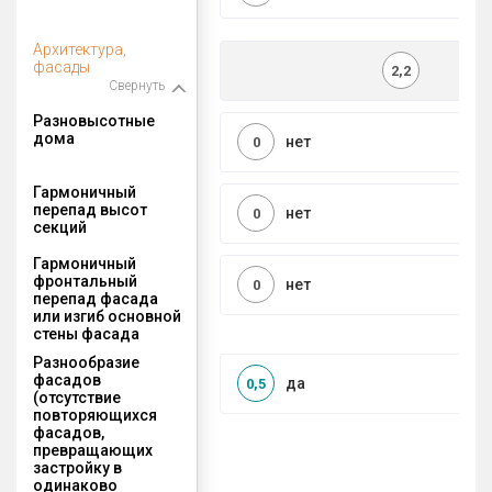
Архитектура,
фасады
2,2
Свернуть
Разновысотные
дома
нет
0
Гармоничный
перепад высот
нет
0
секций
Гармоничный
фронтальный
нет
0
перепад фасада
или изгиб основной
стены фасада
Разнообразие
фасадов
да
0,5
(отсутствие
повторяющихся
фасадов,
превращающих
застройку в
одинаково