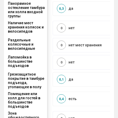
Панорамное
остекление тамбура
да
0,3
или холла входной
группы
Наличие мест
хранения колясок и
нет
0
велосипедов
Раздельные
колясочные и
нет мест хранения
0
велосипедные
Лапомойка в
большинстве
нет
0
подъездов
Грязезащитное
покрытие в тамбуре
да
0,1
подъезда,
утопающее в полу
Помещение или
холл для гостей в
есть
0,4
большинстве
подъездов
Зона
общедоступного