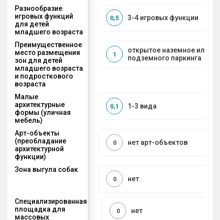
Разнообразие
игровых функций
3-4 игровых функции
0,5
для детей
младшего возраста
Преимущественное
открытое наземное или на
место размещения
1
подземного паркинга
зон для детей
младшего возраста
и подросткового
возраста
Малые
архитектурные
1-3 вида
0,1
формы (уличная
мебель)
Арт-объекты
(преобладание
нет арт-объектов
0
архитектурной
функции)
Зона выгула собак
нет
0
Специализированная
площадка для
нет
0
массовых