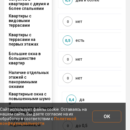
два и более
0,3
квартирах с двумя и
более спальнями
Квартиры с
видовыми
нет
0
террасами
Квартиры с
террасами на
есть
0,5
первых этажах
Большие окна в
большинстве
нет
0
квартир
Наличие отдельных
этажей с
нет
0
панорамными
окнами
Квартирные окна с
повышенными шумо
да
0,4
и
теплоизоляционными
Сайт использует файлы cookie. Оставаясь на
свойствами
нашем сайте, Вы даете согласие на их
ОК
обработку в соответствии с
Политикой
Глубина
конфиденциальности
подоконника, м
до 0,5
0