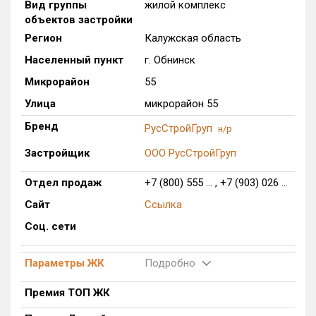
Вид группы
жилой комплекс
Только новые
объектов застройки
Регион
Калужская область
Оценка ЕРЗ ЖК
Населенный пункт
г. Обнинск
от
до
Микрорайон
55
с продажами
Улица
микрорайон 55
Бренд
РусСтройГруп
н/р
Рейтинг ЕРЗ
Застройщик
ООО РусСтройГруп
Отдел продаж
+7 (800) 555 ... , +7 (903) 026 ...
Найдено:
Сайт
Ссылка
Жилых комплексов
1 из 181
Соц. сети
Многоквартирных домов
1 из 584
Блокированных домов
0 из 37
Параметры ЖК
Подробно
Домов с апартаментами
0 из 2
Премия ТОП ЖК
Квартир, апартаментов,
блоков в БД
0 из 3 112