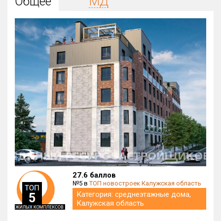
Общее
МД
Округ
Все
Район в городе
Все
Цена
₽/м²
млн ₽
от
до
Общая площадь, м²
от
до
Срок сдачи
Сдан в 2021
от
до
Вид объекта
27.6 баллов
№5 в
ТОП новостроек Калужская область
Категория: среднеэтажные дома,
Кол-во комнат
Калужская область