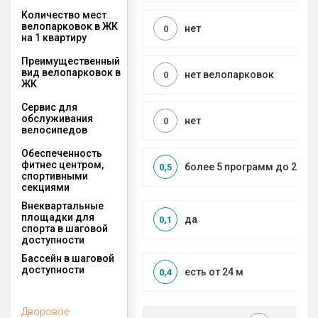
Количество мест
велопарковок в ЖК
нет
0
на 1 квартиру
Преимущественный
вид велопарковок в
нет велопарковок
0
ЖК
Сервис для
обслуживания
нет
0
велосипедов
Обеспеченность
фитнес центром,
более 5 программ до 2 км
0,5
спортивными
секциями
Внеквартальные
площадки для
да
0,1
спорта в шаговой
доступности
Бассейн в шаговой
доступности
есть от 24 м
0,4
Дворовое