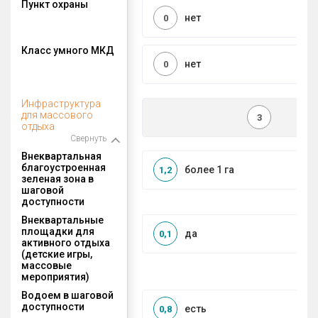
Пункт охраны
нет
0
Класс умного МКД
нет
0
Инфраструктура
для массового
3
отдыха
Свернуть
Внеквартальная
благоустроенная
более 1 га
1,2
зеленая зона в
шаговой
доступности
Внеквартальные
площадки для
да
0,1
активного отдыха
(детские игры,
массовые
мероприятия)
Водоем в шаговой
доступности
есть
0,8