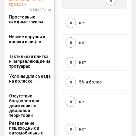
0
граждан
Свернуть
Просторные
входные группы
нет
0
Низкие поручни и
кнопки в лифте
нет
0
Тактильная плитка
и направляющие на
нет
0
тротуарах
Уклоны для съезда
на коляске
5% и более
0
Отсутствие
бордюров при
нет
0
движении по
дворовой
территории
Разделение
пешеходных и
нет
0
автомобильных