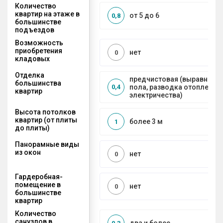
Количество
квартир на этаже в
от 5 до 6
0,8
большинстве
подъездов
Возможность
приобретения
нет
0
кладовых
Отделка
предчистовая (выравниван
большинства
пола, разводка отопления 
0,4
квартир
электричества)
Высота потолков
квартир (от плиты
более 3 м
1
до плиты)
Панорамные виды
из окон
нет
0
Гардеробная-
помещение в
нет
0
большинстве
квартир
Количество
санузлов в