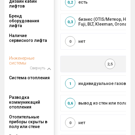
дизайн кабин
есть
0,2
лифтов
Бренд
бизнес (OTIS/Метеор, HYUND
оборудования
0,3
Fuji, BLT, Kleeman, Orona)
лифта
Наличие
сервисного лифта
нет
0
Инженерные
системы
2,5
Свернуть
Система отопления
индивидуальное газовое
1
Разводка
коммуникаций
вывод из стен или пола
0,6
отопления
Отопительные
приборы скрыты в
нет
0
полу или стене