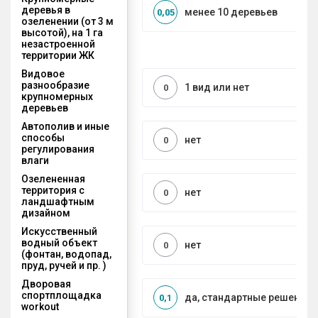
деревья в
менее 10 деревьев
0,05
озеленении (от 3 м
высотой), на 1 га
незастроенной
территории ЖК
Видовое
разнообразие
1 вид или нет
0
крупномерных
деревьев
Автополив и иные
способы
нет
0
регулирования
влаги
Озелененная
территория с
нет
0
ландшафтным
дизайном
Искусственный
водный объект
нет
0
(фонтан, водопад,
пруд, ручей и пр. )
Дворовая
спортплощадка
да, стандартные решения
0,1
workout