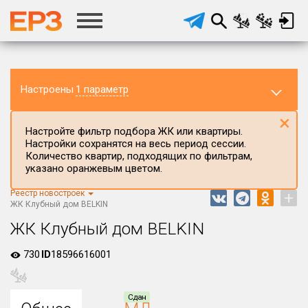
Настроены
1 параметр
×
Настройте фильтр подбора ЖК или квартиры.
Настройки сохранятся на весь период сессии.
Количество квартир, подходящих по фильтрам,
указано оранжевым цветом.
Реестр новостроек
+
Регион ЖК
ЖК Клубный дом BELKIN
Калужская область
ЖК Клубный дом BELKIN
Район в регионе
730
ID
18596616001
Все
Населённый пункт
Сдан