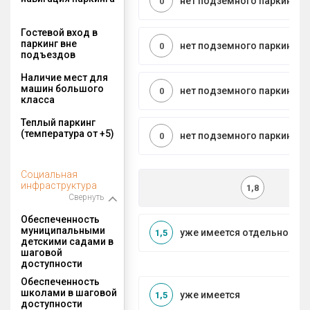
нет подземного паркинга
0
Гостевой вход в
паркинг вне
нет подземного паркинга
0
подъездов
Наличие мест для
машин большого
нет подземного паркинга
0
класса
Теплый паркинг
(температура от +5)
нет подземного паркинга
0
Социальная
инфраструктура
1,8
Свернуть
Обеспеченность
муниципальными
уже имеется отдельносто
1,5
детскими садами в
шаговой
доступности
Обеспеченность
школами в шаговой
уже имеется
1,5
доступности