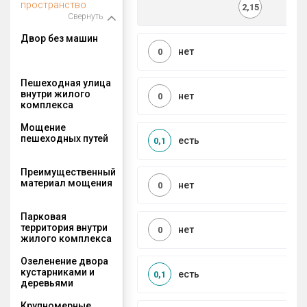
пространство
2,15
Свернуть
Двор без машин
нет
0
Пешеходная улица
внутри жилого
нет
0
комплекса
Мощение
пешеходных путей
есть
0,1
Преимущественный
материал мощения
нет
0
Парковая
территория внутри
нет
0
жилого комплекса
Озеленение двора
кустарниками и
есть
0,1
деревьями
Крупномерные