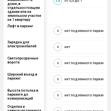
от 0,5 до 1
1,5
доме, в
отдельностоящем
здании или на
земельном участке
на 1 квартиру
Лифт в паркинг
нет подземного паркинга
0
Зарядка для
электромобилей
нет
0
Светопрозрачные
ворота
нет подземного паркинга
0
Широкий въезд в
паркинг
нет подземного паркинга
0
Высота потолка в
паркинге до
нет подземного паркинга
0
коммуникаций
Отделка и
навигация паркинга