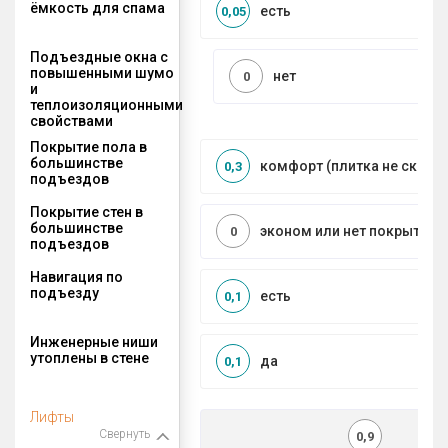
ёмкость для спама
есть
0,05
Подъездные окна с
повышенными шумо
нет
0
и
теплоизоляционными
свойствами
Покрытие пола в
большинстве
комфорт (плитка не сколь
0,3
подъездов
Покрытие стен в
большинстве
эконом или нет покрытия
0
подъездов
Навигация по
подъезду
есть
0,1
Инженерные ниши
утоплены в стене
да
0,1
Лифты
Свернуть
0,9