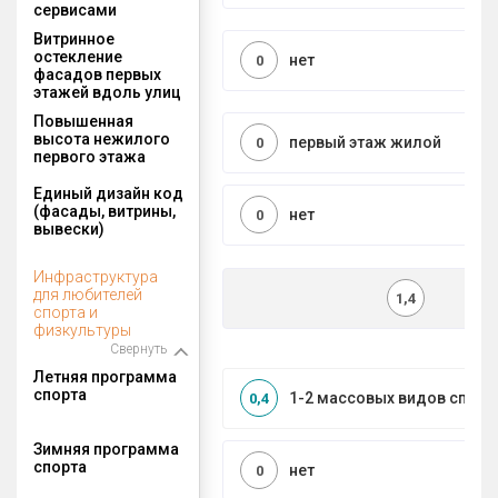
сервисами
Витринное
остекление
нет
0
фасадов первых
этажей вдоль улиц
Повышенная
высота нежилого
первый этаж жилой
0
первого этажа
Единый дизайн код
(фасады, витрины,
нет
0
вывески)
Инфраструктура
для любителей
1,4
спорта и
физкультуры
Свернуть
Летняя программа
спорта
1-2 массовых видов спорт
0,4
Зимняя программа
спорта
нет
0