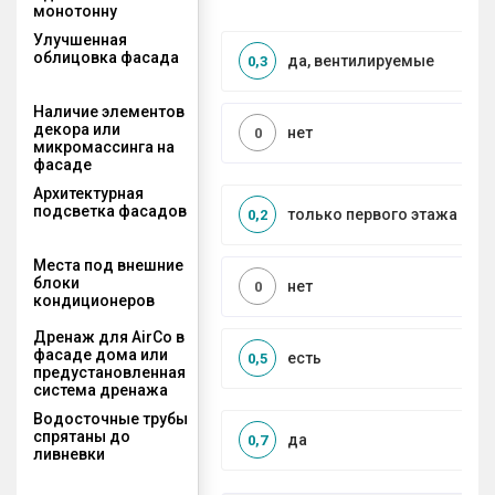
монотонну
Улучшенная
облицовка фасада
да, вентилируемые
0,3
Наличие элементов
декора или
нет
0
микромассинга на
фасаде
Архитектурная
подсветка фасадов
только первого этажа
0,2
Места под внешние
блоки
нет
0
кондиционеров
Дренаж для AirCo в
фасаде дома или
есть
0,5
предустановленная
система дренажа
Водосточные трубы
спрятаны до
да
0,7
ливневки