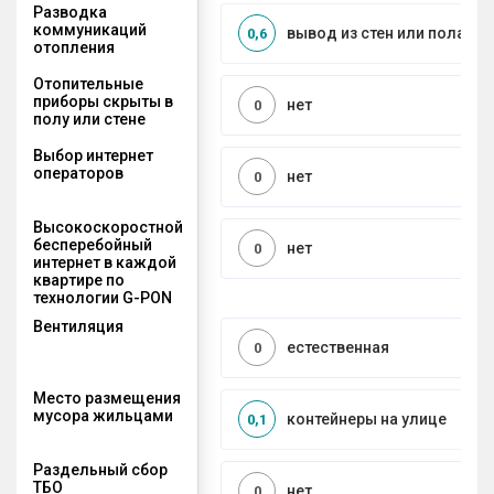
Разводка
коммуникаций
вывод из стен или пола
0,6
отопления
Отопительные
приборы скрыты в
нет
0
полу или стене
Выбор интернет
операторов
нет
0
Высокоскоростной
бесперебойный
нет
0
интернет в каждой
квартире по
технологии G-PON
Вентиляция
естественная
0
Место размещения
мусора жильцами
контейнеры на улице
0,1
Раздельный сбор
ТБО
нет
0