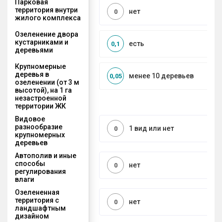
Парковая
территория внутри
нет
0
жилого комплекса
Озеленение двора
кустарниками и
есть
0,1
деревьями
Крупномерные
деревья в
менее 10 деревьев
0,05
озеленении (от 3 м
высотой), на 1 га
незастроенной
территории ЖК
Видовое
разнообразие
1 вид или нет
0
крупномерных
деревьев
Автополив и иные
способы
нет
0
регулирования
влаги
Озелененная
территория с
нет
0
ландшафтным
дизайном