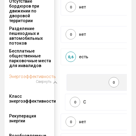
Отсутствие
бордюров при
нет
0
движении по
дворовой
территории
Разделение
пешеходных и
нет
0
автомобильных
потоков
Бесплатные
общественные
есть
0,6
парковочные места
для инвалидов
Энергоэффективность
Свернуть
0
Класс
энергоэффективности
C
0
Рекуперация
энергии
нет
0
Возобновляемые