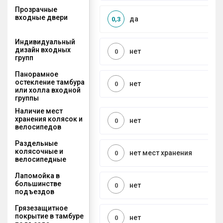
Прозрачные
входные двери
да
0,3
Индивидуальный
дизайн входных
нет
0
групп
Панорамное
остекление тамбура
нет
0
или холла входной
группы
Наличие мест
хранения колясок и
нет
0
велосипедов
Раздельные
колясочные и
нет мест хранения
0
велосипедные
Лапомойка в
большинстве
нет
0
подъездов
Грязезащитное
покрытие в тамбуре
нет
0