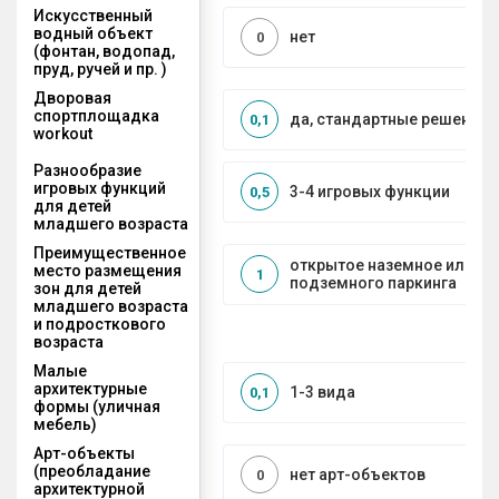
Искусственный
водный объект
нет
0
(фонтан, водопад,
пруд, ручей и пр. )
Дворовая
спортплощадка
да, стандартные решения
0,1
workout
Разнообразие
игровых функций
3-4 игровых функции
0,5
для детей
младшего возраста
Преимущественное
открытое наземное или на
место размещения
1
подземного паркинга
зон для детей
младшего возраста
и подросткового
возраста
Малые
архитектурные
1-3 вида
0,1
формы (уличная
мебель)
Арт-объекты
(преобладание
нет арт-объектов
0
архитектурной