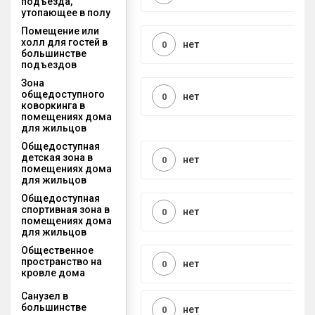
подъезда,
утопающее в полу
Помещение или
холл для гостей в
нет
0
большинстве
подъездов
Зона
общедоступного
нет
0
коворкинга в
помещениях дома
для жильцов
Общедоступная
детская зона в
нет
0
помещениях дома
для жильцов
Общедоступная
спортивная зона в
нет
0
помещениях дома
для жильцов
Общественное
пространство на
нет
0
кровле дома
Санузел в
большинстве
нет
0