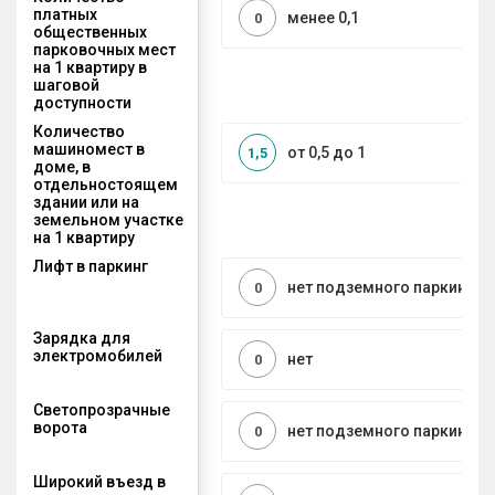
платных
менее 0,1
0
общественных
парковочных мест
на 1 квартиру в
шаговой
доступности
Количество
машиномест в
от 0,5 до 1
1,5
доме, в
отдельностоящем
здании или на
земельном участке
на 1 квартиру
Лифт в паркинг
нет подземного паркинга
0
Зарядка для
электромобилей
нет
0
Светопрозрачные
ворота
нет подземного паркинга
0
Широкий въезд в