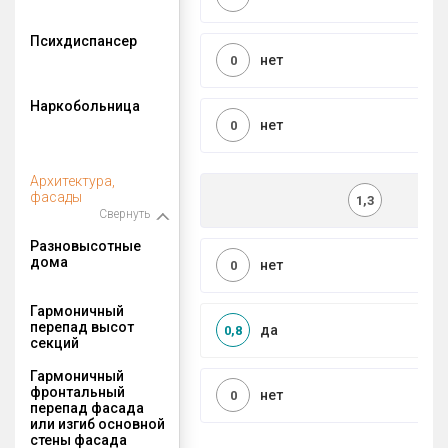
Психдиспансер
нет
0
Наркобольница
нет
0
Архитектура,
фасады
1,3
Свернуть
Разновысотные
дома
нет
0
Гармоничный
перепад высот
да
0,8
секций
Гармоничный
фронтальный
нет
0
перепад фасада
или изгиб основной
стены фасада