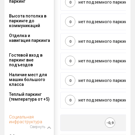
паркинг
нет подземного паркинга
0
Высота потолка в
паркинге до
нет подземного паркинга
0
коммуникаций
Отделка и
навигация паркинга
нет подземного паркинга
0
Гостевой вход в
паркинг вне
нет подземного паркинга
0
подъездов
Наличие мест для
машин большого
нет подземного паркинга
0
класса
Теплый паркинг
(температура от +5)
нет подземного паркинга
0
Социальная
инфраструктура
-0,9
Свернуть