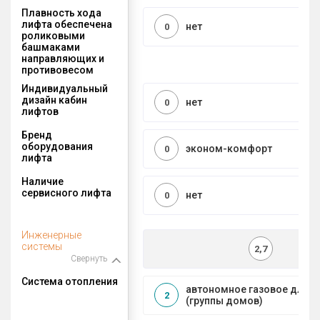
Плавность хода
лифта обеспечена
нет
0
роликовыми
башмаками
направляющих и
противовесом
Индивидуальный
дизайн кабин
нет
0
лифтов
Бренд
оборудования
эконом-комфорт
0
лифта
Наличие
сервисного лифта
нет
0
Инженерные
системы
2,7
Свернуть
Система отопления
автономное газовое для 
2
(группы домов)