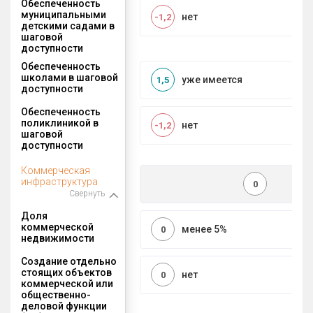
Обеспеченность
муниципальными
нет
-1,2
детскими садами в
шаговой
доступности
Обеспеченность
школами в шаговой
уже имеется
1,5
доступности
Обеспеченность
поликлиникой в
нет
-1,2
шаговой
доступности
Коммерческая
инфраструктура
0
Свернуть
Доля
коммерческой
менее 5%
0
недвижимости
Создание отдельно
стоящих объектов
нет
0
коммерческой или
общественно-
деловой функции