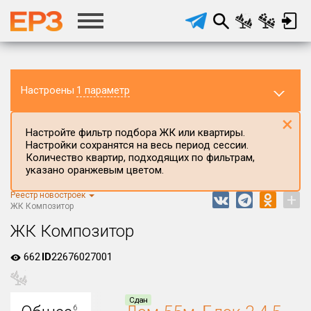
Настроены
1 параметр
×
Настройте фильтр подбора ЖК или квартиры.
Настройки сохранятся на весь период сессии.
Количество квартир, подходящих по фильтрам,
указано оранжевым цветом.
Реестр новостроек
+
Регион ЖК
ЖК Композитор
Воронежская область
ЖК Композитор
Район в регионе
662
ID
22676027001
Все
Населённый пункт
Сдан
С
6