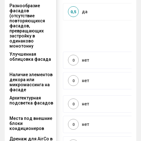
Разнообразие
фасадов
да
0,5
(отсутствие
повторяющихся
фасадов,
превращающих
застройку в
одинаково
монотонну
Улучшенная
облицовка фасада
нет
0
Наличие элементов
декора или
нет
0
микромассинга на
фасаде
Архитектурная
подсветка фасадов
нет
0
Места под внешние
блоки
нет
0
кондиционеров
Дренаж для AirCo в