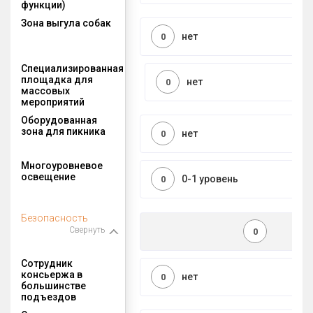
функции)
Зона выгула собак
нет
0
Специализированная
площадка для
нет
0
массовых
мероприятий
Оборудованная
зона для пикника
нет
0
Многоуровневое
освещение
0-1 уровень
0
Безопасность
Свернуть
0
Сотрудник
консьержа в
нет
0
большинстве
подъездов