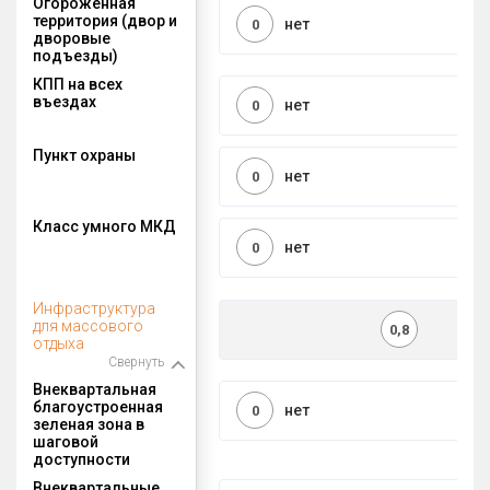
Огороженная
территория (двор и
нет
0
дворовые
подъезды)
КПП на всех
въездах
нет
0
Пункт охраны
нет
0
Класс умного МКД
нет
0
Инфраструктура
для массового
0,8
отдыха
Свернуть
Внеквартальная
благоустроенная
нет
0
зеленая зона в
шаговой
доступности
Внеквартальные