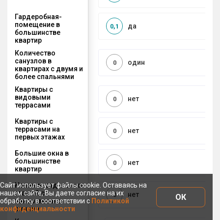
Гардеробная-
помещение в
да
0,1
большинстве
квартир
Количество
санузлов в
один
0
квартирах с двумя и
более спальнями
Квартиры с
видовыми
нет
0
террасами
Квартиры с
террасами на
нет
0
первых этажах
Большие окна в
большинстве
нет
0
квартир
Наличие отдельных
Сайт использует файлы cookie. Оставаясь на
этажей с
нашем сайте, Вы даете согласие на их
нет
0
ОК
панорамными
обработку в соответствии с
Политикой
окнами
конфиденциальности