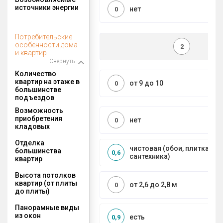
источники энергии
нет
0
Потребительские
особенности дома
2
и квартир
Свернуть
Количество
квартир на этаже в
от 9 до 10
0
большинстве
подъездов
Возможность
приобретения
нет
0
кладовых
Отделка
чистовая (обои, плитка, по
большинства
0,6
сантехника)
квартир
Высота потолков
квартир (от плиты
от 2,6 до 2,8 м
0
до плиты)
Панорамные виды
из окон
есть
0,9