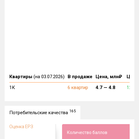
Квартиры
(на 03.07.2026)
В продаже
Цена, млн₽
Цена,
1К
6 квартир
4.7 —
4.8
120 0
165
Потребительские качества
Оценка ЕРЗ
Количество баллов