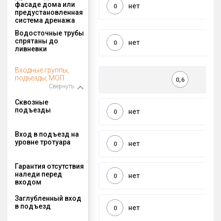
фасаде дома или
нет
0
предустановленная
система дренажа
Водосточные трубы
спрятаны до
нет
0
ливневки
Входные группы,
подъезды, МОП
0,6
Свернуть
Сквозные
подъезды
нет
0
Вход в подъезд на
уровне тротуара
нет
0
Гарантия отсутствия
наледи перед
нет
0
входом
Заглубленный вход
в подъезд
нет
0