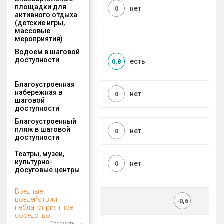
площадки для
нет
0
активного отдыха
(детские игры,
массовые
мероприятия)
Водоем в шаговой
доступности
есть
0,8
Благоустроенная
набережная в
нет
0
шаговой
доступности
Благоустроенный
пляж в шаговой
нет
0
доступности
Театры, музеи,
культурно-
нет
0
досуговые центры
Вредные
воздействия,
-0,6
неблагоприятное
соседство
Свернуть