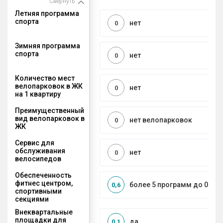
Свернуть
Летняя программа
спорта
нет
0
Зимняя программа
спорта
нет
0
Количество мест
велопарковок в ЖК
нет
0
на 1 квартиру
Преимущественный
вид велопарковок в
нет велопарковок
0
ЖК
Сервис для
обслуживания
нет
0
велосипедов
Обеспеченность
фитнес центром,
более 5 программ до 0,5 к
0,6
спортивными
секциями
Внеквартальные
площадки для
да
0,1