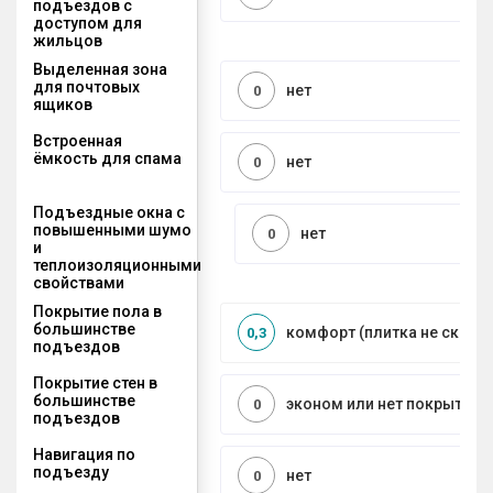
подъездов с
доступом для
жильцов
Выделенная зона
для почтовых
нет
0
ящиков
Встроенная
ёмкость для спама
нет
0
Подъездные окна с
повышенными шумо
нет
0
и
теплоизоляционными
свойствами
Покрытие пола в
большинстве
комфорт (плитка не сколь
0,3
подъездов
Покрытие стен в
большинстве
эконом или нет покрытия
0
подъездов
Навигация по
подъезду
нет
0