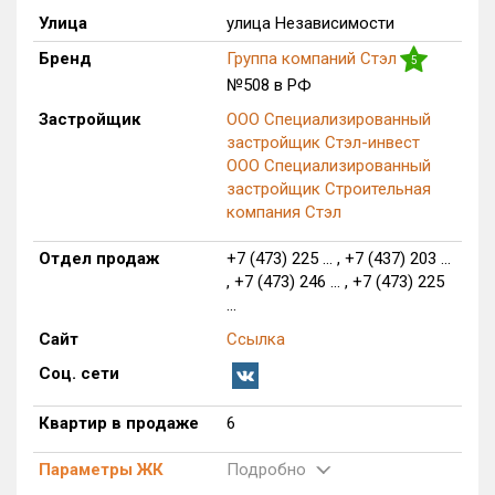
Улица
улица Независимости
Только новые
Бренд
Группа компаний Стэл
5
Оценка ЕРЗ ЖК
№508 в РФ
от
до
Застройщик
ООО Специализированный
застройщик Стэл-инвест
с продажами
ООО Специализированный
застройщик Строительная
компания Стэл
Рейтинг ЕРЗ
Отдел продаж
+7 (473) 225 ... , +7 (437) 203 ...
, +7 (473) 246 ... , +7 (473) 225
Найдено:
...
Жилых комплексов
1 из 358
Сайт
Ссылка
Многоквартирных домов
2 из 1 076
Соц. сети
Поселков таунхаусов
0 из 4
Квартир в продаже
6
Блокированных домов
0 из 53
Квартир, апартаментов,
Параметры ЖК
Подробно
блоков в БД
6 из 14 140