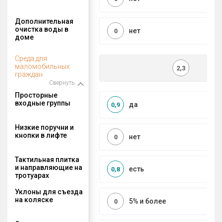
Дополнительная
очистка воды в
нет
0
доме
Среда для
маломобильных
2,3
граждан
Свернуть
Просторные
входные группы
да
0,9
Низкие поручни и
кнопки в лифте
нет
0
Тактильная плитка
и направляющие на
есть
0,8
тротуарах
Уклоны для съезда
на коляске
5% и более
0