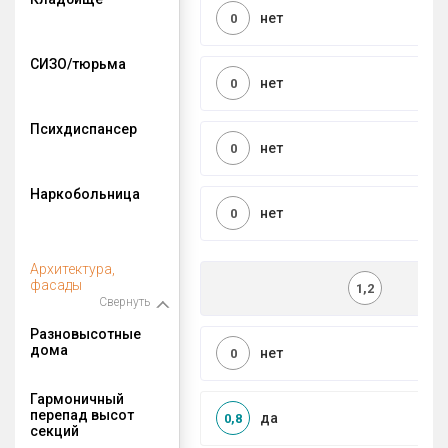
нет
0
СИЗО/тюрьма
нет
0
Психдиспансер
нет
0
Наркобольница
нет
0
Архитектура,
фасады
1,2
Свернуть
Разновысотные
дома
нет
0
Гармоничный
перепад высот
да
0,8
секций