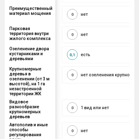
Преимущественный
материал мощения
нет
0
Парковая
территория внутри
нет
0
жилого комплекса
Озеленение двора
кустарниками и
есть
0,1
деревьями
Крупномерные
деревья в
нет озеленения крупноме
0
озеленении (от 3 м
высотой), на 1 га
незастроенной
территории ЖК
Видовое
разнообразие
1 вид или нет
0
крупномерных
деревьев
Автополив и иные
способы
нет
0
регулирования