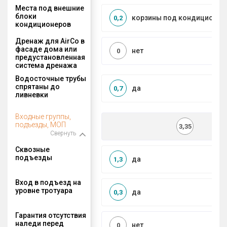
Места под внешние
блоки
корзины под кондиционер
0,2
кондиционеров
Дренаж для AirCo в
фасаде дома или
нет
0
предустановленная
система дренажа
Водосточные трубы
спрятаны до
да
0,7
ливневки
Входные группы,
подъезды, МОП
3,35
Свернуть
Сквозные
подъезды
да
1,3
Вход в подъезд на
уровне тротуара
да
0,3
Гарантия отсутствия
наледи перед
нет
0