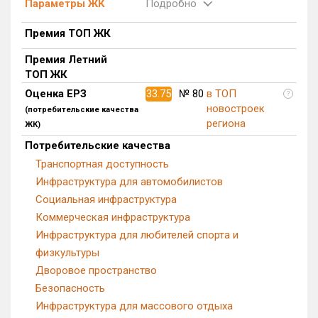
Параметры ЖК
Подробно
Квартир, апартаментов,
блоков в БД
3 из 32 696
Премия ТОП ЖК
Премия Летний
ТОП ЖК
Оценка ЕРЗ
33.75
№ 80
в ТОП
?
новостроек
(потребительские качества
региона
ЖК)
Потребительские качества
Транспортная доступность
Инфраструктура для автомобилистов
Социальная инфраструктура
Коммерческая инфраструктура
Инфраструктура для любителей спорта и
физкультуры
Дворовое пространство
Безопасность
Инфраструктура для массового отдыха