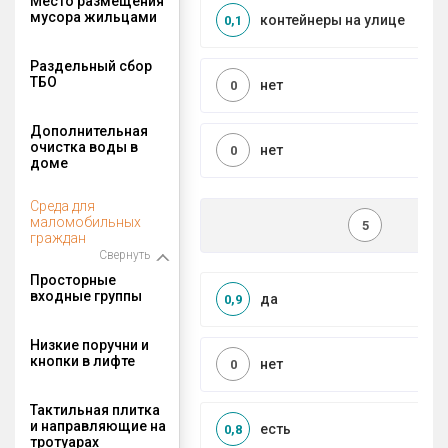
Место размещения
мусора жильцами
контейнеры на улице
0,1
Раздельный сбор
ТБО
нет
0
Дополнительная
очистка воды в
нет
0
доме
Среда для
маломобильных
5
граждан
Свернуть
Просторные
входные группы
да
0,9
Низкие поручни и
кнопки в лифте
нет
0
Тактильная плитка
и направляющие на
есть
0,8
тротуарах