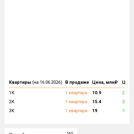
Квартиры
(на 16.06.2026)
В продаже
Цена, млн₽
Цена,
1К
1 квартира
10.9
226 2
2К
1 квартира
15.4
201 1
3К
1 квартира
19
180 7
165