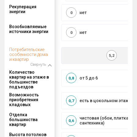
Рекуперация
энергии
нет
0
Возобновляемые
источники энергии
нет
0
Потребительские
особенности дома
5,2
и квартир
Свернуть
Количество
квартир на этаже в
от 5 до 6
0,8
большинстве
подъездов
Возможность
приобретения
есть в цокольном этаже
0,7
кладовых
Отделка
чистовая (обои, плитка, по
большинства
0,6
сантехника)
квартир
Высота потолков