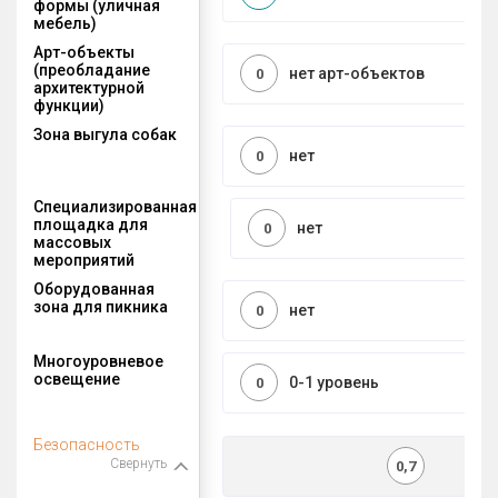
формы (уличная
мебель)
Арт-объекты
(преобладание
нет арт-объектов
0
архитектурной
функции)
Зона выгула собак
нет
0
Специализированная
площадка для
нет
0
массовых
мероприятий
Оборудованная
зона для пикника
нет
0
Многоуровневое
освещение
0-1 уровень
0
Безопасность
Свернуть
0,7