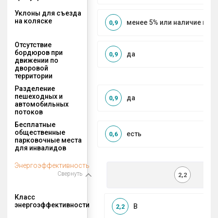
Уклоны для съезда
на коляске
менее 5% или наличие по
0,9
Отсутствие
бордюров при
да
0,9
движении по
дворовой
территории
Разделение
пешеходных и
да
0,9
автомобильных
потоков
Бесплатные
общественные
есть
0,6
парковочные места
для инвалидов
Энергоэффективность
Свернуть
2,2
Класс
энергоэффективности
B
2,2