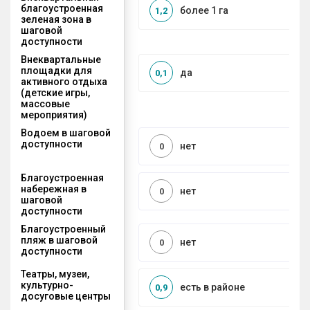
благоустроенная
более 1 га
1,2
зеленая зона в
шаговой
доступности
Внеквартальные
площадки для
да
0,1
активного отдыха
(детские игры,
массовые
мероприятия)
Водоем в шаговой
доступности
нет
0
Благоустроенная
набережная в
нет
0
шаговой
доступности
Благоустроенный
пляж в шаговой
нет
0
доступности
Театры, музеи,
культурно-
есть в районе
0,9
досуговые центры