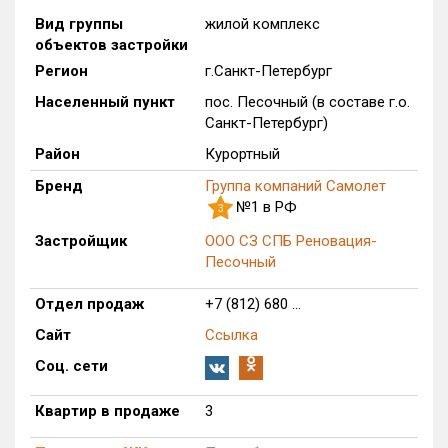
Вид группы
жилой комплекс
Только новые
объектов застройки
Регион
г.Санкт-Петербург
Оценка ЕРЗ ЖК
от
до
Населенный пункт
пос. Песочный (в составе г.о.
Санкт-Петербург)
с продажами
Район
Курортный
Бренд
Группа компаний Самолет
№1 в РФ
Рейтинг ЕРЗ
3
Застройщик
ООО СЗ СПБ Реновация-
Найдено:
Песочный
Жилых комплексов
1 из 703
Отдел продаж
+7 (812) 680 ...
Многоквартирных домов
11 из 2 149
Сайт
Ссылка
Блокированных домов
0 из 70
Соц. сети
Домов с апартаментами
0 из 129
Квартир в продаже
3
Поселков таунхаусов
0 из 5
Блокированных домов
0 из 60