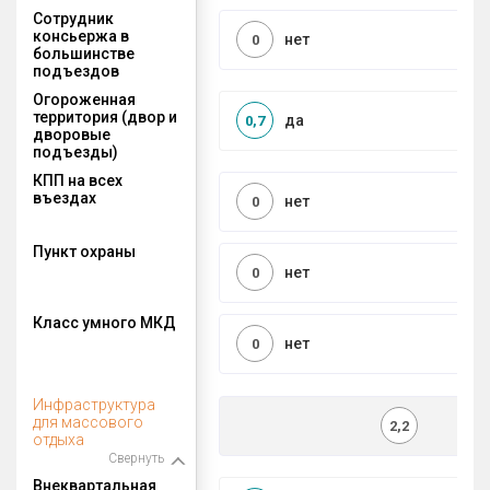
Сотрудник
консьержа в
нет
0
большинстве
подъездов
Огороженная
территория (двор и
да
0,7
дворовые
подъезды)
КПП на всех
въездах
нет
0
Пункт охраны
нет
0
Класс умного МКД
нет
0
Инфраструктура
для массового
2,2
отдыха
Свернуть
Внеквартальная