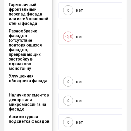
Гармоничный
фронтальный
нет
0
перепад фасада
или изгиб основной
стены фасада
Разнообразие
фасадов
нет
-0,5
(отсутствие
повторяющихся
фасадов,
превращающих
застройку в
одинаково
монотонну
Улучшенная
облицовка фасада
нет
0
Наличие элементов
декора или
нет
0
микромассинга на
фасаде
Архитектурная
подсветка фасадов
нет
0