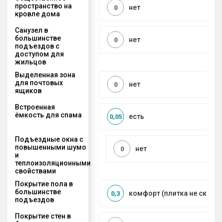
пространство на
нет
0
кровле дома
Санузел в
большинстве
нет
0
подъездов с
доступом для
жильцов
Выделенная зона
для почтовых
нет
0
ящиков
Встроенная
ёмкость для спама
есть
0,05
Подъездные окна с
повышенными шумо
нет
0
и
теплоизоляционными
свойствами
Покрытие пола в
большинстве
комфорт (плитка не сколь
0,3
подъездов
Покрытие стен в