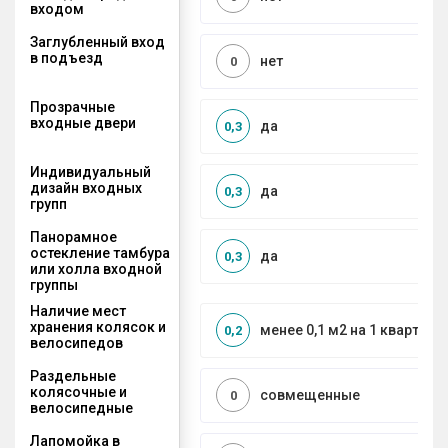
входом
Заглубленный вход
в подъезд
нет
0
Прозрачные
входные двери
да
0,3
Индивидуальный
дизайн входных
да
0,3
групп
Панорамное
остекление тамбура
да
0,3
или холла входной
группы
Наличие мест
хранения колясок и
менее 0,1 м2 на 1 квартиру
0,2
велосипедов
Раздельные
колясочные и
совмещенные
0
велосипедные
Лапомойка в