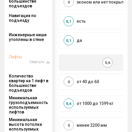
большинстве
эконом или нет покрытия
0
подъездов
Навигация по
подъезду
есть
0,1
Инженерные ниши
утоплены в стене
да
0,1
Лифты
Свернуть
0,6
Количество
квартир на 1 лифт в
от 40 до 60
0
большинстве
подъездов
Минимальная
грузоподъемность
от 1000 до 1599 кг
0,6
используемых
лифтов
Минимальная
высота потолка
менее 2200 мм
0
используемых