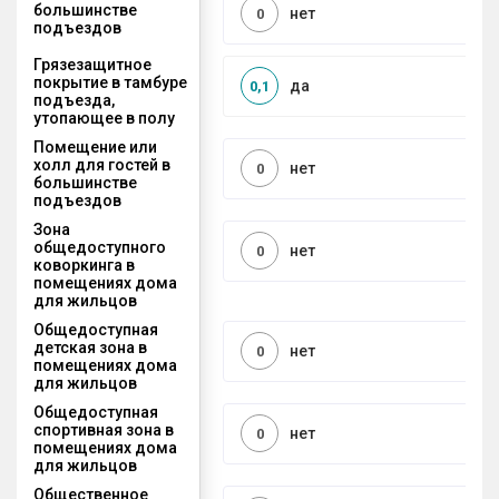
большинстве
нет
0
подъездов
Грязезащитное
покрытие в тамбуре
да
0,1
подъезда,
утопающее в полу
Помещение или
холл для гостей в
нет
0
большинстве
подъездов
Зона
общедоступного
нет
0
коворкинга в
помещениях дома
для жильцов
Общедоступная
детская зона в
нет
0
помещениях дома
для жильцов
Общедоступная
спортивная зона в
нет
0
помещениях дома
для жильцов
Общественное