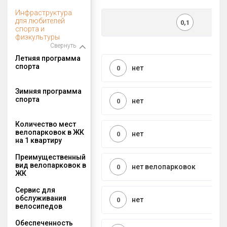
Инфраструктура
для любителей
0,1
спорта и
физкультуры
Свернуть
Летняя программа
спорта
нет
0
Зимняя программа
спорта
нет
0
Количество мест
велопарковок в ЖК
нет
0
на 1 квартиру
Преимущественный
вид велопарковок в
нет велопарковок
0
ЖК
Сервис для
обслуживания
нет
0
велосипедов
Обеспеченность