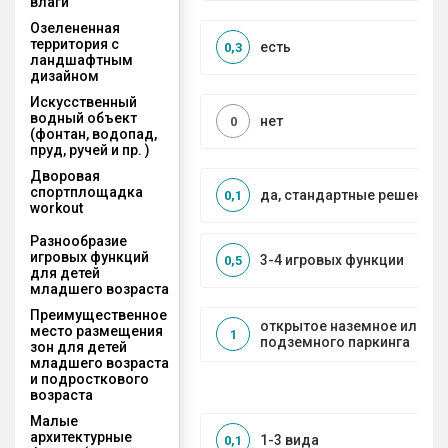
влаги
Озелененная
территория с
есть
0,3
ландшафтным
дизайном
Искусственный
водный объект
нет
0
(фонтан, водопад,
пруд, ручей и пр. )
Дворовая
спортплощадка
да, стандартные решения
0,1
workout
Разнообразие
игровых функций
3-4 игровых функции
0,5
для детей
младшего возраста
Преимущественное
открытое наземное или на
место размещения
1
подземного паркинга
зон для детей
младшего возраста
и подросткового
возраста
Малые
архитектурные
1-3 вида
0,1