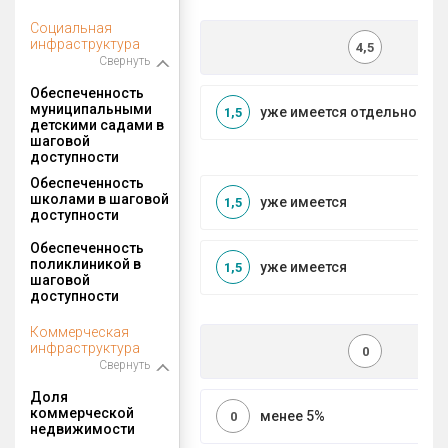
Социальная
инфраструктура
4,5
Свернуть
Обеспеченность
муниципальными
уже имеется отдельносто
1,5
детскими садами в
шаговой
доступности
Обеспеченность
школами в шаговой
уже имеется
1,5
доступности
Обеспеченность
поликлиникой в
уже имеется
1,5
шаговой
доступности
Коммерческая
инфраструктура
0
Свернуть
Доля
коммерческой
менее 5%
0
недвижимости