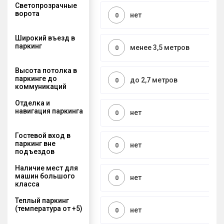
Светопрозрачные
ворота
нет
0
Широкий въезд в
паркинг
менее 3,5 метров
0
Высота потолка в
паркинге до
до 2,7 метров
0
коммуникаций
Отделка и
навигация паркинга
нет
0
Гостевой вход в
паркинг вне
нет
0
подъездов
Наличие мест для
машин большого
нет
0
класса
Теплый паркинг
(температура от +5)
нет
0