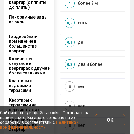
квартир (от плиты
более 3 м
1
до плиты)
Панорамные виды
из окон
есть
0,9
Гардеробная-
помещение в
да
0,1
большинстве
квартир
Количество
санузлов в
два и более
0,3
квартирах с двумя и
более спальнями
Квартиры с
видовыми
нет
0
террасами
Квартиры с
террасами на
нет
0
первых этажах
Сайт использует файлы cookie. Оставаясь на
нашем сайте, Вы даете согласие на их
ОК
Большие окна в
обработку в соответствии с
Политикой
большинстве
нет
0
конфиденциальности
квартир