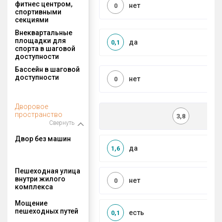
фитнес центром,
нет
0
спортивными
секциями
Внеквартальные
площадки для
да
0,1
спорта в шаговой
доступности
Бассейн в шаговой
доступности
нет
0
Дворовое
пространство
3,8
Свернуть
Двор без машин
да
1,6
Пешеходная улица
внутри жилого
нет
0
комплекса
Мощение
пешеходных путей
есть
0,1