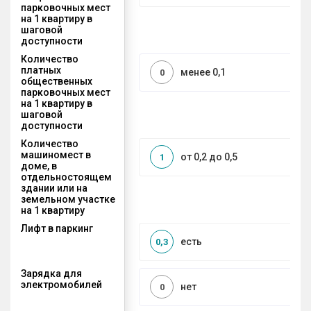
парковочных мест
на 1 квартиру в
шаговой
доступности
Количество
платных
менее 0,1
0
общественных
парковочных мест
на 1 квартиру в
шаговой
доступности
Количество
машиномест в
от 0,2 до 0,5
1
доме, в
отдельностоящем
здании или на
земельном участке
на 1 квартиру
Лифт в паркинг
есть
0,3
Зарядка для
электромобилей
нет
0