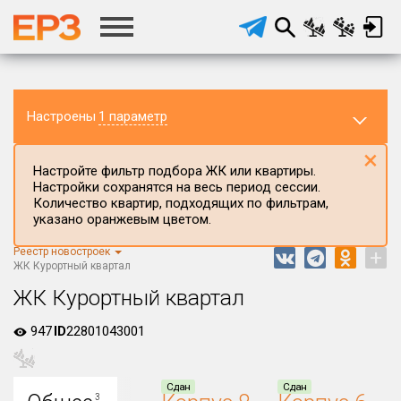
Настроены
1 параметр
×
Настройте фильтр подбора ЖК или квартиры.
Настройки сохранятся на весь период сессии.
Количество квартир, подходящих по фильтрам,
указано оранжевым цветом.
Реестр новостроек
+
Регион ЖК
ЖК Курортный квартал
г.Санкт-Петербург
ЖК Курортный квартал
Район в регионе
947
ID
22801043001
Все
Населённый пункт
Сдан
Сдан
3