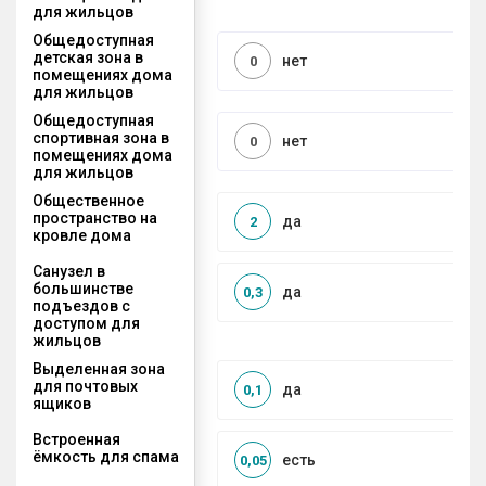
для жильцов
Общедоступная
детская зона в
нет
0
помещениях дома
для жильцов
Общедоступная
спортивная зона в
нет
0
помещениях дома
для жильцов
Общественное
пространство на
да
2
кровле дома
Санузел в
большинстве
да
0,3
подъездов с
доступом для
жильцов
Выделенная зона
для почтовых
да
0,1
ящиков
Встроенная
ёмкость для спама
есть
0,05