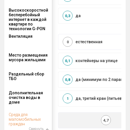
Высокоскоростной
бесперебойный
да
0,3
интернет в каждой
квартире по
технологии G-PON
Вентиляция
естественная
0
Место размещения
мусора жильцами
контейнеры на улице
0,1
Раздельный сбор
ТБО
да (минимум по 2 парамет
0,8
Дополнительная
очистка воды в
да, третий кран (питьевой)
1
доме
Среда для
маломобильных
4,7
граждан
Свернуть