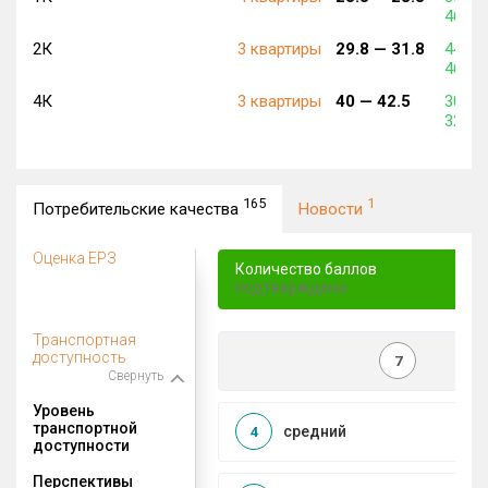
460 6
2К
3 квартиры
29.8 —
31.8
445 4
469 2
4К
3 квартиры
40 —
42.5
308 9
327 7
165
1
Потребительские качества
Новости
Оценка ЕРЗ
Количество баллов
подтверждено
Транспортная
доступность
7
Свернуть
Уровень
транспортной
средний
4
доступности
Перспективы