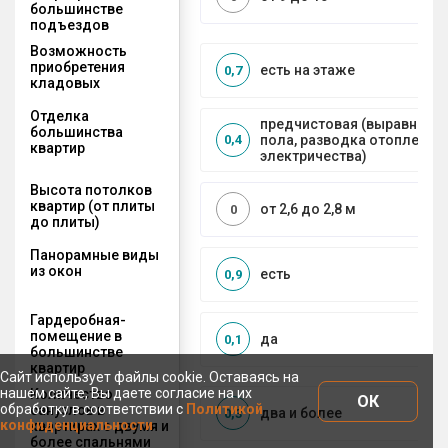
большинстве
подъездов
Возможность
приобретения
есть на этаже
0,7
кладовых
Отделка
предчистовая (выравниван
большинства
пола, разводка отопления 
0,4
квартир
электричества)
Высота потолков
квартир (от плиты
от 2,6 до 2,8 м
0
до плиты)
Панорамные виды
из окон
есть
0,9
Гардеробная-
помещение в
да
0,1
большинстве
квартир
Сайт использует файлы cookie. Оставаясь на
нашем сайте, Вы даете согласие на их
Количество
ОК
обработку в соответствии с
Политикой
санузлов в
два и более
0,3
конфиденциальности
квартирах с двумя и
более спальнями