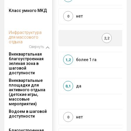
Класс умного МКД
нет
0
Инфраструктура
для массового
2,2
отдыха
Свернуть
Внеквартальная
благоустроенная
более 1 га
1,2
зеленая зона в
шаговой
доступности
Внеквартальные
площадки для
да
0,1
активного отдыха
(детские игры,
массовые
мероприятия)
Водоем в шаговой
доступности
нет
0
Благоустроенная