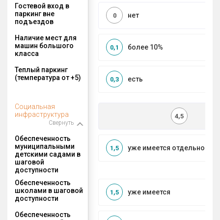
Гостевой вход в
паркинг вне
нет
0
подъездов
Наличие мест для
машин большого
более 10%
0,1
класса
Теплый паркинг
(температура от +5)
есть
0,3
Социальная
инфраструктура
4,5
Свернуть
Обеспеченность
муниципальными
уже имеется отдельносто
1,5
детскими садами в
шаговой
доступности
Обеспеченность
школами в шаговой
уже имеется
1,5
доступности
Обеспеченность