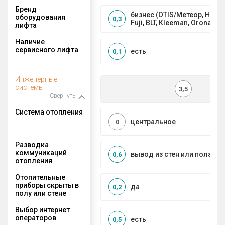
Бренд
бизнес (OTIS/Метеор, HYUND
оборудования
0,3
Fuji, BLT, Kleeman, Orona)
лифта
Наличие
сервисного лифта
есть
0,1
Инженерные
системы
3,5
Свернуть
Система отопления
центральное
0
Разводка
коммуникаций
вывод из стен или пола
0,6
отопления
Отопительные
приборы скрыты в
да
0,2
полу или стене
Выбор интернет
операторов
есть
0,5