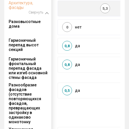
Архитектура,
фасады
5,3
Свернуть
Разновысотные
дома
нет
0
Гармоничный
перепад высот
да
0,8
секций
Гармоничный
фронтальный
да
0,8
перепад фасада
или изгиб основной
стены фасада
Разнообразие
фасадов
да
0,5
(отсутствие
повторяющихся
фасадов,
превращающих
застройку в
одинаково
монотонну