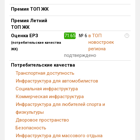
Блокированных домов
0 из 175
Премия ТОП ЖК
Квартир, апартаментов,
Премия Летний
блоков в БД
10 из 56 039
ТОП ЖК
Оценка ЕРЗ
71.65
№ 6
в ТОП
?
новостроек
(потребительские качества
региона
ЖК)
подтверждено
Потребительские качества
Транспортная доступность
Инфраструктура для автомобилистов
Социальная инфраструктура
Коммерческая инфраструктура
Инфраструктура для любителей спорта и
физкультуры
Дворовое пространство
Безопасность
Инфраструктура для массового отдыха