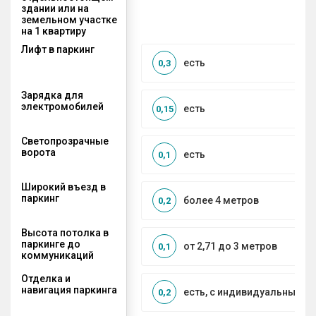
здании или на
земельном участке
на 1 квартиру
Лифт в паркинг
есть
0,3
Зарядка для
электромобилей
есть
0,15
Светопрозрачные
ворота
есть
0,1
Широкий въезд в
паркинг
более 4 метров
0,2
Высота потолка в
паркинге до
от 2,71 до 3 метров
0,1
коммуникаций
Отделка и
навигация паркинга
есть, с индивидуальным д
0,2