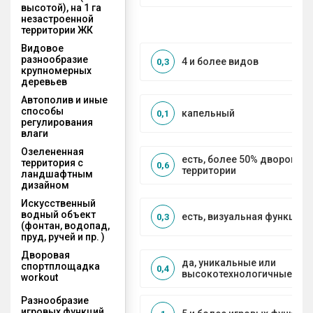
высотой), на 1 га
незастроенной
территории ЖК
Видовое
разнообразие
4 и более видов
0,3
крупномерных
деревьев
Автополив и иные
способы
капельный
0,1
регулирования
влаги
Озелененная
есть, более 50% дворовой
территория с
0,6
территории
ландшафтным
дизайном
Искусственный
водный объект
есть, визуальная функция
0,3
(фонтан, водопад,
пруд, ручей и пр. )
Дворовая
да, уникальные или
спортплощадка
0,4
высокотехнологичные ре
workout
Разнообразие
игровых функций