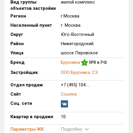
Вид группы
жилой комплекс
Только новые
объектов застройки
Регион
г.Москва
Оценка ЕРЗ ЖК
Населенный пункт
г. Москва
от
до
Округ
Юго-Восточный
с продажами
Район
Нижегородский
Улица
шоссе Перовское
Рейтинг ЕРЗ
Бренд
Брусника
№8 в РФ
5
Застройщик
ООО Брусника. СЗ
Найдено:
Отдел продаж
+7 (495) 104 ...
Жилых комплексов
1 из 1 402
Сайт
Ссылка
Многоквартирных домов
2 из 3 588
Соц. сети
Блокированных домов
0 из 23
Домов с апартаментами
0 из 258
Квартир в продаже
10
Поселков таунхаусов
0 из 7
Параметры ЖК
Подробно
Многоквартирных домов
0 из 2