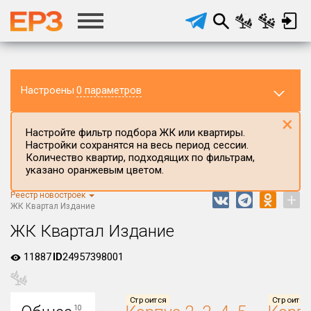
Настроены
0 параметров
×
Настройте фильтр подбора ЖК или квартиры.
Настройки сохранятся на весь период сессии.
Количество квартир, подходящих по фильтрам,
указано оранжевым цветом.
Реестр новостроек
+
Регион ЖК
ЖК Квартал Издание
г.Москва
ЖК Квартал Издание
Район в регионе
11887
ID
24957398001
Все
Населённый пункт
Строится
Строится
10