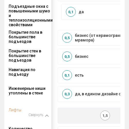
Подъездные окна с
повышенными шумо
да
0,1
и
теплоизоляционными
свойствами
Покрытие пола в
бизнес (от керамогранита 
большинстве
0,5
мрамора)
подъездов
Покрытие стен в
большинстве
бизнес
0,5
подъездов
Навигация по
подъезду
есть
0,1
Инженерные ниши
утоплены в стене
да, в едином дизайне с МО
0,3
Лифты
Свернуть
1,5
Количество