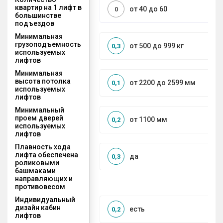
квартир на 1 лифт в
от 40 до 60
0
большинстве
подъездов
Минимальная
грузоподъемность
от 500 до 999 кг
0,3
используемых
лифтов
Минимальная
высота потолка
от 2200 до 2599 мм
0,1
используемых
лифтов
Минимальный
проем дверей
от 1100 мм
0,2
используемых
лифтов
Плавность хода
лифта обеспечена
да
0,3
роликовыми
башмаками
направляющих и
противовесом
Индивидуальный
дизайн кабин
есть
0,2
лифтов