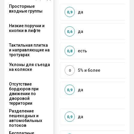
Просторные
входные группы
да
0,9
Низкие поручни и
кнопки в лифте
да
0,6
Тактильная плитка
и направляющие на
есть
0,8
тротуарах
Уклоны для съезда
на коляске
5% и более
0
Отсутствие
бордюров при
да
0,9
движении по
дворовой
территории
Разделение
пешеходных и
да
0,9
автомобильных
потоков
Бесплатные