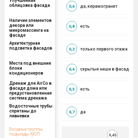
Улучшенная
облицовка фасада
да, керамогранит
0,6
Наличие элементов
декора или
есть
0,8
микромассинга на
фасаде
Архитектурная
подсветка фасадов
только первого этажа
0,2
Места под внешние
блоки
скрытые ниши в фасаде
0,4
кондиционеров
Дренаж для AirCo в
фасаде дома или
есть
0,5
предустановленная
система дренажа
Водосточные трубы
спрятаны до
да
0,7
ливневки
Входные группы,
подъезды, МОП
9,45