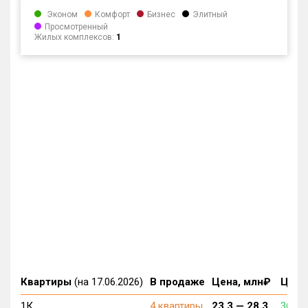
Эконом
Комфорт
Бизнес
Элитный
Просмотренный
Жилых комплексов:
1
Квартиры
(на 17.06.2026)
В продаже
Цена, млн₽
Цена,
1К
4 квартиры
23.3 —
28.3
365 2