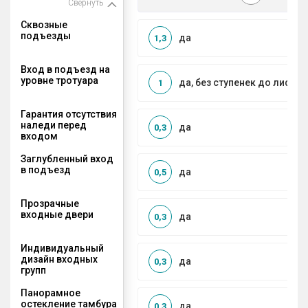
Свернуть
Сквозные
подъезды
да
1,3
Вход в подъезд на
уровне тротуара
да, без ступенек до лифта
1
Гарантия отсутствия
наледи перед
да
0,3
входом
Заглубленный вход
в подъезд
да
0,5
Прозрачные
входные двери
да
0,3
Индивидуальный
дизайн входных
да
0,3
групп
Панорамное
остекление тамбура
да
0,3