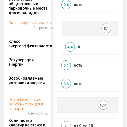
общественные
есть
0,6
парковочные места
для инвалидов
Энергоэффективность
Свернуть
5,1
Класс
энергоэффективности
A
4,4
Рекуперация
энергии
есть
0,4
Возобновляемые
источники энергии
есть
0,3
Потребительские
особенности дома
5,25
и квартир
Свернуть
Количество
квартир на этаже в
от 9 до 10
0