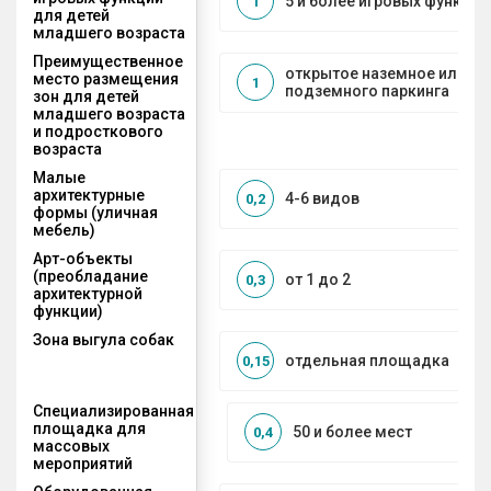
5 и более игровых функций
1
для детей
младшего возраста
Преимущественное
открытое наземное или на
место размещения
1
подземного паркинга
зон для детей
младшего возраста
и подросткового
возраста
Малые
архитектурные
4-6 видов
0,2
формы (уличная
мебель)
Арт-объекты
(преобладание
от 1 до 2
0,3
архитектурной
функции)
Зона выгула собак
отдельная площадка
0,15
Специализированная
площадка для
50 и более мест
0,4
массовых
мероприятий