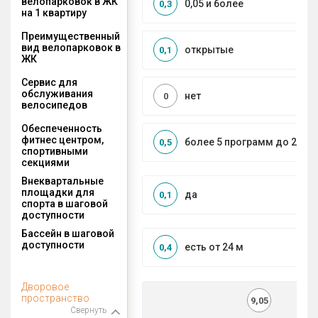
велопарковок в ЖК
0,05 и более
0,3
на 1 квартиру
Преимущественный
вид велопарковок в
открытые
0,1
ЖК
Сервис для
обслуживания
нет
0
велосипедов
Обеспеченность
фитнес центром,
более 5 программ до 2 км
0,5
спортивными
секциями
Внеквартальные
площадки для
да
0,1
спорта в шаговой
доступности
Бассейн в шаговой
доступности
есть от 24 м
0,4
Дворовое
пространство
9,05
Свернуть