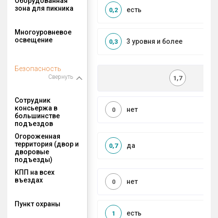
Оборудованная
зона для пикника
есть
0,2
Многоуровневое
освещение
3 уровня и более
0,3
Безопасность
Свернуть
1,7
Сотрудник
консьержа в
нет
0
большинстве
подъездов
Огороженная
территория (двор и
да
0,7
дворовые
подъезды)
КПП на всех
въездах
нет
0
Пункт охраны
есть
1