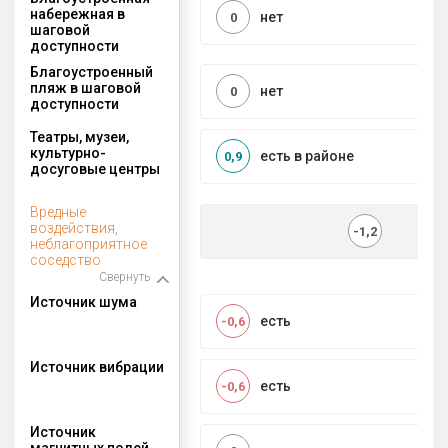
набережная в
нет
0
шаговой
доступности
Благоустроенный
пляж в шаговой
нет
0
доступности
Театры, музеи,
культурно-
есть в районе
0,9
досуговые центры
Вредные
воздействия,
-1,2
неблагоприятное
соседство
Свернуть
Источник шума
есть
-0,6
Источник вибрации
есть
-0,6
Источник
магнитных полей