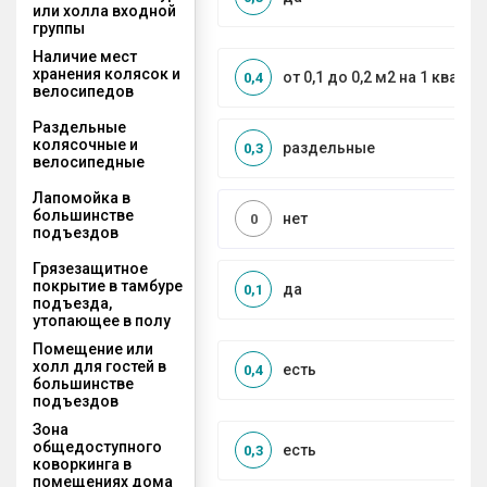
или холла входной
группы
Наличие мест
хранения колясок и
от 0,1 до 0,2 м2 на 1 кварти
0,4
велосипедов
Раздельные
колясочные и
раздельные
0,3
велосипедные
Лапомойка в
большинстве
нет
0
подъездов
Грязезащитное
покрытие в тамбуре
да
0,1
подъезда,
утопающее в полу
Помещение или
холл для гостей в
есть
0,4
большинстве
подъездов
Зона
общедоступного
есть
0,3
коворкинга в
помещениях дома