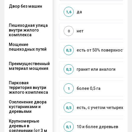
Двор без машин
да
1,6
Пешеходная улица
внутри жилого
нет
0
комплекса
Мощение
пешеходных путей
есть от 50% поверхности
0,3
Преимущественный
материал мощения
гранит или аналоги
0,3
Парковая
территория внутри
более 0,5 га
1
жилого комплекса
Озеленение двора
кустарниками и
есть, с учетом четырех се
0,5
деревьями
Крупномерные
деревья в
10 и более деревьев
0,1
озеленении (от 3 м