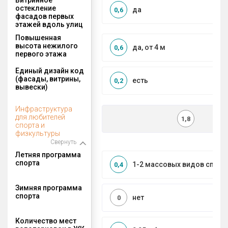
остекление
да
0,6
фасадов первых
этажей вдоль улиц
Повышенная
высота нежилого
да, от 4 м
0,6
первого этажа
Единый дизайн код
(фасады, витрины,
есть
0,2
вывески)
Инфраструктура
для любителей
1,8
спорта и
физкультуры
Свернуть
Летняя программа
спорта
1-2 массовых видов спорт
0,4
Зимняя программа
спорта
нет
0
Количество мест