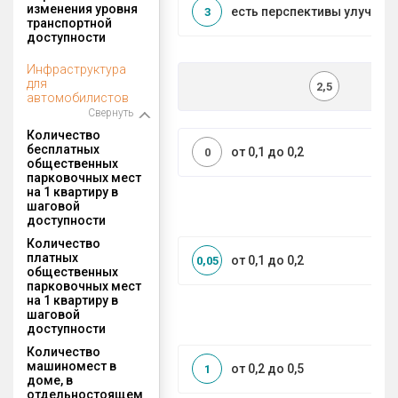
изменения уровня
есть перспективы улучшен
3
транспортной
доступности
Инфраструктура
для
2,5
автомобилистов
Свернуть
Количество
бесплатных
от 0,1 до 0,2
0
общественных
парковочных мест
на 1 квартиру в
шаговой
доступности
Количество
платных
от 0,1 до 0,2
0,05
общественных
парковочных мест
на 1 квартиру в
шаговой
доступности
Количество
машиномест в
от 0,2 до 0,5
1
доме, в
отдельностоящем