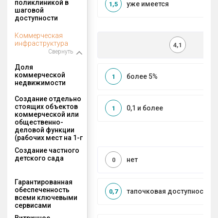
поликлиникой в
уже имеется
1,5
шаговой
доступности
Коммерческая
инфраструктура
4,1
Свернуть
Доля
коммерческой
более 5%
1
недвижимости
Создание отдельно
стоящих объектов
0,1 и более
1
коммерческой или
общественно-
деловой функции
(рабочих мест на 1-г
Создание частного
детского сада
нет
0
Гарантированная
обеспеченность
тапочковая доступность
0,7
всеми ключевыми
сервисами
Витринное