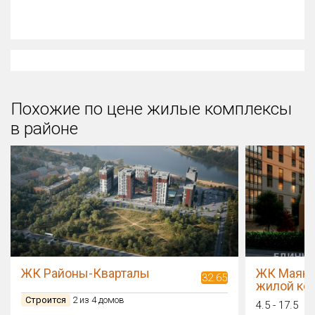
Похожие по цене жилые комплексы
в районе
ЖК Районы-Кварталы
ЖК Маяк-
32.65
жилой ко
Строится
2 из 4 домов
4.5 - 17.5