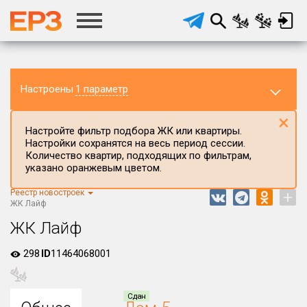
Настроены
1 параметр
×
Настройте фильтр подбора ЖК или квартиры.
Настройки сохранятся на весь период сессии.
Количество квартир, подходящих по фильтрам,
указано оранжевым цветом.
Реестр новостроек
+
Регион ЖК
ЖК Лайф
Курганская область
ЖК Лайф
Район в регионе
298
ID
11464068001
Все
Населённый пункт
Сдан