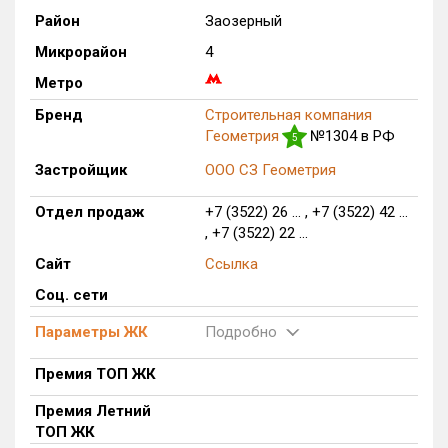
Район
Заозерный
Только новые
Микрорайон
4
Оценка ЕРЗ ЖК
Метро
от
до
Бренд
Строительная компания
Геометрия
№1304 в РФ
5
с продажами
Застройщик
ООО СЗ Геометрия
Рейтинг ЕРЗ
Отдел продаж
+7 (3522) 26 ... , +7 (3522) 42 ...
, +7 (3522) 22 ...
Найдено:
Сайт
Ссылка
Соц. сети
Жилых комплексов
1 из 120
Многоквартирных домов
1 из 282
Параметры ЖК
Подробно
Блокированных домов
0 из 4
Премия ТОП ЖК
Квартир, апартаментов,
блоков в БД
0 из 2 946
Премия Летний
ТОП ЖК