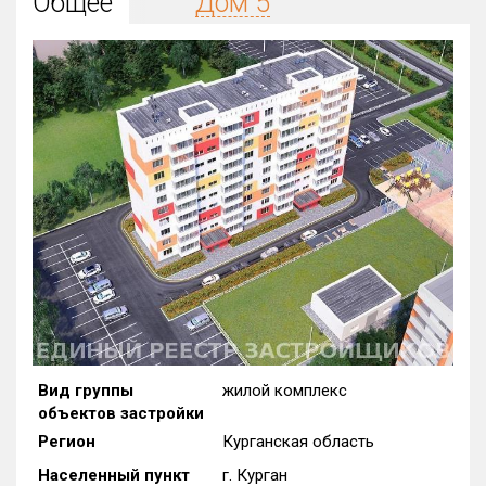
Общее
Дом 5
Округ
Все
Район в городе
Все
Цена
₽/м²
млн ₽
от
до
Общая площадь, м²
от
до
Срок сдачи
от
до
Вид объекта
Вид группы
жилой комплекс
×
ДАП
×
МД
объектов застройки
Кол-во комнат
Регион
Курганская область
Населенный пункт
г. Курган