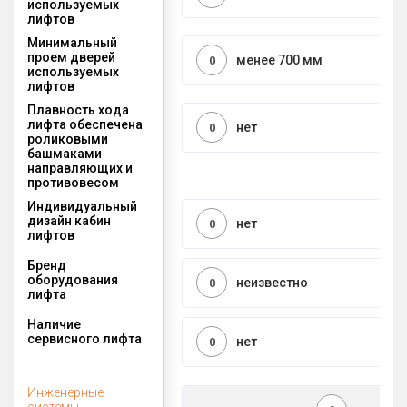
используемых
лифтов
Минимальный
проем дверей
менее 700 мм
0
используемых
лифтов
Плавность хода
лифта обеспечена
нет
0
роликовыми
башмаками
направляющих и
противовесом
Индивидуальный
дизайн кабин
нет
0
лифтов
Бренд
оборудования
неизвестно
0
лифта
Наличие
сервисного лифта
нет
0
Инженерные
системы