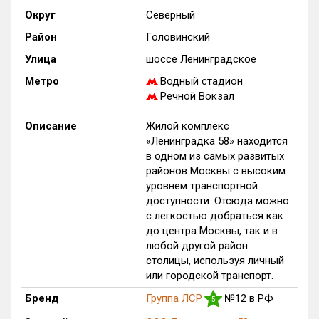
Округ
Северный
Только новые
Район
Головинский
Оценка ЕРЗ ЖК
Улица
шоссе Ленинградское
от
до
Метро
Водный стадион
Речной Вокзал
с продажами
Описание
Жилой комплекс
«Ленинградка 58» находится
Рейтинг ЕРЗ
в одном из самых развитых
районов Москвы с высоким
Найдено:
уровнем транспортной
доступности. Отсюда можно
Жилых комплексов
1 из 1 402
с легкостью добраться как
до центра Москвы, так и в
Многоквартирных домов
1 из 3 588
любой другой район
Блокированных домов
0 из 23
столицы, используя личный
Домов с апартаментами
0 из 258
или городской транспорт.
Поселков таунхаусов
0 из 7
Бренд
Группа ЛСР
№12 в РФ
5
Многоквартирных домов
0 из 2