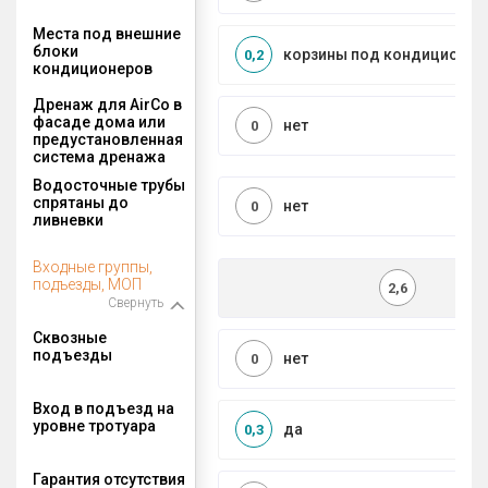
Места под внешние
блоки
корзины под кондиционер
0,2
кондиционеров
Дренаж для AirCo в
фасаде дома или
нет
0
предустановленная
система дренажа
Водосточные трубы
спрятаны до
нет
0
ливневки
Входные группы,
подъезды, МОП
2,6
Свернуть
Сквозные
подъезды
нет
0
Вход в подъезд на
уровне тротуара
да
0,3
Гарантия отсутствия