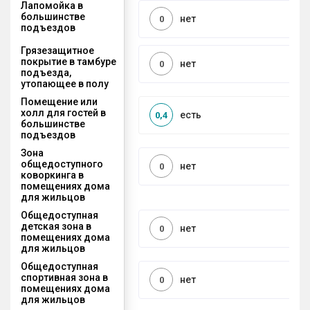
Лапомойка в
большинстве
нет
0
подъездов
Грязезащитное
покрытие в тамбуре
нет
0
подъезда,
утопающее в полу
Помещение или
холл для гостей в
есть
0,4
большинстве
подъездов
Зона
общедоступного
нет
0
коворкинга в
помещениях дома
для жильцов
Общедоступная
детская зона в
нет
0
помещениях дома
для жильцов
Общедоступная
спортивная зона в
нет
0
помещениях дома
для жильцов