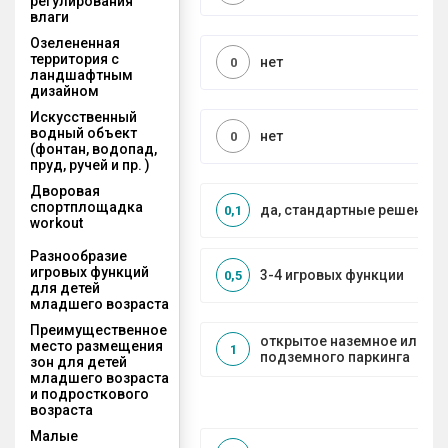
регулирования
влаги
Озелененная
территория с
нет
0
ландшафтным
дизайном
Искусственный
водный объект
нет
0
(фонтан, водопад,
пруд, ручей и пр. )
Дворовая
спортплощадка
да, стандартные решения
0,1
workout
Разнообразие
игровых функций
3-4 игровых функции
0,5
для детей
младшего возраста
Преимущественное
открытое наземное или на
место размещения
1
подземного паркинга
зон для детей
младшего возраста
и подросткового
возраста
Малые