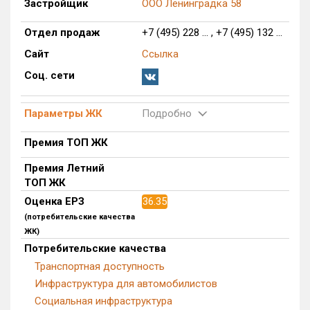
Застройщик
ООО Ленинградка 58
Блокированных домов
0 из 175
Отдел продаж
+7 (495) 228 ... , +7 (495) 132 ...
Квартир, апартаментов,
блоков в БД
0 из 56 039
Сайт
Ссылка
Соц. сети
Параметры ЖК
Подробно
Премия ТОП ЖК
Премия Летний
ТОП ЖК
Оценка ЕРЗ
36.35
(потребительские качества
ЖК)
Потребительские качества
Транспортная доступность
Инфраструктура для автомобилистов
Социальная инфраструктура