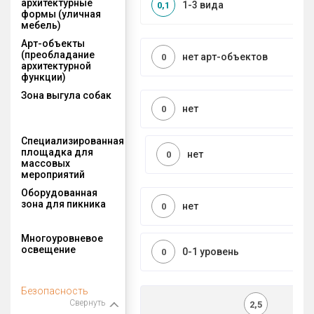
архитектурные
1-3 вида
0,1
формы (уличная
мебель)
Арт-объекты
(преобладание
нет арт-объектов
0
архитектурной
функции)
Зона выгула собак
нет
0
Специализированная
площадка для
нет
0
массовых
мероприятий
Оборудованная
зона для пикника
нет
0
Многоуровневое
освещение
0-1 уровень
0
Безопасность
Свернуть
2,5