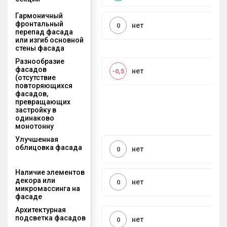
Гармоничный
фронтальный
нет
0
перепад фасада
или изгиб основной
стены фасада
Разнообразие
фасадов
нет
-0,5
(отсутствие
повторяющихся
фасадов,
превращающих
застройку в
одинаково
монотонну
Улучшенная
облицовка фасада
нет
0
Наличие элементов
декора или
нет
0
микромассинга на
фасаде
Архитектурная
подсветка фасадов
нет
0