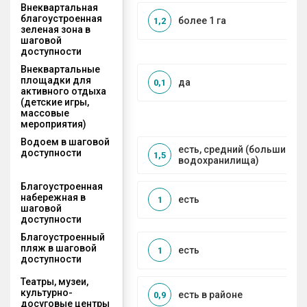
Внеквартальная
благоустроенная
более 1 га
1,2
зеленая зона в
шаговой
доступности
Внеквартальные
площадки для
да
0,1
активного отдыха
(детские игры,
массовые
мероприятия)
Водоем в шаговой
есть, средний (большие рек
доступности
1,5
водохранилища)
Благоустроенная
набережная в
есть
1
шаговой
доступности
Благоустроенный
пляж в шаговой
есть
1
доступности
Театры, музеи,
культурно-
есть в районе
0,9
досуговые центры