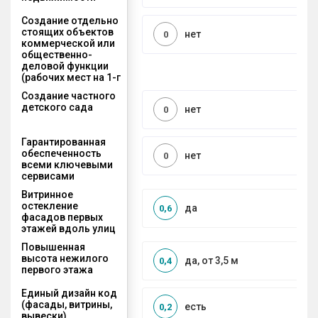
Создание отдельно
стоящих объектов
нет
0
коммерческой или
общественно-
деловой функции
(рабочих мест на 1-г
Создание частного
детского сада
нет
0
Гарантированная
обеспеченность
нет
0
всеми ключевыми
сервисами
Витринное
остекление
да
0,6
фасадов первых
этажей вдоль улиц
Повышенная
высота нежилого
да, от 3,5 м
0,4
первого этажа
Единый дизайн код
(фасады, витрины,
есть
0,2
вывески)