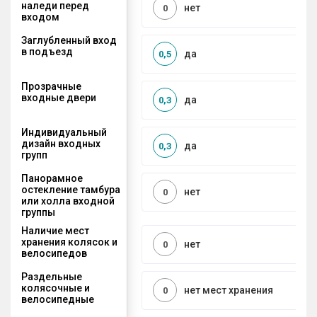
наледи перед
нет
0
входом
Заглубленный вход
в подъезд
да
0,5
Прозрачные
входные двери
да
0,3
Индивидуальный
дизайн входных
да
0,3
групп
Панорамное
остекление тамбура
нет
0
или холла входной
группы
Наличие мест
хранения колясок и
нет
0
велосипедов
Раздельные
колясочные и
нет мест хранения
0
велосипедные