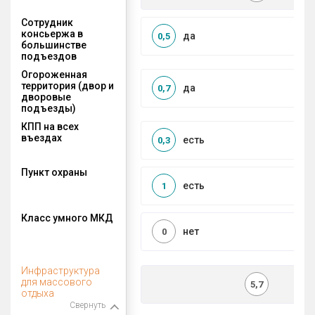
Сотрудник
консьержа в
да
0,5
большинстве
подъездов
Огороженная
территория (двор и
да
0,7
дворовые
подъезды)
КПП на всех
въездах
есть
0,3
Пункт охраны
есть
1
Класс умного МКД
нет
0
Инфраструктура
для массового
5,7
отдыха
Свернуть