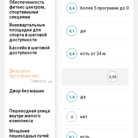
Обеспеченность
фитнес центром,
более 5 программ до 0,5 к
0,6
спортивными
секциями
Внеквартальные
площадки для
да
0,1
спорта в шаговой
доступности
Бассейн в шаговой
доступности
есть от 24 м
0,4
Дворовое
пространство
3,55
Свернуть
Двор без машин
да
1,6
Пешеходная улица
внутри жилого
нет
0
комплекса
Мощение
пешеходных путей
есть
0,1