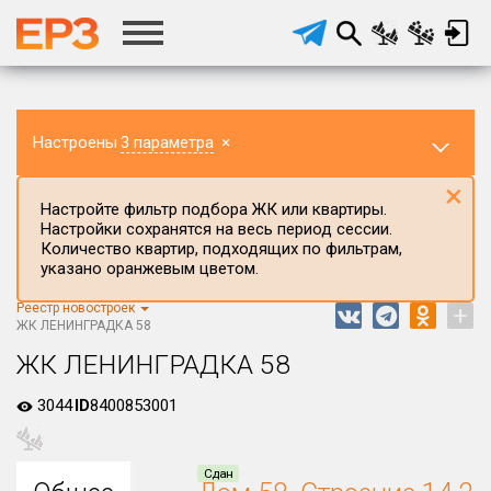
Настроены
3 параметра
×
×
Настройте фильтр подбора ЖК или квартиры.
Настройки сохранятся на весь период сессии.
Количество квартир, подходящих по фильтрам,
указано оранжевым цветом.
Реестр новостроек
+
Регион ЖК
ЖК ЛЕНИНГРАДКА 58
г.Москва
ЖК ЛЕНИНГРАДКА 58
Район в регионе
3044
ID
8400853001
Все
Населённый пункт
Сдан