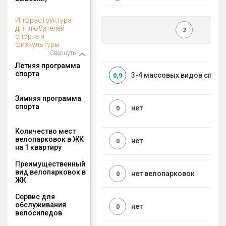
Инфраструктура
для любителей
2
спорта и
физкультуры
Свернуть
Летняя программа
спорта
3-4 массовых видов спорт
0,9
Зимняя программа
спорта
нет
0
Количество мест
велопарковок в ЖК
нет
0
на 1 квартиру
Преимущественный
вид велопарковок в
нет велопарковок
0
ЖК
Сервис для
обслуживания
нет
0
велосипедов