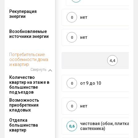
Рекуперация
энергии
нет
0
Возобновляемые
источники энергии
нет
0
Потребительские
особенности дома
4,4
и квартир
Свернуть
Количество
квартир на этаже в
от 9 до 10
0
большинстве
подъездов
Возможность
приобретения
нет
0
кладовых
Отделка
чистовая (обои, плитка, по
большинства
0,6
сантехника)
квартир