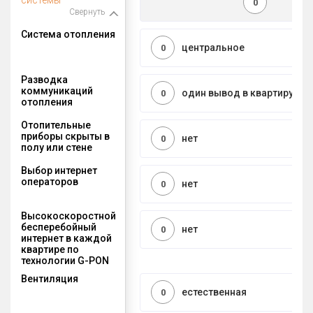
0
Свернуть
Система отопления
центральное
0
Разводка
коммуникаций
один вывод в квартиру
0
отопления
Отопительные
приборы скрыты в
нет
0
полу или стене
Выбор интернет
операторов
нет
0
Высокоскоростной
бесперебойный
нет
0
интернет в каждой
квартире по
технологии G-PON
Вентиляция
естественная
0