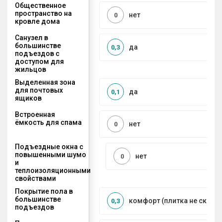
Общественное
пространство на
нет
0
кровле дома
Санузел в
большинстве
да
0,3
подъездов с
доступом для
жильцов
Выделенная зона
для почтовых
да
0,1
ящиков
Встроенная
ёмкость для спама
нет
0
Подъездные окна с
повышенными шумо
нет
0
и
теплоизоляционными
свойствами
Покрытие пола в
большинстве
комфорт (плитка не сколь
0,3
подъездов