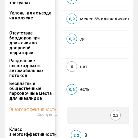
тротуарах
Уклоны для съезда
на коляске
менее 5% или наличие по
0,9
Отсутствие
бордюров при
да
0,9
движении по
дворовой
территории
Разделение
пешеходных и
нет
0
автомобильных
потоков
Бесплатные
общественные
есть
0,6
парковочные места
для инвалидов
Энергоэффективность
Свернуть
2,2
Класс
энергоэффективности
B
2,2