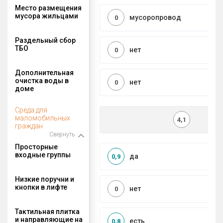
Место размещения
мусора жильцами
мусоропровод
0
Раздельный сбор
ТБО
нет
0
Дополнительная
очистка воды в
нет
0
доме
Среда для
маломобильных
4,1
граждан
Свернуть
Просторные
входные группы
да
0,9
Низкие поручни и
кнопки в лифте
нет
0
Тактильная плитка
и направляющие на
есть
0,8