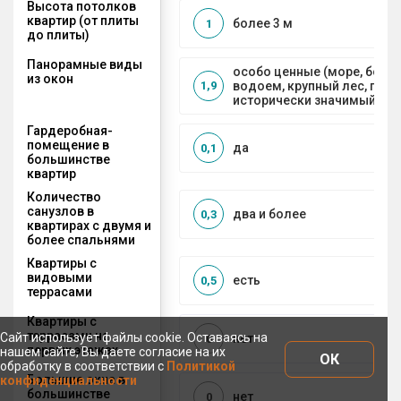
Высота потолков
квартир (от плиты
более 3 м
1
до плиты)
Панорамные виды
особо ценные (море, боль
из окон
водоем, крупный лес, горы
1,9
исторически значимый объ
Гардеробная-
помещение в
да
0,1
большинстве
квартир
Количество
санузлов в
два и более
0,3
квартирах с двумя и
более спальнями
Квартиры с
видовыми
есть
0,5
террасами
Квартиры с
террасами на
Сайт использует файлы cookie. Оставаясь на
нет
0
первых этажах
нашем сайте, Вы даете согласие на их
ОК
обработку в соответствии с
Политикой
Большие окна в
конфиденциальности
большинстве
нет
0