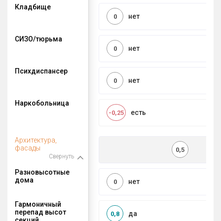
Кладбище
нет
0
СИЗО/тюрьма
нет
0
Психдиспансер
нет
0
Наркобольница
есть
-0,25
Архитектура,
фасады
0,5
Свернуть
Разновысотные
дома
нет
0
Гармоничный
перепад высот
да
0,8
секций