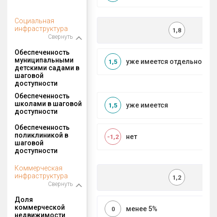
Социальная
инфраструктура
1,8
Свернуть
Обеспеченность
муниципальными
уже имеется отдельносто
1,5
детскими садами в
шаговой
доступности
Обеспеченность
школами в шаговой
уже имеется
1,5
доступности
Обеспеченность
поликлиникой в
нет
-1,2
шаговой
доступности
Коммерческая
инфраструктура
1,2
Свернуть
Доля
коммерческой
менее 5%
0
недвижимости