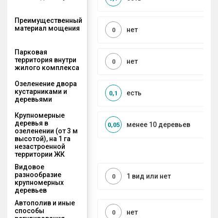
Преимущественный
материал мощения
нет
0
Парковая
территория внутри
нет
0
жилого комплекса
Озеленение двора
кустарниками и
есть
0,1
деревьями
Крупномерные
деревья в
менее 10 деревьев
0,05
озеленении (от 3 м
высотой), на 1 га
незастроенной
территории ЖК
Видовое
разнообразие
1 вид или нет
0
крупномерных
деревьев
Автополив и иные
способы
нет
0