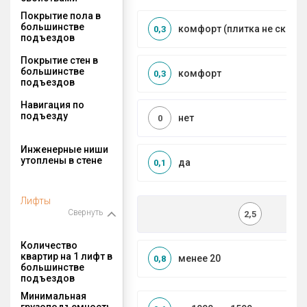
Покрытие пола в
большинстве
комфорт (плитка не сколь
0,3
подъездов
Покрытие стен в
большинстве
комфорт
0,3
подъездов
Навигация по
подъезду
нет
0
Инженерные ниши
утоплены в стене
да
0,1
Лифты
Свернуть
2,5
Количество
квартир на 1 лифт в
менее 20
0,8
большинстве
подъездов
Минимальная
грузоподъемность