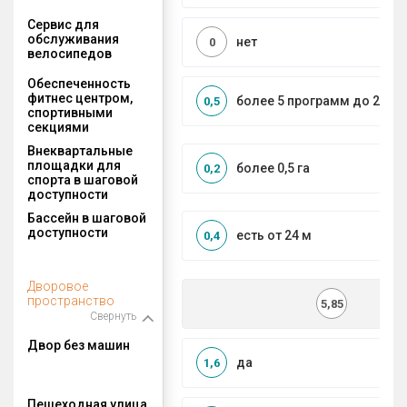
Сервис для
обслуживания
нет
0
велосипедов
Обеспеченность
фитнес центром,
более 5 программ до 2 км
0,5
спортивными
секциями
Внеквартальные
площадки для
более 0,5 га
0,2
спорта в шаговой
доступности
Бассейн в шаговой
доступности
есть от 24 м
0,4
Дворовое
пространство
5,85
Свернуть
Двор без машин
да
1,6
Пешеходная улица