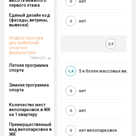
высота нежилого
нет
0
первого этажа
Единый дизайн код
(фасады, витрины,
нет
0
вывески)
Инфраструктура
для любителей
2,5
спорта и
физкультуры
Свернуть
Летняя программа
спорта
5 и более массовых видов
1,4
Зимняя программа
спорта
нет
0
Количество мест
велопарковок в ЖК
нет
0
на 1 квартиру
Преимущественный
вид велопарковок в
нет велопарковок
0
ЖК