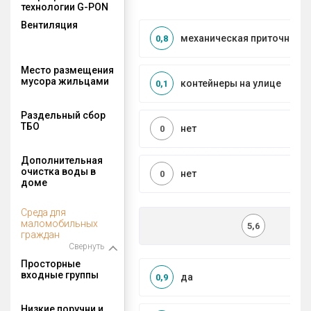
технологии G-PON
Вентиляция
механическая приточно-в
0,8
Место размещения
мусора жильцами
контейнеры на улице
0,1
Раздельный сбор
ТБО
нет
0
Дополнительная
очистка воды в
нет
0
доме
Среда для
маломобильных
5,6
граждан
Свернуть
Просторные
входные группы
да
0,9
Низкие поручни и