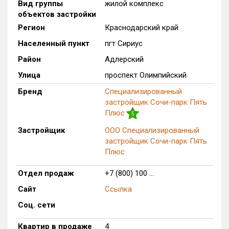
Вид группы
жилой комплекс
Только новые
объектов застройки
Регион
Краснодарский край
Оценка ЕРЗ ЖК
Населенный пункт
пгт Сириус
от
до
Район
Адлерский
с продажами
Улица
проспект Олимпийский
Бренд
Специализированный
застройщик Сочи-парк Пять
Рейтинг ЕРЗ
Плюс
5
Застройщик
ООО Специализированный
Найдено:
застройщик Сочи-парк Пять
Плюс
Жилых комплексов
1 из 783
Многоквартирных домов
0 из 3 375
Отдел продаж
+7 (800) 100 ...
Блокированных домов
0 из 646
Сайт
Ссылка
Домов с апартаментами
2 из 172
Соц. сети
Поселков таунхаусов
0 из 10
Многоквартирных домов
0 из 1
Квартир в продаже
4