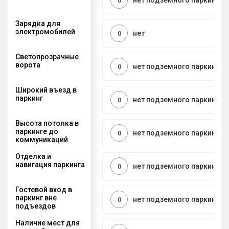
нет подземного паркинга
0
Зарядка для
электромобилей
нет
0
Светопрозрачные
ворота
нет подземного паркинга
0
Широкий въезд в
паркинг
нет подземного паркинга
0
Высота потолка в
паркинге до
нет подземного паркинга
0
коммуникаций
Отделка и
навигация паркинга
нет подземного паркинга
0
Гостевой вход в
паркинг вне
нет подземного паркинга
0
подъездов
Наличие мест для