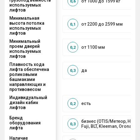
от 1000 до 1599 кг
0,6
используемых
лифтов
Минимальная
высота потолка
от 2200 до 2599 мм
0,1
используемых
лифтов
Минимальный
проем дверей
от 1100 мм
0,2
используемых
лифтов
Плавность хода
лифта обеспечена
да
0,3
роликовыми
башмаками
направляющих и
противовесом
Индивидуальный
дизайн кабин
есть
0,2
лифтов
Бренд
бизнес (OTIS/Метеор, HYUND
оборудования
0,3
Fuji, BLT, Kleeman, Orona)
лифта
Наличие