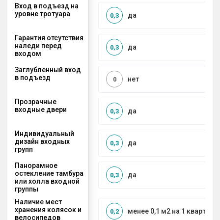
Вход в подъезд на
уровне тротуара
да
0,3
Гарантия отсутствия
наледи перед
да
0,3
входом
Заглубленный вход
в подъезд
нет
0
Прозрачные
входные двери
да
0,3
Индивидуальный
дизайн входных
да
0,3
групп
Панорамное
остекление тамбура
да
0,3
или холла входной
группы
Наличие мест
хранения колясок и
менее 0,1 м2 на 1 квартиру
0,2
велосипедов