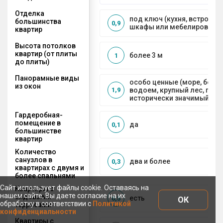
Отделка
под ключ (кухня, встроенн
большинства
0,9
шкафы или мебелирование
квартир
Высота потолков
квартир (от плиты
более 3 м
1
до плиты)
Панорамные виды
особо ценные (море, боль
из окон
водоем, крупный лес, горы
1,9
исторически значимый объ
Гардеробная-
помещение в
да
0,1
большинстве
квартир
Количество
санузлов в
два и более
0,3
квартирах с двумя и
более спальнями
Сайт использует файлы cookie. Оставаясь на
Квартиры с
нашем сайте, Вы даете согласие на их
видовыми
есть
0,5
ОК
обработку в соответствии с
Политикой
террасами
конфиденциальности
Квартиры с