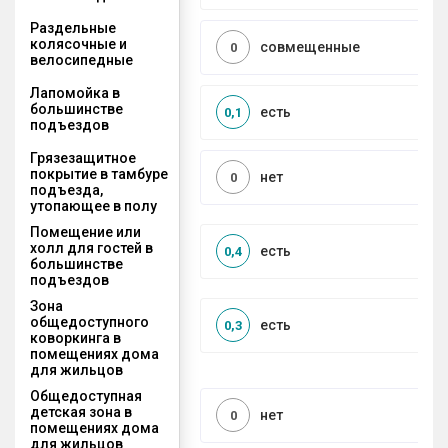
Раздельные
колясочные и
совмещенные
0
велосипедные
Лапомойка в
большинстве
есть
0,1
подъездов
Грязезащитное
покрытие в тамбуре
нет
0
подъезда,
утопающее в полу
Помещение или
холл для гостей в
есть
0,4
большинстве
подъездов
Зона
общедоступного
есть
0,3
коворкинга в
помещениях дома
для жильцов
Общедоступная
детская зона в
нет
0
помещениях дома
для жильцов