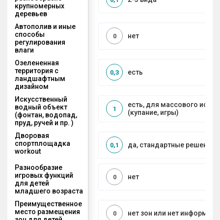
крупномерных
деревьев
Автополив и иные
способы
нет
0
регулирования
влаги
Озелененная
территория с
есть
0,3
ландшафтным
дизайном
Искусственный
есть, для массового испо
водный объект
1
(купание, игры)
(фонтан, водопад,
пруд, ручей и пр. )
Дворовая
спортплощадка
да, стандартные решения
0,1
workout
Разнообразие
игровых функций
нет
0
для детей
младшего возраста
Преимущественное
место размещения
нет зон или нет информаци
0
зон для детей