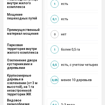
внутри жилого
есть
1
комплекса
Мощение
пешеходных путей
есть
0,1
Преимущественный
материал мощения
нет
0
Парковая
территория внутри
более 0,5 га
1
жилого комплекса
Озеленение двора
кустарниками и
есть, с учетом четырех се
0,5
деревьями
Крупномерные
деревья в
менее 10 деревьев
0,05
озеленении (от 3 м
высотой), на 1 га
незастроенной
территории ЖК
Видовое
разнообразие
2-3 вида
0,1