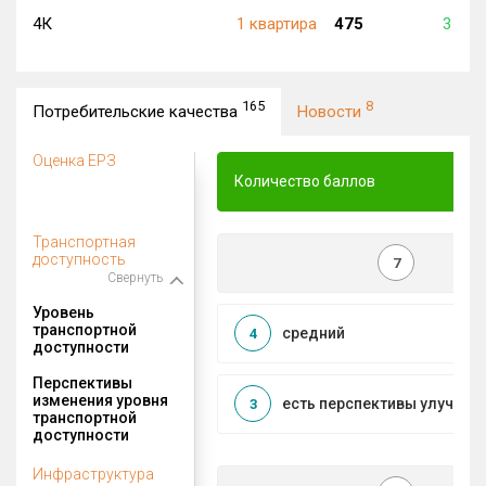
4К
1 квартира
475
3 298
165
8
Потребительские качества
Новости
Оценка ЕРЗ
Количество баллов
Транспортная
доступность
7
Свернуть
Уровень
транспортной
средний
4
доступности
Перспективы
изменения уровня
есть перспективы улучшен
3
транспортной
доступности
Инфраструктура