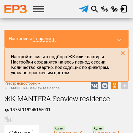
Настроены
1 параметр
×
Настройте фильтр подбора ЖК или квартиры.
Настройки сохранятся на весь период сессии.
Количество квартир, подходящих по фильтрам,
указано оранжевым цветом.
Реестр новостроек
+
Регион ЖК
ЖК MANTERA Seaview residence
Краснодарский край
ЖК MANTERA Seaview residence
Район в регионе
1875
ID
18246155001
Все
Населённый пункт
Сдан
Сдан
4