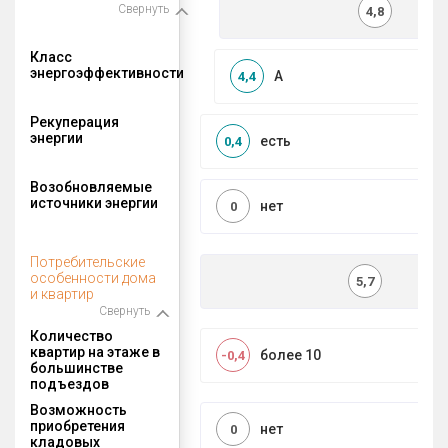
Свернуть
4,8
Класс
энергоэффективности
A
4,4
Рекуперация
энергии
есть
0,4
Возобновляемые
источники энергии
нет
0
Потребительские
особенности дома
5,7
и квартир
Свернуть
Количество
квартир на этаже в
более 10
-0,4
большинстве
подъездов
Возможность
приобретения
нет
0
кладовых