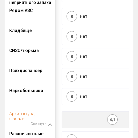
неприятного запаха
Рядом АЗС
нет
0
Кладбище
нет
0
СИЗО/тюрьма
нет
0
Психдиспансер
нет
0
Наркобольница
нет
0
Архитектура,
фасады
4,1
Свернуть
Разновысотные