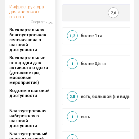
Инфраструктура
для массового
7,6
отдыха
Свернуть
Внеквартальная
благоустроенная
более 1 га
1,2
зеленая зона в
шаговой
доступности
Внеквартальные
площадки для
более 0,5 га
1
активного отдыха
(детские игры,
массовые
мероприятия)
Водоем в шаговой
доступности
есть, большой (не видно г
2,5
Благоустроенная
набережная в
есть
1
шаговой
доступности
Благоустроенный
пляж в шаговой