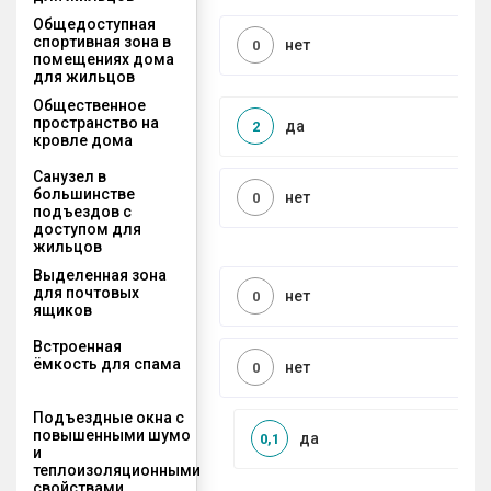
Общедоступная
спортивная зона в
нет
0
помещениях дома
для жильцов
Общественное
пространство на
да
2
кровле дома
Санузел в
большинстве
нет
0
подъездов с
доступом для
жильцов
Выделенная зона
для почтовых
нет
0
ящиков
Встроенная
ёмкость для спама
нет
0
Подъездные окна с
повышенными шумо
да
0,1
и
теплоизоляционными
свойствами