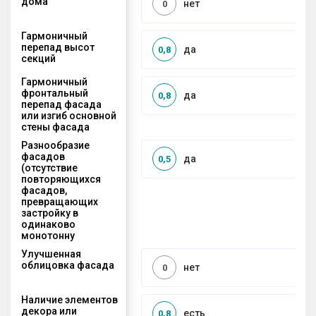
дома
нет
0
Гармоничный
перепад высот
да
0,8
секций
Гармоничный
фронтальный
да
0,8
перепад фасада
или изгиб основной
стены фасада
Разнообразие
фасадов
да
0,5
(отсутствие
повторяющихся
фасадов,
превращающих
застройку в
одинаково
монотонну
Улучшенная
облицовка фасада
нет
0
Наличие элементов
декора или
есть
0,8