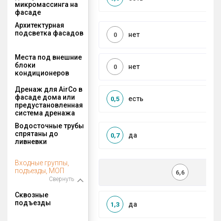
микромассинга на
фасаде
Архитектурная
подсветка фасадов
нет
0
Места под внешние
блоки
нет
0
кондиционеров
Дренаж для AirCo в
фасаде дома или
есть
0,5
предустановленная
система дренажа
Водосточные трубы
спрятаны до
да
0,7
ливневки
Входные группы,
подъезды, МОП
6,6
Свернуть
Сквозные
подъезды
да
1,3