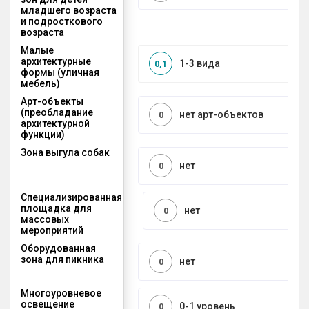
младшего возраста
и подросткового
возраста
Малые
архитектурные
1-3 вида
0,1
формы (уличная
мебель)
Арт-объекты
(преобладание
нет арт-объектов
0
архитектурной
функции)
Зона выгула собак
нет
0
Специализированная
площадка для
нет
0
массовых
мероприятий
Оборудованная
зона для пикника
нет
0
Многоуровневое
освещение
0-1 уровень
0