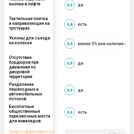
кнопки в лифте
да
0,6
Тактильная плитка
и направляющие на
есть
0,8
тротуарах
Уклоны для съезда
на коляске
менее 5% или наличие по
0,9
Отсутствие
бордюров при
да
0,9
движении по
дворовой
территории
Разделение
пешеходных и
да
0,9
автомобильных
потоков
Бесплатные
общественные
есть
0,6
парковочные места
для инвалидов
Энергоэффективность