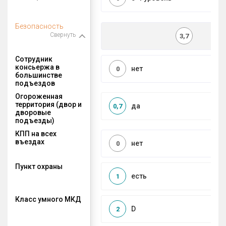
Безопасность
Свернуть
3,7
Сотрудник
консьержа в
нет
0
большинстве
подъездов
Огороженная
территория (двор и
да
0,7
дворовые
подъезды)
КПП на всех
въездах
нет
0
Пункт охраны
есть
1
Класс умного МКД
D
2