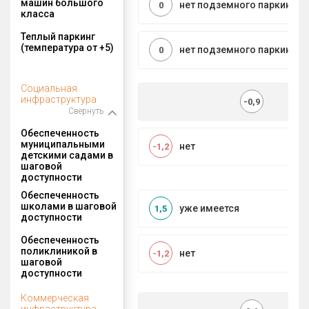
машин большого
нет подземного паркинга
0
класса
Теплый паркинг
(температура от +5)
нет подземного паркинга
0
Социальная
инфраструктура
-0,9
Свернуть
Обеспеченность
муниципальными
нет
-1,2
детскими садами в
шаговой
доступности
Обеспеченность
школами в шаговой
уже имеется
1,5
доступности
Обеспеченность
поликлиникой в
нет
-1,2
шаговой
доступности
Коммерческая
инфраструктура