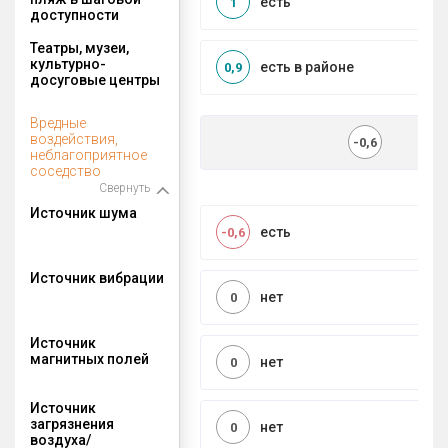
есть
1
доступности
Театры, музеи,
культурно-
есть в районе
0,9
досуговые центры
Вредные
воздействия,
-0,6
неблагоприятное
соседство
Свернуть
Источник шума
есть
-0,6
Источник вибрации
нет
0
Источник
магнитных полей
нет
0
Источник
загрязнения
нет
0
воздуха/