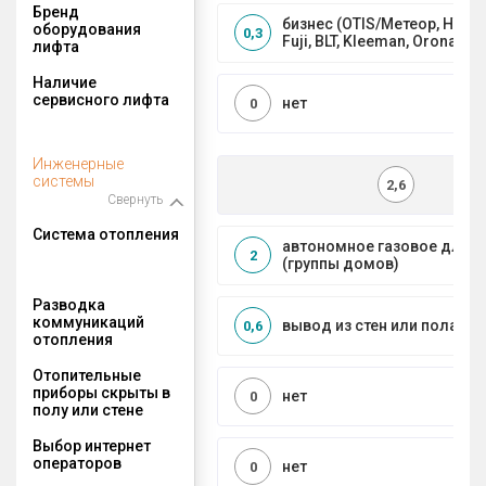
Бренд
бизнес (OTIS/Метеор, HYUND
оборудования
0,3
Fuji, BLT, Kleeman, Orona)
лифта
Наличие
сервисного лифта
нет
0
Инженерные
системы
2,6
Свернуть
Система отопления
автономное газовое для 
2
(группы домов)
Разводка
коммуникаций
вывод из стен или пола
0,6
отопления
Отопительные
приборы скрыты в
нет
0
полу или стене
Выбор интернет
операторов
нет
0