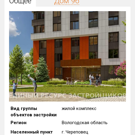
Общее
Дом 96
Округ
Все
Район в городе
Все
Цена
₽/м²
млн ₽
от
до
Общая площадь, м²
от
до
Срок сдачи
Сдан в 2025
от
до
Вид объекта
Вид группы
жилой комплекс
объектов застройки
Кол-во комнат
Регион
Вологодская область
Населенный пункт
г. Череповец