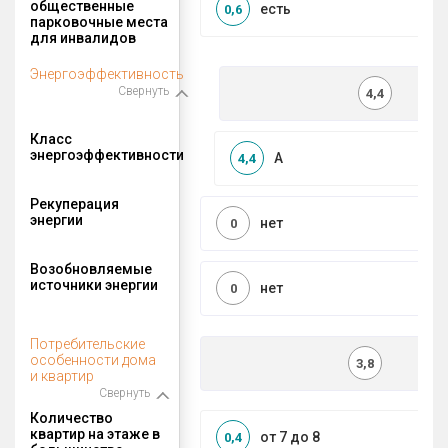
общественные
есть
0,6
парковочные места
для инвалидов
Энергоэффективность
Свернуть
4,4
Класс
энергоэффективности
A
4,4
Рекуперация
энергии
нет
0
Возобновляемые
источники энергии
нет
0
Потребительские
особенности дома
3,8
и квартир
Свернуть
Количество
квартир на этаже в
от 7 до 8
0,4