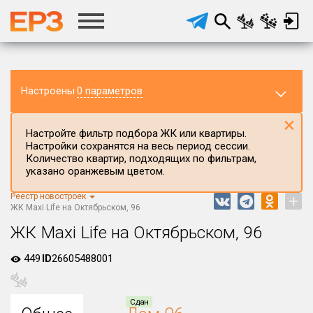
Настроены
0 параметров
×
Настройте фильтр подбора ЖК или квартиры.
Настройки сохранятся на весь период сессии.
Количество квартир, подходящих по фильтрам,
указано оранжевым цветом.
Реестр новостроек
+
Регион ЖК
ЖК Maxi Life на Октябрьском, 96
Вологодская область
ЖК Maxi Life на Октябрьском, 96
Район в регионе
449
ID
26605488001
Все
Населённый пункт
Сдан