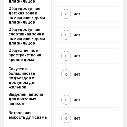
для жильцов
Общедоступная
детская зона в
нет
0
помещениях дома
для жильцов
Общедоступная
спортивная зона в
нет
0
помещениях дома
для жильцов
Общественное
пространство на
нет
0
кровле дома
Санузел в
большинстве
нет
0
подъездов с
доступом для
жильцов
Выделенная зона
для почтовых
нет
0
ящиков
Встроенная
ёмкость для спама
нет
0