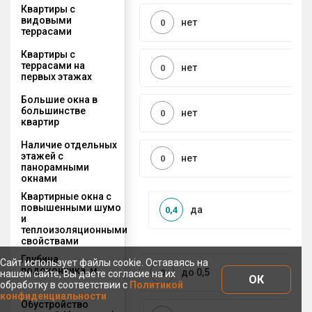
Квартиры с
видовыми
нет
0
террасами
Квартиры с
террасами на
нет
0
первых этажах
Большие окна в
большинстве
нет
0
квартир
Наличие отдельных
этажей с
нет
0
панорамными
окнами
Квартирные окна с
повышенными шумо
да
0,4
и
теплоизоляционными
свойствами
Глубина
Сайт использует файлы cookie. Оставаясь на
подоконника, м
до 0,5
0
нашем сайте, Вы даете согласие на их
ОК
обработку в соответствии с
Политикой
конфиденциальности
Обустройство