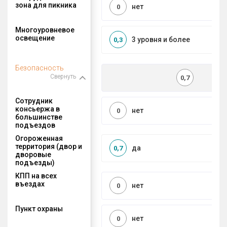
зона для пикника
нет
0
Многоуровневое
освещение
3 уровня и более
0,3
Безопасность
Свернуть
0,7
Сотрудник
консьержа в
нет
0
большинстве
подъездов
Огороженная
территория (двор и
да
0,7
дворовые
подъезды)
КПП на всех
въездах
нет
0
Пункт охраны
нет
0