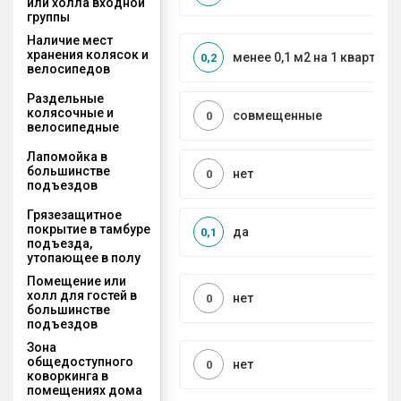
или холла входной
группы
Наличие мест
хранения колясок и
менее 0,1 м2 на 1 квартиру
0,2
велосипедов
Раздельные
колясочные и
совмещенные
0
велосипедные
Лапомойка в
большинстве
нет
0
подъездов
Грязезащитное
покрытие в тамбуре
да
0,1
подъезда,
утопающее в полу
Помещение или
холл для гостей в
нет
0
большинстве
подъездов
Зона
общедоступного
нет
0
коворкинга в
помещениях дома