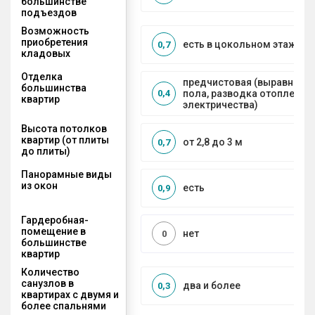
большинстве
подъездов
Возможность
приобретения
есть в цокольном этаже
0,7
кладовых
Отделка
предчистовая (выравниван
большинства
пола, разводка отопления 
0,4
квартир
электричества)
Высота потолков
квартир (от плиты
от 2,8 до 3 м
0,7
до плиты)
Панорамные виды
из окон
есть
0,9
Гардеробная-
помещение в
нет
0
большинстве
квартир
Количество
санузлов в
два и более
0,3
квартирах с двумя и
более спальнями