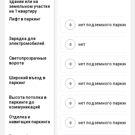
здании или на
земельном участке
на 1 квартиру
Лифт в паркинг
нет подземного паркинга
0
Зарядка для
электромобилей
нет
0
Светопрозрачные
ворота
нет подземного паркинга
0
Широкий въезд в
паркинг
нет подземного паркинга
0
Высота потолка в
паркинге до
нет подземного паркинга
0
коммуникаций
Отделка и
навигация паркинга
нет подземного паркинга
0