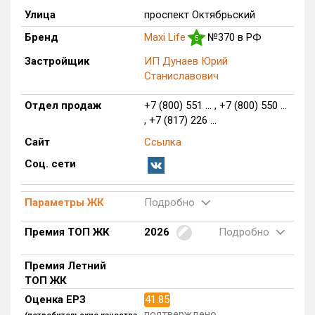
Улица
проспект Октябрьский
Только новые
Бренд
Maxi Life
№370 в РФ
5
Оценка ЕРЗ ЖК
Застройщик
ИП Дунаев Юрий
от
до
Станиславович
с продажами
Отдел продаж
+7 (800) 551 ... , +7 (800) 550 ...
, +7 (817) 226 ...
Сайт
Ссылка
Рейтинг ЕРЗ
Соц. сети
Найдено:
Параметры ЖК
Подробно
Жилых комплексов
1 из 362
Премия ТОП ЖК
2026
Подробно
Многоквартирных домов
1 из 761
Блокированных домов
0 из 2
Премия Летний
Домов с апартаментами
0 из 1
ТОП ЖК
Поселков таунхаусов
0 из 2
Оценка ЕРЗ
41.85
Блокированных домов
0 из 60
подтверждено