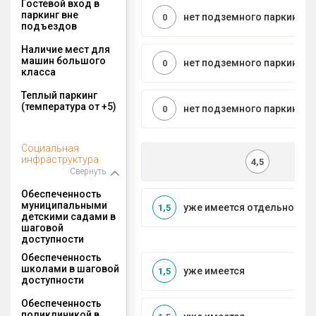
Гостевой вход в
паркинг вне
нет подземного паркинга
0
подъездов
Наличие мест для
машин большого
нет подземного паркинга
0
класса
Теплый паркинг
(температура от +5)
нет подземного паркинга
0
Социальная
инфраструктура
4,5
Свернуть
Обеспеченность
муниципальными
уже имеется отдельносто
1,5
детскими садами в
шаговой
доступности
Обеспеченность
школами в шаговой
уже имеется
1,5
доступности
Обеспеченность
поликлиникой в