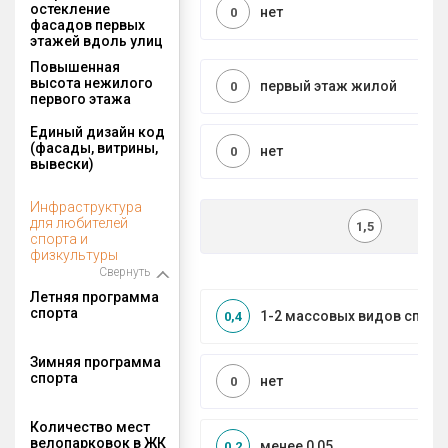
остекление
нет
0
фасадов первых
этажей вдоль улиц
Повышенная
высота нежилого
первый этаж жилой
0
первого этажа
Единый дизайн код
(фасады, витрины,
нет
0
вывески)
Инфраструктура
для любителей
1,5
спорта и
физкультуры
Свернуть
Летняя программа
спорта
1-2 массовых видов спорт
0,4
Зимняя программа
спорта
нет
0
Количество мест
велопарковок в ЖК
менее 0,05
0,2