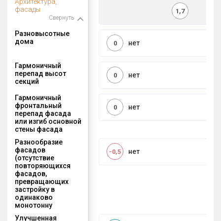
Архитектура,
фасады
1,7
Свернуть
Разновысотные
дома
нет
0
Гармоничный
перепад высот
нет
0
секций
Гармоничный
фронтальный
нет
0
перепад фасада
или изгиб основной
стены фасада
Разнообразие
фасадов
нет
-0,5
(отсутствие
повторяющихся
фасадов,
превращающих
застройку в
одинаково
монотонну
Улучшенная