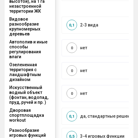
высотой), на 1 га
незастроенной
территории ЖК
Видовое
разнообразие
2-3 вида
0,1
крупномерных
деревьев
Автополив и иные
способы
нет
0
регулирования
влаги
Озелененная
территория с
нет
0
ландшафтным
дизайном
Искусственный
водный объект
нет
0
(фонтан, водопад,
пруд, ручей и пр. )
Дворовая
спортплощадка
да, стандартные решения
0,1
workout
Разнообразие
игровых функций
3-4 игровых функции
0,5