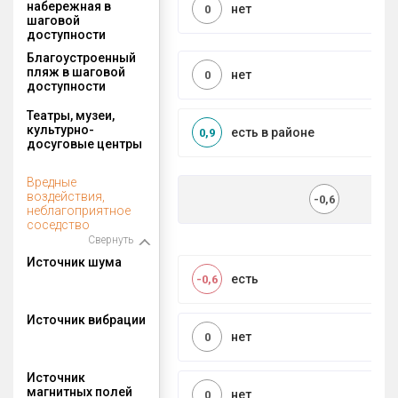
набережная в
нет
0
шаговой
доступности
Благоустроенный
пляж в шаговой
нет
0
доступности
Театры, музеи,
культурно-
есть в районе
0,9
досуговые центры
Вредные
воздействия,
-0,6
неблагоприятное
соседство
Свернуть
Источник шума
есть
-0,6
Источник вибрации
нет
0
Источник
магнитных полей
нет
0