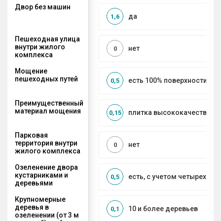
Двор без машин
да
1,6
Пешеходная улица
внутри жилого
нет
0
комплекса
Мощение
пешеходных путей
есть 100% поверхности
0,5
Преимущественный
материал мощения
плитка высококачественн
0,15
Парковая
территория внутри
нет
0
жилого комплекса
Озеленение двора
кустарниками и
есть, с учетом четырех се
0,5
деревьями
Крупномерные
деревья в
10 и более деревьев
0,1
озеленении (от 3 м