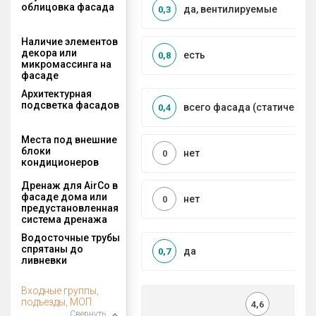
облицовка фасада
да, вентилируемые
0,3
Наличие элементов
декора или
есть
0,8
микромассинга на
фасаде
Архитектурная
подсветка фасадов
всего фасада (статическая
0,4
Места под внешние
блоки
нет
0
кондиционеров
Дренаж для AirCo в
фасаде дома или
нет
0
предустановленная
система дренажа
Водосточные трубы
спрятаны до
да
0,7
ливневки
Входные группы,
подъезды, МОП
4,6
Свернуть