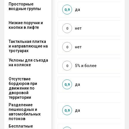
Просторные
входные группы
да
0,9
Низкие поручни и
кнопки в лифте
нет
0
Тактильная плитка
и направляющие на
нет
0
тротуарах
Уклоны для съезда
на коляске
5% и более
0
Отсутствие
бордюров при
да
0,9
движении по
дворовой
территории
Разделение
пешеходных и
да
0,9
автомобильных
потоков
Бесплатные