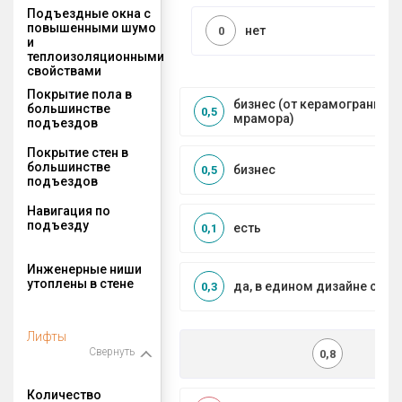
Подъездные окна с
повышенными шумо
нет
0
и
теплоизоляционными
свойствами
Покрытие пола в
бизнес (от керамогранита 
большинстве
0,5
мрамора)
подъездов
Покрытие стен в
большинстве
бизнес
0,5
подъездов
Навигация по
подъезду
есть
0,1
Инженерные ниши
утоплены в стене
да, в едином дизайне с МО
0,3
Лифты
Свернуть
0,8
Количество