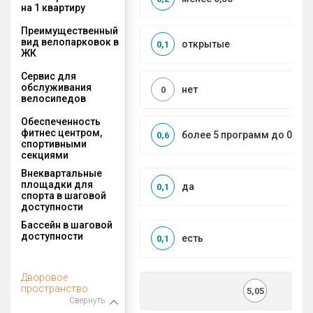
на 1 квартиру
Преимущественный
вид велопарковок в
открытые
0,1
ЖК
Сервис для
обслуживания
нет
0
велосипедов
Обеспеченность
фитнес центром,
более 5 программ до 0,5 к
0,6
спортивными
секциями
Внеквартальные
площадки для
да
0,1
спорта в шаговой
доступности
Бассейн в шаговой
доступности
есть
0,1
Дворовое
пространство
5,05
Свернуть