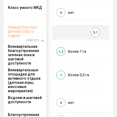
Класс умного МКД
нет
0
Инфраструктура
для массового
3,1
отдыха
Свернуть
Внеквартальная
благоустроенная
более 1 га
1,2
зеленая зона в
шаговой
доступности
Внеквартальные
площадки для
более 0,5 га
1
активного отдыха
(детские игры,
массовые
мероприятия)
Водоем в шаговой
доступности
нет
0
Благоустроенная