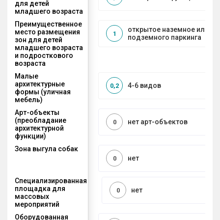
для детей
младшего возраста
Преимущественное
открытое наземное или на
место размещения
1
подземного паркинга
зон для детей
младшего возраста
и подросткового
возраста
Малые
архитектурные
4-6 видов
0,2
формы (уличная
мебель)
Арт-объекты
(преобладание
нет арт-объектов
0
архитектурной
функции)
Зона выгула собак
нет
0
Специализированная
площадка для
нет
0
массовых
мероприятий
Оборудованная