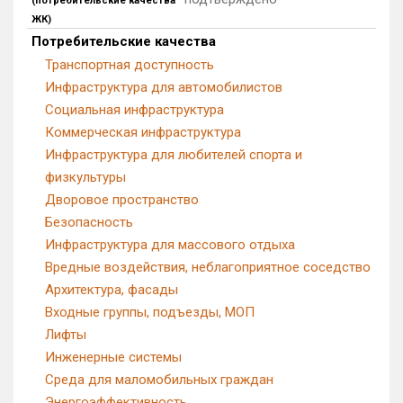
(потребительские качества
ЖК)
Квартир, апартаментов,
блоков в БД
0 из 3 107
Потребительские качества
Транспортная доступность
Инфраструктура для автомобилистов
Социальная инфраструктура
Коммерческая инфраструктура
Инфраструктура для любителей спорта и
физкультуры
Дворовое пространство
Безопасность
Инфраструктура для массового отдыха
Вредные воздействия, неблагоприятное соседство
Архитектура, фасады
Входные группы, подъезды, МОП
Лифты
Инженерные системы
Среда для маломобильных граждан
Энергоэффективность