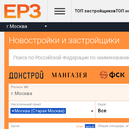
ТОП застройщиков
ТОП н
г.Москва
Новостройки и застройщики
Регион ЖК
г.Москва
Населённый пункт
Округ
Все
×
Москва (Старая Москва)
Цена
Общая площадь, м
₽/м²
млн ₽