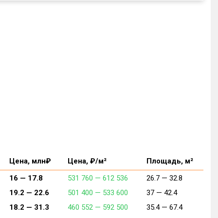
Цена, млн₽
Цена, ₽/м²
Площадь, м²
16 —
17.8
531 760 —
612 536
26.7 —
32.8
19.2 —
22.6
501 400 —
533 600
37 —
42.4
18.2 —
31.3
460 552 —
592 500
35.4 —
67.4