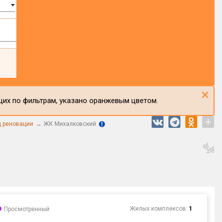
×
щих по фильтрам, указано оранжевым цветом.
+
 реновации
ЖК Михалковский
Жилых комплексов:
1
Просмотренный