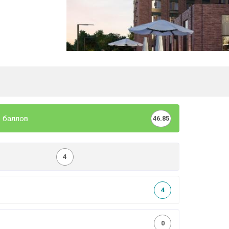
 баллов
46.85
4
4
0