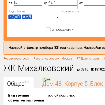
от
до
от
Вид объекта
Кол-во комнат
×
ДАП
×
МД
с продажами
Настройте фильтр подбора ЖК или квартиры. Настройки со
Реестр новостроек
Реестр новостроек г.Москва
РГ-Девелопмент
ЖК Михалковский
3810
ID
18182
Сдан
Общее
Дом 48, Корпус 5, Блок 
178
Вид группы
жилой комплекс
объектов застройки