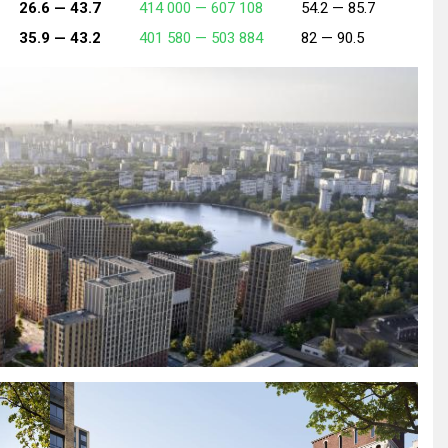
26.6 —
43.7
414 000 —
607 108
54.2 —
85.7
35.9 —
43.2
401 580 —
503 884
82 —
90.5