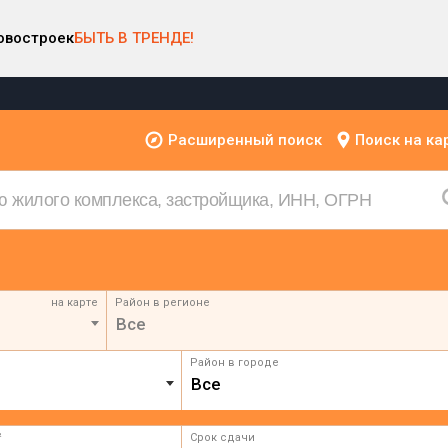
овостроек
БЫТЬ В ТРЕНДЕ!
Расширенный поиск
Поиск на ка
на карте
Район в регионе
Все
Район в городе
Все
²
Срок сдачи