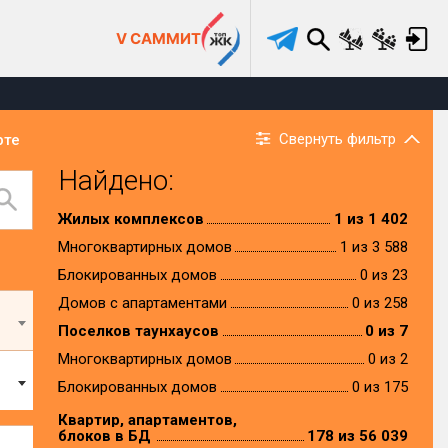
V САММИТ
Свернуть фильтр
рте
Найдено:
Жилых комплексов
1 из 1 402
Многоквартирных домов
1 из 3 588
Блокированных домов
0 из 23
Домов с апартаментами
0 из 258
Поселков таунхаусов
0 из 7
Многоквартирных домов
0 из 2
Блокированных домов
0 из 175
Квартир, апартаментов,
блоков в БД
178 из 56 039