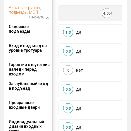
Входные группы,
подъезды, МОП
4,05
Свернуть
Сквозные
подъезды
да
1,3
Вход в подъезд на
уровне тротуара
да
0,3
Гарантия отсутствия
наледи перед
нет
0
входом
Заглубленный вход
в подъезд
да
0,5
Прозрачные
входные двери
да
0,3
Индивидуальный
дизайн входных
да
0,3
групп