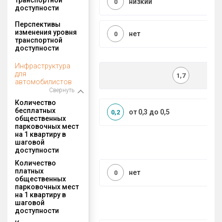
низкий
0
доступности
Перспективы
изменения уровня
нет
0
транспортной
доступности
Инфраструктура
для
1,7
автомобилистов
Свернуть
Количество
бесплатных
от 0,3 до 0,5
0,2
общественных
парковочных мест
на 1 квартиру в
шаговой
доступности
Количество
платных
нет
0
общественных
парковочных мест
на 1 квартиру в
шаговой
доступности