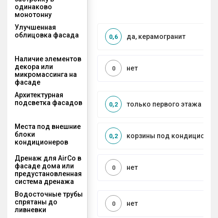
одинаково
монотонну
Улучшенная
облицовка фасада
да, керамогранит
0,6
Наличие элементов
декора или
нет
0
микромассинга на
фасаде
Архитектурная
подсветка фасадов
только первого этажа
0,2
Места под внешние
блоки
корзины под кондиционер
0,2
кондиционеров
Дренаж для AirCo в
фасаде дома или
нет
0
предустановленная
система дренажа
Водосточные трубы
спрятаны до
нет
0
ливневки