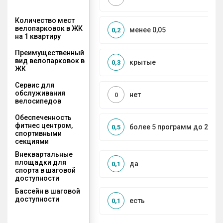
Количество мест
велопарковок в ЖК
менее 0,05
0,2
на 1 квартиру
Преимущественный
вид велопарковок в
крытые
0,3
ЖК
Сервис для
обслуживания
нет
0
велосипедов
Обеспеченность
фитнес центром,
более 5 программ до 2 км
0,5
спортивными
секциями
Внеквартальные
площадки для
да
0,1
спорта в шаговой
доступности
Бассейн в шаговой
доступности
есть
0,1