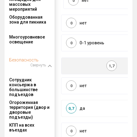
нет
0
массовых
мероприятий
Оборудованная
зона для пикника
нет
0
Многоуровневое
освещение
0-1 уровень
0
Безопасность
Свернуть
1,7
Сотрудник
консьержа в
нет
0
большинстве
подъездов
Огороженная
территория (двор и
да
0,7
дворовые
подъезды)
КПП на всех
въездах
нет
0