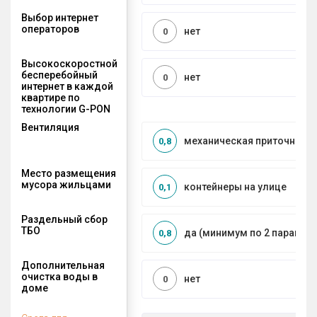
Выбор интернет
операторов
нет
0
Высокоскоростной
бесперебойный
нет
0
интернет в каждой
квартире по
технологии G-PON
Вентиляция
механическая приточно-в
0,8
Место размещения
мусора жильцами
контейнеры на улице
0,1
Раздельный сбор
ТБО
да (минимум по 2 парамет
0,8
Дополнительная
очистка воды в
нет
0
доме