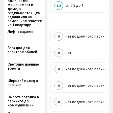
Количество
машиномест в
от 0,5 до 1
1,5
доме, в
отдельностоящем
здании или на
земельном участке
на 1 квартиру
Лифт в паркинг
нет подземного паркинга
0
Зарядка для
электромобилей
нет
0
Светопрозрачные
ворота
нет подземного паркинга
0
Широкий въезд в
паркинг
нет подземного паркинга
0
Высота потолка в
паркинге до
нет подземного паркинга
0
коммуникаций