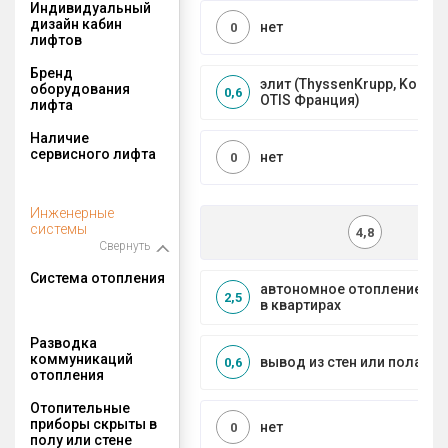
Индивидуальный
дизайн кабин
нет
0
лифтов
Бренд
элит (ThyssenKrupp, Kone, S
оборудования
0,6
OTIS Франция)
лифта
Наличие
сервисного лифта
нет
0
Инженерные
системы
4,8
Свернуть
Система отопления
автономное отопление до
2,5
в квартирах
Разводка
коммуникаций
вывод из стен или пола
0,6
отопления
Отопительные
приборы скрыты в
нет
0
полу или стене