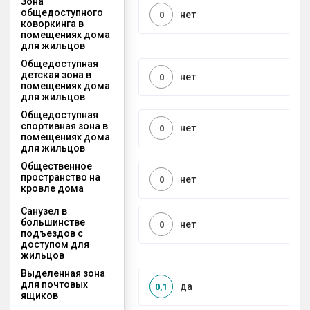
Зона
общедоступного
нет
0
коворкинга в
помещениях дома
для жильцов
Общедоступная
детская зона в
нет
0
помещениях дома
для жильцов
Общедоступная
спортивная зона в
нет
0
помещениях дома
для жильцов
Общественное
пространство на
нет
0
кровле дома
Санузел в
большинстве
нет
0
подъездов с
доступом для
жильцов
Выделенная зона
для почтовых
да
0,1
ящиков