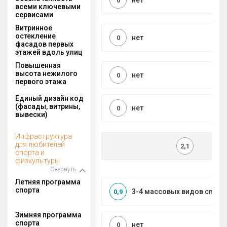
нет
0
всеми ключевыми
сервисами
Витринное
остекление
нет
0
фасадов первых
этажей вдоль улиц
Повышенная
высота нежилого
нет
0
первого этажа
Единый дизайн код
(фасады, витрины,
нет
0
вывески)
Инфраструктура
для любителей
2,1
спорта и
физкультуры
Свернуть
Летняя программа
спорта
3-4 массовых видов спорт
0,9
Зимняя программа
спорта
нет
0