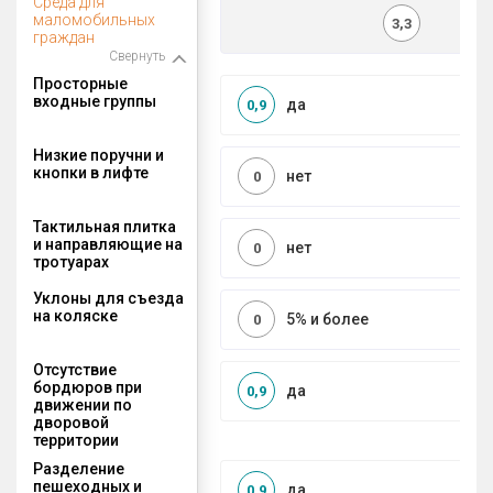
Среда для
маломобильных
3,3
граждан
Свернуть
Просторные
входные группы
да
0,9
Низкие поручни и
кнопки в лифте
нет
0
Тактильная плитка
и направляющие на
нет
0
тротуарах
Уклоны для съезда
на коляске
5% и более
0
Отсутствие
бордюров при
да
0,9
движении по
дворовой
территории
Разделение
пешеходных и
да
0,9