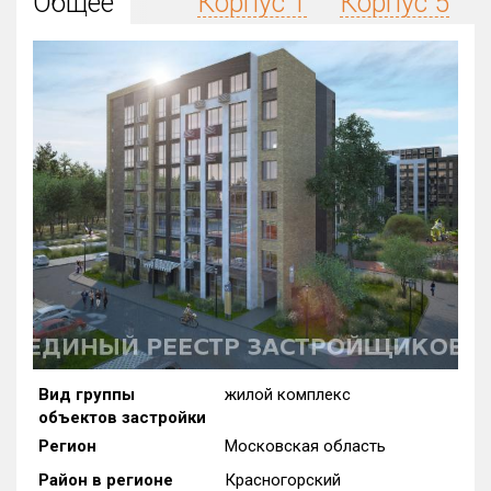
Общее
Корпус 1
Корпус 5
Округ
Все
Район в городе
Все
Цена
₽/м²
млн ₽
от
до
Общая площадь, м²
от
до
Срок сдачи
Сдан в 2021
от
до
Вид объекта
Вид группы
жилой комплекс
объектов застройки
Кол-во комнат
Регион
Московская область
Район в регионе
Красногорский