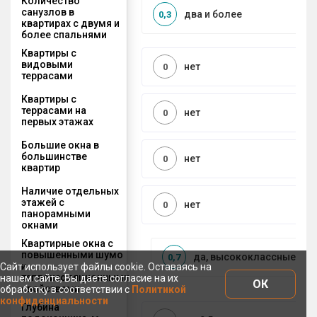
Количество
санузлов в
два и более
0,3
квартирах с двумя и
более спальнями
Квартиры с
видовыми
нет
0
террасами
Квартиры с
террасами на
нет
0
первых этажах
Большие окна в
большинстве
нет
0
квартир
Наличие отдельных
этажей с
нет
0
панорамными
окнами
Квартирные окна с
повышенными шумо
да, высококлассные па
0,7
и
Сайт использует файлы cookie. Оставаясь на
теплоизоляционными
нашем сайте, Вы даете согласие на их
ОК
свойствами
обработку в соответствии с
Политикой
конфиденциальности
Глубина