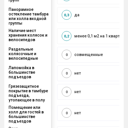
Панорамное
остекление тамбура
да
0,3
или холла входной
группы
Наличие мест
хранения колясок и
менее 0,1 м2 на 1 квартиру
0,2
велосипедов
Раздельные
колясочные и
совмещенные
0
велосипедные
Лапомойка в
большинстве
нет
0
подъездов
Грязезащитное
покрытие в тамбуре
нет
0
подъезда,
утопающее в полу
Помещение или
холл для гостей в
нет
0
большинстве
подъездов