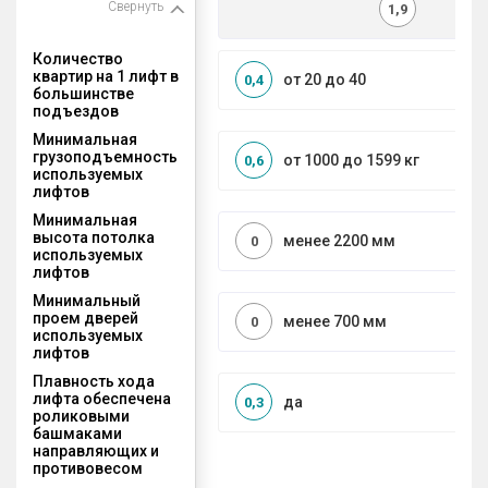
Свернуть
1,9
Количество
квартир на 1 лифт в
от 20 до 40
0,4
большинстве
подъездов
Минимальная
грузоподъемность
от 1000 до 1599 кг
0,6
используемых
лифтов
Минимальная
высота потолка
менее 2200 мм
0
используемых
лифтов
Минимальный
проем дверей
менее 700 мм
0
используемых
лифтов
Плавность хода
лифта обеспечена
да
0,3
роликовыми
башмаками
направляющих и
противовесом