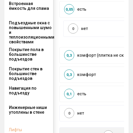
Встроенная
ёмкость для спама
есть
0,05
Подъездные окна с
повышенными шумо
нет
0
и
теплоизоляционными
свойствами
Покрытие пола в
большинстве
комфорт (плитка не сколь
0,3
подъездов
Покрытие стен в
большинстве
комфорт
0,3
подъездов
Навигация по
подъезду
есть
0,1
Инженерные ниши
утоплены в стене
нет
0
Лифты