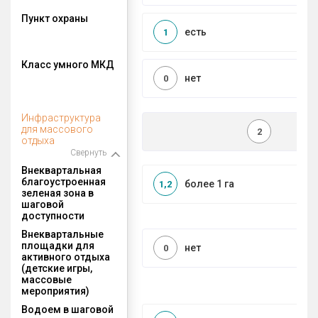
Пункт охраны
есть
1
Класс умного МКД
нет
0
Инфраструктура
для массового
2
отдыха
Свернуть
Внеквартальная
благоустроенная
более 1 га
1,2
зеленая зона в
шаговой
доступности
Внеквартальные
площадки для
нет
0
активного отдыха
(детские игры,
массовые
мероприятия)
Водоем в шаговой