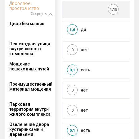
Дворовое
пространство
4,15
Свернуть
Двор без машин
да
1,6
Пешеходная улица
внутри жилого
нет
0
комплекса
Мощение
пешеходных путей
есть
0,1
Преимущественный
материал мощения
нет
0
Парковая
территория внутри
нет
0
жилого комплекса
Озеленение двора
кустарниками и
есть
0,1
деревьями