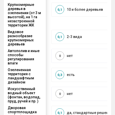
Крупномерные
деревья в
10 и более деревьев
0,1
озеленении (от 3 м
высотой), на 1 га
незастроенной
территории ЖК
Видовое
разнообразие
2-3 вида
0,1
крупномерных
деревьев
Автополив и иные
способы
нет
0
регулирования
влаги
Озелененная
территория с
есть
0,3
ландшафтным
дизайном
Искусственный
водный объект
нет
0
(фонтан, водопад,
пруд, ручей и пр. )
Дворовая
спортплощадка
да, стандартные решения
0,1