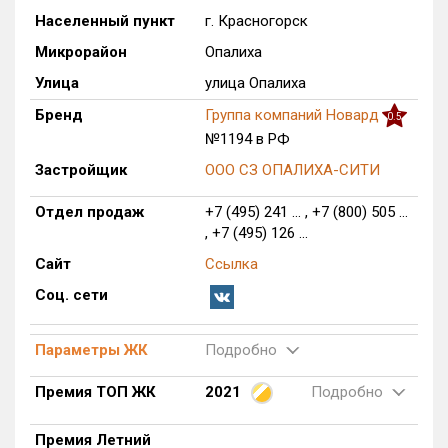
Населенный пункт
г. Красногорск
Только новые
Микрорайон
Опалиха
Оценка ЕРЗ ЖК
Улица
улица Опалиха
от
до
Бренд
Группа компаний Новард
0.5
№1194 в РФ
с продажами
Застройщик
ООО СЗ ОПАЛИХА-СИТИ
Рейтинг ЕРЗ
Отдел продаж
+7 (495) 241 ... , +7 (800) 505 ...
, +7 (495) 126 ...
Найдено:
Сайт
Ссылка
Соц. сети
Жилых комплексов
1 из 906
Многоквартирных домов
5 из 4 329
Параметры ЖК
Подробно
Блокированных домов
0 из 481
Домов с апартаментами
0 из 34
Премия ТОП ЖК
2021
Подробно
Поселков таунхаусов
0 из 26
Премия Летний
Многоквартирных домов
0 из 55