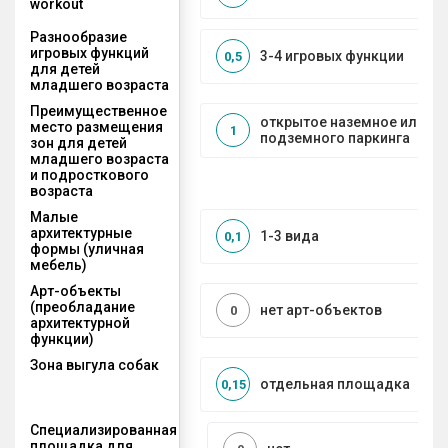
workout
Разнообразие
игровых функций
3-4 игровых функции
0,5
для детей
младшего возраста
Преимущественное
открытое наземное или на
место размещения
1
подземного паркинга
зон для детей
младшего возраста
и подросткового
возраста
Малые
архитектурные
1-3 вида
0,1
формы (уличная
мебель)
Арт-объекты
(преобладание
нет арт-объектов
0
архитектурной
функции)
Зона выгула собак
отдельная площадка
0,15
Специализированная
площадка для