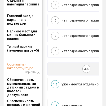
Отделка и
навигация паркинга
нет подземного паркинга
0
Гостевой вход в
паркинг вне
нет подземного паркинга
0
подъездов
Наличие мест для
машин большого
нет подземного паркинга
0
класса
Теплый паркинг
(температура от +5)
нет подземного паркинга
0
Социальная
инфраструктура
4,5
Свернуть
Обеспеченность
муниципальными
уже имеется отдельносто
1,5
детскими садами в
шаговой
доступности
Обеспеченность
школами в шаговой
уже имеется
1,5