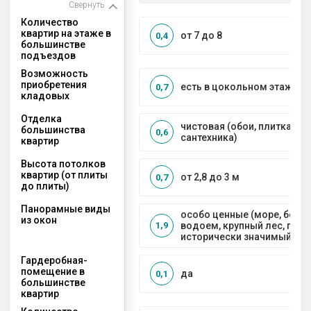
Свернуть
Количество
квартир на этаже в
от 7 до 8
0,4
большинстве
подъездов
Возможность
приобретения
есть в цокольном этаже
0,7
кладовых
Отделка
чистовая (обои, плитка, по
большинства
0,6
сантехника)
квартир
Высота потолков
квартир (от плиты
от 2,8 до 3 м
0,7
до плиты)
Панорамные виды
особо ценные (море, боль
из окон
водоем, крупный лес, горы
1,9
исторически значимый объ
Гардеробная-
помещение в
да
0,1
большинстве
квартир