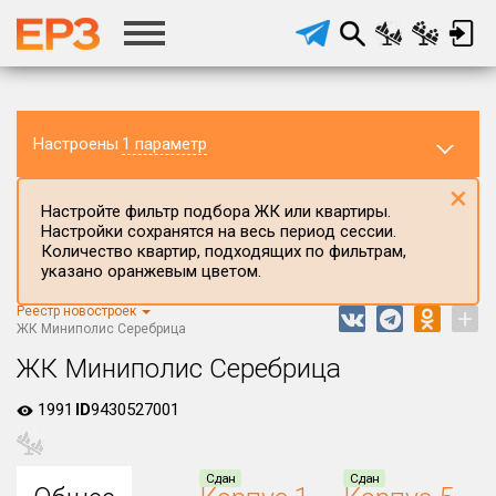
Настроены
1 параметр
×
Настройте фильтр подбора ЖК или квартиры.
Настройки сохранятся на весь период сессии.
Количество квартир, подходящих по фильтрам,
указано оранжевым цветом.
Реестр новостроек
+
Регион ЖК
ЖК Миниполис Серебрица
Московская область
ЖК Миниполис Серебрица
Район в регионе
1991
ID
9430527001
Все
Населённый пункт
Сдан
Сдан