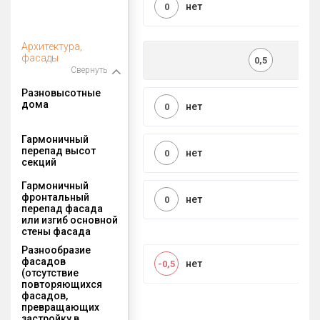
нет
0
Архитектура,
фасады
0,5
Свернуть
Разновысотные
дома
нет
0
Гармоничный
перепад высот
нет
0
секций
Гармоничный
фронтальный
нет
0
перепад фасада
или изгиб основной
стены фасада
Разнообразие
фасадов
нет
-0,5
(отсутствие
повторяющихся
фасадов,
превращающих
застройку в