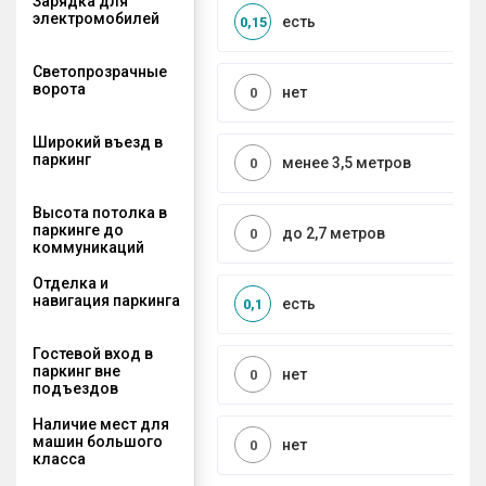
Зарядка для
электромобилей
есть
0,15
Светопрозрачные
ворота
нет
0
Широкий въезд в
паркинг
менее 3,5 метров
0
Высота потолка в
паркинге до
до 2,7 метров
0
коммуникаций
Отделка и
навигация паркинга
есть
0,1
Гостевой вход в
паркинг вне
нет
0
подъездов
Наличие мест для
машин большого
нет
0
класса