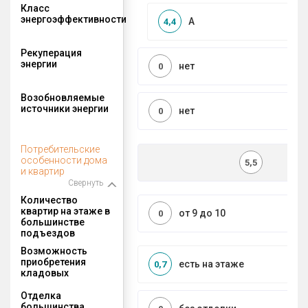
Класс
энергоэффективности
A
4,4
Рекуперация
энергии
нет
0
Возобновляемые
источники энергии
нет
0
Потребительские
особенности дома
5,5
и квартир
Свернуть
Количество
квартир на этаже в
от 9 до 10
0
большинстве
подъездов
Возможность
приобретения
есть на этаже
0,7
кладовых
Отделка
большинства