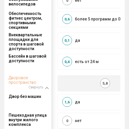
нет
0
велосипедов
Обеспеченность
фитнес центром,
более 5 программ до 0,5 к
0,6
спортивными
секциями
Внеквартальные
площадки для
да
0,1
спорта в шаговой
доступности
Бассейн в шаговой
доступности
есть от 24 м
0,4
Дворовое
пространство
5,8
Свернуть
Двор без машин
да
1,6
Пешеходная улица
внутри жилого
нет
0
комплекса