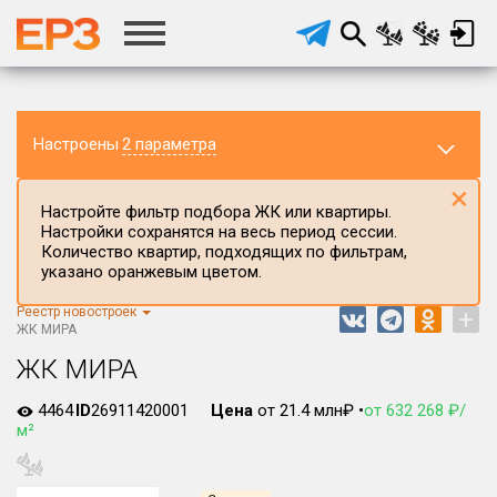
Настроены
2 параметра
×
Настройте фильтр подбора ЖК или квартиры.
Настройки сохранятся на весь период сессии.
Количество квартир, подходящих по фильтрам,
указано оранжевым цветом.
Реестр новостроек
+
Регион ЖК
ЖК МИРА
г.Москва
ЖК МИРА
Район в регионе
4464
ID
26911420001
Цена
от 21.4 млн₽ •
от 632 268 ₽/
Все
м²
Населённый пункт