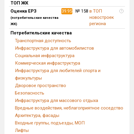
ТОП ЖК
Блокированных домов
0 из 175
Оценка ЕРЗ
39.95
№ 158
в ТОП
?
Квартир, апартаментов,
новостроек
(потребительские качества
блоков в БД
257 из 56 039
региона
ЖК)
Потребительские качества
Транспортная доступность
Инфраструктура для автомобилистов
Социальная инфраструктура
Коммерческая инфраструктура
Инфраструктура для любителей спорта и
физкультуры
Дворовое пространство
Безопасность
Инфраструктура для массового отдыха
Вредные воздействия, неблагоприятное соседство
Архитектура, фасады
Входные группы, подъезды, МОП
Лифты