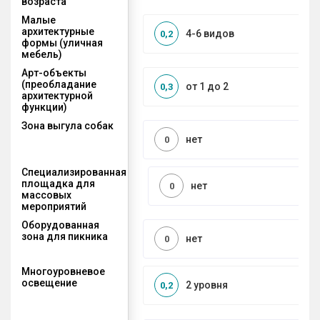
возраста
Малые
архитектурные
4-6 видов
0,2
формы (уличная
мебель)
Арт-объекты
(преобладание
от 1 до 2
0,3
архитектурной
функции)
Зона выгула собак
нет
0
Специализированная
площадка для
нет
0
массовых
мероприятий
Оборудованная
зона для пикника
нет
0
Многоуровневое
освещение
2 уровня
0,2