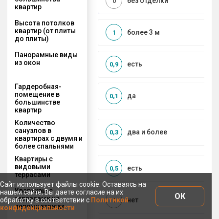
без отделки
0
квартир
Высота потолков
квартир (от плиты
более 3 м
1
до плиты)
Панорамные виды
из окон
есть
0,9
Гардеробная-
помещение в
да
0,1
большинстве
квартир
Количество
санузлов в
два и более
0,3
квартирах с двумя и
более спальнями
Квартиры с
видовыми
есть
0,5
террасами
Сайт использует файлы cookie. Оставаясь на
Квартиры с
нашем сайте, Вы даете согласие на их
ОК
террасами на
обработку в соответствии с
Политикой
нет
0
первых этажах
конфиденциальности