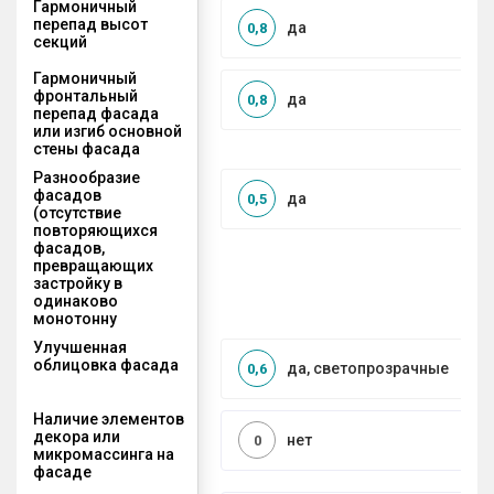
Гармоничный
перепад высот
да
0,8
секций
Гармоничный
фронтальный
да
0,8
перепад фасада
или изгиб основной
стены фасада
Разнообразие
фасадов
да
0,5
(отсутствие
повторяющихся
фасадов,
превращающих
застройку в
одинаково
монотонну
Улучшенная
облицовка фасада
да, светопрозрачные
0,6
Наличие элементов
декора или
нет
0
микромассинга на
фасаде