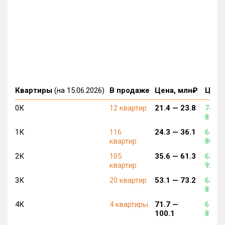
Квартиры
(на 15.06.2026)
В продаже
Цена, млн₽
Цена,
0К
12 квартир
21.4 —
23.8
742 6
815 1
1К
116
24.3 —
36.1
643 6
квартир
864 5
2К
105
35.6 —
61.3
632 2
квартир
920 6
3К
20 квартир
53.1 —
73.2
636 9
815 5
4К
4 квартиры
71.7 —
671 7
100.1
878 1