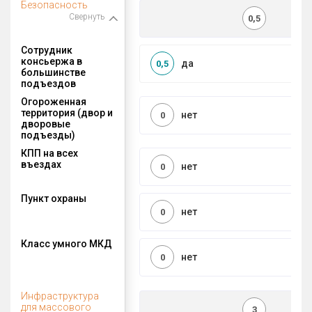
Безопасность
Свернуть
0,5
Сотрудник
консьержа в
да
0,5
большинстве
подъездов
Огороженная
территория (двор и
нет
0
дворовые
подъезды)
КПП на всех
въездах
нет
0
Пункт охраны
нет
0
Класс умного МКД
нет
0
Инфраструктура
для массового
3