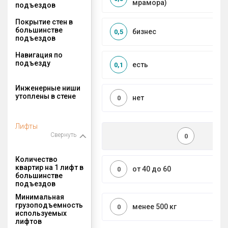
мрамора)
подъездов
Покрытие стен в
большинстве
бизнес
0,5
подъездов
Навигация по
подъезду
есть
0,1
Инженерные ниши
утоплены в стене
нет
0
Лифты
Свернуть
0
Количество
квартир на 1 лифт в
от 40 до 60
0
большинстве
подъездов
Минимальная
грузоподъемность
менее 500 кг
0
используемых
лифтов