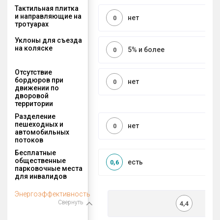
Тактильная плитка
и направляющие на
нет
0
тротуарах
Уклоны для съезда
на коляске
5% и более
0
Отсутствие
бордюров при
нет
0
движении по
дворовой
территории
Разделение
пешеходных и
нет
0
автомобильных
потоков
Бесплатные
общественные
есть
0,6
парковочные места
для инвалидов
Энергоэффективность
Свернуть
4,4