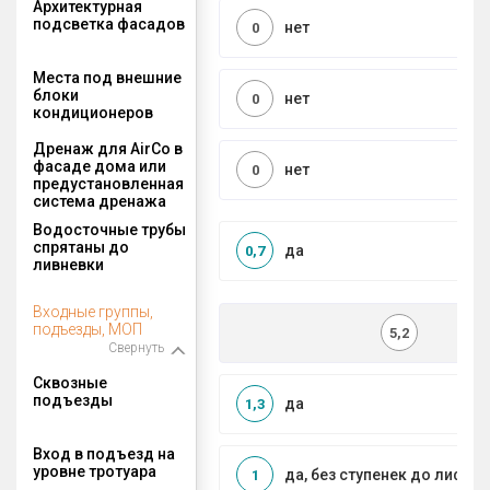
Архитектурная
подсветка фасадов
нет
0
Места под внешние
блоки
нет
0
кондиционеров
Дренаж для AirCo в
фасаде дома или
нет
0
предустановленная
система дренажа
Водосточные трубы
спрятаны до
да
0,7
ливневки
Входные группы,
подъезды, МОП
5,2
Свернуть
Сквозные
подъезды
да
1,3
Вход в подъезд на
уровне тротуара
да, без ступенек до лифта
1