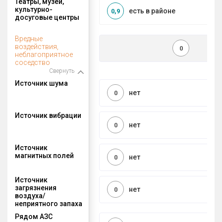
Театры, музеи,
культурно-
есть в районе
0,9
досуговые центры
Вредные
воздействия,
0
неблагоприятное
соседство
Свернуть
Источник шума
нет
0
Источник вибрации
нет
0
Источник
магнитных полей
нет
0
Источник
загрязнения
нет
0
воздуха/
неприятного запаха
Рядом АЗС