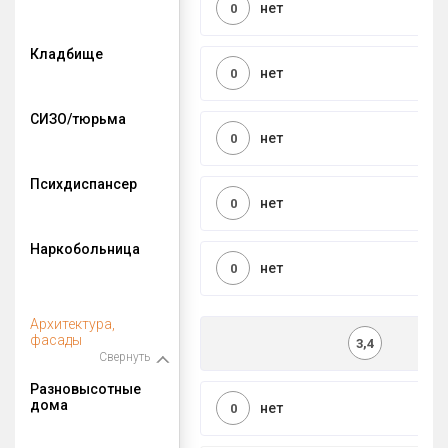
нет
0
Кладбище
нет
0
СИЗО/тюрьма
нет
0
Психдиспансер
нет
0
Наркобольница
нет
0
Архитектура,
фасады
3,4
Свернуть
Разновысотные
дома
нет
0