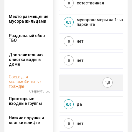
естественная
0
Место размещения
мусорокамеры на 1-ых эта
мусора жильцами
0,3
паркинге
Раздельный сбор
ТБО
нет
0
Дополнительная
очистка воды в
нет
0
доме
Среда для
маломобильных
1,5
граждан
Свернуть
Просторные
входные группы
да
0,9
Низкие поручни и
кнопки в лифте
нет
0