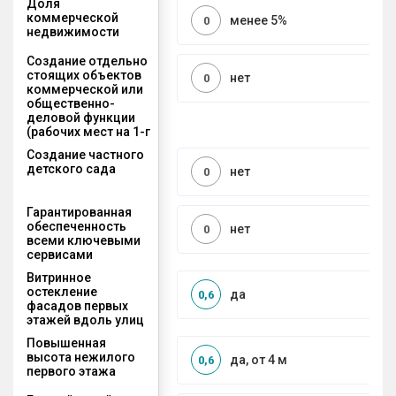
Доля
коммерческой
менее 5%
0
недвижимости
Создание отдельно
стоящих объектов
нет
0
коммерческой или
общественно-
деловой функции
(рабочих мест на 1-г
Создание частного
детского сада
нет
0
Гарантированная
обеспеченность
нет
0
всеми ключевыми
сервисами
Витринное
остекление
да
0,6
фасадов первых
этажей вдоль улиц
Повышенная
высота нежилого
да, от 4 м
0,6
первого этажа