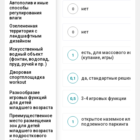
Автополив и иные
способы
нет
0
регулирования
влаги
Озелененная
территория с
нет
0
ландшафтным
дизайном
Искусственный
есть, для массового испо
водный объект
1
(купание, игры)
(фонтан, водопад,
пруд, ручей и пр. )
Дворовая
спортплощадка
да, стандартные решения
0,1
workout
Разнообразие
игровых функций
3-4 игровых функции
0,5
для детей
младшего возраста
Преимущественное
открытое наземное или на
место размещения
1
подземного паркинга
зон для детей
младшего возраста
и подросткового