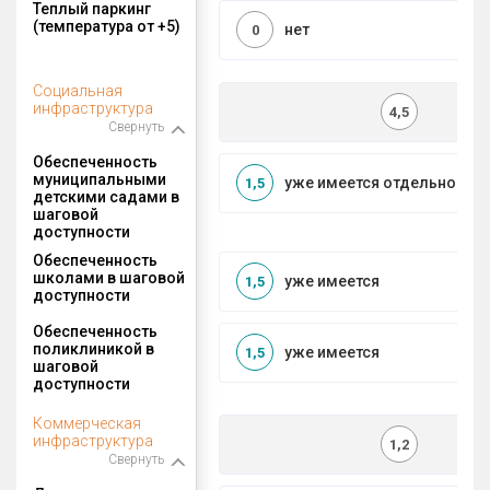
Теплый паркинг
(температура от +5)
нет
0
Социальная
инфраструктура
4,5
Свернуть
Обеспеченность
муниципальными
уже имеется отдельносто
1,5
детскими садами в
шаговой
доступности
Обеспеченность
школами в шаговой
уже имеется
1,5
доступности
Обеспеченность
поликлиникой в
уже имеется
1,5
шаговой
доступности
Коммерческая
инфраструктура
1,2
Свернуть