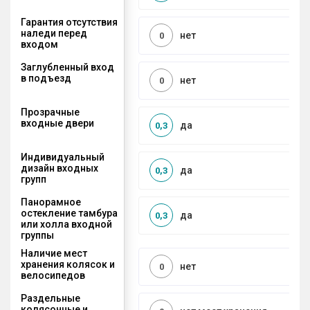
Гарантия отсутствия
наледи перед
нет
0
входом
Заглубленный вход
в подъезд
нет
0
Прозрачные
входные двери
да
0,3
Индивидуальный
дизайн входных
да
0,3
групп
Панорамное
остекление тамбура
да
0,3
или холла входной
группы
Наличие мест
хранения колясок и
нет
0
велосипедов
Раздельные
колясочные и