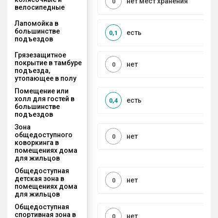
нет мест хранения
0
велосипедные
Лапомойка в
большинстве
есть
0,1
подъездов
Грязезащитное
покрытие в тамбуре
нет
0
подъезда,
утопающее в полу
Помещение или
холл для гостей в
есть
0,4
большинстве
подъездов
Зона
общедоступного
нет
0
коворкинга в
помещениях дома
для жильцов
Общедоступная
детская зона в
нет
0
помещениях дома
для жильцов
Общедоступная
спортивная зона в
нет
0