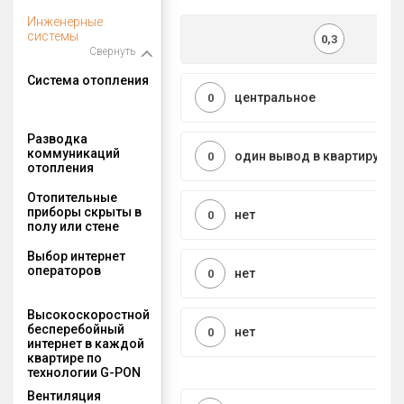
Инженерные
системы
0,3
Свернуть
Система отопления
центральное
0
Разводка
коммуникаций
один вывод в квартиру
0
отопления
Отопительные
приборы скрыты в
нет
0
полу или стене
Выбор интернет
операторов
нет
0
Высокоскоростной
бесперебойный
нет
0
интернет в каждой
квартире по
технологии G-PON
Вентиляция