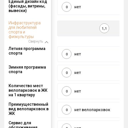
Единый дизайн код
(фасады, витрины,
нет
0
вывески)
Инфраструктура
для любителей
1,1
спорта и
физкультуры
Свернуть
Летняя программа
спорта
нет
0
Зимняя программа
спорта
нет
0
Количество мест
велопарковок в ЖК
нет
0
на 1 квартиру
Преимущественный
вид велопарковок в
нет велопарковок
0
ЖК
Сервис для
обслуживания