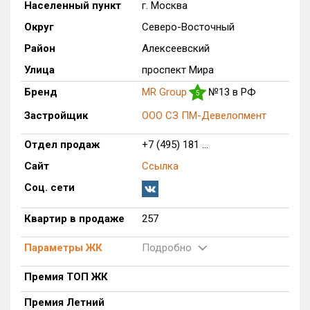
Населенный пункт
г. Москва
Только новые
Округ
Северо-Восточный
Район
Алексеевский
Оценка ЕРЗ ЖК
от
до
Улица
проспект Мира
Бренд
MR Group
№13 в РФ
5
с продажами
Застройщик
ООО СЗ ПМ-Девелопмент
Рейтинг ЕРЗ
Отдел продаж
+7 (495) 181 ...
Сайт
Ссылка
Найдено:
Соц. сети
Жилых комплексов
1 из 1 401
Квартир в продаже
257
Многоквартирных домов
1 из 3 585
Блокированных домов
0 из 23
Параметры ЖК
Подробно
Домов с апартаментами
0 из 258
Премия ТОП ЖК
Поселков таунхаусов
0 из 7
Премия Летний
Многоквартирных домов
0 из 2