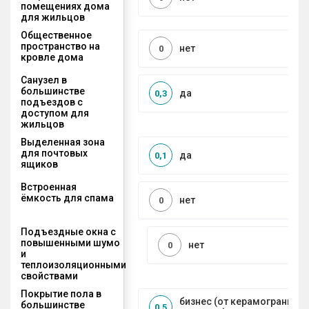
помещениях дома
для жильцов
Общественное
пространство на
нет
0
кровле дома
Санузел в
большинстве
да
0,3
подъездов с
доступом для
жильцов
Выделенная зона
для почтовых
да
0,1
ящиков
Встроенная
ёмкость для спама
нет
0
Подъездные окна с
повышенными шумо
нет
0
и
теплоизоляционными
свойствами
Покрытие пола в
бизнес (от керамогранита 
большинстве
0,5