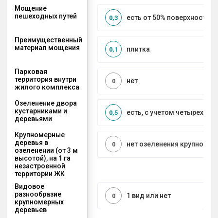
Мощение
пешеходных путей
есть от 50% поверхности
0,3
Преимущественный
материал мощения
плитка
0,1
Парковая
территория внутри
нет
0
жилого комплекса
Озеленение двора
кустарниками и
есть, с учетом четырех се
0,5
деревьями
Крупномерные
деревья в
нет озеленения крупноме
0
озеленении (от 3 м
высотой), на 1 га
незастроенной
территории ЖК
Видовое
разнообразие
1 вид или нет
0
крупномерных
деревьев