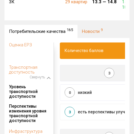
3К
29 квартир
13.3 —
14.8
158 4
187 5
165
9
Потребительские качества
Новости
Оценка ЕРЗ
Количество баллов
Транспортная
доступность
3
Свернуть
Уровень
транспортной
низкий
0
доступности
Перспективы
изменения уровня
есть перспективы улучшен
3
транспортной
доступности
Инфраструктура