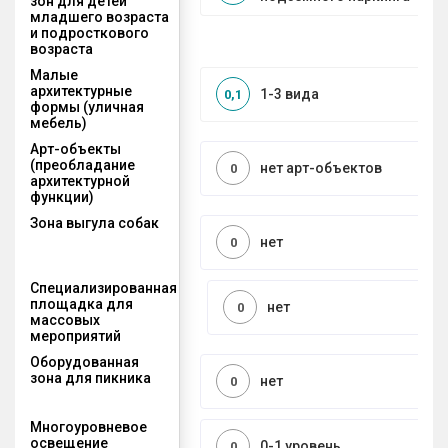
зон для детей
младшего возраста
и подросткового
возраста
Малые
архитектурные
1-3 вида
0,1
формы (уличная
мебель)
Арт-объекты
(преобладание
нет арт-объектов
0
архитектурной
функции)
Зона выгула собак
нет
0
Специализированная
площадка для
нет
0
массовых
мероприятий
Оборудованная
зона для пикника
нет
0
Многоуровневое
освещение
0-1 уровень
0