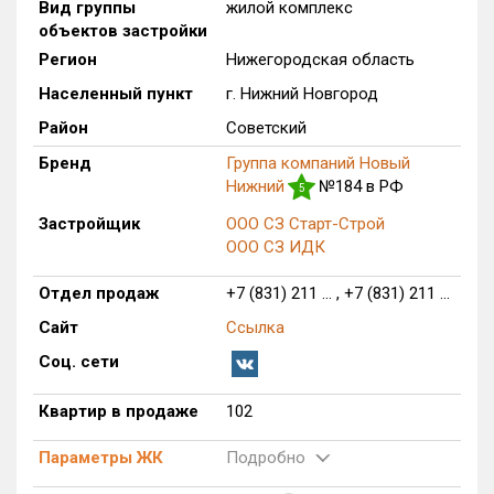
Вид группы
жилой комплекс
Только новые
объектов застройки
Регион
Нижегородская область
Оценка ЕРЗ ЖК
Населенный пункт
г. Нижний Новгород
от
до
Район
Советский
с продажами
Бренд
Группа компаний Новый
Нижний
№184 в РФ
5
Застройщик
ООО СЗ Старт-Строй
Рейтинг ЕРЗ
ООО СЗ ИДК
Найдено:
Отдел продаж
+7 (831) 211 ... , +7 (831) 211 ...
Сайт
Ссылка
Жилых комплексов
1 из 386
Соц. сети
Многоквартирных домов
9 из 1 117
Блокированных домов
0 из 22
Квартир в продаже
102
Домов с апартаментами
0 из 9
Поселков таунхаусов
0 из 3
Параметры ЖК
Подробно
Многоквартирных домов
0 из 11