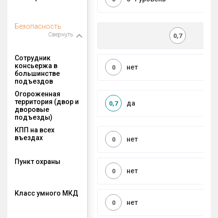
Безопасность
Свернуть
0,7
Сотрудник
консьержа в
нет
0
большинстве
подъездов
Огороженная
территория (двор и
да
0,7
дворовые
подъезды)
КПП на всех
въездах
нет
0
Пункт охраны
нет
0
Класс умного МКД
нет
0