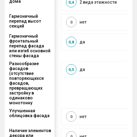
дома
2 вида этажности
0,4
Гармоничный
перепад высот
нет
0
секций
Гармоничный
фронтальный
да
0,8
перепад фасада
или изгиб основной
стены фасада
Разнообразие
фасадов
да
0,5
(отсутствие
повторяющихся
фасадов,
превращающих
застройку в
одинаково
монотонну
Улучшенная
облицовка фасада
нет
0
Наличие элементов
декора или
нет
0