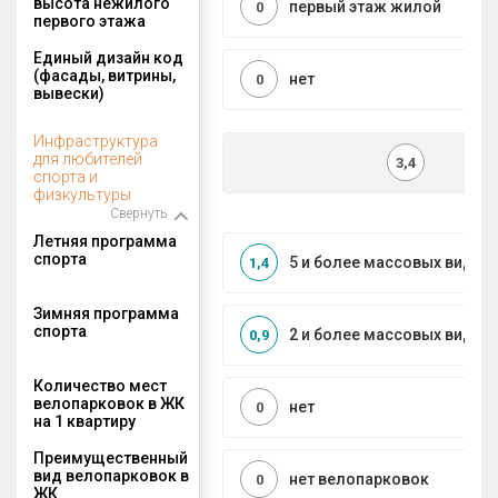
высота нежилого
первый этаж жилой
0
первого этажа
Единый дизайн код
(фасады, витрины,
нет
0
вывески)
Инфраструктура
для любителей
3,4
спорта и
физкультуры
Свернуть
Летняя программа
спорта
5 и более массовых видов
1,4
Зимняя программа
спорта
2 и более массовых видов
0,9
Количество мест
велопарковок в ЖК
нет
0
на 1 квартиру
Преимущественный
вид велопарковок в
нет велопарковок
0
ЖК