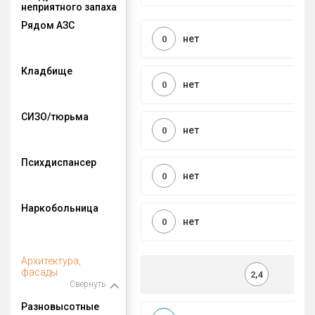
неприятного запаха
Рядом АЗС
нет
0
Кладбище
нет
0
СИЗО/тюрьма
нет
0
Психдиспансер
нет
0
Наркобольница
нет
0
Архитектура,
фасады
2,4
Свернуть
Разновысотные