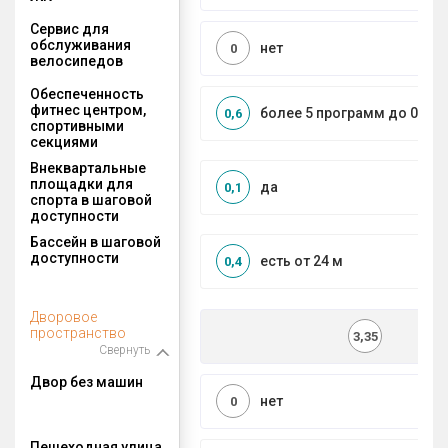
Сервис для
обслуживания
нет
0
велосипедов
Обеспеченность
фитнес центром,
более 5 программ до 0,5 к
0,6
спортивными
секциями
Внеквартальные
площадки для
да
0,1
спорта в шаговой
доступности
Бассейн в шаговой
доступности
есть от 24 м
0,4
Дворовое
пространство
3,35
Свернуть
Двор без машин
нет
0
Пешеходная улица