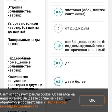
Отделка
чистовая (обои, плитка, по
большинства
0,6
сантехника)
квартир
Высота потолков
квартир (от плиты
от 2,6 до 2,8 м
0
до плиты)
Панорамные виды
особо ценные (море, боль
из окон
водоем, крупный лес, горы
1,9
исторически значимый объ
Гардеробная-
помещение в
да
0,1
большинстве
квартир
Количество
санузлов в
два и более
0,3
квартирах с двумя и
более спальнями
Сайт использует файлы cookie. Оставаясь на
Квартиры с
нашем сайте, Вы даете согласие на их
видовыми
ОК
нет
0
обработку в соответствии с
Политикой
террасами
конфиденциальности
Квартиры с