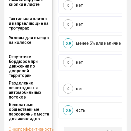
кнопки в лифте
нет
0
Тактильная плитка
и направляющие на
нет
0
тротуарах
Уклоны для съезда
на коляске
менее 5% или наличие по
0,9
Отсутствие
бордюров при
нет
0
движении по
дворовой
территории
Разделение
пешеходных и
нет
0
автомобильных
потоков
Бесплатные
общественные
есть
0,6
парковочные места
для инвалидов
Энергоэффективность