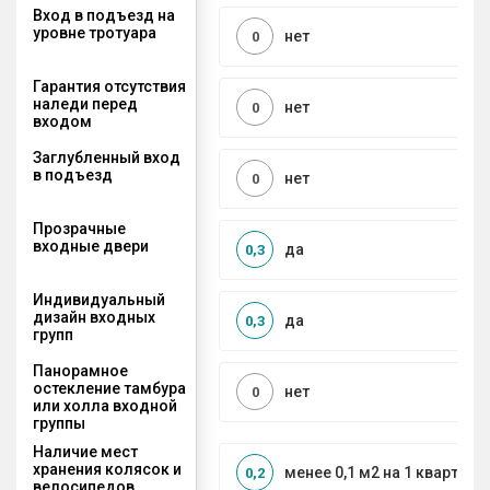
Вход в подъезд на
уровне тротуара
нет
0
Гарантия отсутствия
наледи перед
нет
0
входом
Заглубленный вход
в подъезд
нет
0
Прозрачные
входные двери
да
0,3
Индивидуальный
дизайн входных
да
0,3
групп
Панорамное
остекление тамбура
нет
0
или холла входной
группы
Наличие мест
хранения колясок и
менее 0,1 м2 на 1 квартиру
0,2
велосипедов