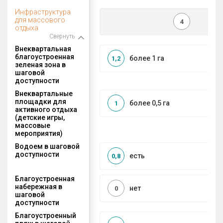
Инфраструктура
для массового
4
отдыха
Свернуть
Внеквартальная
благоустроенная
более 1 га
1,2
зеленая зона в
шаговой
доступности
Внеквартальные
площадки для
более 0,5 га
1
активного отдыха
(детские игры,
массовые
мероприятия)
Водоем в шаговой
доступности
есть
0,8
Благоустроенная
набережная в
нет
0
шаговой
доступности
Благоустроенный