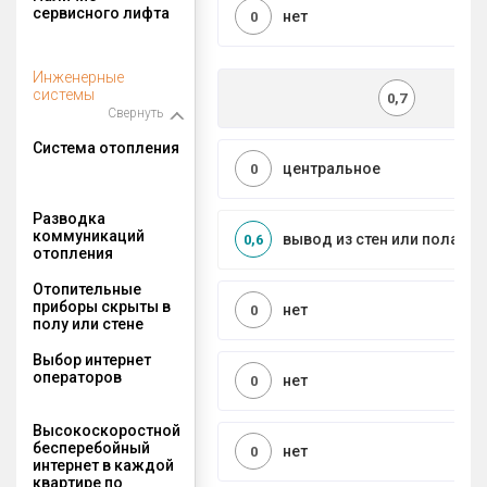
сервисного лифта
нет
0
Инженерные
системы
0,7
Свернуть
Система отопления
центральное
0
Разводка
коммуникаций
вывод из стен или пола
0,6
отопления
Отопительные
приборы скрыты в
нет
0
полу или стене
Выбор интернет
операторов
нет
0
Высокоскоростной
бесперебойный
нет
0
интернет в каждой
квартире по