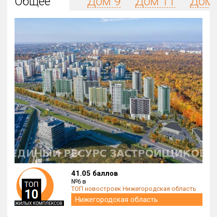
Общее
Дом 9
Дом 11
Дом 
Округ
Все
Район в городе
Все
Цена
₽/м²
млн ₽
от
до
Общая площадь, м²
от
до
Срок сдачи
от
до
Вид объекта
41.05 баллов
×
ДАП
×
МД
№6 в
ТОП новостроек Нижегородская область
Кол-во комнат
Нижегородская область