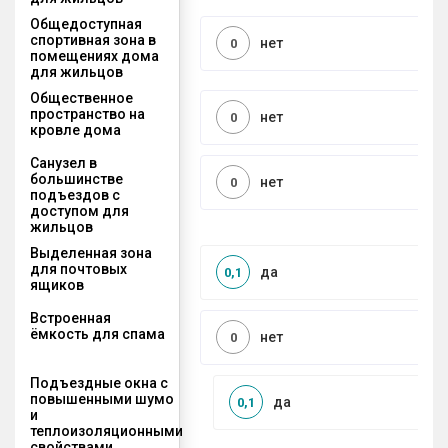
Общедоступная
спортивная зона в
нет
0
помещениях дома
для жильцов
Общественное
пространство на
нет
0
кровле дома
Санузел в
большинстве
нет
0
подъездов с
доступом для
жильцов
Выделенная зона
для почтовых
да
0,1
ящиков
Встроенная
ёмкость для спама
нет
0
Подъездные окна с
повышенными шумо
да
0,1
и
теплоизоляционными
свойствами