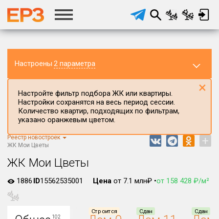
Настроены
2 параметра
×
Настройте фильтр подбора ЖК или квартиры.
Настройки сохранятся на весь период сессии.
Количество квартир, подходящих по фильтрам,
указано оранжевым цветом.
Реестр новостроек
+
Регион ЖК
ЖК Мои Цветы
Нижегородская область
ЖК Мои Цветы
Район в регионе
1886
ID
15562535001
Цена
от 7.1 млн₽ •
от 158 428 ₽/м²
Все
Населённый пункт
Строится
Сдан
Сдан
102