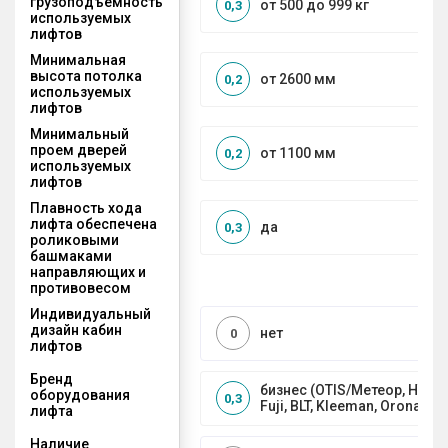
грузоподъемность
от 500 до 999 кг
0,3
используемых
лифтов
Минимальная
высота потолка
от 2600 мм
0,2
используемых
лифтов
Минимальный
проем дверей
от 1100 мм
0,2
используемых
лифтов
Плавность хода
лифта обеспечена
да
0,3
роликовыми
башмаками
направляющих и
противовесом
Индивидуальный
дизайн кабин
нет
0
лифтов
Бренд
бизнес (OTIS/Метеор, HYUND
оборудования
0,3
Fuji, BLT, Kleeman, Orona)
лифта
Наличие