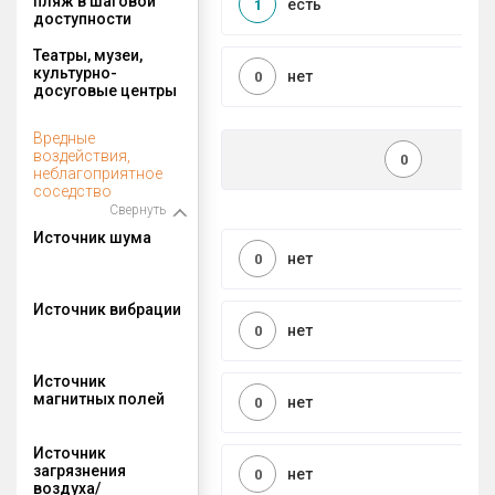
пляж в шаговой
есть
1
доступности
Театры, музеи,
культурно-
нет
0
досуговые центры
Вредные
воздействия,
0
неблагоприятное
соседство
Свернуть
Источник шума
нет
0
Источник вибрации
нет
0
Источник
магнитных полей
нет
0
Источник
загрязнения
нет
0
воздуха/