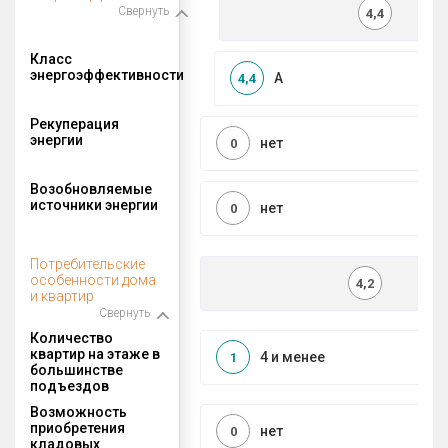
Свернуть
4,4
Класс
энергоэффективности
A
4,4
Рекуперация
энергии
нет
0
Возобновляемые
источники энергии
нет
0
Потребительские
особенности дома
4,2
и квартир
Свернуть
Количество
квартир на этаже в
4 и менее
1
большинстве
подъездов
Возможность
приобретения
нет
0
кладовых