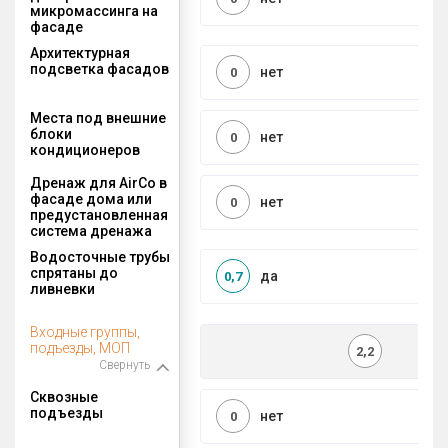
микромассинга на
фасаде
Архитектурная
подсветка фасадов
нет
0
Места под внешние
блоки
нет
0
кондиционеров
Дренаж для AirCo в
фасаде дома или
нет
0
предустановленная
система дренажа
Водосточные трубы
спрятаны до
да
0,7
ливневки
Входные группы,
подъезды, МОП
2,2
Свернуть
Сквозные
подъезды
нет
0