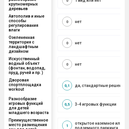
1 вид или нет
0
крупномерных
деревьев
Автополив и иные
способы
нет
0
регулирования
влаги
Озелененная
территория с
нет
0
ландшафтным
дизайном
Искусственный
водный объект
нет
0
(фонтан, водопад,
пруд, ручей и пр. )
Дворовая
спортплощадка
да, стандартные решения
0,1
workout
Разнообразие
игровых функций
3-4 игровых функции
0,5
для детей
младшего возраста
Преимущественное
открытое наземное или на
место размещения
1
подземного паркинга