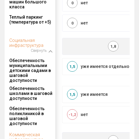
машин большого
нет
0
класса
Теплый паркинг
(температура от +5)
нет
0
Социальная
инфраструктура
1,8
Свернуть
Обеспеченность
муниципальными
уже имеется отдельносто
1,5
детскими садами в
шаговой
доступности
Обеспеченность
школами в шаговой
уже имеется
1,5
доступности
Обеспеченность
поликлиникой в
нет
-1,2
шаговой
доступности
Коммерческая