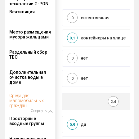
технологии G-PON
Вентиляция
естественная
0
Место размещения
мусора жильцами
контейнеры на улице
0,1
Раздельный сбор
ТБО
нет
0
Дополнительная
очистка воды в
нет
0
доме
Среда для
маломобильных
2,4
граждан
Свернуть
Просторные
входные группы
да
0,9
Низкие поручни и