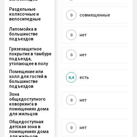
Раздельные
колясочные и
совмещенные
0
велосипедные
Лапомойка в
большинстве
нет
0
подъездов
Грязезащитное
покрытие в тамбуре
нет
0
подъезда,
утопающее в полу
Помещение или
холл для гостей в
есть
0,4
большинстве
подъездов
Зона
общедоступного
нет
0
коворкинга в
помещениях дома
для жильцов
Общедоступная
детская зона в
нет
0
помещениях дома
для жильцов