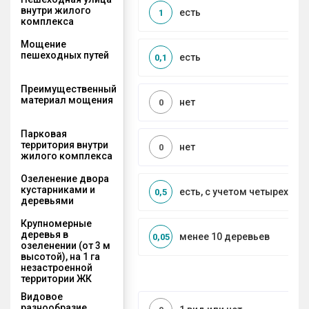
внутри жилого
есть
1
комплекса
Мощение
пешеходных путей
есть
0,1
Преимущественный
материал мощения
нет
0
Парковая
территория внутри
нет
0
жилого комплекса
Озеленение двора
кустарниками и
есть, с учетом четырех се
0,5
деревьями
Крупномерные
деревья в
менее 10 деревьев
0,05
озеленении (от 3 м
высотой), на 1 га
незастроенной
территории ЖК
Видовое
разнообразие