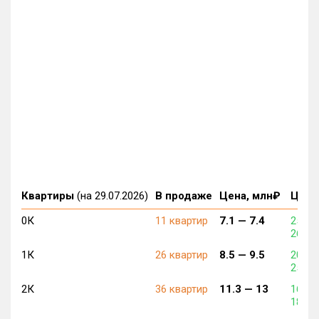
Квартиры
(на 29.07.2026)
В продаже
Цена, млн₽
Цена,
0К
11 квартир
7.1 —
7.4
257 1
268 6
1К
26 квартир
8.5 —
9.5
204 8
253 5
2К
36 квартир
11.3 —
13
161 6
189 2