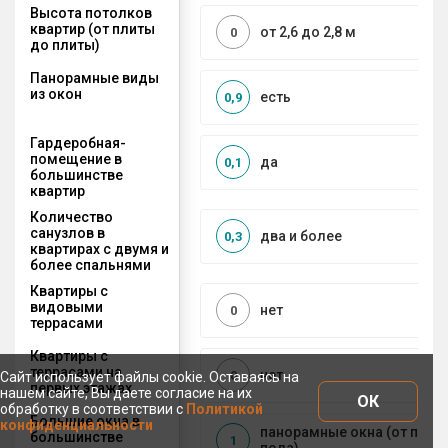
Высота потолков
квартир (от плиты
от 2,6 до 2,8 м
0
до плиты)
Панорамные виды
из окон
есть
0,9
Гардеробная-
помещение в
да
0,1
большинстве
квартир
Количество
санузлов в
два и более
0,3
квартирах с двумя и
более спальнями
Квартиры с
видовыми
нет
0
террасами
Квартиры с
террасами на
нет
0
Сайт использует файлы cookie. Оставаясь на
первых этажах
нашем сайте, Вы даете согласие на их
ОК
обработку в соответствии с
Политикой
Большие окна в
конфиденциальности
панорамные окна (от пото
большинстве
1