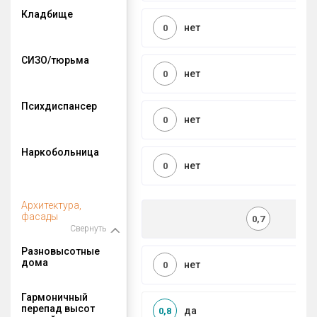
Кладбище
нет
0
СИЗО/тюрьма
нет
0
Психдиспансер
нет
0
Наркобольница
нет
0
Архитектура,
фасады
0,7
Свернуть
Разновысотные
дома
нет
0
Гармоничный
перепад высот
да
0,8