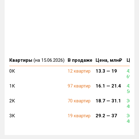
Квартиры
(на 15.06.2026)
В продаже
Цена, млн₽
Цена,
0К
12 квартир
13.3 —
19
427 4
698 9
1К
97 квартир
16.1 —
21.4
424 7
563 3
2К
70 квартир
18.7 —
31.1
362 3
489 3
3К
19 квартир
29.2 —
37
368 4
484 7