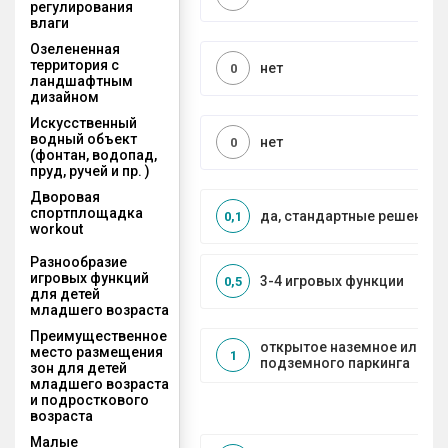
регулирования
влаги
Озелененная
территория с
нет
0
ландшафтным
дизайном
Искусственный
водный объект
нет
0
(фонтан, водопад,
пруд, ручей и пр. )
Дворовая
спортплощадка
да, стандартные решения
0,1
workout
Разнообразие
игровых функций
3-4 игровых функции
0,5
для детей
младшего возраста
Преимущественное
открытое наземное или на
место размещения
1
подземного паркинга
зон для детей
младшего возраста
и подросткового
возраста
Малые