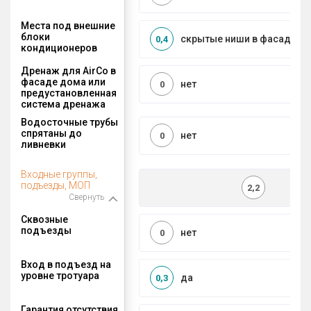
Места под внешние
блоки
скрытые ниши в фасаде
0,4
кондиционеров
Дренаж для AirCo в
фасаде дома или
нет
0
предустановленная
система дренажа
Водосточные трубы
спрятаны до
нет
0
ливневки
Входные группы,
подъезды, МОП
2,2
Свернуть
Сквозные
подъезды
нет
0
Вход в подъезд на
уровне тротуара
да
0,3
Гарантия отсутствия