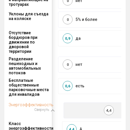
нет
0
тротуарах
Уклоны для съезда
на коляске
5% и более
0
Отсутствие
бордюров при
да
0,9
движении по
дворовой
территории
Разделение
пешеходных и
нет
0
автомобильных
потоков
Бесплатные
общественные
есть
0,6
парковочные места
для инвалидов
Энергоэффективность
Свернуть
4,4
Класс
энергоэффективности
A
4,4