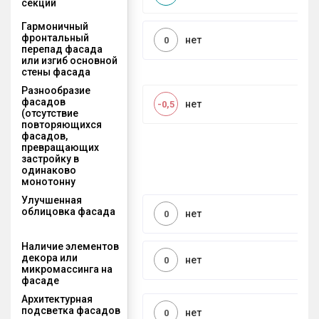
секций
Гармоничный
фронтальный
нет
0
перепад фасада
или изгиб основной
стены фасада
Разнообразие
фасадов
нет
-0,5
(отсутствие
повторяющихся
фасадов,
превращающих
застройку в
одинаково
монотонну
Улучшенная
облицовка фасада
нет
0
Наличие элементов
декора или
нет
0
микромассинга на
фасаде
Архитектурная
подсветка фасадов
нет
0