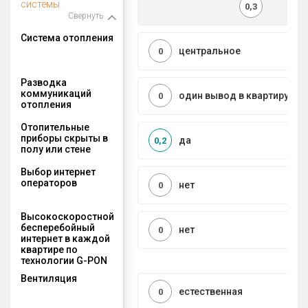
системы
0,3
Свернуть
Система отопления
центральное
0
Разводка
коммуникаций
один вывод в квартиру
0
отопления
Отопительные
приборы скрыты в
да
0,2
полу или стене
Выбор интернет
операторов
нет
0
Высокоскоростной
бесперебойный
нет
0
интернет в каждой
квартире по
технологии G-PON
Вентиляция
естественная
0