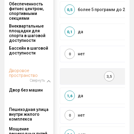
Обеспеченность
фитнес центром,
более 5 программ до 2 км
0,5
спортивными
секциями
Внеквартальные
площадки для
да
0,1
спорта в шаговой
доступности
Бассейн в шаговой
доступности
нет
0
Дворовое
пространство
3,5
Свернуть
Двор без машин
да
1,6
Пешеходная улица
внутри жилого
нет
0
комплекса
Мощение
пешеходных путей