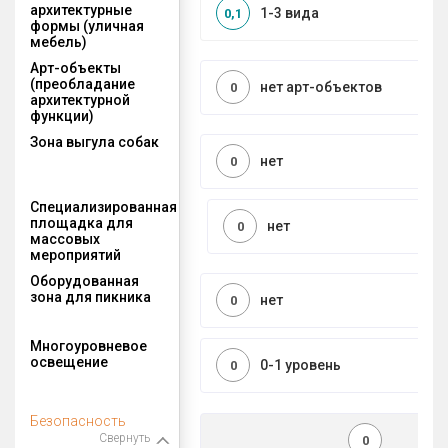
архитектурные
1-3 вида
0,1
формы (уличная
мебель)
Арт-объекты
(преобладание
нет арт-объектов
0
архитектурной
функции)
Зона выгула собак
нет
0
Специализированная
площадка для
нет
0
массовых
мероприятий
Оборудованная
зона для пикника
нет
0
Многоуровневое
освещение
0-1 уровень
0
Безопасность
Свернуть
0