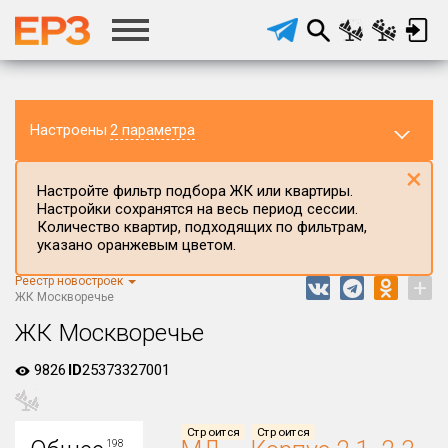
Настроены
2 параметра
×
Настройте фильтр подбора ЖК или квартиры.
Настройки сохранятся на весь период сессии.
Количество квартир, подходящих по фильтрам,
указано оранжевым цветом.
Реестр новостроек
+
Регион ЖК
ЖК Москворечье
г.Москва
ЖК Москворечье
Район в регионе
9826
ID
25373327001
Все
Населённый пункт
Строится
Строится
198