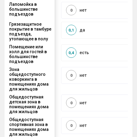
Лапомойка в
большинстве
нет
0
подъездов
Грязезащитное
покрытие в тамбуре
да
0,1
подъезда,
утопающее в полу
Помещение или
холл для гостей в
есть
0,4
большинстве
подъездов
Зона
общедоступного
нет
0
коворкинга в
помещениях дома
для жильцов
Общедоступная
детская зона в
нет
0
помещениях дома
для жильцов
Общедоступная
спортивная зона в
нет
0
помещениях дома
для жильцов