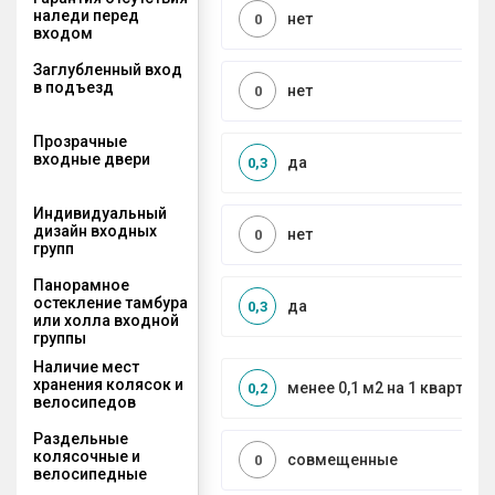
наледи перед
нет
0
входом
Заглубленный вход
в подъезд
нет
0
Прозрачные
входные двери
да
0,3
Индивидуальный
дизайн входных
нет
0
групп
Панорамное
остекление тамбура
да
0,3
или холла входной
группы
Наличие мест
хранения колясок и
менее 0,1 м2 на 1 квартиру
0,2
велосипедов
Раздельные
колясочные и
совмещенные
0
велосипедные