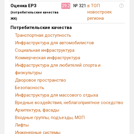
Оценка ЕРЗ
29.2
№ 321
в ТОП
Блокированных домов
0 из 175
?
новостроек
(потребительские качества
Квартир, апартаментов,
региона
ЖК)
блоков в БД
198 из 56 039
Потребительские качества
Транспортная доступность
Инфраструктура для автомобилистов
Социальная инфраструктура
Коммерческая инфраструктура
Инфраструктура для любителей спорта и
физкультуры
Дворовое пространство
Безопасность
Инфраструктура для массового отдыха
Вредные воздействия, неблагоприятное соседство
Архитектура, фасады
Входные группы, подъезды, МОП
Лифты
Инженерные системы