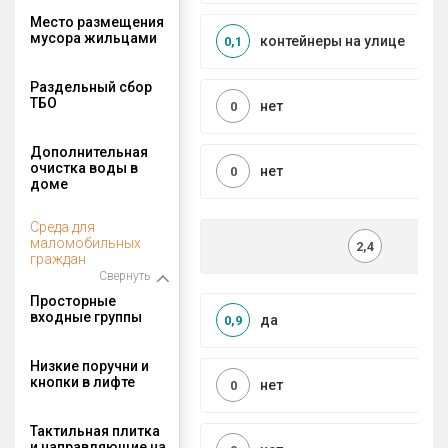
Место размещения
мусора жильцами
контейнеры на улице
0,1
Раздельный сбор
ТБО
нет
0
Дополнительная
очистка воды в
нет
0
доме
Среда для
маломобильных
2,4
граждан
Свернуть
Просторные
входные группы
да
0,9
Низкие поручни и
кнопки в лифте
нет
0
Тактильная плитка
и направляющие на