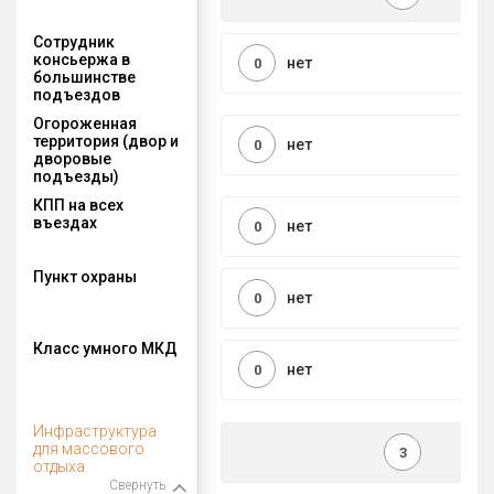
Сотрудник
консьержа в
нет
0
большинстве
подъездов
Огороженная
территория (двор и
нет
0
дворовые
подъезды)
КПП на всех
въездах
нет
0
Пункт охраны
нет
0
Класс умного МКД
нет
0
Инфраструктура
для массового
3
отдыха
Свернуть