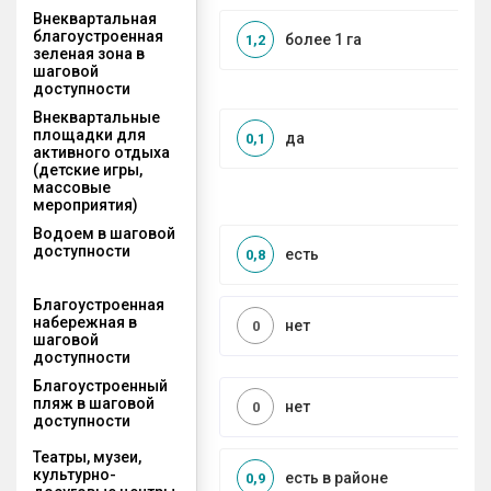
Внеквартальная
благоустроенная
более 1 га
1,2
зеленая зона в
шаговой
доступности
Внеквартальные
площадки для
да
0,1
активного отдыха
(детские игры,
массовые
мероприятия)
Водоем в шаговой
доступности
есть
0,8
Благоустроенная
набережная в
нет
0
шаговой
доступности
Благоустроенный
пляж в шаговой
нет
0
доступности
Театры, музеи,
культурно-
есть в районе
0,9