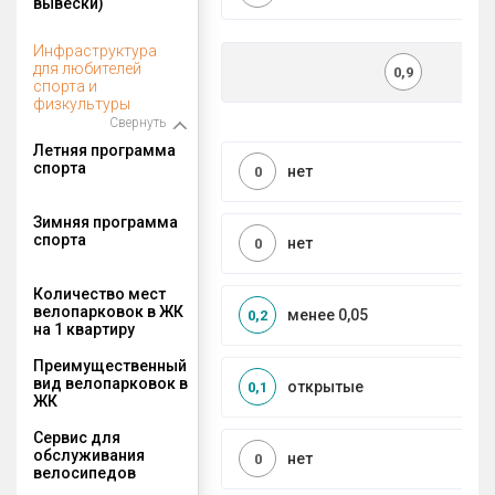
вывески)
Инфраструктура
для любителей
0,9
спорта и
физкультуры
Свернуть
Летняя программа
спорта
нет
0
Зимняя программа
спорта
нет
0
Количество мест
велопарковок в ЖК
менее 0,05
0,2
на 1 квартиру
Преимущественный
вид велопарковок в
открытые
0,1
ЖК
Сервис для
обслуживания
нет
0
велосипедов