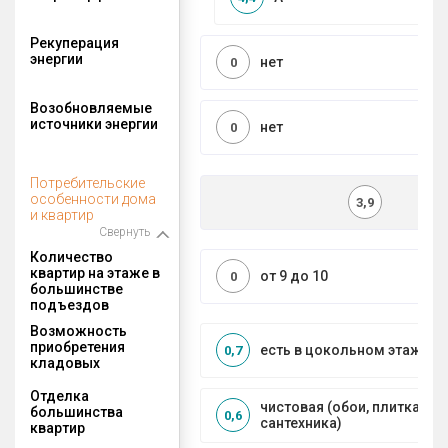
Рекуперация
энергии
нет
0
Возобновляемые
источники энергии
нет
0
Потребительские
особенности дома
3,9
и квартир
Свернуть
Количество
квартир на этаже в
от 9 до 10
0
большинстве
подъездов
Возможность
приобретения
есть в цокольном этаже
0,7
кладовых
Отделка
чистовая (обои, плитка, по
большинства
0,6
сантехника)
квартир