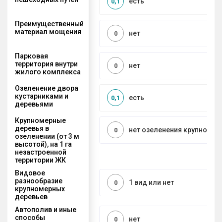
есть
0,1
Преимущественный
материал мощения
нет
0
Парковая
территория внутри
нет
0
жилого комплекса
Озеленение двора
кустарниками и
есть
0,1
деревьями
Крупномерные
деревья в
нет озеленения крупноме
0
озеленении (от 3 м
высотой), на 1 га
незастроенной
территории ЖК
Видовое
разнообразие
1 вид или нет
0
крупномерных
деревьев
Автополив и иные
способы
нет
0