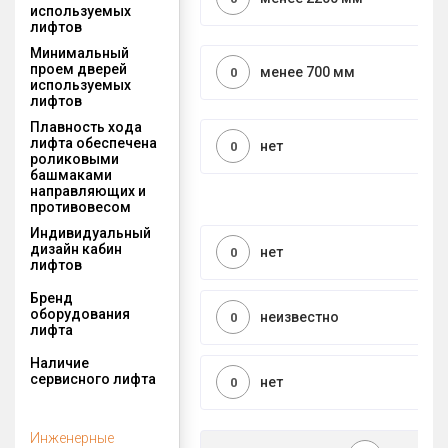
используемых
лифтов
Минимальный
проем дверей
менее 700 мм
0
используемых
лифтов
Плавность хода
лифта обеспечена
нет
0
роликовыми
башмаками
направляющих и
противовесом
Индивидуальный
дизайн кабин
нет
0
лифтов
Бренд
оборудования
неизвестно
0
лифта
Наличие
сервисного лифта
нет
0
Инженерные