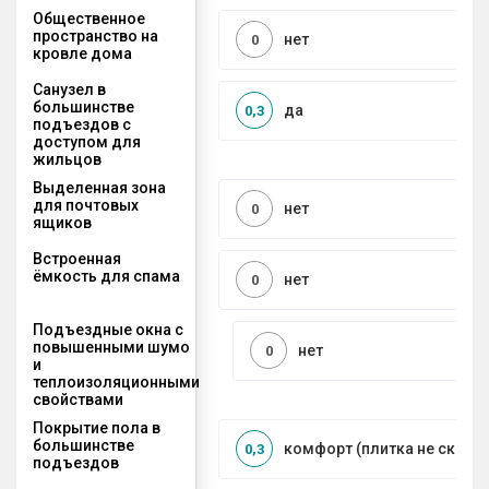
Общественное
пространство на
нет
0
кровле дома
Санузел в
большинстве
да
0,3
подъездов с
доступом для
жильцов
Выделенная зона
для почтовых
нет
0
ящиков
Встроенная
ёмкость для спама
нет
0
Подъездные окна с
повышенными шумо
нет
0
и
теплоизоляционными
свойствами
Покрытие пола в
большинстве
комфорт (плитка не сколь
0,3
подъездов