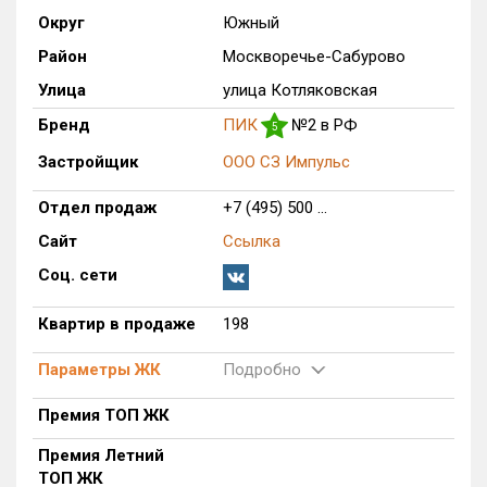
Округ
Южный
Только новые
Район
Москворечье-Сабурово
Оценка ЕРЗ ЖК
Улица
улица Котляковская
от
до
Бренд
ПИК
№2 в РФ
5
с продажами
Застройщик
ООО СЗ Импульс
Отдел продаж
+7 (495) 500 ...
Рейтинг ЕРЗ
Сайт
Ссылка
Соц. сети
Найдено:
Квартир в продаже
198
Жилых комплексов
1 из 1 401
Многоквартирных домов
2 из 3 585
Параметры ЖК
Подробно
Блокированных домов
0 из 23
Премия ТОП ЖК
Домов с апартаментами
0 из 258
Поселков таунхаусов
0 из 7
Премия Летний
ТОП ЖК
Многоквартирных домов
0 из 2