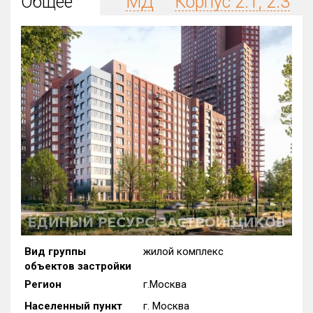
Общее
МД
Корпус 2.1, 2.3
Округ
Все
Район в городе
Все
Цена
₽/м²
млн ₽
от
до
Общая площадь, м²
от
до
Срок сдачи
от
до
Вид объекта
Вид группы
жилой комплекс
объектов застройки
Кол-во комнат
Регион
г.Москва
Населенный пункт
г. Москва