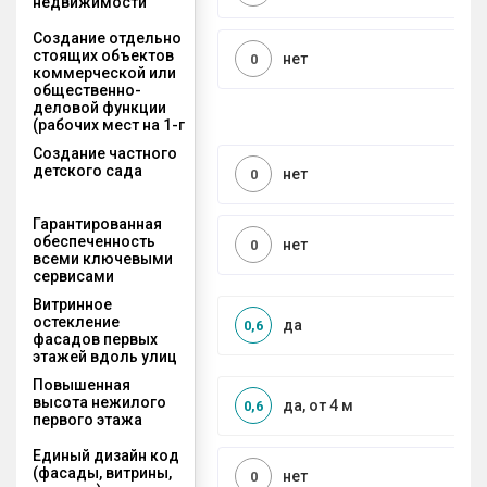
недвижимости
Создание отдельно
стоящих объектов
нет
0
коммерческой или
общественно-
деловой функции
(рабочих мест на 1-г
Создание частного
детского сада
нет
0
Гарантированная
обеспеченность
нет
0
всеми ключевыми
сервисами
Витринное
остекление
да
0,6
фасадов первых
этажей вдоль улиц
Повышенная
высота нежилого
да, от 4 м
0,6
первого этажа
Единый дизайн код
(фасады, витрины,
нет
0