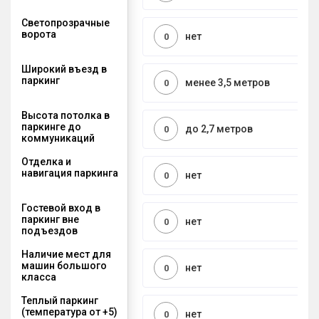
Светопрозрачные
ворота
нет
0
Широкий въезд в
паркинг
менее 3,5 метров
0
Высота потолка в
паркинге до
до 2,7 метров
0
коммуникаций
Отделка и
навигация паркинга
нет
0
Гостевой вход в
паркинг вне
нет
0
подъездов
Наличие мест для
машин большого
нет
0
класса
Теплый паркинг
(температура от +5)
нет
0