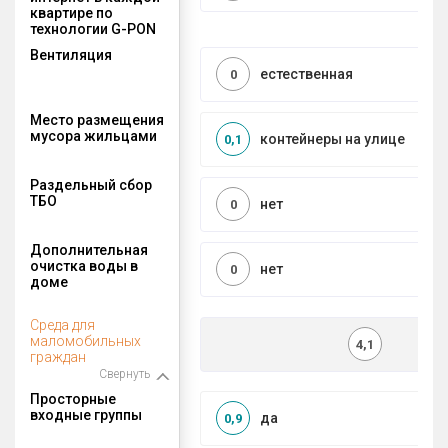
квартире по
технологии G-PON
Вентиляция
естественная
0
Место размещения
мусора жильцами
контейнеры на улице
0,1
Раздельный сбор
ТБО
нет
0
Дополнительная
очистка воды в
нет
0
доме
Среда для
маломобильных
4,1
граждан
Свернуть
Просторные
входные группы
да
0,9