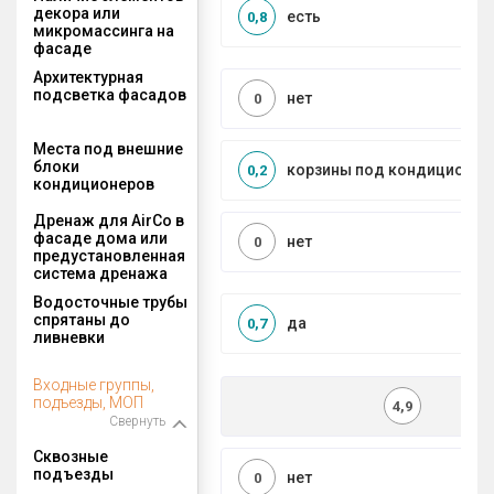
декора или
есть
0,8
микромассинга на
фасаде
Архитектурная
подсветка фасадов
нет
0
Места под внешние
блоки
корзины под кондиционер
0,2
кондиционеров
Дренаж для AirCo в
фасаде дома или
нет
0
предустановленная
система дренажа
Водосточные трубы
спрятаны до
да
0,7
ливневки
Входные группы,
подъезды, МОП
4,9
Свернуть
Сквозные
подъезды
нет
0