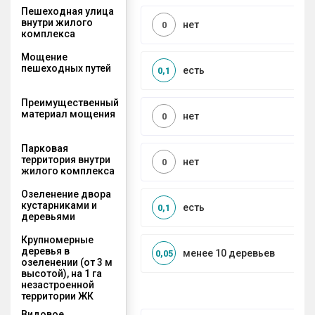
Пешеходная улица
внутри жилого
нет
0
комплекса
Мощение
пешеходных путей
есть
0,1
Преимущественный
материал мощения
нет
0
Парковая
территория внутри
нет
0
жилого комплекса
Озеленение двора
кустарниками и
есть
0,1
деревьями
Крупномерные
деревья в
менее 10 деревьев
0,05
озеленении (от 3 м
высотой), на 1 га
незастроенной
территории ЖК
Видовое