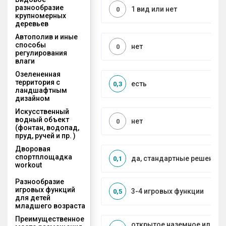
разнообразие
1 вид или нет
0
крупномерных
деревьев
Автополив и иные
способы
нет
0
регулирования
влаги
Озелененная
территория с
есть
0,3
ландшафтным
дизайном
Искусственный
водный объект
нет
0
(фонтан, водопад,
пруд, ручей и пр. )
Дворовая
спортплощадка
да, стандартные решения
0,1
workout
Разнообразие
игровых функций
3-4 игровых функции
0,5
для детей
младшего возраста
Преимущественное
открытое наземное или на