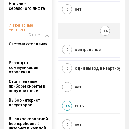
Наличие
сервисного лифта
нет
0
Инженерные
системы
0,6
Свернуть
Система отопления
центральное
0
Разводка
коммуникаций
один вывод в квартиру
0
отопления
Отопительные
приборы скрыты в
нет
0
полу или стене
Выбор интернет
операторов
есть
0,5
Высокоскоростной
бесперебойный
нет
0
интернет в каждой