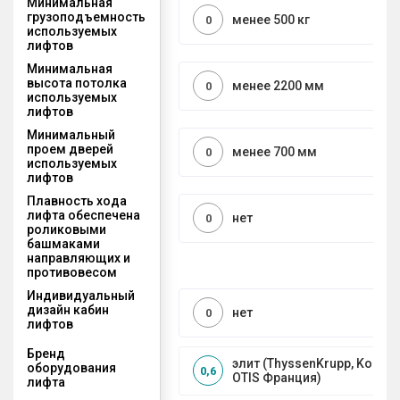
Минимальная
грузоподъемность
менее 500 кг
0
используемых
лифтов
Минимальная
высота потолка
менее 2200 мм
0
используемых
лифтов
Минимальный
проем дверей
менее 700 мм
0
используемых
лифтов
Плавность хода
лифта обеспечена
нет
0
роликовыми
башмаками
направляющих и
противовесом
Индивидуальный
дизайн кабин
нет
0
лифтов
Бренд
элит (ThyssenKrupp, Kone, S
оборудования
0,6
OTIS Франция)
лифта