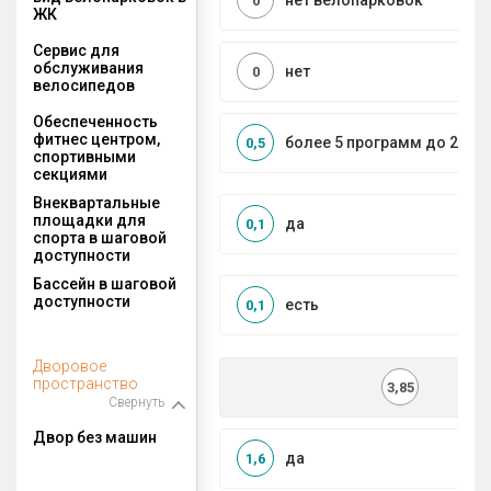
нет велопарковок
0
ЖК
Сервис для
обслуживания
нет
0
велосипедов
Обеспеченность
фитнес центром,
более 5 программ до 2 км
0,5
спортивными
секциями
Внеквартальные
площадки для
да
0,1
спорта в шаговой
доступности
Бассейн в шаговой
доступности
есть
0,1
Дворовое
пространство
3,85
Свернуть
Двор без машин
да
1,6