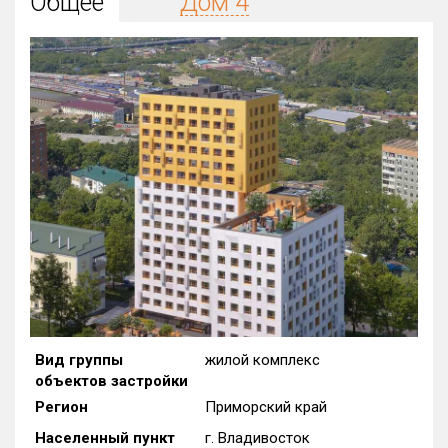
Общее
Дом 4
Округ
Все
Район в городе
Все
Цена
₽/м²
млн ₽
от
до
Общая площадь, м²
от
до
Срок сдачи
Сдан в 2023
от
до
Вид объекта
Вид группы
жилой комплекс
объектов застройки
Кол-во комнат
Регион
Приморский край
Населенный пункт
г. Владивосток