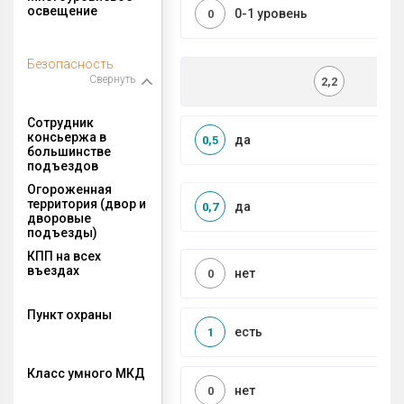
освещение
0-1 уровень
0
Безопасность
Свернуть
2,2
Сотрудник
консьержа в
да
0,5
большинстве
подъездов
Огороженная
территория (двор и
да
0,7
дворовые
подъезды)
КПП на всех
въездах
нет
0
Пункт охраны
есть
1
Класс умного МКД
нет
0