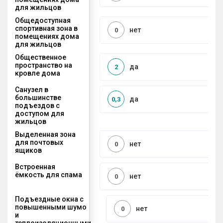
для жильцов
Общедоступная
спортивная зона в
нет
0
помещениях дома
для жильцов
Общественное
пространство на
да
2
кровле дома
Санузел в
большинстве
да
0,3
подъездов с
доступом для
жильцов
Выделенная зона
для почтовых
нет
0
ящиков
Встроенная
ёмкость для спама
нет
0
Подъездные окна с
повышенными шумо
нет
0
и
теплоизоляционными