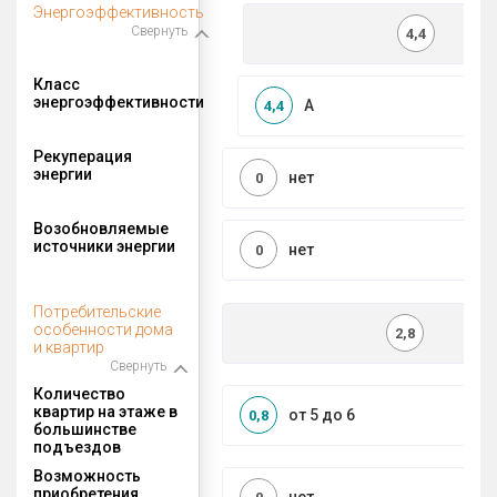
Энергоэффективность
Свернуть
4,4
Класс
энергоэффективности
A
4,4
Рекуперация
энергии
нет
0
Возобновляемые
источники энергии
нет
0
Потребительские
особенности дома
2,8
и квартир
Свернуть
Количество
квартир на этаже в
от 5 до 6
0,8
большинстве
подъездов
Возможность
приобретения