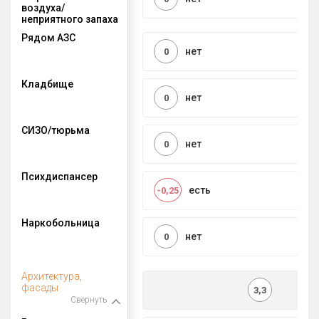
воздуха/
неприятного запаха
Рядом АЗС
нет
0
Кладбище
нет
0
СИЗО/тюрьма
нет
0
Психдиспансер
есть
-0,25
Наркобольница
нет
0
Архитектура,
фасады
3,3
Свернуть