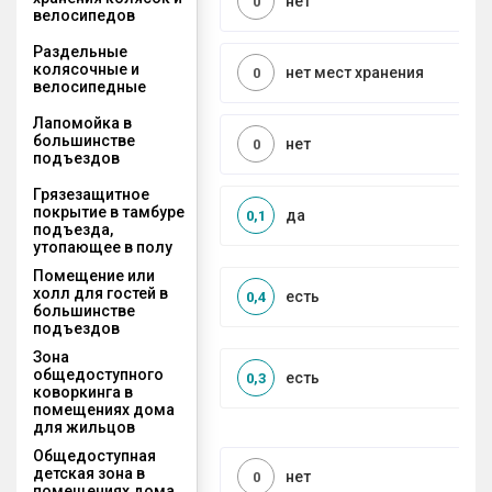
нет
0
велосипедов
Раздельные
колясочные и
нет мест хранения
0
велосипедные
Лапомойка в
большинстве
нет
0
подъездов
Грязезащитное
покрытие в тамбуре
да
0,1
подъезда,
утопающее в полу
Помещение или
холл для гостей в
есть
0,4
большинстве
подъездов
Зона
общедоступного
есть
0,3
коворкинга в
помещениях дома
для жильцов
Общедоступная
детская зона в
нет
0
помещениях дома