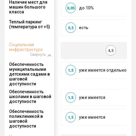
Наличие мест для
машин большого
до 10%
0,05
класса
Теплый паркинг
(температура от +5)
есть
0,3
Социальная
инфраструктура
4,5
Свернуть
Обеспеченность
муниципальными
уже имеется отдельносто
1,5
детскими садами в
шаговой
доступности
Обеспеченность
школами в шаговой
уже имеется
1,5
доступности
Обеспеченность
поликлиникой в
уже имеется
1,5
шаговой
доступности