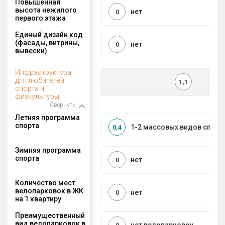
Повышенная
высота нежилого
нет
0
первого этажа
Единый дизайн код
(фасады, витрины,
нет
0
вывески)
Инфраструктура
для любителей
1,1
спорта и
физкультуры
Свернуть
Летняя программа
спорта
1-2 массовых видов спорт
0,4
Зимняя программа
спорта
нет
0
Количество мест
велопарковок в ЖК
нет
0
на 1 квартиру
Преимущественный
вид велопарковок в