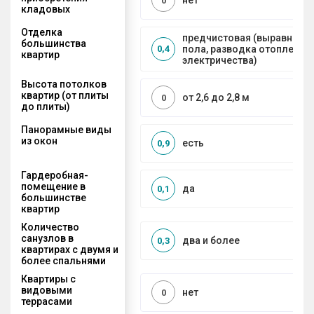
нет
0
кладовых
Отделка
предчистовая (выравниван
большинства
пола, разводка отопления 
0,4
квартир
электричества)
Высота потолков
квартир (от плиты
от 2,6 до 2,8 м
0
до плиты)
Панорамные виды
из окон
есть
0,9
Гардеробная-
помещение в
да
0,1
большинстве
квартир
Количество
санузлов в
два и более
0,3
квартирах с двумя и
более спальнями
Квартиры с
видовыми
нет
0
террасами