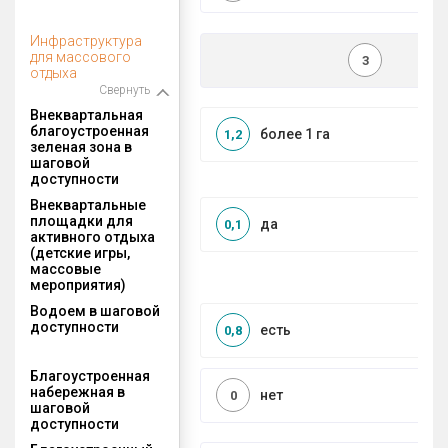
Инфраструктура
для массового
3
отдыха
Свернуть
Внеквартальная
благоустроенная
более 1 га
1,2
зеленая зона в
шаговой
доступности
Внеквартальные
площадки для
да
0,1
активного отдыха
(детские игры,
массовые
мероприятия)
Водоем в шаговой
доступности
есть
0,8
Благоустроенная
набережная в
нет
0
шаговой
доступности