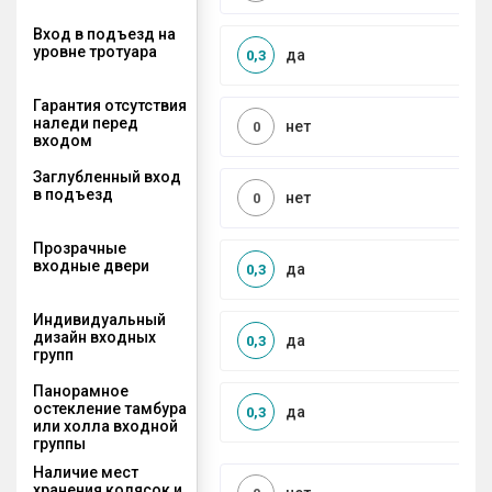
Вход в подъезд на
уровне тротуара
да
0,3
Гарантия отсутствия
наледи перед
нет
0
входом
Заглубленный вход
в подъезд
нет
0
Прозрачные
входные двери
да
0,3
Индивидуальный
дизайн входных
да
0,3
групп
Панорамное
остекление тамбура
да
0,3
или холла входной
группы
Наличие мест
хранения колясок и