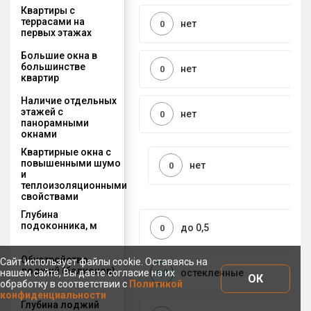
Квартиры с
террасами на
нет
0
первых этажах
Большие окна в
большинстве
нет
0
квартир
Наличие отдельных
этажей с
нет
0
панорамными
окнами
Квартирные окна с
повышенными шумо
нет
0
и
теплоизоляционными
свойствами
Глубина
подоконника, м
до 0,5
0
Обустройство
Сайт использует файлы cookie. Оставаясь на
лоджий (балконов)
нашем сайте, Вы даете согласие на их
остекленные
0,3
ОК
обработку в соответствии с
Политикой
конфиденциальности
Глубина лоджий