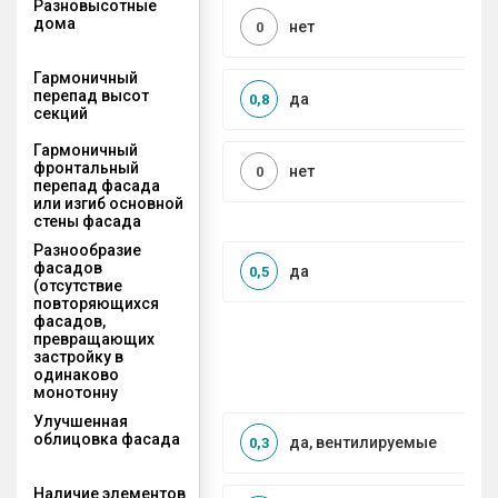
Разновысотные
дома
нет
0
Гармоничный
перепад высот
да
0,8
секций
Гармоничный
фронтальный
нет
0
перепад фасада
или изгиб основной
стены фасада
Разнообразие
фасадов
да
0,5
(отсутствие
повторяющихся
фасадов,
превращающих
застройку в
одинаково
монотонну
Улучшенная
облицовка фасада
да, вентилируемые
0,3
Наличие элементов