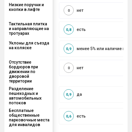
Низкие поручни и
кнопки в лифте
нет
0
Тактильная плитка
и направляющие на
есть
0,8
тротуарах
Уклоны для съезда
на коляске
менее 5% или наличие по
0,9
Отсутствие
бордюров при
нет
0
движении по
дворовой
территории
Разделение
пешеходных и
да
0,9
автомобильных
потоков
Бесплатные
общественные
есть
0,6
парковочные места
для инвалидов