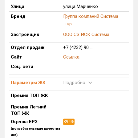
Улица
улица Марченко
Только новые
Бренд
Группа компаний Система
Оценка ЕРЗ ЖК
н/р
от
до
Застройщик
ООО СЗ ИСК Система
с продажами
Отдел продаж
+7 (4232) 90 ...
Сайт
Ссылка
Рейтинг ЕРЗ
Соц. сети
Найдено:
Параметры ЖК
Подробно
Жилых комплексов
1 из 396
Премия ТОП ЖК
Многоквартирных домов
1 из 886
Премия Летний
Блокированных домов
0 из 1
ТОП ЖК
Домов с апартаментами
0 из 4
Оценка ЕРЗ
39.95
Поселков таунхаусов
0 из 1
(потребительские качества
ЖК)
Блокированных домов
0 из 2