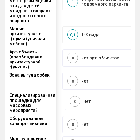
место размещения
1
подземного паркинга
зон для детей
младшего возраста
и подросткового
возраста
Малые
архитектурные
1-3 вида
0,1
формы (уличная
мебель)
Арт-объекты
(преобладание
нет арт-объектов
0
архитектурной
функции)
Зона выгула собак
нет
0
Специализированная
площадка для
нет
0
массовых
мероприятий
Оборудованная
зона для пикника
нет
0
Многоуровневое