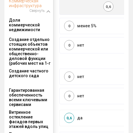
Коммерческая
инфраструктура
0,6
Свернуть
Доля
коммерческой
менее 5%
0
недвижимости
Создание отдельно
стоящих объектов
нет
0
коммерческой или
общественно-
деловой функции
(рабочих мест на 1-г
Создание частного
детского сада
нет
0
Гарантированная
обеспеченность
нет
0
всеми ключевыми
сервисами
Витринное
остекление
да
0,6
фасадов первых
этажей вдоль улиц