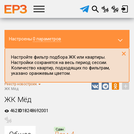
Настроены
0 параметров
×
Настройте фильтр подбора ЖК или квартиры.
Настройки сохранятся на весь период сессии.
Количество квартир, подходящих по фильтрам,
указано оранжевым цветом.
Реестр новостроек
+
Регион ЖК
ЖК Мёд
Приморский край
ЖК Мёд
Район в регионе
462
ID
18248692001
Все
Населённый пункт
Сдан