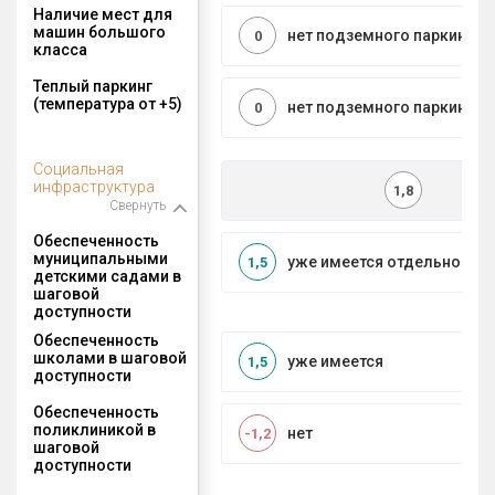
Наличие мест для
машин большого
нет подземного паркинга
0
класса
Теплый паркинг
(температура от +5)
нет подземного паркинга
0
Социальная
инфраструктура
1,8
Свернуть
Обеспеченность
муниципальными
уже имеется отдельносто
1,5
детскими садами в
шаговой
доступности
Обеспеченность
школами в шаговой
уже имеется
1,5
доступности
Обеспеченность
поликлиникой в
нет
-1,2
шаговой
доступности