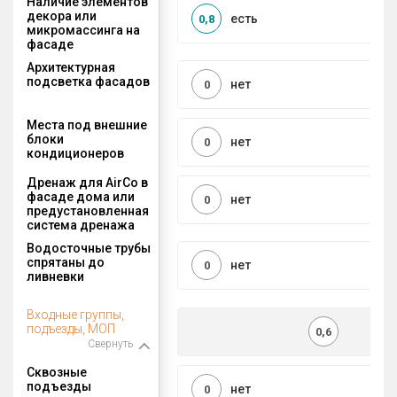
Наличие элементов
декора или
есть
0,8
микромассинга на
фасаде
Архитектурная
подсветка фасадов
нет
0
Места под внешние
блоки
нет
0
кондиционеров
Дренаж для AirCo в
фасаде дома или
нет
0
предустановленная
система дренажа
Водосточные трубы
спрятаны до
нет
0
ливневки
Входные группы,
подъезды, МОП
0,6
Свернуть
Сквозные
подъезды
нет
0