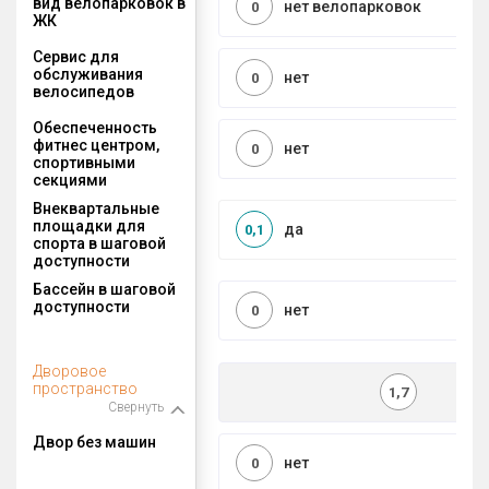
вид велопарковок в
нет велопарковок
0
ЖК
Сервис для
обслуживания
нет
0
велосипедов
Обеспеченность
фитнес центром,
нет
0
спортивными
секциями
Внеквартальные
площадки для
да
0,1
спорта в шаговой
доступности
Бассейн в шаговой
доступности
нет
0
Дворовое
пространство
1,7
Свернуть
Двор без машин
нет
0