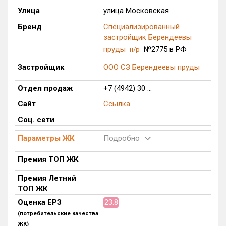
Улица
улица Московская
Только новые
Бренд
Специализированный
застройщик Берендеевы
Оценка ЕРЗ ЖК
от
до
пруды
№2775 в РФ
н/р
Застройщик
ООО СЗ Берендеевы пруды
с продажами
Отдел продаж
+7 (4942) 30 ...
Сайт
Ссылка
Рейтинг ЕРЗ
Соц. сети
Найдено:
Параметры ЖК
Подробно
Жилых комплексов
1 из 235
Премия ТОП ЖК
Многоквартирных домов
2 из 415
Премия Летний
Блокированных домов
0 из 16
ТОП ЖК
Поселков таунхаусов
0 из 4
Оценка ЕРЗ
23.8
Многоквартирных домов
0 из 53
(потребительские качества
Блокированных домов
0 из 31
ЖК)