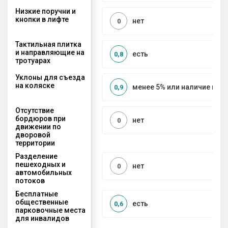
Низкие поручни и
кнопки в лифте
нет
0
Тактильная плитка
и направляющие на
есть
0,8
тротуарах
Уклоны для съезда
на коляске
менее 5% или наличие по
0,9
Отсутствие
бордюров при
нет
0
движении по
дворовой
территории
Разделение
пешеходных и
нет
0
автомобильных
потоков
Бесплатные
общественные
есть
0,6
парковочные места
для инвалидов