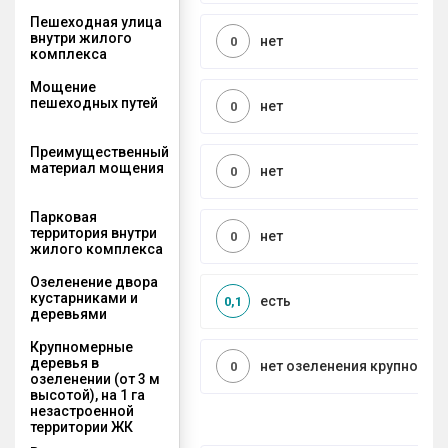
Пешеходная улица
внутри жилого
нет
0
комплекса
Мощение
пешеходных путей
нет
0
Преимущественный
материал мощения
нет
0
Парковая
территория внутри
нет
0
жилого комплекса
Озеленение двора
кустарниками и
есть
0,1
деревьями
Крупномерные
деревья в
нет озеленения крупноме
0
озеленении (от 3 м
высотой), на 1 га
незастроенной
территории ЖК