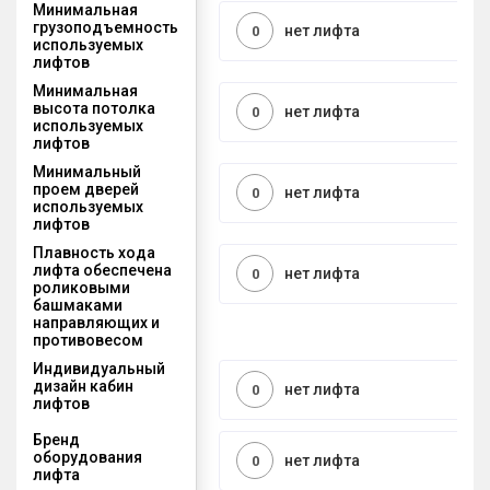
Минимальная
грузоподъемность
нет лифта
0
используемых
лифтов
Минимальная
высота потолка
нет лифта
0
используемых
лифтов
Минимальный
проем дверей
нет лифта
0
используемых
лифтов
Плавность хода
лифта обеспечена
нет лифта
0
роликовыми
башмаками
направляющих и
противовесом
Индивидуальный
дизайн кабин
нет лифта
0
лифтов
Бренд
оборудования
нет лифта
0
лифта