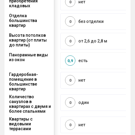
приобретения
нет
0
кладовых
Отделка
большинства
без отделки
0
квартир
Высота потолков
квартир (от плиты
от 2,6 до 2,8 м
0
до плиты)
Панорамные виды
из окон
есть
0,9
Гардеробная-
помещение в
нет
0
большинстве
квартир
Количество
санузлов в
один
0
квартирах с двумя и
более спальнями
Квартиры с
видовыми
нет
0
террасами