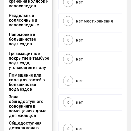
хранения колясок и
нет
0
велосипедов
Раздельные
колясочные и
нет мест хранения
0
велосипедные
Лапомойка в
большинстве
нет
0
подъездов
Грязезащитное
покрытие в тамбуре
нет
0
подъезда,
утопающее в полу
Помещение или
холл для гостей в
нет
0
большинстве
подъездов
Зона
общедоступного
нет
0
коворкинга в
помещениях дома
для жильцов
Общедоступная
детская зона в
нет
0