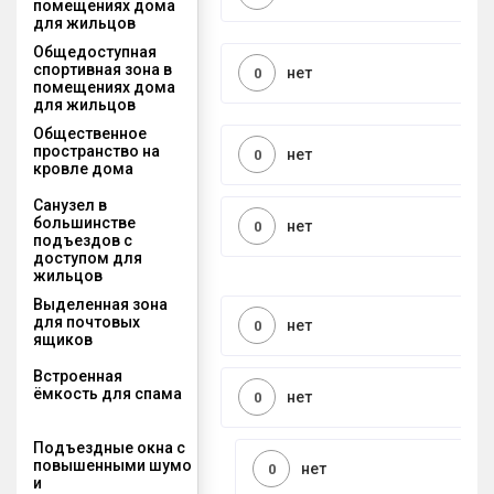
помещениях дома
для жильцов
Общедоступная
спортивная зона в
нет
0
помещениях дома
для жильцов
Общественное
пространство на
нет
0
кровле дома
Санузел в
большинстве
нет
0
подъездов с
доступом для
жильцов
Выделенная зона
для почтовых
нет
0
ящиков
Встроенная
ёмкость для спама
нет
0
Подъездные окна с
повышенными шумо
нет
0
и