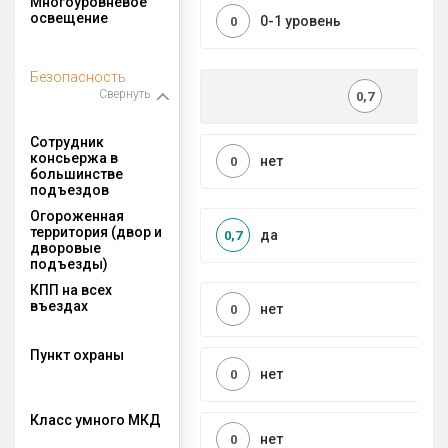
Многоуровневое
освещение
0-1 уровень
0
Безопасность
Свернуть
0,7
Сотрудник
консьержа в
нет
0
большинстве
подъездов
Огороженная
территория (двор и
да
0,7
дворовые
подъезды)
КПП на всех
въездах
нет
0
Пункт охраны
нет
0
Класс умного МКД
нет
0