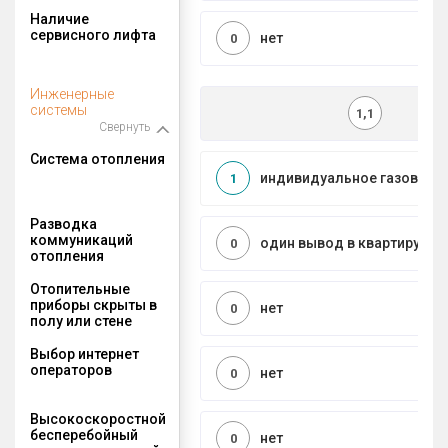
Наличие
сервисного лифта
нет
0
Инженерные
системы
1,1
Свернуть
Система отопления
индивидуальное газовое
1
Разводка
коммуникаций
один вывод в квартиру
0
отопления
Отопительные
приборы скрыты в
нет
0
полу или стене
Выбор интернет
операторов
нет
0
Высокоскоростной
бесперебойный
нет
0