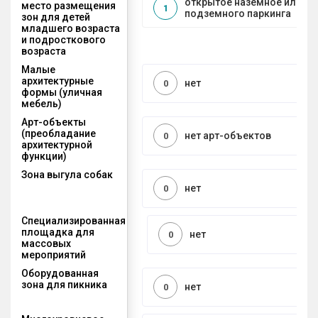
открытое наземное или на
место размещения
1
подземного паркинга
зон для детей
младшего возраста
и подросткового
возраста
Малые
архитектурные
нет
0
формы (уличная
мебель)
Арт-объекты
(преобладание
нет арт-объектов
0
архитектурной
функции)
Зона выгула собак
нет
0
Специализированная
площадка для
нет
0
массовых
мероприятий
Оборудованная
зона для пикника
нет
0