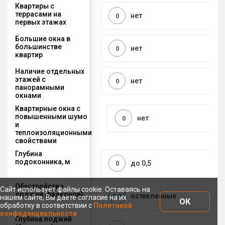
Квартиры с
террасами на
нет
0
первых этажах
Большие окна в
большинстве
нет
0
квартир
Наличие отдельных
этажей с
нет
0
панорамными
окнами
Квартирные окна с
повышенными шумо
нет
0
и
теплоизоляционными
свойствами
Глубина
подоконника, м
до 0,5
0
Обустройство
Сайт использует файлы cookie. Оставаясь на
лоджий (балконов)
остекленные
0,3
нашем сайте, Вы даете согласие на их
ОК
обработку в соответствии с
Политикой
конфиденциальности
Глубина лоджий