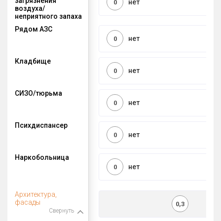
загрязнения
нет
0
воздуха/
неприятного запаха
Рядом АЗС
нет
0
Кладбище
нет
0
СИЗО/тюрьма
нет
0
Психдиспансер
нет
0
Наркобольница
нет
0
Архитектура,
фасады
0,3
Свернуть