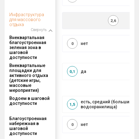
Инфраструктура
для массового
2,6
отдыха
Свернуть
Внеквартальная
благоустроенная
нет
0
зеленая зона в
шаговой
доступности
Внеквартальные
площадки для
да
0,1
активного отдыха
(детские игры,
массовые
мероприятия)
Водоем в шаговой
есть, средний (большие рек
доступности
1,5
водохранилища)
Благоустроенная
набережная в
нет
0
шаговой
доступности