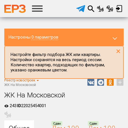
Настроены
0 параметров
×
Настройте фильтр подбора ЖК или квартиры.
Настройки сохранятся на весь период сессии.
Количество квартир, подходящих по фильтрам,
указано оранжевым цветом.
Реестр новостроек
+
Регион ЖК
ЖК На Московской
Костромская область
ЖК На Московской
Район в регионе
243
ID
22025454001
Все
Населённый пункт
Сдан
Сдан