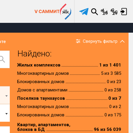
V САММИТ
Свернуть фильтр
рте
Найдено:
Жилых комплексов
1 из 1 401
Многоквартирных домов
5 из 3 585
Блокированных домов
0 из 23
Домов с апартаментами
0 из 258
Поселков таунхаусов
0 из 7
Многоквартирных домов
0 из 2
Блокированных домов
0 из 175
Квартир, апартаментов,
блоков в БД
96 из 56 039