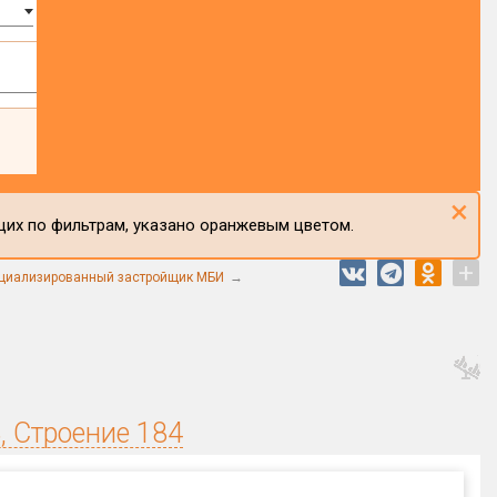
×
щих по фильтрам, указано оранжевым цветом.
+
циализированный застройщик МБИ
, Строение 184