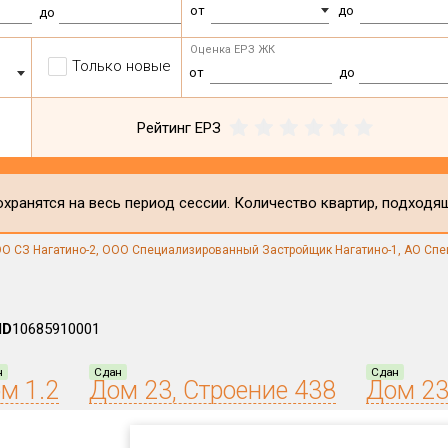
от
до
до
Оценка ЕРЗ ЖК
Только новые
от
до
Рейтинг ЕРЗ
хранятся на весь период сессии. Количество квартир, подходя
О СЗ Нагатино-2
,
ООО Специализированный Застройщик Нагатино-1
,
АО Спе
ID
10685910001
н
Сдан
Сдан
м 1.2
Дом 23, Строение 438
Дом 23