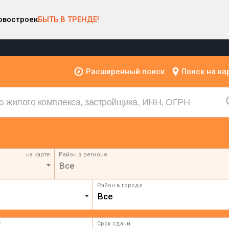
овостроек
БЫТЬ В ТРЕНДЕ!
Расширенный поиск
Поиск на ка
на карте
Район в регионе
Все
Район в городе
Все
²
Срок сдачи