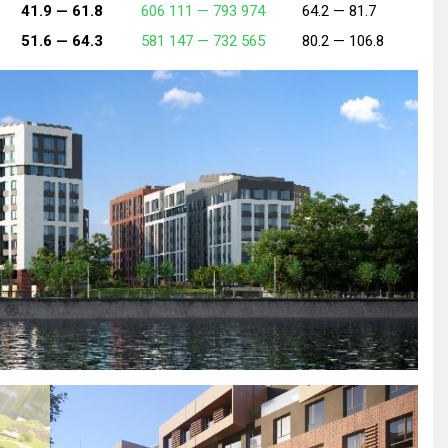
41.9 —
61.8
606 111 —
793 974
64.2 —
81.7
51.6 —
64.3
581 147 —
732 565
80.2 —
106.8