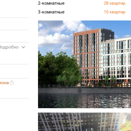
2-комнатные
28 квартир
3-комнатные
10 квартир
Подробно
иона
?