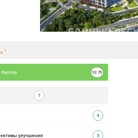
1
ия
 баллов
52.75
7
4
пективы улучшения
3