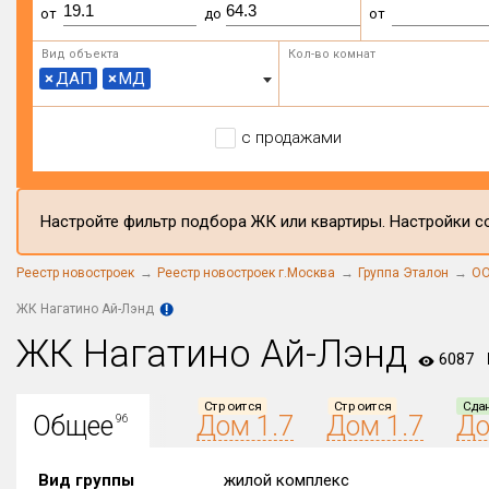
от
до
от
Вид объекта
Кол-во комнат
×
ДАП
×
МД
с продажами
Настройте фильтр подбора ЖК или квартиры. Настройки со
Реестр новостроек
Реестр новостроек г.Москва
Группа Эталон
ОО
ЖК Нагатино Ай-Лэнд
ЖК Нагатино Ай-Лэнд
6087
Строится
Строится
Сда
Общее
Дом 1.7
Дом 1.7
До
96
Вид группы
жилой комплекс