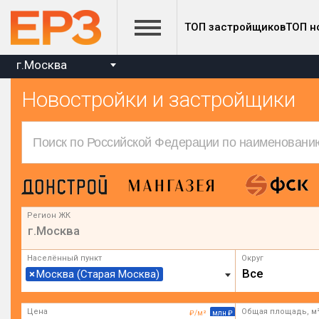
ТОП застройщиков
ТОП н
г.Москва
Новостройки и застройщики
Регион ЖК
г.Москва
Населённый пункт
Округ
Все
×
Москва (Старая Москва)
Цена
Общая площадь, м
₽/м²
млн ₽