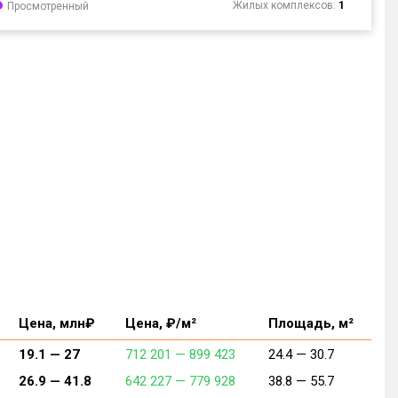
Жилых комплексов:
1
Просмотренный
Цена, млн₽
Цена, ₽/м²
Площадь, м²
19.1 —
27
712 201 —
899 423
24.4 —
30.7
26.9 —
41.8
642 227 —
779 928
38.8 —
55.7