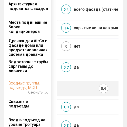
Архитектурная
подсветка фасадов
всего фасада (статическая
0,4
Места под внешние
блоки
скрытые ниши на крыше, к
0,4
кондиционеров
Дренаж для AirCo в
фасаде дома или
нет
0
предустановленная
система дренажа
Водосточные трубы
спрятаны до
да
0,7
ливневки
Входные группы,
подъезды, МОП
5,9
Свернуть
Сквозные
подъезды
да
1,3
Вход в подъезд на
уровне тротуара
да
0,3