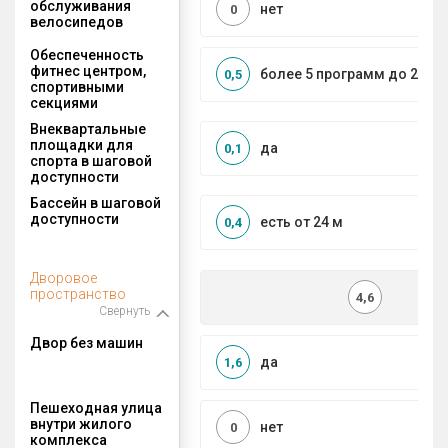
обслуживания
нет
0
велосипедов
Обеспеченность
фитнес центром,
более 5 программ до 2 км
0,5
спортивными
секциями
Внеквартальные
площадки для
да
0,1
спорта в шаговой
доступности
Бассейн в шаговой
доступности
есть от 24 м
0,4
Дворовое
пространство
4,6
Свернуть
Двор без машин
да
1,6
Пешеходная улица
внутри жилого
нет
0
комплекса