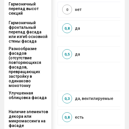
Гармоничный
перепад высот
нет
0
секций
Гармоничный
фронтальный
да
0,8
перепад фасада
или изгиб основной
стены фасада
Разнообразие
фасадов
да
0,5
(отсутствие
повторяющихся
фасадов,
превращающих
застройку в
одинаково
монотонну
Улучшенная
облицовка фасада
да, вентилируемые
0,3
Наличие элементов
декора или
есть
0,8
микромассинга на
фасаде