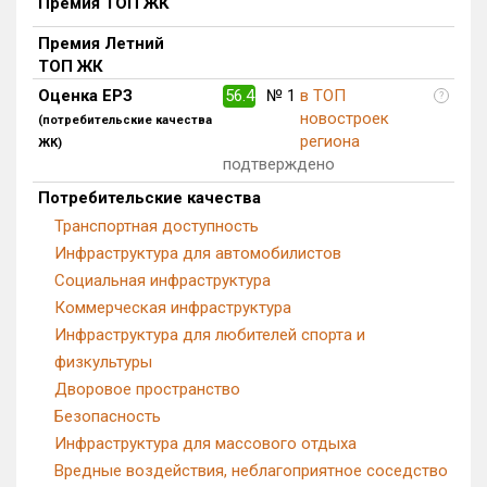
Премия ТОП ЖК
Блокированных домов
0 из 322
Премия Летний
Квартир, апартаментов,
ТОП ЖК
блоков в БД
24 из 22 712
Оценка ЕРЗ
56.4
№ 1
в ТОП
?
новостроек
(потребительские качества
региона
ЖК)
подтверждено
Потребительские качества
Транспортная доступность
Инфраструктура для автомобилистов
Социальная инфраструктура
Коммерческая инфраструктура
Инфраструктура для любителей спорта и
физкультуры
Дворовое пространство
Безопасность
Инфраструктура для массового отдыха
Вредные воздействия, неблагоприятное соседство