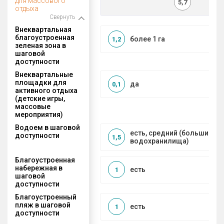
для массового
5,7
отдыха
Свернуть
Внеквартальная
благоустроенная
более 1 га
1,2
зеленая зона в
шаговой
доступности
Внеквартальные
площадки для
да
0,1
активного отдыха
(детские игры,
массовые
мероприятия)
Водоем в шаговой
есть, средний (большие рек
доступности
1,5
водохранилища)
Благоустроенная
набережная в
есть
1
шаговой
доступности
Благоустроенный
пляж в шаговой
есть
1
доступности