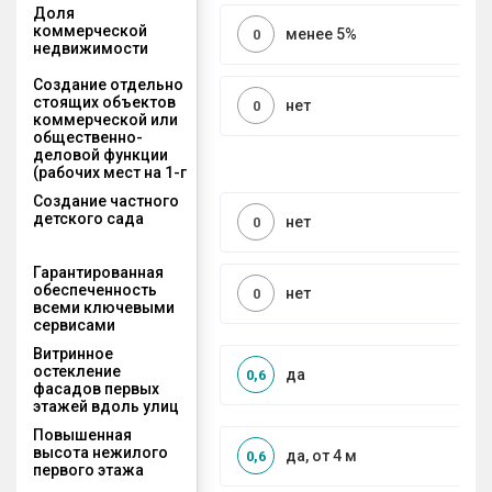
Доля
коммерческой
менее 5%
0
недвижимости
Создание отдельно
стоящих объектов
нет
0
коммерческой или
общественно-
деловой функции
(рабочих мест на 1-г
Создание частного
детского сада
нет
0
Гарантированная
обеспеченность
нет
0
всеми ключевыми
сервисами
Витринное
остекление
да
0,6
фасадов первых
этажей вдоль улиц
Повышенная
высота нежилого
да, от 4 м
0,6
первого этажа