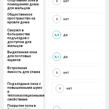
спортивная зона в
нет
0
помещениях дома
для жильцов
Общественное
пространство на
нет
0
кровле дома
Санузел в
большинстве
да
0,3
подъездов с
доступом для
жильцов
Выделенная зона
для почтовых
да
0,1
ящиков
Встроенная
ёмкость для спама
нет
0
Подъездные окна с
повышенными шумо
нет
0
и
теплоизоляционными
свойствами
Покрытие пола в