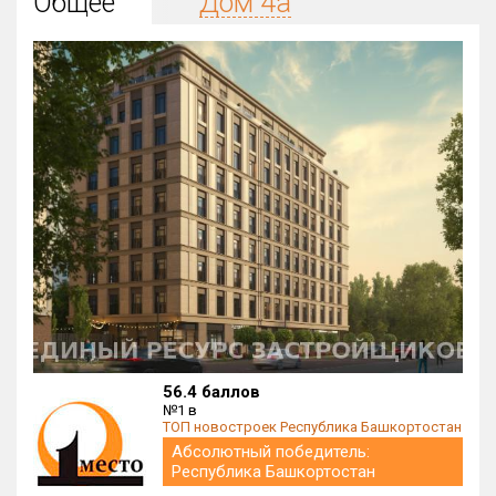
Общее
Дом 4а
Округ
Все
Район в городе
Все
Цена
₽/м²
млн ₽
от
до
Общая площадь, м²
от
до
Срок сдачи
от
до
Вид объекта
56.4 баллов
№1 в
ТОП новостроек Республика Башкортостан
Кол-во комнат
Абсолютный победитель:
Республика Башкортостан