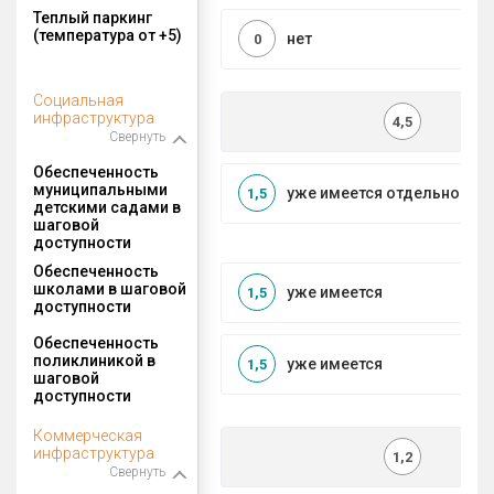
Теплый паркинг
(температура от +5)
нет
0
Социальная
инфраструктура
4,5
Свернуть
Обеспеченность
муниципальными
уже имеется отдельносто
1,5
детскими садами в
шаговой
доступности
Обеспеченность
школами в шаговой
уже имеется
1,5
доступности
Обеспеченность
поликлиникой в
уже имеется
1,5
шаговой
доступности
Коммерческая
инфраструктура
1,2
Свернуть