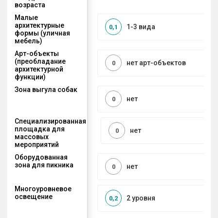
возраста
Малые
архитектурные
1-3 вида
0,1
формы (уличная
мебель)
Арт-объекты
(преобладание
нет арт-объектов
0
архитектурной
функции)
Зона выгула собак
нет
0
Специализированная
площадка для
нет
0
массовых
мероприятий
Оборудованная
зона для пикника
нет
0
Многоуровневое
освещение
2 уровня
0,2