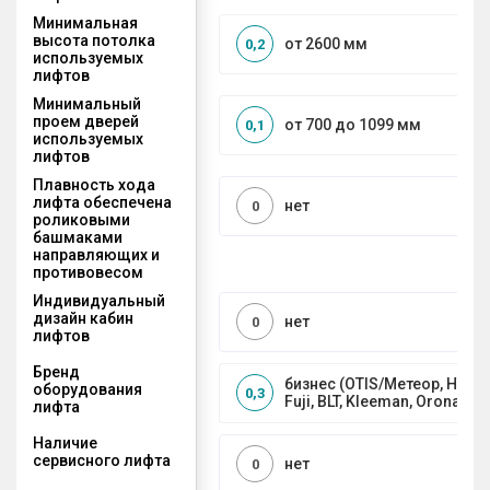
Минимальная
высота потолка
от 2600 мм
0,2
используемых
лифтов
Минимальный
проем дверей
от 700 до 1099 мм
0,1
используемых
лифтов
Плавность хода
лифта обеспечена
нет
0
роликовыми
башмаками
направляющих и
противовесом
Индивидуальный
дизайн кабин
нет
0
лифтов
Бренд
бизнес (OTIS/Метеор, HYUND
оборудования
0,3
Fuji, BLT, Kleeman, Orona)
лифта
Наличие
сервисного лифта
нет
0