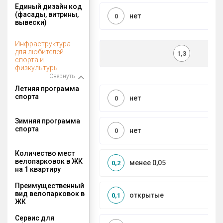
Единый дизайн код
(фасады, витрины,
нет
0
вывески)
Инфраструктура
для любителей
1,3
спорта и
физкультуры
Свернуть
Летняя программа
спорта
нет
0
Зимняя программа
спорта
нет
0
Количество мест
велопарковок в ЖК
менее 0,05
0,2
на 1 квартиру
Преимущественный
вид велопарковок в
открытые
0,1
ЖК
Сервис для