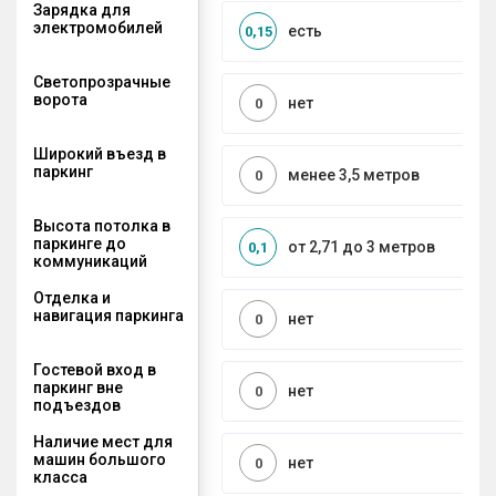
Зарядка для
электромобилей
есть
0,15
Светопрозрачные
ворота
нет
0
Широкий въезд в
паркинг
менее 3,5 метров
0
Высота потолка в
паркинге до
от 2,71 до 3 метров
0,1
коммуникаций
Отделка и
навигация паркинга
нет
0
Гостевой вход в
паркинг вне
нет
0
подъездов
Наличие мест для
машин большого
нет
0
класса