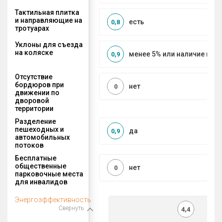
Тактильная плитка
и направляющие на
есть
0,8
тротуарах
Уклоны для съезда
на коляске
менее 5% или наличие по
0,9
Отсутствие
бордюров при
нет
0
движении по
дворовой
территории
Разделение
пешеходных и
да
0,9
автомобильных
потоков
Бесплатные
общественные
нет
0
парковочные места
для инвалидов
Энергоэффективность
Свернуть
4,4