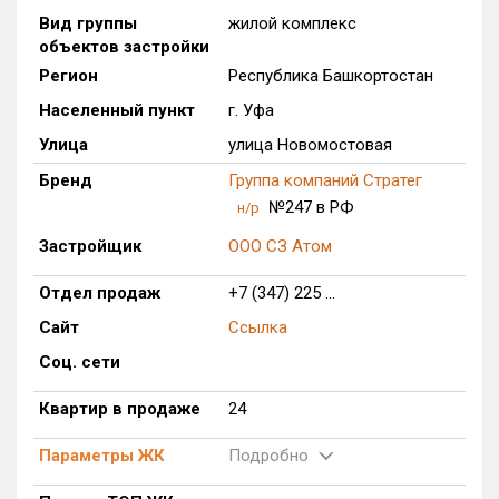
Вид группы
жилой комплекс
Только новые
объектов застройки
Регион
Республика Башкортостан
Оценка ЕРЗ ЖК
от
до
Населенный пункт
г. Уфа
Улица
улица Новомостовая
с продажами
Бренд
Группа компаний Стратег
№247 в РФ
н/р
Рейтинг ЕРЗ
Застройщик
ООО СЗ Атом
Найдено:
Отдел продаж
+7 (347) 225 ...
Сайт
Ссылка
Жилых комплексов
1 из 626
Соц. сети
Многоквартирных домов
1 из 1 617
Блокированных домов
0 из 78
Квартир в продаже
24
Домов с апартаментами
0 из 18
Параметры ЖК
Подробно
Поселков таунхаусов
0 из 18
Многоквартирных домов
0 из 20