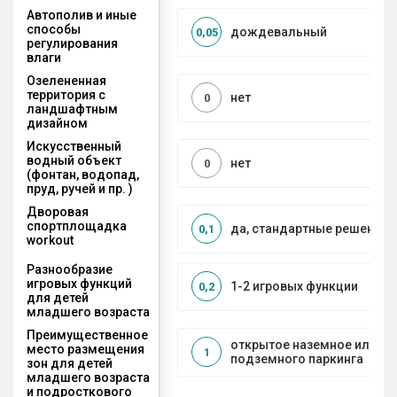
Автополив и иные
способы
дождевальный
0,05
регулирования
влаги
Озелененная
территория с
нет
0
ландшафтным
дизайном
Искусственный
водный объект
нет
0
(фонтан, водопад,
пруд, ручей и пр. )
Дворовая
спортплощадка
да, стандартные решения
0,1
workout
Разнообразие
игровых функций
1-2 игровых функции
0,2
для детей
младшего возраста
Преимущественное
открытое наземное или на
место размещения
1
подземного паркинга
зон для детей
младшего возраста
и подросткового