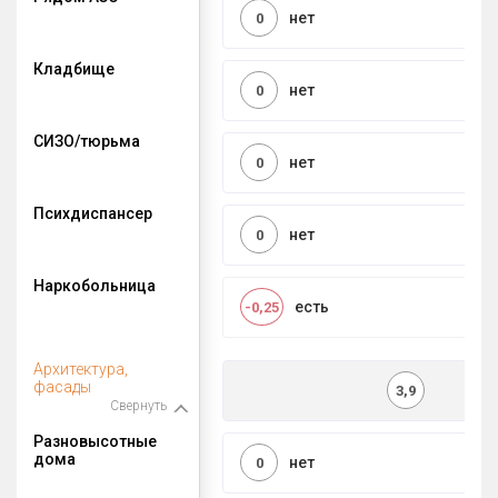
нет
0
Кладбище
нет
0
СИЗО/тюрьма
нет
0
Психдиспансер
нет
0
Наркобольница
есть
-0,25
Архитектура,
фасады
3,9
Свернуть
Разновысотные
дома
нет
0