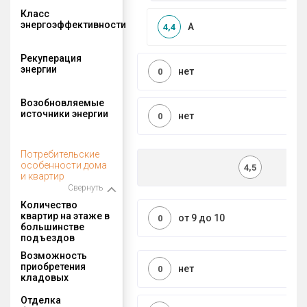
Класс
энергоэффективности
A
4,4
Рекуперация
энергии
нет
0
Возобновляемые
источники энергии
нет
0
Потребительские
особенности дома
4,5
и квартир
Свернуть
Количество
квартир на этаже в
от 9 до 10
0
большинстве
подъездов
Возможность
приобретения
нет
0
кладовых
Отделка