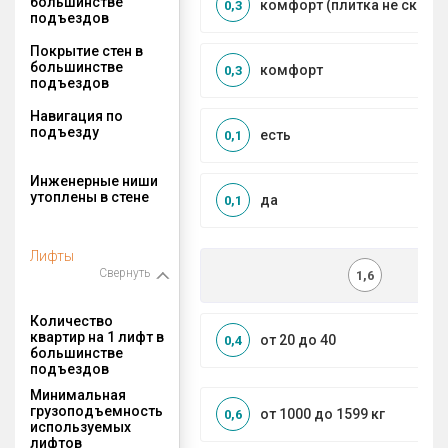
большинстве
комфорт (плитка не сколь
0,3
подъездов
Покрытие стен в
большинстве
комфорт
0,3
подъездов
Навигация по
подъезду
есть
0,1
Инженерные ниши
утоплены в стене
да
0,1
Лифты
Свернуть
1,6
Количество
квартир на 1 лифт в
от 20 до 40
0,4
большинстве
подъездов
Минимальная
грузоподъемность
от 1000 до 1599 кг
0,6
используемых
лифтов