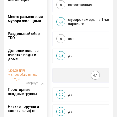
естественная
0
Место размещения
мусорокамеры на 1-ых эта
мусора жильцами
0,3
паркинге
Раздельный сбор
ТБО
нет
0
Дополнительная
очистка воды в
да
0,5
доме
Среда для
маломобильных
4,1
граждан
Свернуть
Просторные
входные группы
да
0,9
Низкие поручни и
кнопки в лифте
да
0,6