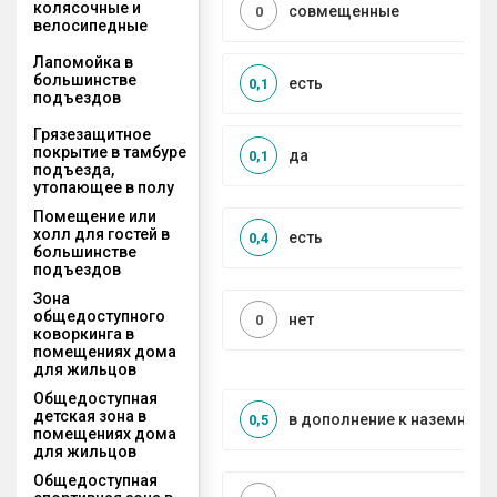
колясочные и
совмещенные
0
велосипедные
Лапомойка в
большинстве
есть
0,1
подъездов
Грязезащитное
покрытие в тамбуре
да
0,1
подъезда,
утопающее в полу
Помещение или
холл для гостей в
есть
0,4
большинстве
подъездов
Зона
общедоступного
нет
0
коворкинга в
помещениях дома
для жильцов
Общедоступная
детская зона в
в дополнение к наземной
0,5
помещениях дома
для жильцов
Общедоступная