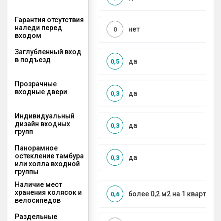
Гарантия отсутствия
наледи перед
нет
0
входом
Заглубленный вход
в подъезд
да
0,5
Прозрачные
входные двери
да
0,3
Индивидуальный
дизайн входных
да
0,3
групп
Панорамное
остекление тамбура
да
0,3
или холла входной
группы
Наличие мест
хранения колясок и
более 0,2 м2 на 1 квартиру
0,6
велосипедов
Раздельные