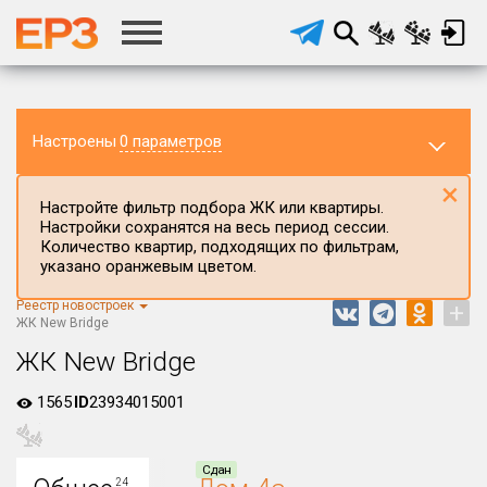
Настроены
0 параметров
×
Настройте фильтр подбора ЖК или квартиры.
Настройки сохранятся на весь период сессии.
Количество квартир, подходящих по фильтрам,
указано оранжевым цветом.
Реестр новостроек
+
Регион ЖК
ЖК New Bridge
Республика Башкортостан
ЖК New Bridge
Район в регионе
1565
ID
23934015001
Все
Населённый пункт
Сдан
24