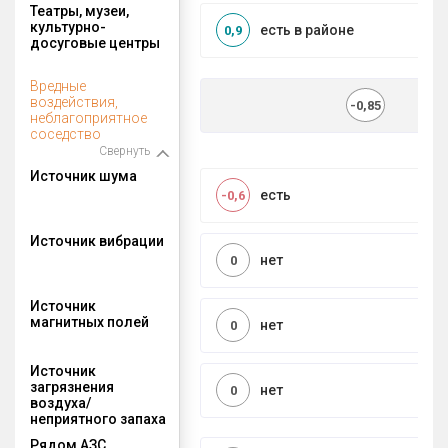
Театры, музеи,
культурно-
есть в районе
0,9
досуговые центры
Вредные
воздействия,
-0,85
неблагоприятное
соседство
Свернуть
Источник шума
есть
-0,6
Источник вибрации
нет
0
Источник
магнитных полей
нет
0
Источник
загрязнения
нет
0
воздуха/
неприятного запаха
Рядом АЗС