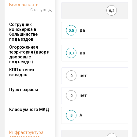
Безопасность
Свернуть
6,2
Сотрудник
консьержа в
да
0,5
большинстве
подъездов
Огороженная
территория (двор и
да
0,7
дворовые
подъезды)
КПП на всех
въездах
нет
0
Пункт охраны
нет
0
Класс умного МКД
A
5
Инфраструктура