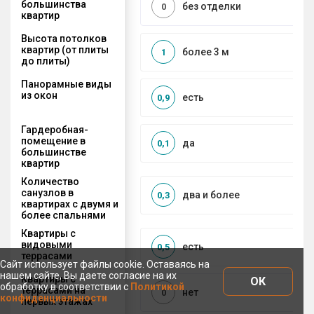
большинства
без отделки
0
квартир
Высота потолков
квартир (от плиты
более 3 м
1
до плиты)
Панорамные виды
из окон
есть
0,9
Гардеробная-
помещение в
да
0,1
большинстве
квартир
Количество
санузлов в
два и более
0,3
квартирах с двумя и
более спальнями
Квартиры с
видовыми
есть
0,5
террасами
Сайт использует файлы cookie. Оставаясь на
нашем сайте, Вы даете согласие на их
Квартиры с
ОК
обработку в соответствии с
Политикой
террасами на
нет
0
конфиденциальности
первых этажах