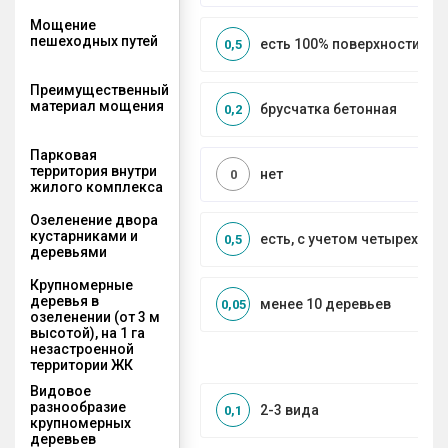
Мощение
пешеходных путей
есть 100% поверхности
0,5
Преимущественный
материал мощения
брусчатка бетонная
0,2
Парковая
территория внутри
нет
0
жилого комплекса
Озеленение двора
кустарниками и
есть, с учетом четырех се
0,5
деревьями
Крупномерные
деревья в
менее 10 деревьев
0,05
озеленении (от 3 м
высотой), на 1 га
незастроенной
территории ЖК
Видовое
разнообразие
2-3 вида
0,1
крупномерных
деревьев