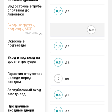
Водосточные трубы
спрятаны до
да
0,7
ливневки
Входные группы,
подъезды, МОП
5,9
Свернуть
Сквозные
подъезды
да
1,3
Вход в подъезд на
уровне тротуара
да
0,3
Гарантия отсутствия
наледи перед
нет
0
входом
Заглубленный вход
в подъезд
да
0,5
Прозрачные
входные двери
да
0,3