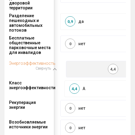
дворовой
территории
Разделение
пешеходных и
да
0,9
автомобильных
потоков
Бесплатные
общественные
нет
0
парковочные места
для инвалидов
Энергоэффективность
Свернуть
4,4
Класс
энергоэффективности
A
4,4
Рекуперация
энергии
нет
0
Возобновляемые
источники энергии
нет
0