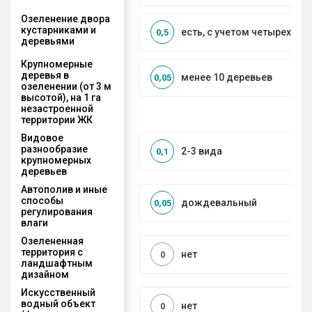
Озеленение двора
кустарниками и
есть, с учетом четырех се
0,5
деревьями
Крупномерные
деревья в
менее 10 деревьев
0,05
озеленении (от 3 м
высотой), на 1 га
незастроенной
территории ЖК
Видовое
разнообразие
2-3 вида
0,1
крупномерных
деревьев
Автополив и иные
способы
дождевальный
0,05
регулирования
влаги
Озелененная
территория с
нет
0
ландшафтным
дизайном
Искусственный
водный объект
нет
0