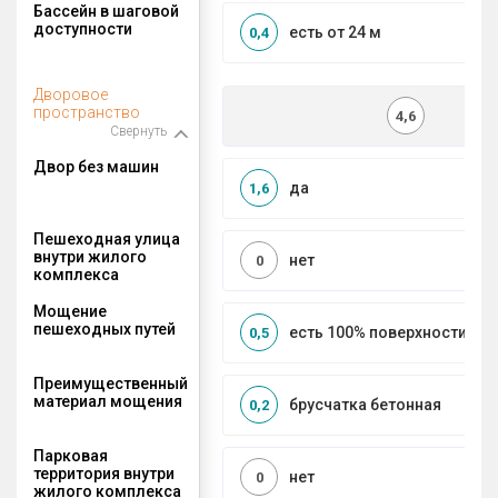
Бассейн в шаговой
доступности
есть от 24 м
0,4
Дворовое
пространство
4,6
Свернуть
Двор без машин
да
1,6
Пешеходная улица
внутри жилого
нет
0
комплекса
Мощение
пешеходных путей
есть 100% поверхности
0,5
Преимущественный
материал мощения
брусчатка бетонная
0,2
Парковая
территория внутри
нет
0
жилого комплекса