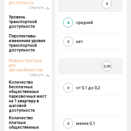
доступность
4
Свернуть
Уровень
транспортной
средний
4
доступности
Перспективы
изменения уровня
нет
0
транспортной
доступности
Инфраструктура
для
3,05
автомобилистов
Свернуть
Количество
бесплатных
от 0,1 до 0,2
0
общественных
парковочных мест
на 1 квартиру в
шаговой
доступности
Количество
платных
менее 0,1
0
общественных