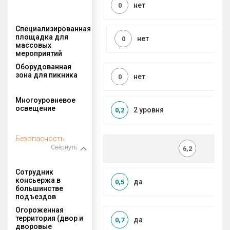
нет
0
Специализированная
площадка для
нет
0
массовых
мероприятий
Оборудованная
зона для пикника
нет
0
Многоуровневое
освещение
2 уровня
0,2
Безопасность
Свернуть
6,2
Сотрудник
консьержа в
да
0,5
большинстве
подъездов
Огороженная
территория (двор и
да
0,7
дворовые