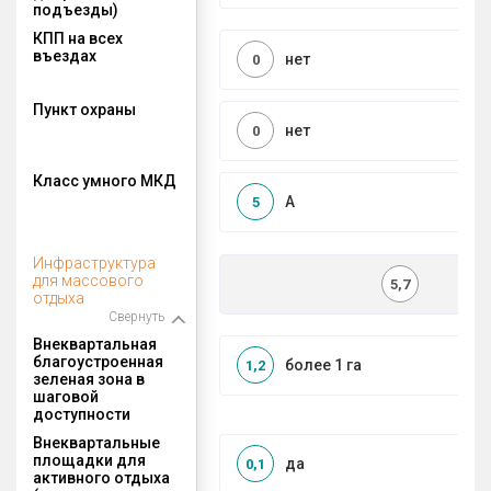
подъезды)
КПП на всех
въездах
нет
0
Пункт охраны
нет
0
Класс умного МКД
A
5
Инфраструктура
для массового
5,7
отдыха
Свернуть
Внеквартальная
благоустроенная
более 1 га
1,2
зеленая зона в
шаговой
доступности
Внеквартальные
площадки для
да
0,1
активного отдыха