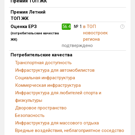
Премия ТОП ЖК
Блокированных домов
0 из 322
Премия Летний
Квартир, апартаментов,
ТОП ЖК
блоков в БД
0 из 22 712
Оценка ЕРЗ
56.4
№ 1
в ТОП
?
новостроек
(потребительские качества
региона
ЖК)
подтверждено
Потребительские качества
Транспортная доступность
Инфраструктура для автомобилистов
Социальная инфраструктура
Коммерческая инфраструктура
Инфраструктура для любителей спорта и
физкультуры
Дворовое пространство
Безопасность
Инфраструктура для массового отдыха
Вредные воздействия, неблагоприятное соседство