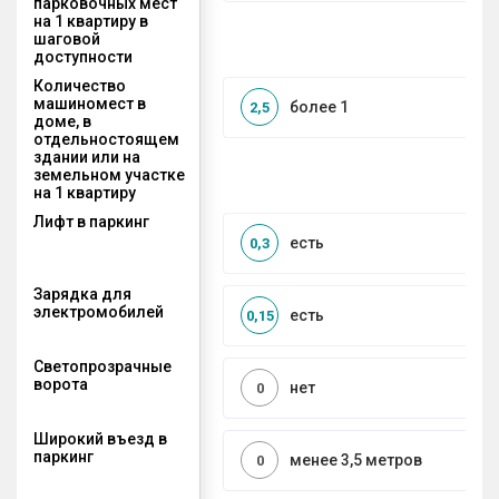
парковочных мест
на 1 квартиру в
шаговой
доступности
Количество
машиномест в
более 1
2,5
доме, в
отдельностоящем
здании или на
земельном участке
на 1 квартиру
Лифт в паркинг
есть
0,3
Зарядка для
электромобилей
есть
0,15
Светопрозрачные
ворота
нет
0
Широкий въезд в
паркинг
менее 3,5 метров
0