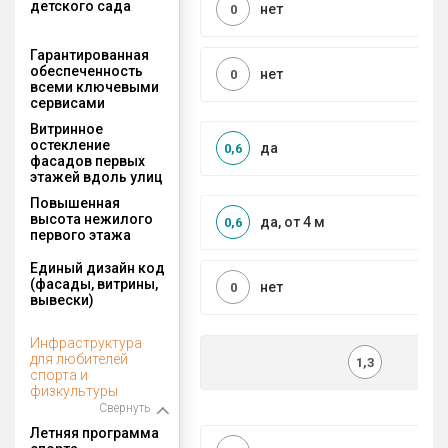
детского сада
нет
0
Гарантированная
обеспеченность
нет
0
всеми ключевыми
сервисами
Витринное
остекление
да
0,6
фасадов первых
этажей вдоль улиц
Повышенная
высота нежилого
да, от 4 м
0,6
первого этажа
Единый дизайн код
(фасады, витрины,
нет
0
вывески)
Инфраструктура
для любителей
1,3
спорта и
физкультуры
Свернуть
Летняя программа