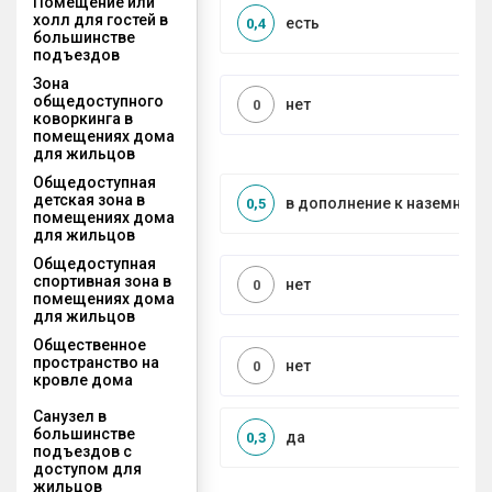
Помещение или
холл для гостей в
есть
0,4
большинстве
подъездов
Зона
общедоступного
нет
0
коворкинга в
помещениях дома
для жильцов
Общедоступная
детская зона в
в дополнение к наземной
0,5
помещениях дома
для жильцов
Общедоступная
спортивная зона в
нет
0
помещениях дома
для жильцов
Общественное
пространство на
нет
0
кровле дома
Санузел в
большинстве
да
0,3
подъездов с
доступом для
жильцов