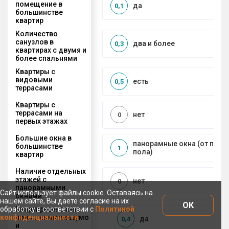
помещение в
да
0,1
большинстве
квартир
Количество
санузлов в
два и более
0,3
квартирах с двумя и
более спальнями
Квартиры с
видовыми
есть
0,5
террасами
Квартиры с
террасами на
нет
0
первых этажах
Большие окна в
панорамные окна (от пото
большинстве
1
пола)
квартир
Наличие отдельных
этажей с
нет
0
панорамными
Сайт использует файлы cookie. Оставаясь на
окнами
нашем сайте, Вы даете согласие на их
ОК
Квартирные окна с
обработку в соответствии с
Политикой
повышенными шумо
конфиденциальности
да
0,4
и