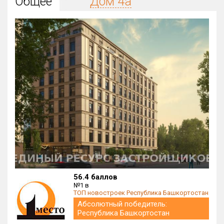
Общее
Дом 4а
Округ
Все
Район в городе
Все
Цена
₽/м²
млн ₽
от
до
Общая площадь, м²
от
до
Срок сдачи
от
до
Вид объекта
56.4 баллов
№1 в
ТОП новостроек Республика Башкортостан
Кол-во комнат
Абсолютный победитель:
×
1К
Республика Башкортостан