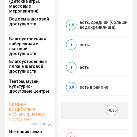
(детские игры,
массовые
мероприятия)
Водоем в шаговой
есть, средний (большие рек
доступности
1,5
водохранилища)
Благоустроенная
набережная в
есть
1
шаговой
доступности
Благоустроенный
пляж в шаговой
есть
1
доступности
Театры, музеи,
культурно-
есть в районе
0,9
досуговые центры
Вредные
воздействия,
-0,85
неблагоприятное
соседство
Свернуть
Источник шума