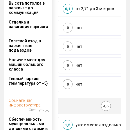
Высота потолка в
паркинге до
от 2,71 до 3 метров
0,1
коммуникаций
Отделка и
навигация паркинга
нет
0
Гостевой вход в
паркинг вне
нет
0
подъездов
Наличие мест для
машин большого
нет
0
класса
Теплый паркинг
(температура от +5)
нет
0
Социальная
инфраструктура
4,5
Свернуть
Обеспеченность
муниципальными
уже имеется отдельносто
1,5
детскими садами в