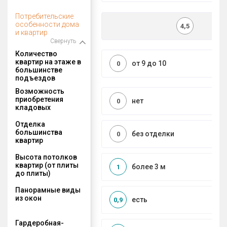
Потребительские
особенности дома
4,5
и квартир
Свернуть
Количество
квартир на этаже в
от 9 до 10
0
большинстве
подъездов
Возможность
приобретения
нет
0
кладовых
Отделка
большинства
без отделки
0
квартир
Высота потолков
квартир (от плиты
более 3 м
1
до плиты)
Панорамные виды
из окон
есть
0,9
Гардеробная-