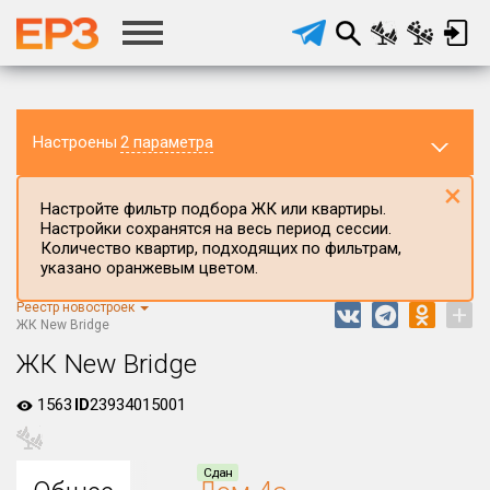
Настроены
2 параметра
×
Настройте фильтр подбора ЖК или квартиры.
Настройки сохранятся на весь период сессии.
Количество квартир, подходящих по фильтрам,
указано оранжевым цветом.
Реестр новостроек
+
Регион ЖК
ЖК New Bridge
Республика Башкортостан
ЖК New Bridge
Район в регионе
1563
ID
23934015001
Все
Населённый пункт
Сдан