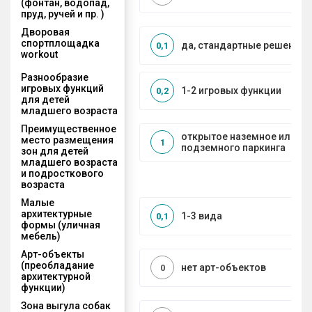
(фонтан, водопад,
пруд, ручей и пр. )
Дворовая
спортплощадка
да, стандартные решения
0,1
workout
Разнообразие
игровых функций
1-2 игровых функции
0,2
для детей
младшего возраста
Преимущественное
открытое наземное или на
место размещения
1
подземного паркинга
зон для детей
младшего возраста
и подросткового
возраста
Малые
архитектурные
1-3 вида
0,1
формы (уличная
мебель)
Арт-объекты
(преобладание
нет арт-объектов
0
архитектурной
функции)
Зона выгула собак