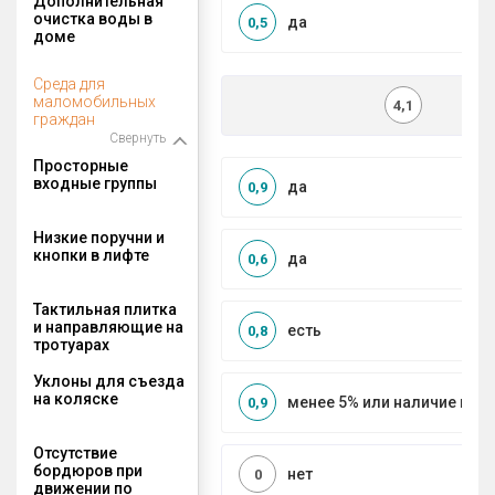
Дополнительная
очистка воды в
да
0,5
доме
Среда для
маломобильных
4,1
граждан
Свернуть
Просторные
входные группы
да
0,9
Низкие поручни и
кнопки в лифте
да
0,6
Тактильная плитка
и направляющие на
есть
0,8
тротуарах
Уклоны для съезда
на коляске
менее 5% или наличие по
0,9
Отсутствие
бордюров при
нет
0
движении по