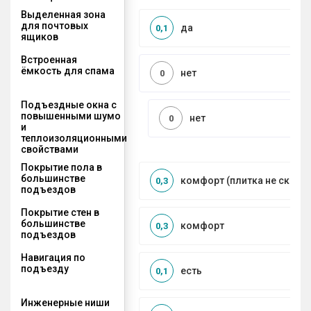
Выделенная зона
для почтовых
да
0,1
ящиков
Встроенная
ёмкость для спама
нет
0
Подъездные окна с
повышенными шумо
нет
0
и
теплоизоляционными
свойствами
Покрытие пола в
большинстве
комфорт (плитка не сколь
0,3
подъездов
Покрытие стен в
большинстве
комфорт
0,3
подъездов
Навигация по
подъезду
есть
0,1
Инженерные ниши