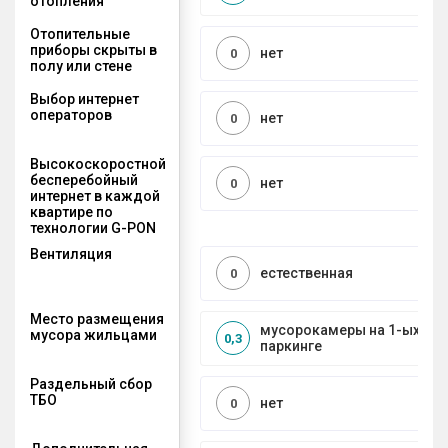
отопления
Отопительные
приборы скрыты в
нет
0
полу или стене
Выбор интернет
операторов
нет
0
Высокоскоростной
бесперебойный
нет
0
интернет в каждой
квартире по
технологии G-PON
Вентиляция
естественная
0
Место размещения
мусорокамеры на 1-ых эта
мусора жильцами
0,3
паркинге
Раздельный сбор
ТБО
нет
0