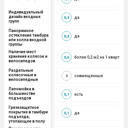
Индивидуальный
дизайн входных
да
0,3
групп
Панорамное
остекление тамбура
да
0,3
или холла входной
группы
Наличие мест
хранения колясок и
более 0,2 м2 на 1 квартиру
0,6
велосипедов
Раздельные
колясочные и
совмещенные
0
велосипедные
Лапомойка в
большинстве
есть
0,1
подъездов
Грязезащитное
покрытие в тамбуре
да
0,1
подъезда,
утопающее в полу