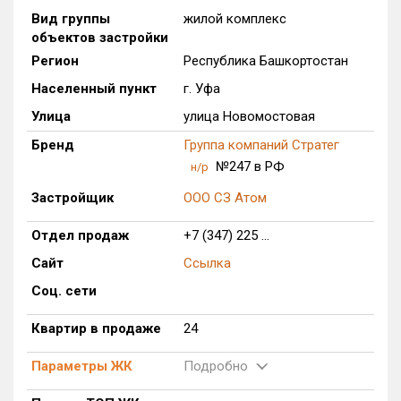
Вид группы
жилой комплекс
Только новые
объектов застройки
Регион
Республика Башкортостан
Оценка ЕРЗ ЖК
от
до
Населенный пункт
г. Уфа
Улица
улица Новомостовая
с продажами
Бренд
Группа компаний Стратег
№247 в РФ
н/р
Рейтинг ЕРЗ
Застройщик
ООО СЗ Атом
Найдено:
Отдел продаж
+7 (347) 225 ...
Сайт
Ссылка
Жилых комплексов
1 из 625
Соц. сети
Многоквартирных домов
1 из 1 616
Блокированных домов
0 из 78
Квартир в продаже
24
Домов с апартаментами
0 из 18
Параметры ЖК
Подробно
Поселков таунхаусов
0 из 18
Многоквартирных домов
0 из 20