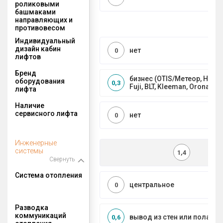
роликовыми
башмаками
направляющих и
противовесом
Индивидуальный
дизайн кабин
нет
0
лифтов
Бренд
бизнес (OTIS/Метеор, HYUND
оборудования
0,3
Fuji, BLT, Kleeman, Orona)
лифта
Наличие
сервисного лифта
нет
0
Инженерные
системы
1,4
Свернуть
Система отопления
центральное
0
Разводка
коммуникаций
вывод из стен или пола
0,6