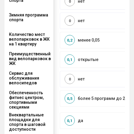
спорта
нет
0
Зимняя программа
спорта
нет
0
Количество мест
велопарковок в ЖК
менее 0,05
0,2
на 1 квартиру
Преимущественный
вид велопарковок в
открытые
0,1
ЖК
Сервис для
обслуживания
нет
0
велосипедов
Обеспеченность
фитнес центром,
более 5 программ до 2 км
0,5
спортивными
секциями
Внеквартальные
площадки для
да
0,1
спорта в шаговой
доступности