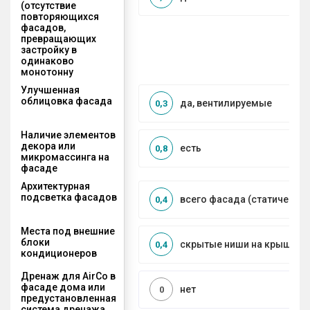
(отсутствие
повторяющихся
фасадов,
превращающих
застройку в
одинаково
монотонну
Улучшенная
облицовка фасада
да, вентилируемые
0,3
Наличие элементов
декора или
есть
0,8
микромассинга на
фасаде
Архитектурная
подсветка фасадов
всего фасада (статическая
0,4
Места под внешние
блоки
скрытые ниши на крыше, к
0,4
кондиционеров
Дренаж для AirCo в
фасаде дома или
нет
0
предустановленная
система дренажа