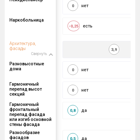
нет
0
Наркобольница
есть
-0,25
Архитектура,
фасады
3,9
Свернуть
Разновысотные
дома
нет
0
Гармоничный
перепад высот
нет
0
секций
Гармоничный
фронтальный
да
0,8
перепад фасада
или изгиб основной
стены фасада
Разнообразие
фасадов
да
0,5