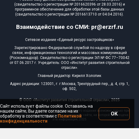
(свидетельство о регистрации № 2016620396 от 28.03.2016) и
программное обеспечение для обработки этой базы данных
(свидетельство о регистрации № 2016613710 от 04.04.2016).
Взаимодействие со СМИ: pr@erzrf.ru
Сетевое издание «Единый ресурс застройщиков»
Зарегистрировано Федеральной службой по надзору в сфере
связи, информационных технологий и массовых коммуникаций
(Роскомнадзор). Свидетельство о регистрации ЭЛ № ФС 77–70042
от 07.06.2017 г. Учредитель: ООО «Институт развития строительной
отрасли».
Главный редактор: Кирилл Холопик
Адрес редакции: 123001, г. г.Москва, Трехпрудный пер., д. 4, стр. 1,
оф. 502,
© ООО «Институт развития строительной отрасли», 2025
Сайт использует файлы cookie. Оставаясь на
нашем сайте, Вы даете согласие на их
© Использование информации сайта и сетевого издания возможно только при
ОК
условии гиперссылки на конкретную страницу сайта, на которой размещена
обработку в соответствии с
Политикой
эта информация, 2025
конфиденциальности