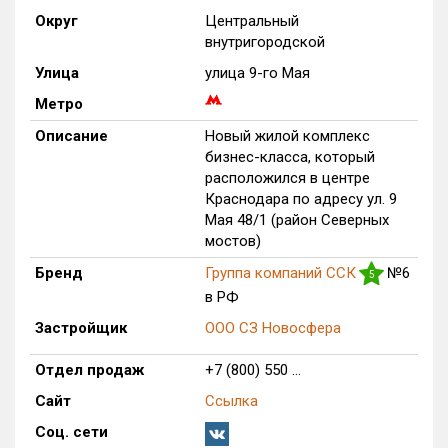
Округ
Центральный
Только новые
внутригородской
Оценка ЕРЗ ЖК
Улица
улица 9-го Мая
от
до
Метро
Описание
Новый жилой комплекс
с продажами
бизнес-класса, который
расположился в центре
Краснодара по адресу ул. 9
Рейтинг ЕРЗ
Мая 48/1 (район Северных
мостов)
Найдено:
Бренд
Группа компаний ССК
№6
5
в РФ
Жилых комплексов
1 из 783
Застройщик
ООО СЗ Новосфера
Многоквартирных домов
2 из 3 375
Блокированных домов
0 из 646
Отдел продаж
+7 (800) 550 ...
Домов с апартаментами
0 из 172
Сайт
Ссылка
Поселков таунхаусов
0 из 10
Соц. сети
Многоквартирных домов
0 из 1