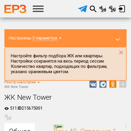
Настроены
3 параметра
×
×
Настройте фильтр подбора ЖК или квартиры.
Настройки сохранятся на весь период сессии.
Количество квартир, подходящих по фильтрам,
указано оранжевым цветом.
Реестр новостроек
+
Регион ЖК
ЖК New Tower
Краснодарский край
ЖК New Tower
Район в регионе
511
ID
215675001
Все
Населённый пункт
Сдан
Сд