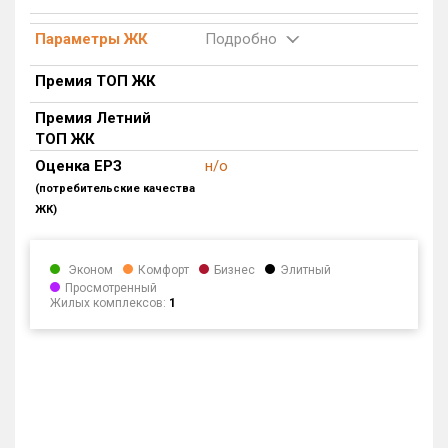
Блокированных домов
0 из 500
Параметры ЖК
Подробно
Квартир, апартаментов,
блоков в БД
0 из 66 213
Премия ТОП ЖК
Премия Летний
ТОП ЖК
Оценка ЕРЗ
н/о
(потребительские качества
ЖК)
Эконом
Комфорт
Бизнес
Элитный
Просмотренный
Жилых комплексов:
1