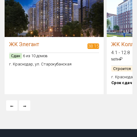
ЖК Элегант
ЖК Колле
38.15
4.1 - 12.8
Сдан
6 из 10 домов
млн₽
г. Краснодар, ул. Старокубанская
Строится
1 
г. Краснодар
Срок сдачи: о