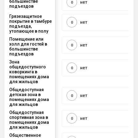
большинстве
нет
0
подъездов
Грязезащитное
покрытие в тамбуре
нет
0
подъезда,
утопающее в полу
Помещение или
холл для гостей в
нет
0
большинстве
подъездов
Зона
общедоступного
нет
0
коворкинга в
помещениях дома
для жильцов
Общедоступная
детская зона в
нет
0
помещениях дома
для жильцов
Общедоступная
спортивная зона в
нет
0
помещениях дома
для жильцов
Общественное