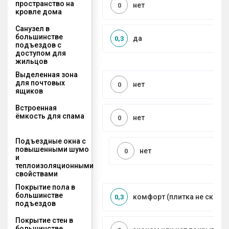
пространство на
нет
0
кровле дома
Санузел в
большинстве
да
0,3
подъездов с
доступом для
жильцов
Выделенная зона
для почтовых
нет
0
ящиков
Встроенная
ёмкость для спама
нет
0
Подъездные окна с
повышенными шумо
нет
0
и
теплоизоляционными
свойствами
Покрытие пола в
большинстве
комфорт (плитка не сколь
0,3
подъездов
Покрытие стен в
большинстве