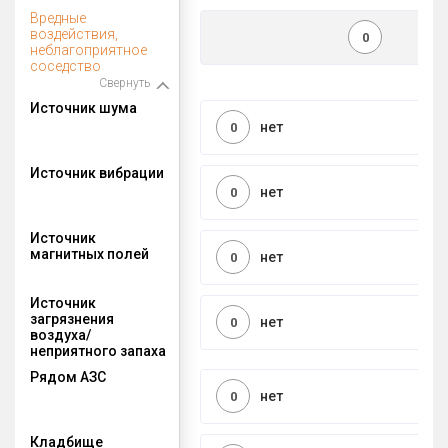
Вредные
воздействия,
0
неблагоприятное
соседство
Свернуть
Источник шума
нет
0
Источник вибрации
нет
0
Источник
магнитных полей
нет
0
Источник
загрязнения
нет
0
воздуха/
неприятного запаха
Рядом АЗС
нет
0
Кладбище