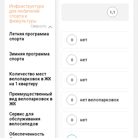
Инфраструктура
для любителей
1,1
спорта и
физкультуры
Свернуть
Летняя программа
спорта
нет
0
Зимняя программа
спорта
нет
0
Количество мест
велопарковок в ЖК
нет
0
на 1 квартиру
Преимущественный
вид велопарковок в
нет велопарковок
0
ЖК
Сервис для
обслуживания
нет
0
велосипедов
Обеспеченность