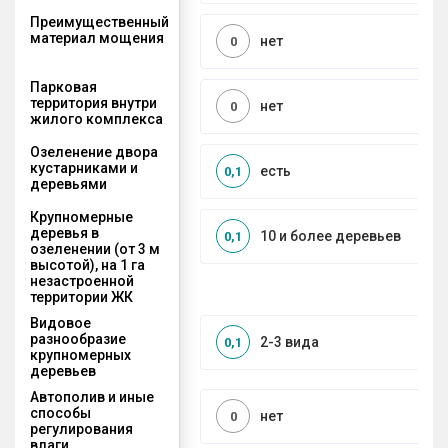
Преимущественный
материал мощения
нет
0
Парковая
территория внутри
нет
0
жилого комплекса
Озеленение двора
кустарниками и
есть
0,1
деревьями
Крупномерные
деревья в
10 и более деревьев
0,1
озеленении (от 3 м
высотой), на 1 га
незастроенной
территории ЖК
Видовое
разнообразие
2-3 вида
0,1
крупномерных
деревьев
Автополив и иные
способы
нет
0
регулирования
влаги