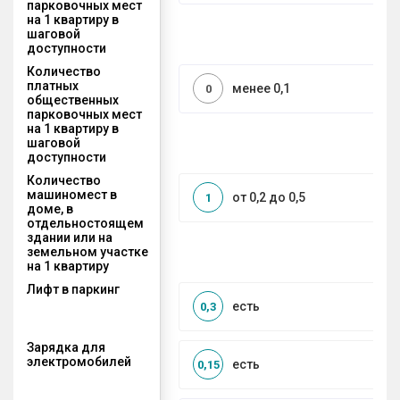
парковочных мест
на 1 квартиру в
шаговой
доступности
Количество
платных
менее 0,1
0
общественных
парковочных мест
на 1 квартиру в
шаговой
доступности
Количество
машиномест в
от 0,2 до 0,5
1
доме, в
отдельностоящем
здании или на
земельном участке
на 1 квартиру
Лифт в паркинг
есть
0,3
Зарядка для
электромобилей
есть
0,15