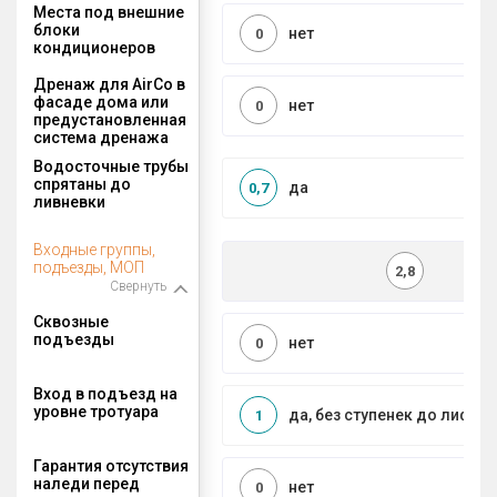
Места под внешние
блоки
нет
0
кондиционеров
Дренаж для AirCo в
фасаде дома или
нет
0
предустановленная
система дренажа
Водосточные трубы
спрятаны до
да
0,7
ливневки
Входные группы,
подъезды, МОП
2,8
Свернуть
Сквозные
подъезды
нет
0
Вход в подъезд на
уровне тротуара
да, без ступенек до лифта
1
Гарантия отсутствия
наледи перед
нет
0