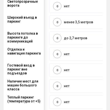
Светопрозрачные
ворота
нет
0
Широкий въезд в
паркинг
менее 3,5 метров
0
Высота потолка в
паркинге до
до 2,7 метров
0
коммуникаций
Отделка и
навигация паркинга
нет
0
Гостевой вход в
паркинг вне
нет
0
подъездов
Наличие мест для
машин большого
нет
0
класса
Теплый паркинг
(температура от +5)
нет
0