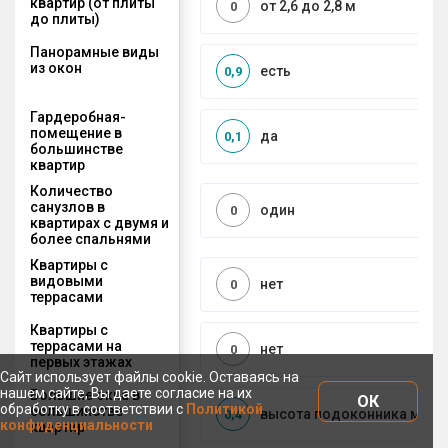
квартир (от плиты
от 2,6 до 2,8 м
0
до плиты)
Панорамные виды
из окон
есть
0,9
Гардеробная-
помещение в
да
0,1
большинстве
квартир
Количество
санузлов в
один
0
квартирах с двумя и
более спальнями
Квартиры с
видовыми
нет
0
террасами
Квартиры с
террасами на
нет
0
первых этажах
Сайт использует файлы cookie. Оставаясь на
нашем сайте, Вы даете согласие на их
Большие окна в
ОК
обработку в соответствии с
Политикой
большинстве
высота подоконника менее
0,4
конфиденциальности
квартир