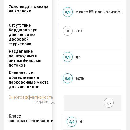
Уклоны для съезда
на коляске
менее 5% или наличие по
0,9
Отсутствие
бордюров при
нет
0
движении по
дворовой
территории
Разделение
пешеходных и
да
0,9
автомобильных
потоков
Бесплатные
общественные
есть
0,6
парковочные места
для инвалидов
Энергоэффективность
Свернуть
2,2
Класс
энергоэффективности
B
2,2