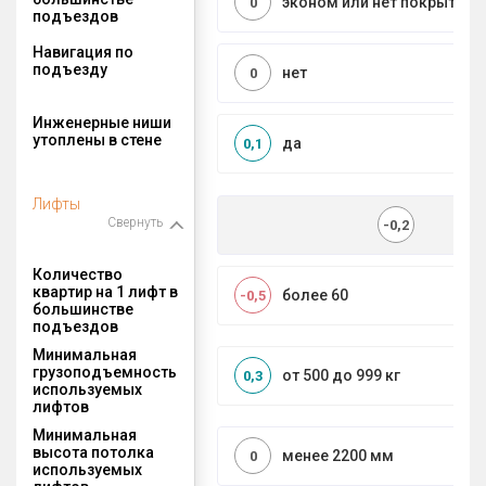
эконом или нет покрытия
0
подъездов
Навигация по
подъезду
нет
0
Инженерные ниши
утоплены в стене
да
0,1
Лифты
Свернуть
-0,2
Количество
квартир на 1 лифт в
более 60
-0,5
большинстве
подъездов
Минимальная
грузоподъемность
от 500 до 999 кг
0,3
используемых
лифтов
Минимальная
высота потолка
менее 2200 мм
0
используемых