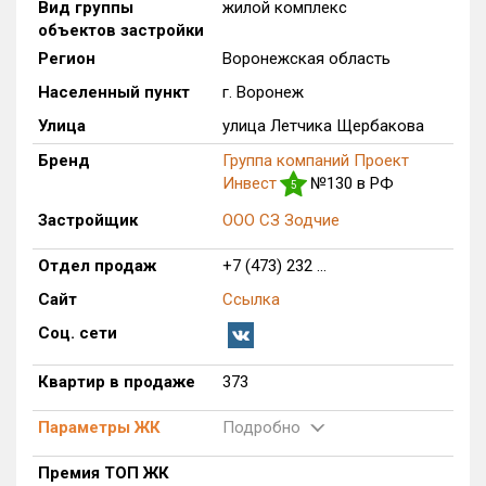
Вид группы
жилой комплекс
Только новые
объектов застройки
Регион
Воронежская область
Оценка ЕРЗ ЖК
Населенный пункт
г. Воронеж
от
до
Улица
улица Летчика Щербакова
с продажами
Бренд
Группа компаний Проект
Инвест
№130 в РФ
5
Застройщик
ООО СЗ Зодчие
Рейтинг ЕРЗ
Отдел продаж
+7 (473) 232 ...
Найдено:
Сайт
Ссылка
Жилых комплексов
1 из 358
Соц. сети
Многоквартирных домов
2 из 1 076
Квартир в продаже
373
Поселков таунхаусов
0 из 4
Блокированных домов
0 из 53
Параметры ЖК
Подробно
Квартир, апартаментов,
блоков в БД
373 из 14 140
Премия ТОП ЖК