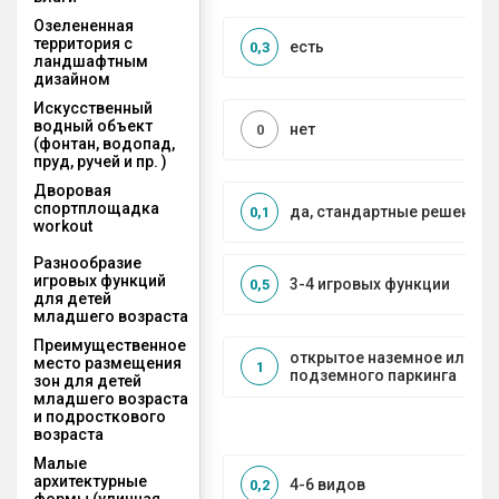
Озелененная
территория с
есть
0,3
ландшафтным
дизайном
Искусственный
водный объект
нет
0
(фонтан, водопад,
пруд, ручей и пр. )
Дворовая
спортплощадка
да, стандартные решения
0,1
workout
Разнообразие
игровых функций
3-4 игровых функции
0,5
для детей
младшего возраста
Преимущественное
открытое наземное или на
место размещения
1
подземного паркинга
зон для детей
младшего возраста
и подросткового
возраста
Малые
архитектурные
4-6 видов
0,2
формы (уличная