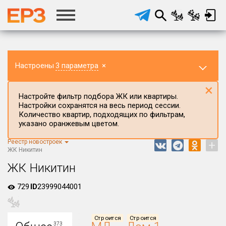
Настроены
3 параметра
×
×
Настройте фильтр подбора ЖК или квартиры.
Настройки сохранятся на весь период сессии.
Количество квартир, подходящих по фильтрам,
указано оранжевым цветом.
Реестр новостроек
+
Регион ЖК
ЖК Никитин
Воронежская область
ЖК Никитин
Район в регионе
729
ID
23999044001
Все
Населённый пункт
Строится
Строится
373