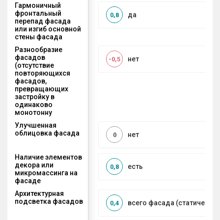
Гармоничный
фронтальный
да
0,8
перепад фасада
или изгиб основной
стены фасада
Разнообразие
фасадов
нет
-0,5
(отсутствие
повторяющихся
фасадов,
превращающих
застройку в
одинаково
монотонну
Улучшенная
облицовка фасада
нет
0
Наличие элементов
декора или
есть
0,8
микромассинга на
фасаде
Архитектурная
подсветка фасадов
всего фасада (статическая
0,4