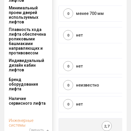
лифтов
Минимальный
проем дверей
менее 700 мм
0
используемых
лифтов
Плавность хода
лифта обеспечена
нет
0
роликовыми
башмаками
направляющих и
противовесом
Индивидуальный
дизайн кабин
нет
0
лифтов
Бренд
оборудования
неизвестно
0
лифта
Наличие
сервисного лифта
нет
0
Инженерные
системы
2,7
Свернуть