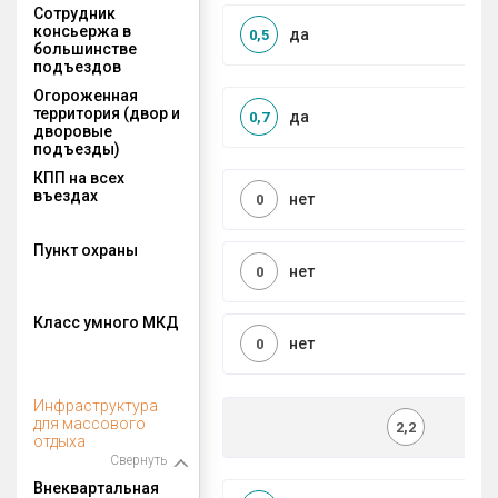
Сотрудник
консьержа в
да
0,5
большинстве
подъездов
Огороженная
территория (двор и
да
0,7
дворовые
подъезды)
КПП на всех
въездах
нет
0
Пункт охраны
нет
0
Класс умного МКД
нет
0
Инфраструктура
для массового
2,2
отдыха
Свернуть
Внеквартальная