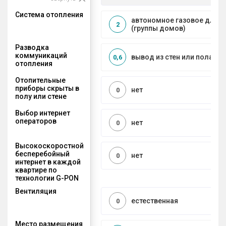
Система отопления
автономное газовое для 
2
(группы домов)
Разводка
коммуникаций
вывод из стен или пола
0,6
отопления
Отопительные
приборы скрыты в
нет
0
полу или стене
Выбор интернет
операторов
нет
0
Высокоскоростной
бесперебойный
нет
0
интернет в каждой
квартире по
технологии G-PON
Вентиляция
естественная
0
Место размещения