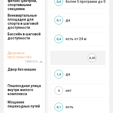
фитнес центром,
более 5 программ до 0,5 к
0,6
спортивными
секциями
Внеквартальные
площадки для
да
0,1
спорта в шаговой
доступности
Бассейн в шаговой
доступности
есть от 24 м
0,4
Дворовое
пространство
4,45
Свернуть
Двор без машин
да
1,6
Пешеходная улица
внутри жилого
нет
0
комплекса
Мощение
пешеходных путей
есть
0,1