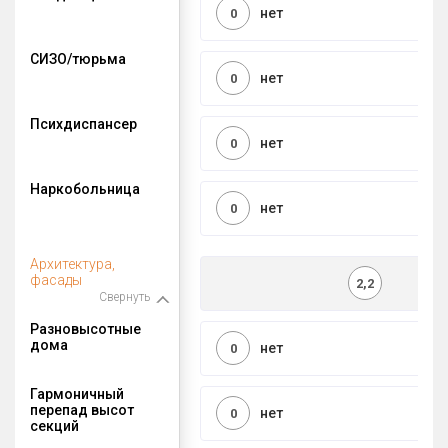
нет
0
СИЗО/тюрьма
нет
0
Психдиспансер
нет
0
Наркобольница
нет
0
Архитектура,
фасады
2,2
Свернуть
Разновысотные
дома
нет
0
Гармоничный
перепад высот
нет
0
секций