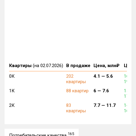
Квартиры
(на 02.07.2026)
В продаже
Цена, млн₽
Цена,
0К
202
4.1 —
5.6
164 7
квартиры
190 0
1К
88 квартир
6 —
7.6
151 2
170 1
2К
83
7.7 —
11.7
144 9
квартиры
167 5
165
Потребительские качества