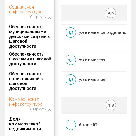
Социальная
инфраструктура
4,5
Свернуть
Обеспеченность
муниципальными
уже имеется отдельносто
1,5
детскими садами в
шаговой
доступности
Обеспеченность
школами в шаговой
уже имеется
1,5
доступности
Обеспеченность
поликлиникой в
уже имеется
1,5
шаговой
доступности
Коммерческая
инфраструктура
1,8
Свернуть
Доля
коммерческой
более 5%
1
недвижимости