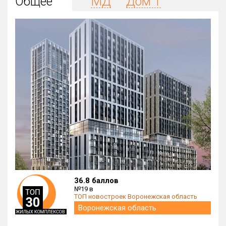
Общее
МД
Дом 1
Округ
Все
Район в городе
Все
Цена
₽/м²
млн ₽
от
до
Общая площадь, м²
от
до
Срок сдачи
от
до
Вид объекта
36.8 баллов
×
ДАП
×
МД
№19 в
ТОП новостроек Воронежская область
Кол-во комнат
Воронежская область