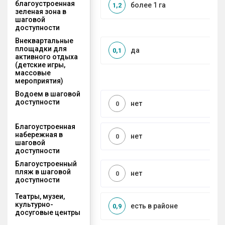
благоустроенная
более 1 га
1,2
зеленая зона в
шаговой
доступности
Внеквартальные
площадки для
да
0,1
активного отдыха
(детские игры,
массовые
мероприятия)
Водоем в шаговой
доступности
нет
0
Благоустроенная
набережная в
нет
0
шаговой
доступности
Благоустроенный
пляж в шаговой
нет
0
доступности
Театры, музеи,
культурно-
есть в районе
0,9
досуговые центры