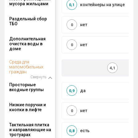
мусора жильцами
контейнеры на улице
0,1
Раздельный сбор
ТБО
нет
0
Дополнительная
очистка воды в
нет
0
доме
Среда для
маломобильных
4,1
граждан
Свернуть
Просторные
входные группы
да
0,9
Низкие поручни и
кнопки в лифте
нет
0
Тактильная плитка
и направляющие на
есть
0,8
тротуарах