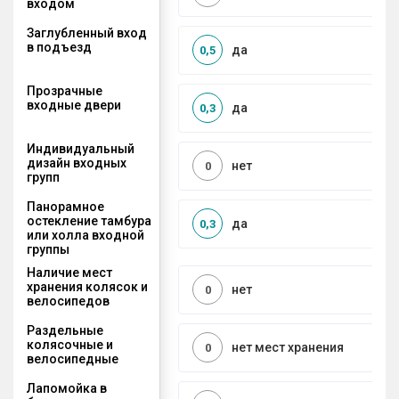
входом
Заглубленный вход
в подъезд
да
0,5
Прозрачные
входные двери
да
0,3
Индивидуальный
дизайн входных
нет
0
групп
Панорамное
остекление тамбура
да
0,3
или холла входной
группы
Наличие мест
хранения колясок и
нет
0
велосипедов
Раздельные
колясочные и
нет мест хранения
0
велосипедные
Лапомойка в